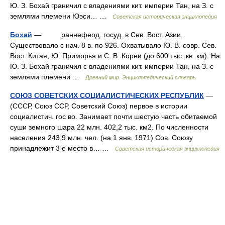
Ю. З. Бохай граничил с владениями кит. империи Тан, на З. с
землями племени Юэси… …
Советская историческая энциклопедия
Бохай
— раннефеод. госуд. в Сев. Вост. Азии.
Существовало с нач. 8 в. по 926. Охватывало Ю. В. совр. Сев.
Вост. Китая, Ю. Приморья и С. В. Кореи (до 600 тыс. кв. км). На
Ю. З. Бохай граничил с владениями кит. империи Тан, на З. с
землями племени …
Древний мир. Энциклопедический словарь
СОЮЗ СОВЕТСКИХ СОЦИАЛИСТИЧЕСКИХ РЕСПУБЛИК
—
(СССР, Союз ССР, Советский Союз) первое в истории
социалистич. гос во. Занимает почти шестую часть обитаемой
суши земного шара 22 млн. 402,2 тыс. км2. По численности
населения 243,9 млн. чел. (на 1 янв. 1971) Сов. Союзу
принадлежит 3 е место в… …
Советская историческая энциклопедия