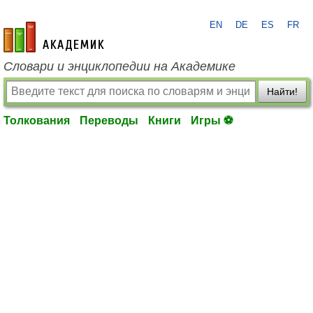
EN
DE
ES
FR
academic.ru
Словари и энциклопедии на Академике
Найти!
Толкования
Переводы
Книги
Игры ⚽