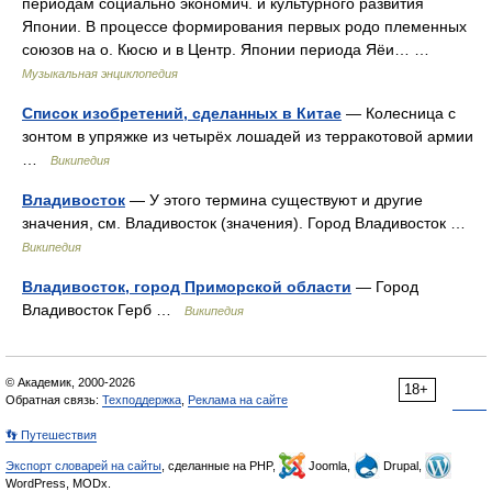
периодам социально экономич. и культурного развития
Японии. В процессе формирования первых родо племенных
союзов на о. Кюсю и в Центр. Японии периода Яёи… …
Музыкальная энциклопедия
Список изобретений, сделанных в Китае
— Колесница с
зонтом в упряжке из четырёх лошадей из терракотовой армии
…
Википедия
Владивосток
— У этого термина существуют и другие
значения, см. Владивосток (значения). Город Владивосток …
Википедия
Владивосток, город Приморской области
— Город
Владивосток Герб …
Википедия
© Академик, 2000-2026
18+
Обратная связь:
Техподдержка
,
Реклама на сайте
👣 Путешествия
Экспорт словарей на сайты
, сделанные на PHP,
Joomla,
Drupal,
WordPress, MODx.