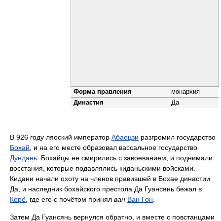
Форма правления
монархия
Династия
Да
В 926 году ляоский император
Абаоцзи
разгромил государство
Бохай
, и на его месте образовал вассальное государство
Дундань
. Бохайцы не смирились с завоеванием, и поднимали
восстания, которые подавлялись киданьскими войсками.
Кидани начали охоту на членов правившей в Бохае династии
Да, и наследник бохайского престола Да Гуансянь бежал в
Корё
, где его с почётом принял
ван
Ван Гон
.
Затем Да Гуансянь вернулся обратно, и вместе с повстанцами