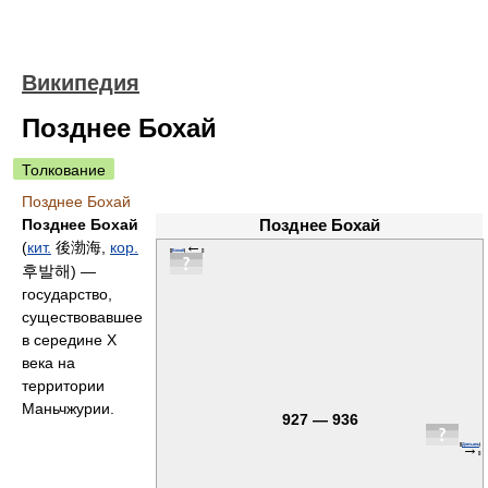
Википедия
Позднее Бохай
Толкование
Позднее Бохай
Позднее Бохай
Позднее Бохай
←
(
кит.
後渤海
,
кор.
[[
Бохай
|
]]
후발해
) —
государство,
существовавшее
в середине X
века на
территории
Маньчжурии.
927 — 936
→
[[
Динъань
|
]]