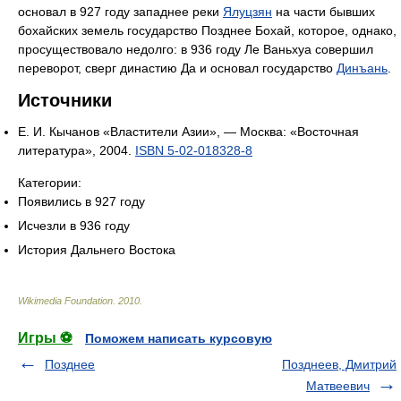
основал в 927 году западнее реки
Ялуцзян
на части бывших
бохайских земель государство Позднее Бохай, которое, однако,
просуществовало недолго: в 936 году Ле Ваньхуа совершил
переворот, сверг династию Да и основал государство
Динъань
.
Источники
Е. И. Кычанов «Властители Азии», — Москва: «Восточная
литература», 2004.
ISBN 5-02-018328-8
Категории:
Появились в 927 году
Исчезли в 936 году
История Дальнего Востока
Wikimedia Foundation
.
2010
.
Игры ⚽
Поможем написать курсовую
Позднее
Позднеев, Дмитрий
Матвеевич