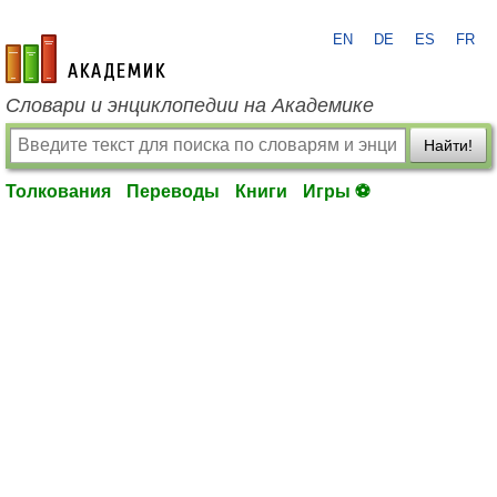
EN
DE
ES
FR
academic.ru
Словари и энциклопедии на Академике
Найти!
Толкования
Переводы
Книги
Игры ⚽