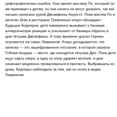
орфографических ошибок. Они звонят мистеру По, который тут
же приезжает к детям, но они ничего не могут доказать, так как
письмо написано рукой Джозефины Ануистл. Пока мистер По и
капитан Шэм в ресторане
Тревожный клоун
обсуждают
будущее Бодлеров, дети намеренно вызывают у банкира
аллергическую реакцию и ускользают от банкира обратно в
дом тётушки Джозефины. К тому времени ураган Герман
опускается на озеро Лакримозе. Клаус догадывается, что
записка — это зашифрованное послание, в котором указана
Гиблая пещера
— место, где находится тётушка Джо. Пока дети
ищут карту озера, в одну из опор ударяет молния, и дом
начинает медленно проваливаться в пропасть. Выбравшись из
дома, Бодлеры наблюдали за тем, как он исчез в водах
Лакримозе.