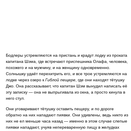
Бодлеры устремляются на пристань и крадут лодку из проката
капитана Шэма, где встречают приспешника Олафа, человека,
похожего и на мужчину, и на женщину одновременно.
Солнышку удаёт перехитрить его, и все трое устремляются на
лодке через озеро к
Гиблой пещере
, где они находят тётушку
Джо. Она рассказывает, что капитан Шэм вынудил написать её
эту записку — она не выпрыгивала из окна, а просто кинула в
него стул.
Они уговаривают тётушку оставить пещеру, и по дороге
обратно на них нападают пиявки. Они удивлены, ведь никто из
них не ел меньше часа назад — именно в этом случае слепые
пиявки нападают, учуяв непереваренную пищу в желудках