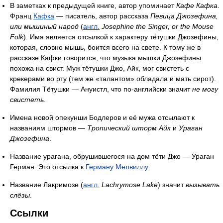
В заметках к предыдущей книге, автор упоминает
Кафе Кафка
.
Франц
Кафка
— писатель, автор рассказа
Певица Джозефина,
или мышиный народ
(
англ.
Josephine the Singer, or the Mouse
Folk
). Имя является отсылкой к характеру тётушки Джозефины,
которая, словно мышь, боится всего на свете. К тому же в
рассказе Кафки говорится, что музыка мышки Джозефины
похожа на свист. Муж тётушки Джо, Айк, мог свистеть с
крекерами во рту (тем же «талантом» обладала и мать сирот).
Фамилия Тётушки — Ануистл, что по-английски значит
не могу
свистеть
.
Имена новой опекунши Бодлеров и её мужа отсылают к
названиям штормов —
Тропический шторм Айк
и
Ураган
Джозефина
.
Название урагана, обрушившегося на дом тёти Джо — Ураган
Герман. Это отсылка к
Герману Мелвиллу
.
Название Лакримозе (
англ.
Lachrymose Lake
) значит
вызывать
слёзы
.
Ссылки