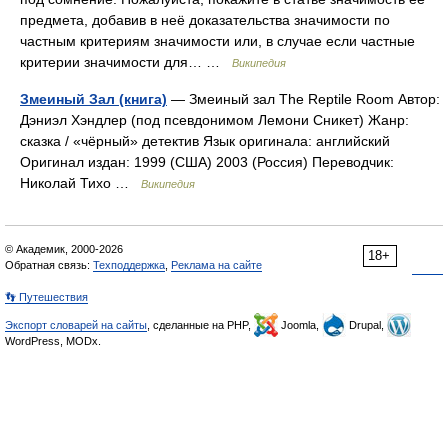
предмета, добавив в неё доказательства значимости по
частным критериям значимости или, в случае если частные
критерии значимости для… …
Википедия
Змеиный Зал (книга)
— Змеиный зал The Reptile Room Автор:
Дэниэл Хэндлер (под псевдонимом Лемони Сникет) Жанр:
сказка / «чёрный» детектив Язык оригинала: английский
Оригинал издан: 1999 (США) 2003 (Россия) Переводчик:
Николай Тихо …
Википедия
© Академик, 2000-2026
18+
Обратная связь:
Техподдержка
,
Реклама на сайте
👣 Путешествия
Экспорт словарей на сайты
, сделанные на PHP,
Joomla,
Drupal,
WordPress, MODx.