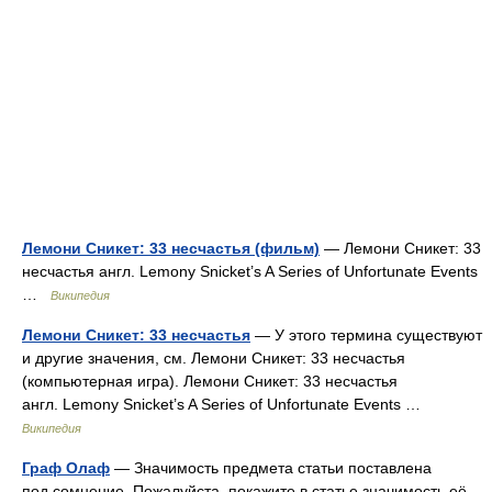
Лемони Сникет: 33 несчастья (фильм)
— Лемони Сникет: 33
несчастья англ. Lemony Snicket’s A Series of Unfortunate Events
…
Википедия
Лемони Сникет: 33 несчастья
— У этого термина существуют
и другие значения, см. Лемони Сникет: 33 несчастья
(компьютерная игра). Лемони Сникет: 33 несчастья
англ. Lemony Snicket’s A Series of Unfortunate Events …
Википедия
Граф Олаф
— Значимость предмета статьи поставлена
под сомнение. Пожалуйста, покажите в статье значимость её