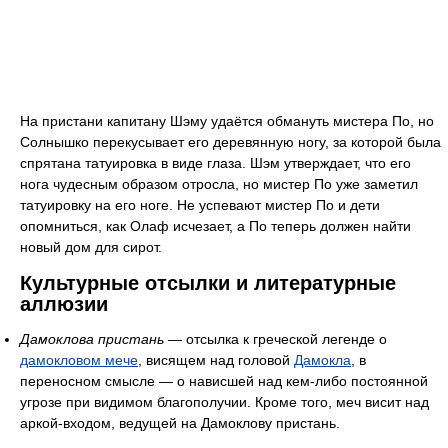
На пристани капитану Шэму удаётся обмануть мистера По, но
Солнышко перекусывает его деревянную ногу, за которой была
спрятана татуировка в виде глаза. Шэм утверждает, что его
нога чудесным образом отросла, но мистер По уже заметил
татуировку на его ноге. Не успевают мистер По и дети
опомниться, как Олаф исчезает, а По теперь должен найти
новый дом для сирот.
Культурные отсылки и литературные
аллюзии
Дамоклова пристань
— отсылка к греческой легенде о
дамокловом мече
, висящем над головой
Дамокла
, в
переносном смысле — о нависшей над кем-либо постоянной
угрозе при видимом благополучии. Кроме того, меч висит над
аркой-входом, ведущей на Дамоклову пристань.