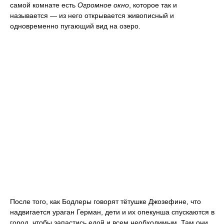
самой комнате есть
Огромное окно
, которое так и
называется — из него открывается живописный и
одновременно пугающий вид на озеро.
После того, как Бодлеры говорят тётушке Джозефине, что
надвигается ураган Герман, дети и их опекунша спускаются в
город, чтобы запастись едой и всем необходимым. Там они