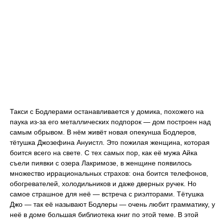
Такси с Бодлерами останавливается у домика, похожего на
паука из-за его металлических подпорок — дом построен над
самым обрывом. В нём живёт новая опекунша Бодлеров,
тётушка Джозефина Ануистл. Это пожилая женщина, которая
боится всего на свете. С тех самых пор, как её мужа Айка
съели пиявки с озера Лакримозе, в женщине появилось
множество иррациональных страхов: она боится телефонов,
обогревателей, холодильников и даже дверных ручек. Но
самое страшное для неё — встреча с риэлторами. Тётушка
Джо — так её называют Бодлеры — очень любит грамматику, у
неё в доме большая библиотека книг по этой теме. В этой