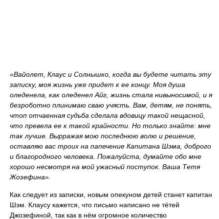
«Вайолет, Клаус и Солнышко, когда вы будете читать эту
записку, моя жизнь уже придет к ее концу. Моя душа
оледенела, как оледенел Айг, жизнь стала нивыносимой, и я
безроботно плинимаю сваю учясть. Вам, детям, не понять,
чтоп отчаенная судьба сделала вдовицу такой нещасной,
что превела ее к такой крайности. Но только знайте: мне
так лучше. Вырражая мою последнюю волю и решение,
оставляю вас троих на папечение Капитана Шэма, доброго
и благородного человека. Пожалуйста, думайте обо мне
хорошо несмотря на мой ужасный поступок. Ваша Тетя
Жозефина».
Как следует из записки, новым опекуном детей станет капитан
Шэм. Клаусу кажется, что письмо написано не тётей
Джозефиной, так как в нём огромное количество