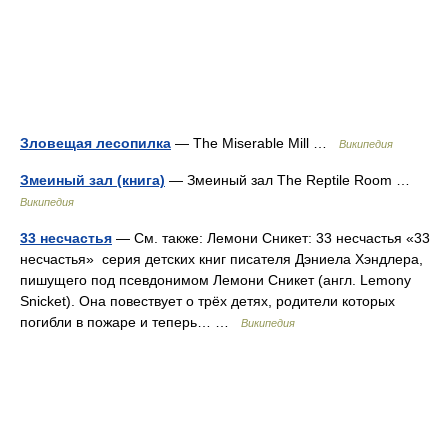
Зловещая лесопилка
— The Miserable Mill …
Википедия
Змеиный зал (книга)
— Змеиный зал The Reptile Room …
Википедия
33 несчастья
— См. также: Лемони Сникет: 33 несчастья «33
несчастья» серия детских книг писателя Дэниела Хэндлера,
пишущего под псевдонимом Лемони Сникет (англ. Lemony
Snicket). Она повествует о трёх детях, родители которых
погибли в пожаре и теперь… …
Википедия