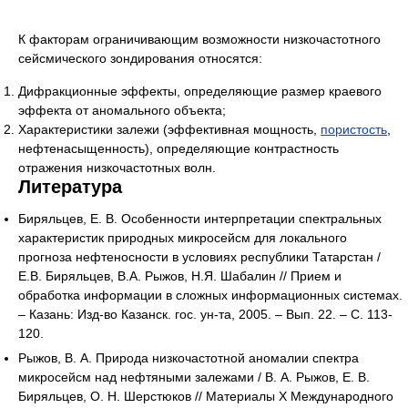
К факторам ограничивающим возможности низкочастотного
сейсмического зондирования относятся:
Дифракционные эффекты, определяющие размер краевого
эффекта от аномального объекта;
Характеристики залежи (эффективная мощность,
пористость
,
нефтенасыщенность), определяющие контрастность
отражения низкочастотных волн.
Литература
Биряльцев, Е. В. Особенности интерпретации спектральных
характеристик природных микросейсм для локального
прогноза нефтеносности в условиях республики Татарстан /
Е.В. Биряльцев, В.А. Рыжов, Н.Я. Шабалин // Прием и
обработка информации в сложных информационных системах.
– Казань: Изд-во Казанск. гос. ун-та, 2005. – Вып. 22. – С. 113-
120.
Рыжов, В. А. Природа низкочастотной аномалии спектра
микросейсм над нефтяными залежами / В. А. Рыжов, Е. В.
Биряльцев, О. Н. Шерстюков // Материалы X Международного