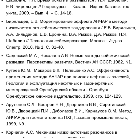
Шабалин, Н.Я. Время искать и развиваться / Н.Я. Шабалин,
Е.В. Биряльцев // Георесурсы. – Казань.: Изд-во Казанск. гос.
ун-та, 2009. – Вып. 4. – С. 14-18.
Биряльцев, Е.В. Моделирование эффекта АНЧАР в методе
низкочастотного сейсмического зондирования / Е.В. Биряльцев,
А.А. Вильданов, Е.В. Еронина, В.А. Рыжов, Д.А. Рыжов, Н.Я.
Шабалин // Технология сейсморазведки. Москва.: Изд-во
Спектр, 2010. № 1. С. 31-40.
Садовский М.А., Николаев А.В. Новые методы сейсмической
разведки. Перспективы развития, Вестник АН СССР, 1982, N1.
Кутеев Ю.М., Макаров В.К., Пелешенко А.С. Эффективность
применения метода АНЧАР при поисках нефтяных залежей,
Геология и эксплуатация нефтяных и газонефтяных
месторождений Оренбургской области.- Оренбург:
Оренбургское книжное издательство, 1999. стр. 124-129.
Арутюнов С.Л., Востров Н.Н., Дворников В.В., Сиротинский
Ю.В., Дворецкий П.И., Дуболазов В.И., Карнаухов О.М. Метод
АНЧАР для геомониторинга ПХГ, Газовая промышленность,
1999, N9 .
Корчагин А.С. Механизм низкочастотных резонансов в