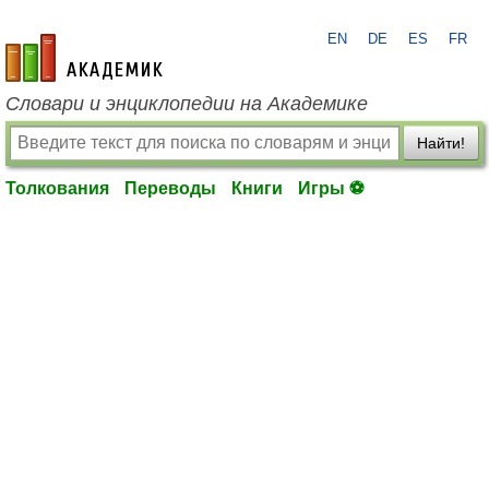
EN
DE
ES
FR
academic.ru
Словари и энциклопедии на Академике
Найти!
Толкования
Переводы
Книги
Игры ⚽