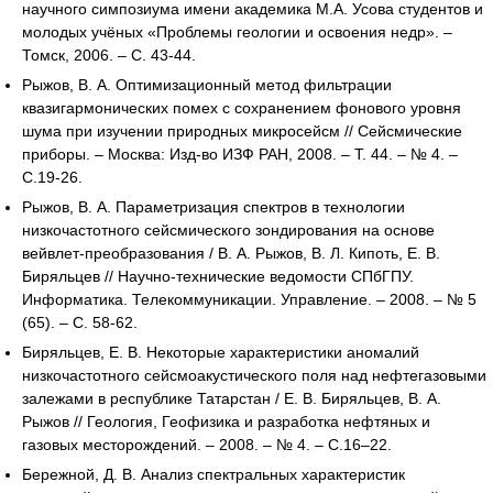
научного симпозиума имени академика М.А. Усова студентов и
молодых учёных «Проблемы геологии и освоения недр». –
Томск, 2006. – C. 43-44.
Рыжов, В. А. Оптимизационный метод фильтрации
квазигармонических помех с сохранением фонового уровня
шума при изучении природных микросейсм // Сейсмические
приборы. – Москва: Изд-во ИЗФ РАН, 2008. – Т. 44. – № 4. –
С.19-26.
Рыжов, В. А. Параметризация спектров в технологии
низкочастотного сейсмического зондирования на основе
вейвлет-преобразования / В. А. Рыжов, В. Л. Кипоть, Е. В.
Биряльцев // Научно-технические ведомости СПбГПУ.
Информатика. Телекоммуникации. Управление. – 2008. – № 5
(65). – С. 58-62.
Биряльцев, Е. В. Некоторые характеристики аномалий
низкочастотного сейсмоакустического поля над нефтегазовыми
залежами в республике Татарстан / Е. В. Биряльцев, В. А.
Рыжов // Геология, Геофизика и разработка нефтяных и
газовых месторождений. – 2008. – № 4. – С.16–22.
Бережной, Д. В. Анализ спектральных характеристик