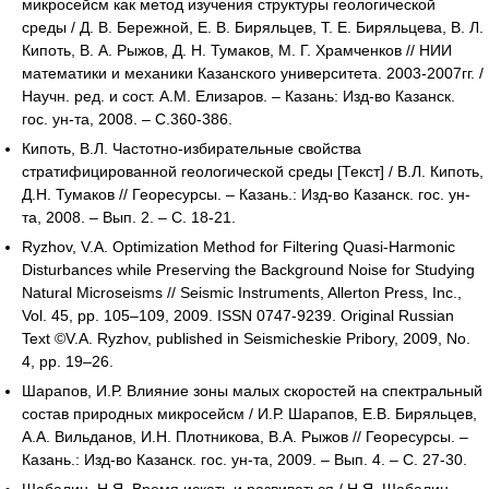
микросейсм как метод изучения структуры геологической
среды / Д. В. Бережной, Е. В. Биряльцев, Т. Е. Биряльцева, В. Л.
Кипоть, В. А. Рыжов, Д. Н. Тумаков, М. Г. Храмченков // НИИ
математики и механики Казанского университета. 2003-2007гг. /
Научн. ред. и сост. А.М. Елизаров. – Казань: Изд-во Казанск.
гос. ун-та, 2008. – C.360-386.
Кипоть, В.Л. Частотно-избирательные свойства
стратифицированной геологической среды [Текст] / В.Л. Кипоть,
Д.Н. Тумаков // Георесурсы. – Казань.: Изд-во Казанск. гос. ун-
та, 2008. – Вып. 2. – С. 18-21.
Ryzhov, V.A. Optimization Method for Filtering Quasi-Harmonic
Disturbances while Preserving the Background Noise for Studying
Natural Microseisms // Seismic Instruments, Allerton Press, Inc.,
Vol. 45, pp. 105–109, 2009. ISSN 0747-9239. Original Russian
Text ©V.A. Ryzhov, published in Seismicheskie Pribory, 2009, No.
4, pp. 19–26.
Шарапов, И.Р. Влияние зоны малых скоростей на спектральный
состав природных микросейсм / И.Р. Шарапов, Е.В. Биряльцев,
А.А. Вильданов, И.Н. Плотникова, В.А. Рыжов // Георесурсы. –
Казань.: Изд-во Казанск. гос. ун-та, 2009. – Вып. 4. – С. 27-30.