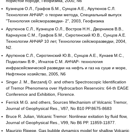
пористой породе, Геофизика, 2000, N6
Кузнецов О.Л., Графов Б.М., Сунцов А.Е., Арутюнов С.Л.
Технология АНЧАР: о теории метода, Специальный выпуск
"Технология сейсморазведки- 2", 2003, Геофизика
Арутюнов С.Л., Кузнецов О.Л., Востров Н.Н., Дворников В.В.,
Карнаухов С.М., Графов Б.М., Сиротинский Ю.В., Сунцов А.Е.
Технологии АНЧАР 10 лет, Технологии сейсморазведки, 2004,
N2.
Арутюнов С.Л., Сиротинский Ю.В., Сунцов А.Е., Кунаев М.С.,
Подколзин В.Ф., Игнатов С.М. АНЧАР- технология
инфрасейсмической разведки на нефть и газ на суше и море,
Нефтяное хозяйство, 2005, N6
Singer J. M., Barzandj О. and others Spectroscopic Identification
of Tremor Phenomena over Hydrocarbon Reservoirs: 64-th EAGE
Conference and Exhibition, Florence.
Ferrick M.G. and others, Sources Mechanism of Volcanic Tremor,
Journal of Geophysical Res., V87, No B10 PP.8675-8683
Bruce R. Julian, Volcanic Tremor: Nonlinear exitation by fluid flow,
Journal of Geophysical Res., V99, No B6 PP. 11859-11877.
Maurizio Ripepe, Gas bubble dynamics model for shallow Volcanic