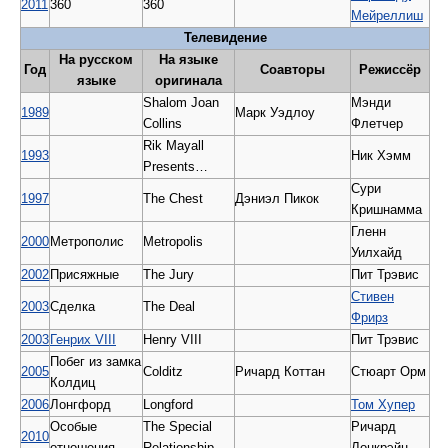
2011
360
360
Мейреллиш
Телевидение
На русском
На языке
Год
Соавторы
Режиссёр
языке
оригинала
Shalom Joan
Мэнди
1989
Марк Уэдлоу
Collins
Флетчер
Rik Mayall
1993
Ник Хэмм
Presents…
Сури
1997
The Chest
Дэниэл Пикок
Кришнамма
Гленн
2000
Метрополис
Metropolis
Уилхайд
2002
Присяжные
The Jury
Пит Трэвис
Стивен
2003
Сделка
The Deal
Фрирз
2003
Генрих VIII
Henry VIII
Пит Трэвис
Побег из замка
2005
Colditz
Ричард Коттан
Стюарт Орм
Колдиц
2006
Лонгфорд
Longford
Том Хупер
Особые
The Special
Ричард
2010
отношения
Relationship
Лонкрэйн