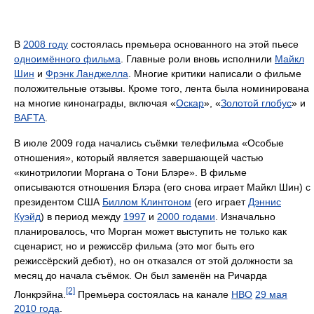
В
2008 году
состоялась премьера основанного на этой пьесе
одноимённого фильма
. Главные роли вновь исполнили
Майкл
Шин
и
Фрэнк Ланджелла
. Многие критики написали о фильме
положительные отзывы. Кроме того, лента была номинирована
на многие кинонаграды, включая «
Оскар
», «
Золотой глобус
» и
BAFTA
.
В июле 2009 года начались съёмки телефильма «Особые
отношения», который является завершающей частью
«кинотрилогии Моргана о Тони Блэре». В фильме
описываются отношения Блэра (его снова играет Майкл Шин) с
президентом США
Биллом Клинтоном
(его играет
Дэннис
Куэйд
) в период между
1997
и
2000 годами
. Изначально
планировалось, что Морган может выступить не только как
сценарист, но и режиссёр фильма (это мог быть его
режиссёрский дебют), но он отказался от этой должности за
месяц до начала съёмок. Он был заменён на Ричарда
[2]
Лонкрэйна.
Премьера состоялась на канале
HBO
29 мая
2010 года
.