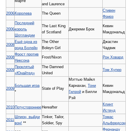
Марте
and Laurence
Стивен
2006
Королева
The Queen
Фрирз
Последний
The Last King
Кевин
2006
король
Джереми Брок
of Scotland
Макдональд
Шотландии
Ещё одна из
The Other
Джастин
2008
рода Болейн
Boleyn Girl
Чадвик
Фрост против
2008
Frost/Nixon
Рон Ховард
Никсона
Проклятый
The Damned
2009
Том Хупер
«Юнайтед»
United
Мэттью Майкл
Большая игра
Карнахан,
Тони
Кевин
2009
State of Play
*
Гилрой
и Билли
Макдональд
Рэй
Клинт
2010
Потустороннее
Hereafter
Иствуд
Шпион, выйди
Tinker, Tailor,
Томас
2011
вон!
**
Soldier, Spy
Альфредсон
Фернанду