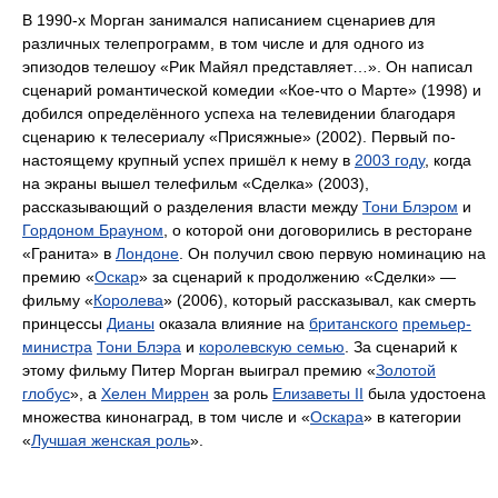
В 1990-х Морган занимался написанием сценариев для
различных телепрограмм, в том числе и для одного из
эпизодов телешоу «Рик Майял представляет…». Он написал
сценарий романтической комедии «Кое-что о Марте» (1998) и
добился определённого успеха на телевидении благодаря
сценарию к телесериалу «Присяжные» (2002). Первый по-
настоящему крупный успех пришёл к нему в
2003 году
, когда
на экраны вышел телефильм «Сделка» (2003),
рассказывающий о разделения власти между
Тони Блэром
и
Гордоном Брауном
, о которой они договорились в ресторане
«Гранита» в
Лондоне
. Он получил свою первую номинацию на
премию «
Оскар
» за сценарий к продолжению «Сделки» —
фильму «
Королева
» (2006), который рассказывал, как смерть
принцессы
Дианы
оказала влияние на
британского
премьер-
министра
Тони Блэра
и
королевскую семью
. За сценарий к
этому фильму Питер Морган выиграл премию «
Золотой
глобус
», а
Хелен Миррен
за роль
Елизаветы II
была удостоена
множества кинонаград, в том числе и «
Оскара
» в категории
«
Лучшая женская роль
».