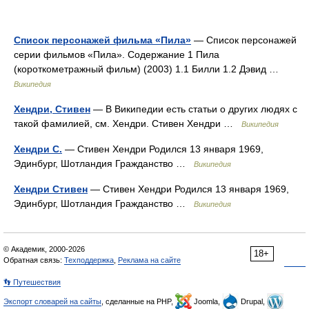
Список персонажей фильма «Пила»
— Список персонажей
серии фильмов «Пила». Содержание 1 Пила
(короткометражный фильм) (2003) 1.1 Билли 1.2 Дэвид …
Википедия
Хендри, Стивен
— В Википедии есть статьи о других людях с
такой фамилией, см. Хендри. Стивен Хендри …
Википедия
Хендри С.
— Стивен Хендри Родился 13 января 1969,
Эдинбург, Шотландия Гражданство …
Википедия
Хендри Стивен
— Стивен Хендри Родился 13 января 1969,
Эдинбург, Шотландия Гражданство …
Википедия
© Академик, 2000-2026
18+
Обратная связь:
Техподдержка
,
Реклама на сайте
👣 Путешествия
Экспорт словарей на сайты
, сделанные на PHP,
Joomla,
Drupal,