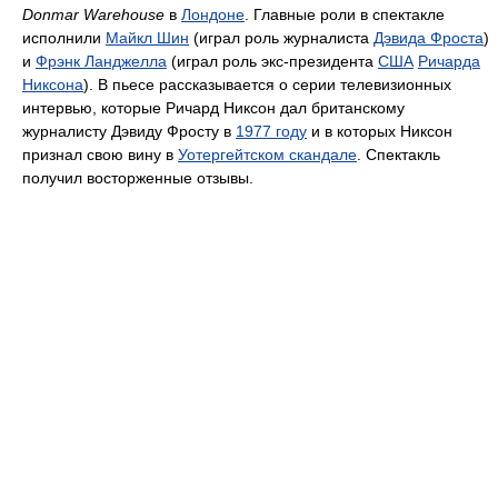
Donmar Warehouse
в
Лондоне
. Главные роли в спектакле
исполнили
Майкл Шин
(играл роль журналиста
Дэвида Фроста
)
и
Фрэнк Ланджелла
(играл роль экс-президента
США
Ричарда
Никсона
). В пьесе рассказывается о серии телевизионных
интервью, которые Ричард Никсон дал британскому
журналисту Дэвиду Фросту в
1977 году
и в которых Никсон
признал свою вину в
Уотергейтском скандале
. Спектакль
получил восторженные отзывы.