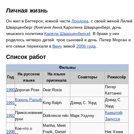
Личная жизнь
Он жил в Баттерси, южной части
Лондона
, с своей женой Лилей
Шварценберг (Княгиня Анна Каролина Шварценберг, дочь
чешского политика
Карела Шварценберга
). В браке у них
родилось четверо детей: трое сыновей и дочь. Питер Морган и
его семья переехали в
Вену
зимой
2006 года
.
Список работ
Фильмы
На русском
На языке
Год
Соавторы
Режиссёр
языке
оригинала
Питер
1990
Дорогая Рози
Dear Rosie
Каттанео
Король Ральф
Дэвид С.
1991
King Ralph
Дэвид С. Уорд
*
Уорд
Прикосновение
Кшиштоф
1992
Dotkniecie reki
Марк Уэдлоу
руки
Занусси
Martha, Meet
Кое-что о
1998
Frank, Daniel
Ник Хэмм