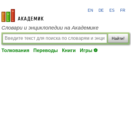
EN
DE
ES
FR
academic.ru
Словари и энциклопедии на Академике
Найти!
Толкования
Переводы
Книги
Игры ⚽