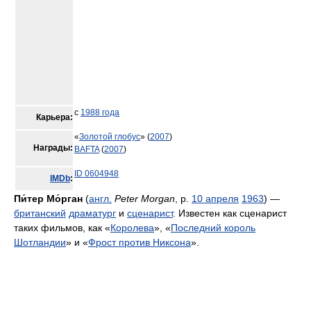
с
1988 года
Карьера:
«
Золотой глобус
» (
2007
)
Награды:
BAFTA
(
2007
)
ID 0604948
IMDb
:
Пи́тер Мо́рган
(
англ.
Peter Morgan
, р.
10 апреля
1963
) —
британский
драматург
и
сценарист
. Известен как сценарист
таких фильмов, как «
Королева
», «
Последний король
Шотландии
» и «
Фрост против Никсона
».