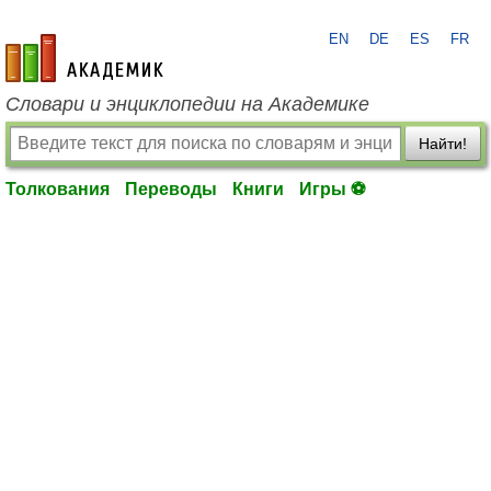
EN
DE
ES
FR
academic.ru
Словари и энциклопедии на Академике
Найти!
Толкования
Переводы
Книги
Игры ⚽