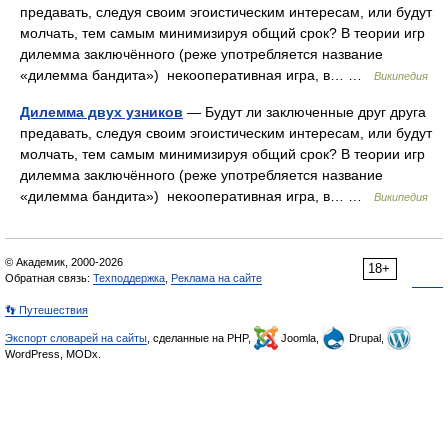
предавать, следуя своим эгоистическим интересам, или будут
молчать, тем самым минимизируя общий срок? В теории игр
дилемма заключённого (реже употребляется название
«дилемма бандита») некооперативная игра, в… …
Википедия
Дилемма двух узников
— Будут ли заключенные друг друга
предавать, следуя своим эгоистическим интересам, или будут
молчать, тем самым минимизируя общий срок? В теории игр
дилемма заключённого (реже употребляется название
«дилемма бандита») некооперативная игра, в… …
Википедия
© Академик, 2000-2026
18+
Обратная связь:
Техподдержка
,
Реклама на сайте
👣 Путешествия
Экспорт словарей на сайты
, сделанные на PHP,
Joomla,
Drupal,
WordPress, MODx.