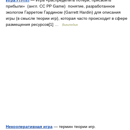
Игра РП-ПП
— Игра «распределить потери, присвоить
прибыли» (англ. CC PP Game) понятие, разработанное
экологом Гарретом Гардином (Garrett Hardin) для описания
игры (в смысле теории игр), которая часто происходит в сфере
размещения ресурсов[1] …
Википедия
Некооперативная игра
— термин теории игр.