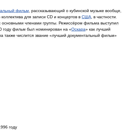
тальный
фильм
,
рассказывающий
о
кубинской
музыке
вообще
,
в
коллектива
для
записи
CD
и
концертов
в
США
,
в
частности
.
с
основными
членами
группы
.
Режиссёром
фильма
выступил
0
году
фильм
был
номинирован
на
«
Оскара
»
как
лучший
ма
также
числится
звание
«
лучший
документальный
фильм
»
1996
году