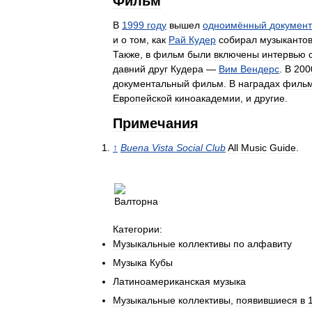
Фильм
В
1999
году
вышел
одноимённый
докумен
и
о
том
,
как
Рай
Кудер
собирал
музыканто
Также
,
в
фильм
были
включены
интервью
давний
друг
Кудера
—
Вим
Вендерс
.
В
200
документальный
фильм
.
В
наградах
филь
Европейской
киноакадемии
,
и
другие
.
Примечания
↑
Buena
Vista
Social
Club
All
Music
Guide
.
Категории:
Музыкальные
коллективы
по
алфавиту
Музыка
Кубы
Латиноамериканская
музыка
Музыкальные
коллективы
,
появившиеся
в