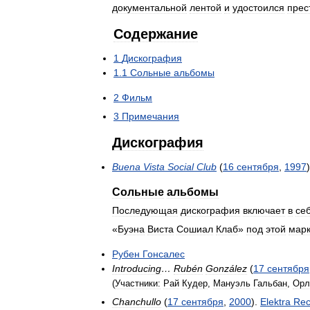
документальной
лентой
и
удостоился
прес
Содержание
1
Дискография
1
.
1
Сольные
альбомы
2
Фильм
3
Примечания
Дискография
Buena
Vista
Social
Club
(
16
сентября
,
1997
)
Сольные
альбомы
Последующая
дискография
включает
в
се
«
Буэна
Виста
Сошиал
Клаб
»
под
этой
мар
Рубен
Гонсалес
Introducing
…
Rubén
González
(
17
сентября
(
Участники:
Рай
Кудер
,
Мануэль
Гальбан
,
Орл
Chanchullo
(
17
сентября
,
2000
).
Elektra
Rec