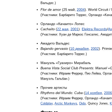
Вальдес
.)
Flor
de
amor
(
25
май
,
2004
).
World
Circuit
/
(
Участники:
Барбарито
Торрес
,
Орландо
«
Кача
Орландо
«
Качаито
»
Лопес
Cachaíto
(
22
мая
,
2001
).
Elektra
Records
/
As
(
Участники:
Хуан
де
Маркос
Гонсалес
,
Амадит
Амадито
Вальдес
Bajando
gervasio
(
10
декабря
,
2002
).
Primie
(
Участник:
Барбарито
Торрес
.)
Мануэль
«
Гуахиро
»
Мирабаль
Buena
Vista
Social
Club
Presents:
Manuel
«
G
(
Участники:
Ибраим
Феррер
,
Пио
Лейва
,
Орла
Мануэль
Гальбан
.)
Прочие
артисты
Rhythms
del
Mundo:
Cuba
(
14
ноября
,
2006
(
Участники:
Ибраим
Феррер
,
Орландо
«
Качаит
Coldplay
,
Arctic
Monkeys
,
Dido
,
Quincy
Jones
,
K