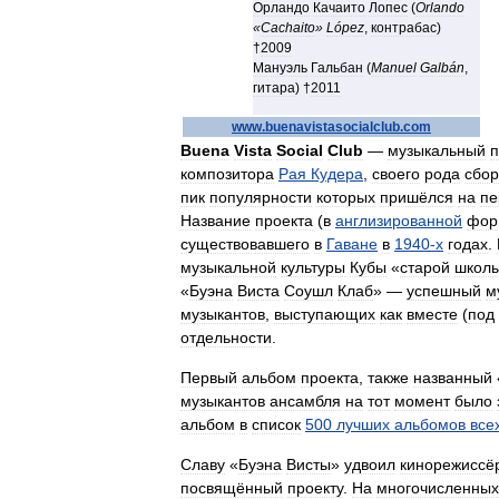
Орландо
Качаито
Лопес
(
Orlando
«
Cachaito
»
López
,
контрабас
)
†
2009
Мануэль
Гальбан
(
Manuel
Galbán
,
гитара
) †
2011
www
.
buenavistasocialclub
.
com
Buena
Vista
Social
Club
—
музыкальный
п
композитора
Рая
Кудера
,
своего
рода
сбо
пик
популярности
которых
пришёлся
на
пе
Название
проекта
(
в
англизированной
фор
существовавшего
в
Гаване
в
1940
-
х
годах
.
музыкальной
культуры
Кубы
«
старой
школ
«
Буэна
Виста
Соушл
Клаб
» —
успешный
м
музыкантов
,
выступающих
как
вместе
(
под
отдельности
.
Первый
альбом
проекта
,
также
названный
музыкантов
ансамбля
на
тот
момент
было
альбом
в
список
500
лучших
альбомов
все
Славу
«
Буэна
Висты
»
удвоил
кинорежиссё
посвящённый
проекту
.
На
многочисленных