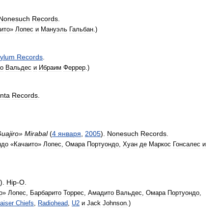
Nonesuch
Records
.
ито
»
Лопес
и
Мануэль
Гальбан
.)
ylum
Records
.
о
Вальдес
и
Ибраим
Феррер
.)
nta
Records
.
uajiro
»
Mirabal
(
4
января
,
2005
).
Nonesuch
Records
.
ндо
«
Качаито
»
Лопес
,
Омара
Портуондо
,
Хуан
де
Маркос
Гонсалес
и
).
Hip
-
O
.
о
»
Лопес
,
Барбарито
Торрес
,
Амадито
Вальдес
,
Омара
Портуондо
,
aiser
Chiefs
,
Radiohead
,
U2
и
Jack
Johnson
.)