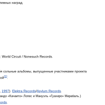
тижных
наград
.
:
World
Circuit
/
Nonesuch
Records
.
бя
сольные
альбомы
,
выпущенные
участниками
проекта
[
1
]
кой
.
,
1997
).
Elektra
Records
/
Asylum
Records
.
андо
«
Качаито
»
Лопес
и
Мануэль
«
Гуахиро
»
Мирабаль
.)
ords
.