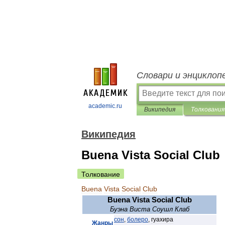
Словари и энциклоп
academic.ru
Википедия
Толкования
Википедия
Buena Vista Social Club
Толкование
Buena
Vista
Social
Club
Buena
Vista
Social
Club
Буэна
Виста
Соушл
Клаб
сон
,
болеро
,
гуахира
Жанры