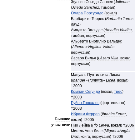
Жульен
Овьедо
Санчес
(
Julienne
Oviedo
Sánchez
,
тимбал
)
Омара
Портуондо
(
вокал
)
Барбарито
Торрес
(
Barbarito
Torres
,
лауд
)
Амадито
Вальдес
(
Amadito
Valdés
,
тимбал
,
перкуссия
)
Альберто
Виргилио
Вальдес
(
Alberto
«
Virgilio
»
Valdés
,
перкуссия
)
Ласаро
Вилья
(
Lázaro
Villa
,
вокал
,
перкуссия
)
Мануэль
Пунтильита
Лисеа
(
Manuel
«
Puntillita
»
Licea
,
вокал
)
†
2000
Компай
Сегундо
(
вокал
,
трес
)
†
2003
Рубен
Гонсалес
(
фортепиано
)
†
2003
Ибраим
Феррер
(
Ibrahim
Ferrer
,
Бывшие
вокал
) †
2005
участники
Пио
Лейва
(
Pío
Leyva
,
вокал
) †
2006
Мигель
Анга
Диас
(
Miguel
«
Angá
»
Díaz
,
конга
,
перкуссия
) †
2006