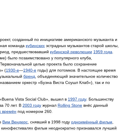
роект
,
созданный
по
инициативе
американского
музыканта
и
рная
команда
кубинских
эстрадных
музыкантов
старой
школы
,
риод
,
предшествовавший
кубинской
революции
1959
года
.
ме
)
было
позаимствовано
у
популярного
клуба
,
Первоначальной
целью
проекта
было
сохранение
ы
» (
1930
-
е
—
1940
-
е
годы
)
для
потомков
.
В
настоящее
время
узыкальный
бренд
,
объединяющий
значительное
количество
названием
оркестр
«
Буэна
Виста
Соушл
Клаб
»),
так
и
по
«
Buena
Vista
Social
Club
»,
вышел
в
1997
году
.
Большинству
за
70
лет
.
В
2003
году
журнал
Rolling
Stone
внёс
данный
х
времён
под
номером
260
.
р
Вим
Вендерс
,
снявший
в
1998
году
одноимённый
фильм
,
кинофестивалях
фильм
неоднократно
признавался
лучшей