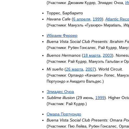
(
Участники:
Джоаким
Кудер
,
Элиадес
Очоа
,
И
Торрес
,
Барбарито
Havana
Cafe
(
6
апреля
,
1999
).
Atlantic
Reco
(
Участники:
Мануэль
«
Гуахиро
»
Мирабаль
,
Иб
Ибраим
Феррер
Buena
Vista
Social
Club
Presents:
Ibrahim
Fe
(
Участники:
Рубен
Гонсалес
,
Рай
Кудер
,
Ману
Buenos
Hermanos
(
18
марта
,
2003
).
Nones
(
Участники:
Рай
Кудер
,
Мануэль
Гальбан
и
Ор
Mi
sueño
(
26
марта
,
2007
).
World
Circuit
.
(
Участники:
Орландо
«
Качаито
»
Лопес
,
Мануэ
Портуондо
и
Амадито
Вальдес
.)
Элиадес
Очоа
Sublime
illusion
(
29
июнь
,
1999
).
Higher
Oct
(
Участник:
Рай
Кудер
.)
Омара
Портуондо
Buena
Vista
Social
Club
Presents:
Omara
Po
(
Участники:
Пио
Лейва
,
Рубен
Гонсалес
,
Орла