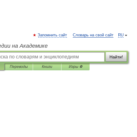
Запомнить сайт
Словарь на свой сайт
RU
едии на Академике
Найти!
Переводы
Книги
Игры ⚽