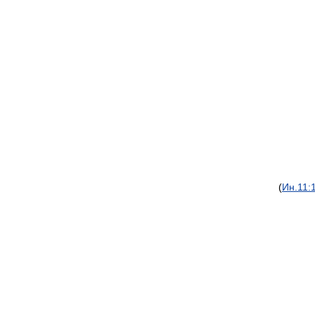
(
Ин.
11: