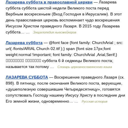
Лазарева суббота в православной церкви
— Лазарева
суббота суббота шестой недели Великого поста перед
Вербным воскресеньем (Вход Господня в Иерусалим). В этот
день православная церковь воспоминает чудо воскрешения
Иисусом Христом праведного Лазаря. В 2015 году Лазарева
суббота… …
Энциклопедия ньюсмейкеров
Лазарева суббота
— @font face {font family: ChurchArial ; src:
url( /fonts/ARIAL Church 02.ttf );} span {font size:17px;font
weight:normal !important; font family: ChurchArial ,Arial,Serif;}
  суббота 6 й седмицы Великого поста;
называется так потому …
Словарь церковнославянского языка
ЛАЗАРЕВА СУББОТА
— Воскрешение праведного Лазаря (ск.
898). В пятницу, после окончания Великого поста, верующие,
«душеполезную совершившие Четыредесятницу», готовятся
сопутствовать Господу нашему Иисусу Христу в последние дни
Его земной жизни, одновременно… …
Русская история