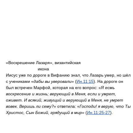
«Воскрешение Лазаря», византийская
икона
Иисус уже по дороге в Вифанию знал, что Лазарь умер, но шёл
с учениками «
дабы вы уверовали
» (
Ин.
11:15
). На дороге он
был встречен Марфой, которая на его вопрос: «
Я есмь
воскресение и жизнь; верующий в Меня, если и умрет,
оживет. И всякий, живущий и верующий в Меня, не умрет
вовек. Веришь ли сему?
» ответила: «
Господи! я верую, что Ты
Христос, Сын Божий, грядущий в мир
» (
Ин.
11:25-27
).