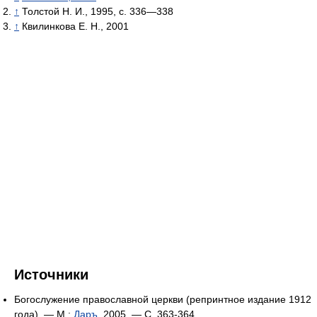
↑
Толстой H. И., 1995, с. 336—338
↑
Квилинкова Е. Н., 2001
Источники
Богослужение православной церкви (репринтное издание 1912
года). —
М
.:
Даръ
, 2005. — С. 363-364.