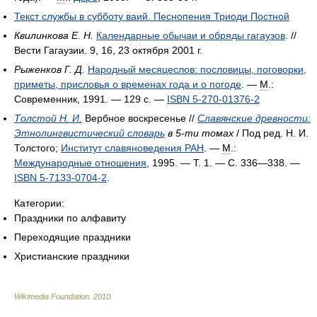
Текст службы в субботу ваий. Песнопения Триоди Постной
Квилинкова Е. Н.
Календарные обычаи и обряды гагаузов
. //
Вести Гагаузии. 9, 16, 23 октября 2001 г.
Рыженков Г. Д.
Народный месяцеслов: пословицы, поговорки,
приметы, присловья о временах года и о погоде
. —
М
.:
Современник, 1991. — 129 с. —
ISBN 5-270-01376-2
Толстой H. И.
Вербное воскресенье //
Славянские древности:
Этнолингвистический словарь
в 5-ти томах
/ Под ред. Н. И.
Толстого;
Институт славяноведения РАН
. —
М
.:
Международные отношения
, 1995. — Т. 1. — С. 336—338. —
ISBN 5-7133-0704-2
.
Категории:
Праздники по алфавиту
Переходящие праздники
Христианские праздники
Wikimedia Foundation
.
2010
.