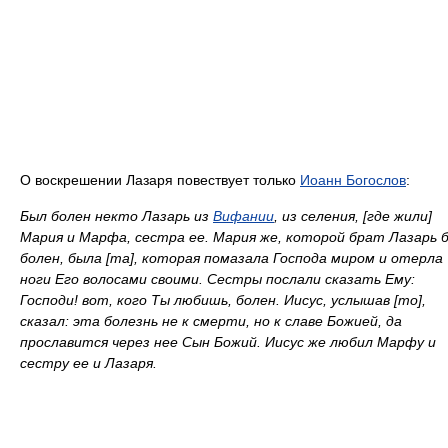
О воскрешении Лазаря повествует только
Иоанн Богослов
:
Был болен некто Лазарь из
Вифании
, из селения, [где жили]
Мария и Марфа, сестра ее. Мария же, которой брат Лазарь 
болен, была [та], которая помазала Господа миром и отерла
ноги Его волосами своими. Сестры послали сказать Ему:
Господи! вот, кого Ты любишь, болен. Иисус, услышав [то],
сказал: эта болезнь не к смерти, но к славе Божией, да
прославится через нее Сын Божий. Иисус же любил Марфу и
сестру ее и Лазаря.