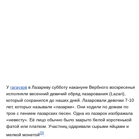
У
гагаузов
в Лазареву субботу накануне Вербного воскресенья
исполняли весенний девичий обряд лазарования (Lazari),
который сохранился до наших дней. Лазаровали девочки 7-10
лет, которых называли «лазарки». Они ходили по домам по
трое с пением лазарских песен. Одна из лазарок изображала
«невесту». Её лицо обычно было закрыто белой коротенькой
фатой или платком. Участниц одаривали сырыми яйцами и
[3]
мелкой монетой
.