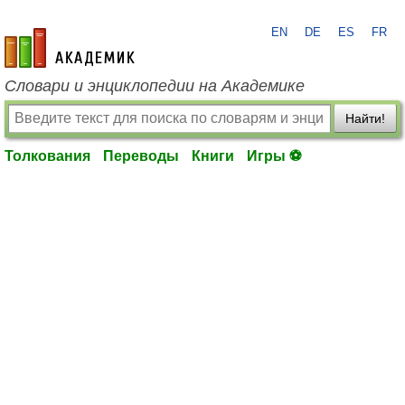
EN
DE
ES
FR
academic.ru
Словари и энциклопедии на Академике
Найти!
Толкования
Переводы
Книги
Игры ⚽