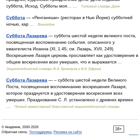
суббота, Исход. Субботы моя… …
Толковый словарь Даля
Суббота
— «Ренганеши» (ресторан в Нью Йорке) субботней
ночью, кар …
Википедия
Суббота Лазарева
— суббота шестой недели великого поста,
посвященная воспоминанию события, описанного у
евангелиста Иоанна (XI, 1 45; см. Лазарь, XVII, 249).
Воскрешение Лазаря церковь прославляет как удостоверение в
общем воскресении всех умерших, что и выражается …
Энциклопедический словарь Ф.А. Брокгауза и И.А. Ефрона
Суббота Лазарева
— – суббота шестой недели Великого
Поста, посвященная воспоминанию воскрешения Лазаря,
которое празднуется в удостоверение воскресения всех
умерших. Празднование С. Л. установлено с древних времен
…
Полный православный богословский энциклопедический словарь
© Академик, 2000-2026
18+
Обратная связь:
Техподдержка
,
Реклама на сайте