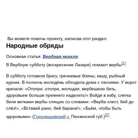
Вы можете помочь проекту, написав этот раздел.
Народные обряды
Основная статья:
Вербная неделя
[1]
В Вербную субботу (воскресение Лазаря) ломают вербы
.
В субботу готовили брагу, гречневые блины, кашу, рыбный
курник. В полночь молодёжь обходила дома с песнями. У ворот
кричали: «Отопри, отопри, молодая, вербешкою бить,
здоровьем больше прежнего наделить!» Войдя в избу, слегка
били ветками вербы спящих со словами: «Верба хлест, бей до
слёз!», «Вставай рано, бей барана!», «Бьём, чтобы быть
[2]
здоровыми» (
Городищевский у.
Пензенской губ.)
.