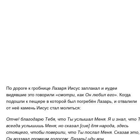
По дороге к гробнице Лазаря Иисус заплакал и иудеи
видявшие это говорили «
смотри, как Он любил его
». Когда
подошли к пещере в которой был погребён Лазарь, и отвалили
от неё камень Иисус стал молиться:
Отче! благодарю Тебя, что Ты услышал Меня. Я и знал, что 
всегда услышишь Меня; но сказал [сие] для народа, здесь
стоящего, чтобы поверили, что Ты послал Меня. Сказав это,
Он воззвал громким голосом: Лазарь! иди вон.