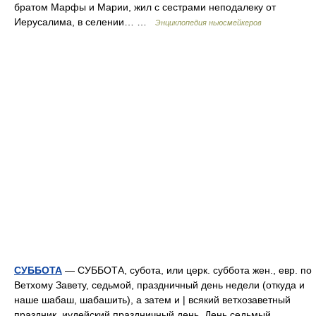
братом Марфы и Марии, жил с сестрами неподалеку от
Иерусалима, в селении… …
Энциклопедия ньюсмейкеров
СУББОТА
— СУББОТА, субота, или церк. суббота жен., евр. по
Ветхому Завету, седьмой, праздничный день недели (откуда и
наше шабаш, шабашить), а затем и | всякий ветхозаветный
праздник, иудейский праздничный день. День седьмый