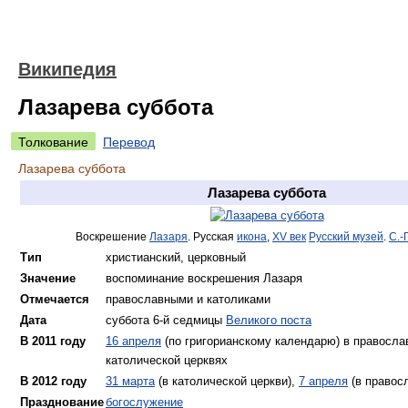
Википедия
Лазарева суббота
Толкование
Перевод
Лазарева суббота
Лазарева суббота
Воскрешение
Лазаря
. Русская
икона
,
XV век
Русский музей
.
С.-
Тип
христианский, церковный
Значение
воспоминание воскрешения Лазаря
Отмечается
православными и католиками
Дата
суббота 6-й седмицы
Великого поста
В 2011 году
16 апреля
(по григорианскому календарю) в правосла
католической церквях
В 2012 году
31 марта
(в католической церкви),
7 апреля
(в правос
Празднование
богослужение