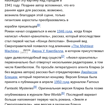
наблюдал эту картину над городом в
1941 году. Позднее автор вспоминал, что его
ранняя идея для рассказа, возможно,
возникла благодаря этой сцене, только
гигантские аэростаты преобразовались в
[8]
корабли пришельцев
.
Роман начал создаваться в июле
1946 года
, когда Кларк
написал
«Ангел-хранитель»
, рассказ, который впоследствии
стал первой частью
«Конца детства»
. Внешний вид
Сверхправителей появился под влиянием
«The Mightiest
русск.
Machine»
Джона У. Кэмпбелла
, в котором присутствовал
(англ.)
[2]
один дьяволоподобный вид существ
.
«Ангел-хранитель»
первоначально был отвергнут несколькими редакторами, в том
числе Кэмпбеллом. По просьбе литературного агента Кларка (и
без ведома автора) рассказ был отредактирован
Джеймсом
Блишем
, который переписал концовку. Версия Блиша была
принята к публикации в апреле
1950 года
журналом
Famous
[9]
Fantastic Mysteries
. Оригинальная версия Кларка была позже
[6]
опубликована в журнале
New Worlds
. Последний вариант
больше напоминает первую часть романа, «Земля и
Сверхправители», чем версия в редакции Блиша.