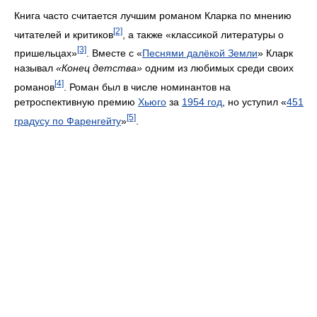
Книга часто считается лучшим романом Кларка по мнению
[2]
читателей и критиков
, а также «классикой литературы о
[3]
пришельцах»
. Вместе с «
Песнями далёкой Земли
» Кларк
называл
«Конец детства»
одним из любимых среди своих
[4]
романов
. Роман был в числе номинантов на
ретроспективную премию
Хьюго
за
1954 год
, но уступил «
451
[5]
градусу по Фаренгейту
»
.