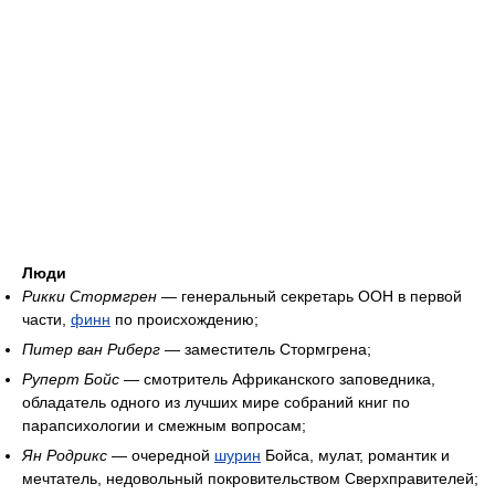
Люди
Рикки Стормгрен
— генеральный секретарь ООН в первой
части,
финн
по происхождению;
Питер ван Риберг
— заместитель Стормгрена;
Руперт Бойс
— смотритель Африканского заповедника,
обладатель одного из лучших мире собраний книг по
парапсихологии и смежным вопросам;
Ян Родрикс
— очередной
шурин
Бойса, мулат, романтик и
мечтатель, недовольный покровительством Сверхправителей;