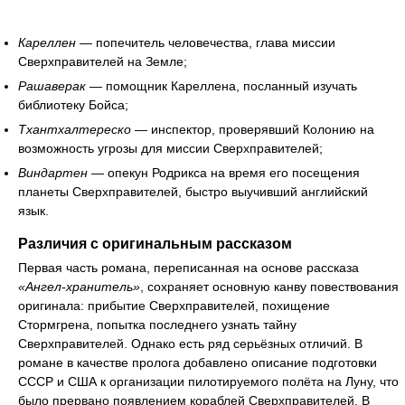
Кареллен
— попечитель человечества, глава миссии
Сверхправителей на Земле;
Рашаверак
— помощник Кареллена, посланный изучать
библиотеку Бойса;
Тхантхалтереско
— инспектор, проверявший Колонию на
возможность угрозы для миссии Сверхправителей;
Виндартен
— опекун Родрикса на время его посещения
планеты Сверхправителей, быстро выучивший английский
язык.
Различия с оригинальным рассказом
Первая часть романа, переписанная на основе рассказа
«Ангел-хранитель»
, сохраняет основную канву повествования
оригинала: прибытие Сверхправителей, похищение
Стормгрена, попытка последнего узнать тайну
Сверхправителей. Однако есть ряд серьёзных отличий. В
романе в качестве пролога добавлено описание подготовки
СССР и США к организации пилотируемого полёта на Луну, что
было прервано появлением кораблей Сверхправителей. В