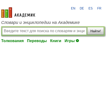
EN
DE
ES
FR
academic.ru
Словари и энциклопедии на Академике
Найти!
Толкования
Переводы
Книги
Игры ⚽