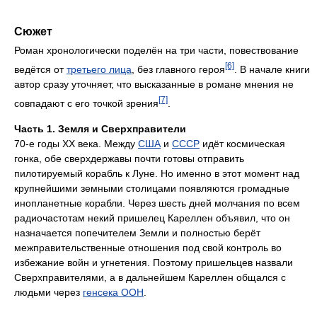
Сюжет
Роман хронологически поделён на три части, повествование
[6]
ведётся от
третьего лица
, без главного героя
. В начале книги
автор сразу уточняет, что высказанные в романе мнения не
[7]
совпадают с его точкой зрения
.
Часть 1. Земля и Сверхправители
70-е годы XX века. Между
США
и
СССР
идёт космическая
гонка, обе сверхдержавы почти готовы отправить
пилотируемый корабль к Луне. Но именно в этот момент над
крупнейшими земными столицами появляются громадные
инопланетные корабли. Через шесть дней молчания по всем
радиочастотам некий пришелец Кареллен объявил, что он
назначается попечителем Земли и полностью берёт
межправительственные отношения под свой контроль во
избежание войн и угнетения. Поэтому пришельцев назвали
Сверхправителями, а в дальнейшем Кареллен общался с
людьми через
генсека ООН
.