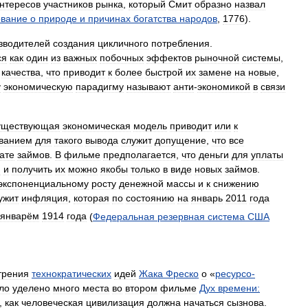
нтересов
участников
рынка
,
который
Смит
образно
назвал
ование
о
природе
и
причинах
богатства
народов
,
1776
).
зводителей
создания
цикличного
потребления
.
ся
как
один
из
важных
побочных
эффектов
рыночной
системы
,
качества
,
что
приводит
к
более
быстрой
их
замене
на
новые
,
у
экономическую
парадигму
называют
анти
-
экономикой
в
связи
уществующая
экономическая
модель
приводит
или
к
ванием
для
такого
вывода
служит
допущение
,
что
все
ате
займов
.
В
фильме
предполагается
,
что
деньги
для
уплаты
я
и
получить
их
можно
якобы
только
в
виде
новых
займов
.
экспоненциальному
росту
денежной
массы
и
к
снижению
ужит
инфляция
,
которая
по
состоянию
на
январь
2011
года
январём
1914
года
(
Федеральная
резервная
система
США
трения
технократических
идей
Жака
Фреско
о
«
ресурсо
-
ло
уделено
много
места
во
втором
фильме
Дух
времени:
,
как
человеческая
цивилизация
должна
начаться
сызнова
.