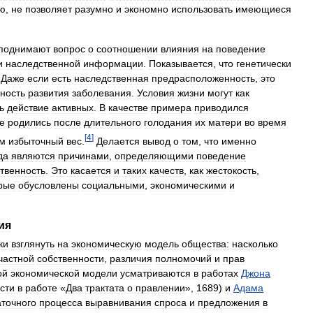
ю
,
не
позволяет
разумно
и
экономно
использовать
имеющиеся
поднимают
вопрос
о
соотношении
влияния
на
поведение
и
наследственной
информации
.
Показывается
,
что
генетически
.
Даже
если
есть
наследственная
предрасположенность
,
это
ность
развития
заболевания
.
Условия
жизни
могут
как
ь
действие
активных
.
В
качестве
примера
приводился
е
родились
после
длительного
голодания
их
матери
во
время
[
4
]
м
избыточный
вес
.
Делается
вывод
о
том
,
что
именно
да
являются
причинами
,
определяющими
поведение
твенность
.
Это
касается
и
таких
качеств
,
как
жестокость
,
рые
обусловлены
социальными
,
экономическими
и
ия
ки
взглянуть
на
экономическую
модель
общества:
насколько
частной
собственности
,
различия
полномочий
и
прав
ой
экономической
модели
усматриваются
в
работах
Джона
сти
в
работе
«
Два
трактата
о
правлении
»,
1689
)
и
Адама
точного
процесса
выравнивания
спроса
и
предложения
в