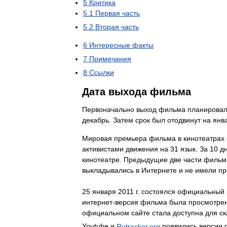
5
Критика
5
.
1
Первая
часть
5
.
2
Вторая
часть
6
Интересные
факты
7
Примечания
8
Ссылки
Дата
выхода
фильма
Первоначально
выход
фильма
планирова
декабрь
.
Затем
срок
был
отодвинут
на
янв
Мировая
премьера
фильма
в
кинотеатрах
активистами
движения
на
31
язык
.
За
10
д
кинотеатре
.
Предыдущие
две
части
фильм
выкладывались
в
Интернете
и
не
имели
пр
25
января
2011
г
.
состоялся
официальный
интернет
-
версия
фильма
была
просмотре
официальном
сайте
стала
доступна
для
ск
Youtube
и
Rutracker
.
org
появились
версии