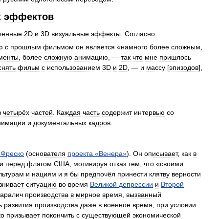
х
эффектов
ленные
2D
и
3D
визуальные
эффекты
.
Согласно
ю
с
прошлым
фильмом
он
является
«
намного
более
сложным
,
менты
,
более
сложную
анимацию
, —
так
что
мне
пришлось
снять
фильм
с
использованием
3D
и
2D
, —
и
массу
[
эпизодов
],
з
четырёх
частей
.
Каждая
часть
содержит
интервью
со
нимации
и
документальных
кадров
.
Фреско
(
основателя
проекта
«
Венера
»
).
Он
описывает
,
как
в
и
перед
флагом
США
,
мотивируя
отказ
тем
,
что
«
своими
льтурам
и
нациям
и
я
бы
предпочёл
принести
клятву
верности
внивает
ситуацию
во
время
Великой
депрессии
и
Второй
аралич
производства
в
мирное
время
,
вызванный
ь
развития
производства
даже
в
военное
время
,
при
условии
ко
призывает
покончить
с
существующей
экономической