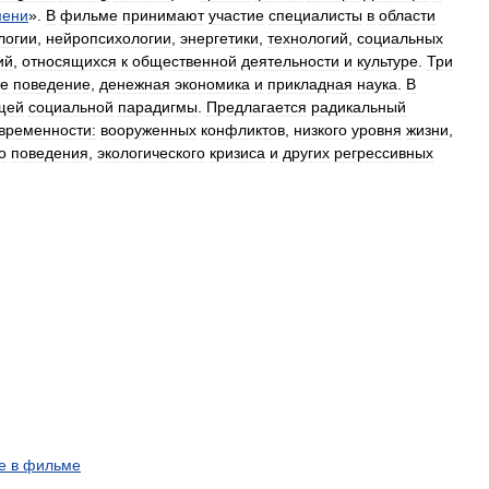
мени
».
В
фильме
принимают
участие
специалисты
в
области
логии
,
нейропсихологии
,
энергетики
,
технологий
,
социальных
ий
,
относящихся
к
общественной
деятельности
и
культуре
.
Три
ое
поведение
,
денежная
экономика
и
прикладная
наука
.
В
щей
социальной
парадигмы
.
Предлагается
радикальный
временности:
вооруженных
конфликтов
,
низкого
уровня
жизни
,
о
поведения
,
экологического
кризиса
и
других
регрессивных
е
в
фильме