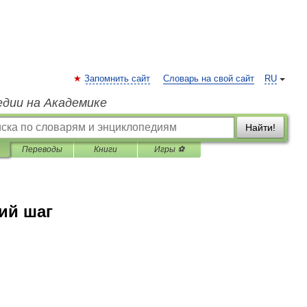
Запомнить сайт
Словарь на свой сайт
RU
едии на Академике
Найти!
Переводы
Книги
Игры ⚽
ий шаг