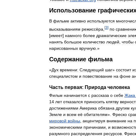
Использование
графически
В
фильме
активно
используются
многочис
[
3
]
высказываниям
режиссёра
,
по
сравнени
[
имеет
]
намного
более
драматические
эле
нанять
большое
количество
людей
,
чтобы
нарисованных
вручную
.»
Содержание
фильма
«
Дух
времени:
Следующий
шаг
»
состоит
и
специалистом
и
повествование
на
фоне
а
Часть
первая:
Природа
человека
Фильм
начинается
с
рассказа
о
себе
Жака
14
лет
отказался
приносить
клятву
верност
достижениями
Америка
обязана
другим
ку
Земле
и
всем
её
обитателям
».
Фреско
сра
мировой
войны
,
акцентируя
внимание
на
п
экономическими
причинами
,
и
возможност
разумного
распределения
ресурсов
.
Фрес