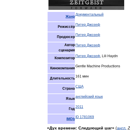
Документальный
Жанр
Питер
Джозеф
Режиссёр
Питер
Джозеф
Продюсер
Автор
Питер
Джозеф
сценария
Питер
Джозеф
,
Lili
Haydn
Композитор
Gentle
Machine
Productions
Кинокомпания
161
мин
Длительность
США
Страна
английский
язык
Язык
2011
Год
ID
1781069
IMDb
«
Дух
времени:
Следующий
шаг
»
(
англ
.
Z