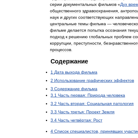
серии
документальных
фильмов
«
Дух
вре
общественного
здравоохранения
,
антропо
наук
и
других
соответствующих
направлен
центральные
темы
фильма
—
человеческ
фильме
делается
попытка
осознания
теку
подход
к
решению
глобальных
проблем
со
коррупции
,
преступности
,
безнравственног
процессов
.
Содержание
1
Дата
выхода
фильма
2
Использование
графических
эффектов
3
Содержание
фильма
3
.
1
Часть
первая:
Природа
человека
3
.
2
Часть
вторая:
Социальная
патология
3
.
3
Часть
третья:
Проект
Земля
3
.
4
Часть
четвёртая:
Рост
4
Список
специалистов
,
принявших
участи