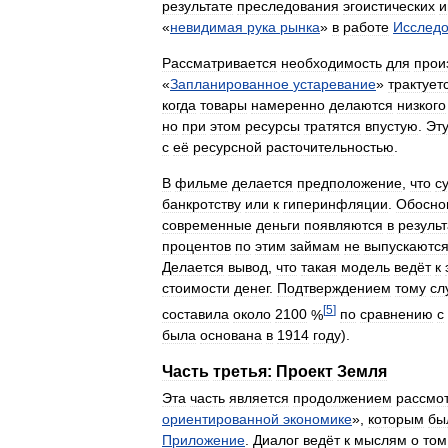
результате
преследования
эгоистических
и
«
невидимая
рука
рынка
»
в
работе
Исслед
Рассматривается
необходимость
для
прои
«
Запланированное
устаревание
»
трактует
когда
товары
намеренно
делаются
низкого
но
при
этом
ресурсы
тратятся
впустую
.
Эт
с
её
ресурсной
расточительностью
.
В
фильме
делается
предположение
,
что
с
банкротству
или
к
гиперинфляции
.
Обосно
современные
деньги
появляются
в
результ
процентов
по
этим
займам
не
выпускаютс
Делается
вывод
,
что
такая
модель
ведёт
к
стоимости
денег
.
Подтверждением
тому
сл
[
5
]
составила
около
2100
%
по
сравнению
с
была
основана
в
1914
году
).
Часть
третья:
Проект
Земля
Эта
часть
является
продолжением
рассмо
ориентированной
экономике
»,
которым
бы
Приложение
.
Диалог
ведёт
к
мыслям
о
том