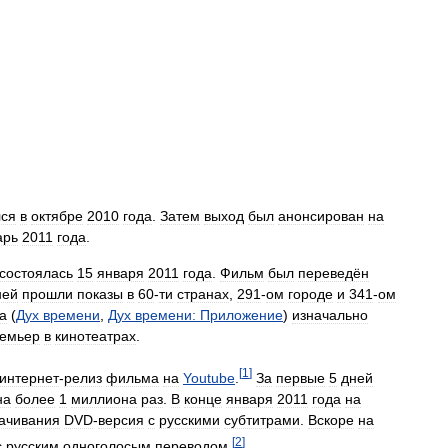
лся
в
октябре
2010
года
.
Затем
выход
был
анонсирован
на
арь
2011
года
.
состоялась
15
января
2011
года
.
Фильм
был
переведён
ней
прошли
показы
в
60
-
ти
странах
,
291
-
ом
городе
и
341
-
ом
а
(
Дух
времени
,
Дух
времени:
Приложение
)
изначально
емьер
в
кинотеатрах
.
[
1
]
интернет
-
релиз
фильма
на
Youtube
.
За
первые
5
дней
на
более
1
миллиона
раз
.
В
конце
января
2011
года
на
ачивания
DVD
-
версия
с
русскими
субтитрами
.
Вскоре
на
[
2
]
с
русским
одноголосым
переводом
.