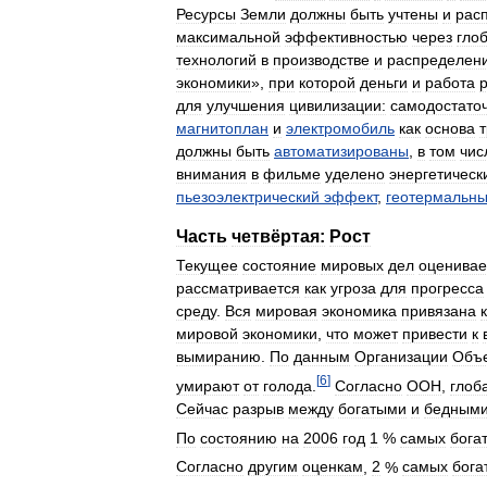
Ресурсы
Земли
должны
быть
учтены
и
рас
максимальной
эффективностью
через
гло
технологий
в
производстве
и
распределен
экономики
»,
при
которой
деньги
и
работа
для
улучшения
цивилизации:
самодостато
магнитоплан
и
электромобиль
как
основа
должны
быть
автоматизированы
,
в
том
чис
внимания
в
фильме
уделено
энергетическ
пьезоэлектрический
эффект
,
геотермальн
Часть
четвёртая:
Рост
Текущее
состояние
мировых
дел
оценивае
рассматривается
как
угроза
для
прогресса
среду
.
Вся
мировая
экономика
привязана
к
мировой
экономики
,
что
может
привести
к
вымиранию
.
По
данным
Организации
Объ
[
6
]
умирают
от
голода
.
Согласно
ООН
,
глоб
Сейчас
разрыв
между
богатыми
и
бедным
По
состоянию
на
2006
год
1
%
самых
бога
Согласно
другим
оценкам
,
2
%
самых
бога