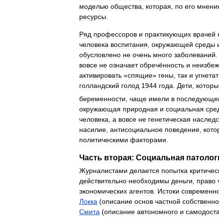
моделью
общества
,
которая
,
по
его
мнени
ресурсы
.
Ряд
профессоров
и
практикующих
врачей
человека
воспитания
,
окружающей
среды
обусловлено
не
очень
много
заболеваний
вовсе
не
означает
обречённость
и
неизбеж
активировать
«
спящие
»
гены
,
так
и
угнетат
голландский
голод
1944
года
.
Дети
,
которы
беременности
,
чаще
имели
в
последующе
окружающая
природная
и
социальная
сре
человека
,
а
вовсе
не
генетическая
наследс
насилие
,
антисоциальное
поведение
,
кото
политическими
факторами
.
Часть
вторая:
Социальная
патолог
Журналистами
делается
попытка
критичес
действительно
необходимы
деньги
,
право
экономических
агентов
.
Истоки
современн
Локка
(
описание
основ
частной
собственно
Смита
(
описание
автономного
и
самодоста