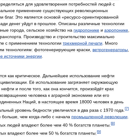
пределяться
для
удовлетворения
потребностей
людей
с
бальное
применение
существующих
революционных
ии
благ
.
Это
является
основой
«
ресурсо
-
ориентированной
ради
денег
уйдут
в
прошлое
.
Описаны
различные
технологии
чные
города
,
сельское
хозяйство
на
гидропонике
и
аэропонике
,
транспорта
.
Производство
и
строительство
максимально
ле
с
применением
технологии
трехмерной
печати
.
Много
им
технологиям:
фотогенерирующие
краски
,
ветрогенераторы
,
ые
источники
энергии
.
тся
как
критическое
.
Дальнейшее
использование
нефти
цивилизации
.
Её
использование
загрязняет
окружающую
нефти
и
после
того
,
как
она
кончится
,
произойдёт
крах
возвращению
человека
к
аграрной
экономике
или
его
единенных
Наций
,
в
настоящее
время
18000
человек
в
день
[
7
]
альный
уровень
бедности
увеличился
в
два
раза
с
1970
года
.
и
больше
,
чем
когда
-
либо
с
начала
промышленной
революции
.
[
8
]
тых
людей
владеют
более
чем
40
%
богатств
планеты
.
[
9
]
тых
владеют
более
чем
50
%
богатств
планеты
.