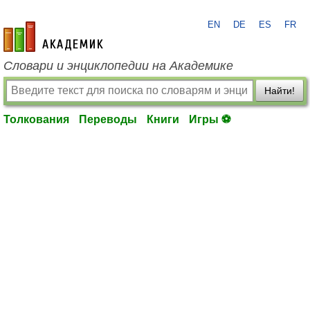
EN
DE
ES
FR
academic.ru
Словари и энциклопедии на Академике
Найти!
Толкования
Переводы
Книги
Игры ⚽