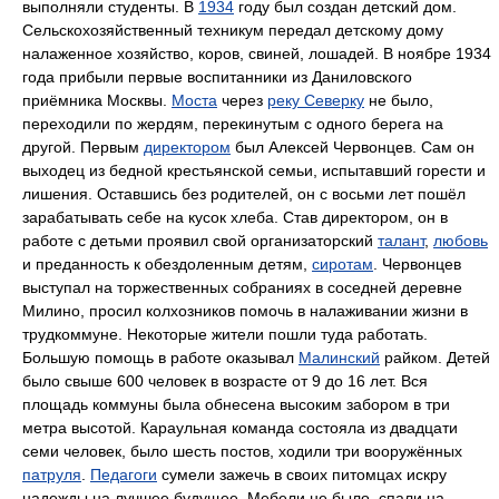
выполняли студенты. В
1934
году был создан детский дом.
Сельскохозяйственный техникум передал детскому дому
налаженное хозяйство, коров, свиней, лошадей. В ноябре 1934
года прибыли первые воспитанники из Даниловского
приёмника Москвы.
Моста
через
реку Северку
не было,
переходили по жердям, перекинутым с одного берега на
другой. Первым
директором
был Алексей Червонцев. Сам он
выходец из бедной крестьянской семьи, испытавший горести и
лишения. Оставшись без родителей, он с восьми лет пошёл
зарабатывать себе на кусок хлеба. Став директором, он в
работе с детьми проявил свой организаторский
талант
,
любовь
и преданность к обездоленным детям,
сиротам
. Червонцев
выступал на торжественных собраниях в соседней деревне
Милино, просил колхозников помочь в налаживании жизни в
трудкоммуне. Некоторые жители пошли туда работать.
Большую помощь в работе оказывал
Малинский
райком. Детей
было свыше 600 человек в возрасте от 9 до 16 лет. Вся
площадь коммуны была обнесена высоким забором в три
метра высотой. Караульная команда состояла из двадцати
семи человек, было шесть постов, ходили три вооружённых
патруля
.
Педагоги
сумели зажечь в своих питомцах искру
надежды на лучшее будущее. Мебели не было, спали на