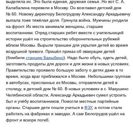
выделяла их. Это была единая, дружная семья. Но вот С. А.
Калабалина перевели в Москву. Он возглавил детский дом
№ 60. Новому директору Белогрудову Александру Аркадьевичу
выпала тоже тяжёлая доля. Грянула война. Мужчины уходили
на фронт. Их места занимали женщины, старшие
воспитанники. Отряд старших ребят вместе с учительницей
истории ушёл на строительство оборонительных рубежей
вблизи Москвы. Вырыли траншеи для укрытия детей во время
воздушной тревоги. Пришёл приказ об эвакуации детей
(бомбили
станцию Барыбино
). Надо было обуть, одеть детей,
заготовить продукты для дороги и для жизни в новых условиях.
Правительство проявило большую заботу о детях даже в то
время, когда враг приближался к Москве. Небольшими группам
в автобусах, присланных из Москвы, отправляли детей в
столицу, в детский дом № 60. В новых условиях в с. Макушино
Челябинской области, Александр Аркадьевич сумел устроить
быт и учёбу воспитанников. Помогли местные партийные
органы. Старшие дети пошли учиться в
ФЗУ
, а потом стали
работать на фабриках и заводах. А сам Белогрудов ушёл на
фронт и вскоре погиб.