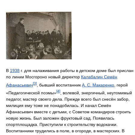
В
1938
г. для налаживания работы в детском доме был прислан
по линии Мосгороно новый директор
Калабалин Семён
[3]
Афанасьевич
, бывший воспитанник
А. С. Макаренко
, герой
[4]
«Педагогической поэмы»
, волевой, энергичный, неутомимый
педагог, мастер своего дела. Прежде всего был снесён забор,
милиция ему тоже не понадобилась. И начал Семён
Афанасьевич вместе с детьми, с Советом командиров строить
новую жизнь. Был заложен фруктовый сад. Появилась
спортплощадка. Приступили к строительству водокачки.
Воспитанники трудились в поле, в огороде, в мастерских. В