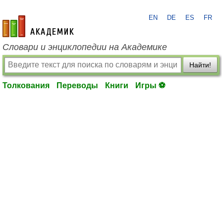
EN
DE
ES
FR
academic.ru
Словари и энциклопедии на Академике
Найти!
Толкования
Переводы
Книги
Игры ⚽