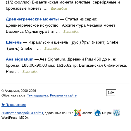
(1/2 фоллис) Византийская монета золотые, серебряные и
бронзовые монеты …
Википедия
Древнегреческие монеты
— Статья из серии:
Древнегреческое искусство Архитектура Чеканка монет
Вазопись Скульптура Лит …
Википедия
Шекель
— Израильский шекель (рус.) שקל (иврит) Shekel
(англ.) Shekel …
Википедия
Aes signatum
— Aes Signatum, Древний Рим 450 до н. е;
бронза; 185,00x90,00 мм; 1616,62 гр; Ватиканская библиотека,
Рим …
Википедия
© Академик, 2000-2026
18+
Обратная связь:
Техподдержка
,
Реклама на сайте
👣 Путешествия
Экспорт словарей на сайты
, сделанные на PHP,
Joomla,
Drupal,
WordPress, MODx.