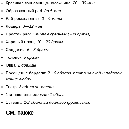
Красивая танцовщица-наложница:
20—30 мин
Образованный раб:
до 5 мин
Раб-ремесленник:
3—4 мины
Лошадь:
3—12 мин
Простой раб:
2 мины в среднем (200 драхм)
Хороший плащ:
10—20 драхм
Сандалии:
6—8 драхм
Теленок:
5 драхм
Овца:
2 драхмы
Посещение борделя:
2—6 оболов, плата за вход и подарок
жрице любви
Театр:
2 обола за место
1 кг пшеницы:
меньше 1 обола
1 л вина:
1/2 обола за дешевое фракийское
См. также