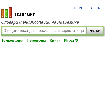
EN
DE
ES
FR
academic.ru
Словари и энциклопедии на Академике
Найти!
Толкования
Переводы
Книги
Игры ⚽