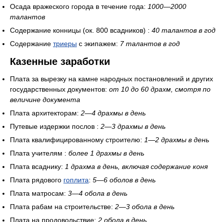
Осада вражеского города в течение года:
1000—2000
талантов
Содержание конницы (ок. 800 всадников) :
40 талантов в год
Содержание
триеры
с экипажем:
7 талантов в год
Казенные заработки
Плата за вырезку на камне народных постановлений и других
государственных документов:
от 10 до 60 драхм, смотря по
величине документа
Плата архитекторам:
2—4 драхмы в день
Путевые издержки послов :
2—3 драхмы в день
Плата квалифицированному строителю:
1—2 драхмы в день
Плата учителям :
более 1 драхмы в день
Плата всаднику:
1 драхма в день, включая содержание коня
Плата рядового
гоплита
:
5—6 оболов в день
Плата матросам:
3—4 обола в день
Плата рабам на строительстве:
2—3 обола в день
Плата на продовольствие:
2 обола в день