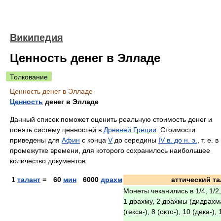
Википедия
Ценность денег в Элладе
Толкование
Ценность денег в Элладе
Ценность
денег в Элладе
Данный список поможет оценить реальную стоимость денег и
понять систему ценностей в
Древней Греции
. Стоимости
приведены для
Афин
с конца
V
до середины
IV в. до н. э.
, т. е. в
промежутке времени, для которого сохранилось наибольшее
количество документов.
1
талант
=
60
мин
6000
драхм
аттический та
Монеты чеканились в 1/4, 1/2, 
1 драхму, 2 драхмы (дидрахм
(гекса-), 8 (окто-), 10 (дека-)