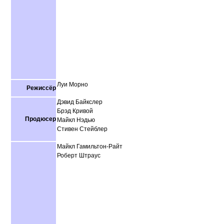
Луи Морно
Режиссёр
Дэвид Байкслер
Брэд Кривой
Продюсер
Майкл Нэдью
Стивен Стейблер
Майкл Гамильтон-Райт
Роберт Штраус