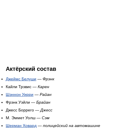
Актёрский состав
Джеймс Белуши
—
Фрэнк
Кайли Трэвис —
Карен
Шэннон Уирри
—
Райан
Фрэнк Уэйли —
Брайан
Джесс Боррего —
Джесс
М. Эммет Уолш —
Сэм
Шерман Ховард
—
полицейский на автомашине