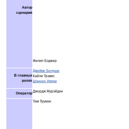
Автор
сценария
Филип Бэджер
Джеймс Белуши
В главных
Кайли Трэвис
ролях
Шэннон Уирри
Джордж Мурэйдин
Оператор
Тим Трумэн