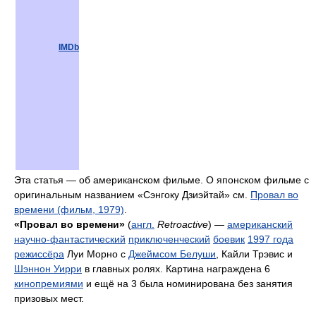
IMDb
Эта статья — об американском фильме. О японском фильме с
оригинальным названием «Сэнгоку Дзиэйтай» см.
Провал во
времени (фильм, 1979)
.
«Провал во времени»
(
англ.
Retroactive
) —
американский
научно-фантастический
приключенческий
боевик
1997 года
режиссёра
Луи Морно с
Джеймсом Белуши
, Кайли Трэвис и
Шэннон Уирри
в главных ролях. Картина награждена 6
кинопремиями
и ещё на 3 была номинирована без занятия
призовых мест.