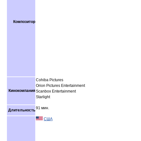
Композитор
Cohiba Pictures
Orion Pictures Entertainment
Кинокомпания
Scanbox Entertainment
Starlight
91 мин.
Длительность
США