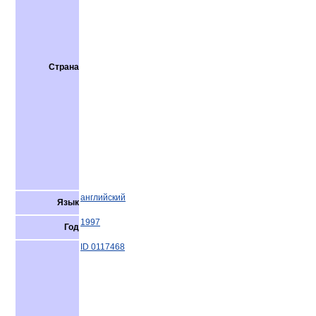
Страна
английский
Язык
1997
Год
ID 0117468