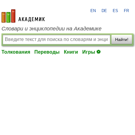
EN
DE
ES
FR
academic.ru
Словари и энциклопедии на Академике
Найти!
Толкования
Переводы
Книги
Игры ⚽