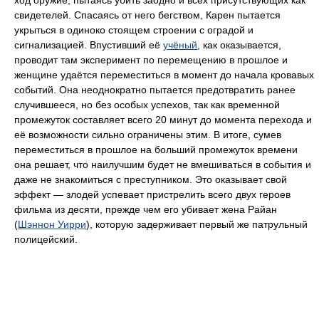
ход оружие, пытаясь убить заодно и всех присутствующих как
свидетелей. Спасаясь от него бегством, Карен пытается
укрыться в одиноко стоящем строении с оградой и
сигнализацией. Впустивший её
учёный
, как оказывается,
проводит там эксперимент по перемещению в прошлое и
женщине удаётся переместиться в момент до начала кровавых
событий. Она неоднократно пытается предотвратить ранее
случившееся, но без особых успехов, так как временной
промежуток составляет всего 20 минут до момента перехода и
её возможности сильно ограничены этим. В итоге, сумев
переместиться в прошлое на больший промежуток времени
она решает, что наилучшим будет не вмешиваться в события и
даже не знакомиться с преступником. Это оказывает свой
эффект — злодей успевает пристрелить всего двух героев
фильма из десяти, прежде чем его убивает жена Райан
(
Шэннон Уирри
), которую задерживает первый же патрульный
полицейский.