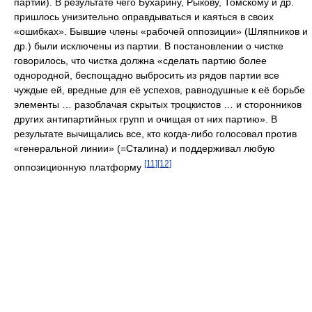
партии). В результате чего Бухарину, Рыкову, Томскому и др.
пришлось унизительно оправдываться и каяться в своих
«ошибках». Бывшие члены «рабочей оппозиции» (Шляпников и
др.) были исключены из партии. В постановлении о чистке
говорилось, что чистка должна «сделать партию более
однородной, беспощадно выбросить из рядов партии все
чуждые ей, вредные для её успехов, равнодушные к её борьбе
элементы … разоблачая скрытых троцкистов … и сторонников
других антипартийных групп и очищая от них партию». В
результате вычищались все, кто когда-либо голосовал против
«генеральной линии» (=Сталина) и поддерживал любую
[11]
[12]
оппозиционную платформу