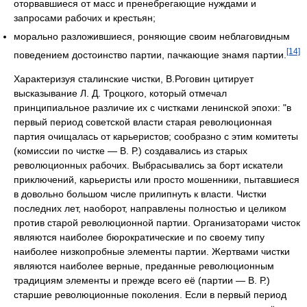
оторвавшиеся от масс и пренебрегающие нуждами и
запросами рабочих и крестьян;
морально разложившиеся, роняющие своим неблаговидным
[14]
поведением достоинство партии, пачкающие знамя партии.
Характеризуя сталинские чистки, В.Роговин цитирует
высказывание Л. Д. Троцкого, который отмечал
принципиальное различие их с чистками ленинской эпохи: "в
первый период советской власти старая революционная
партия очищалась от карьеристов; сообразно с этим комитеты
(комиссии по чистке — В. Р.) создавались из старых
революционных рабочих. Выбрасывались за борт искатели
приключений, карьеристы или просто мошенники, пытавшиеся
в довольно большом числе прилипнуть к власти. Чистки
последних лет, наоборот, направлены полностью и целиком
против старой революционной партии. Организаторами чисток
являются наиболее бюрократические и по своему типу
наиболее низкопробные элементы партии. Жертвами чистки
являются наиболее верные, преданные революционным
традициям элементы и прежде всего её (партии — В. Р.)
старшие революционные поколения. Если в первый период