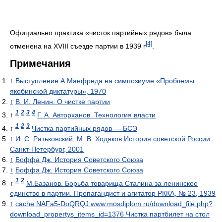
Официально практика «чисток партийных рядов» была
[4]
отменена на XVIII съезде партии в 1939 г
.
Примечания
↑
Выступление А.Манфреда на симпозиуме «Проблемы
якобинской диктатуры», 1970
↑
В. И. Ленин. О чистке партии
1
2
3
4
↑
Г. А. Авторханов. Технология власти
1
2
3
↑
Чистка партийных рядов — БСЭ
↑
И. С. Ратьковский, М. В. Ходяков История советской России
Санкт-Петербург, 2001
↑
Боффа Дж. История Советского Союза
↑
Боффа Дж. История Советского Союза
1
2
↑
М.Базанов. Борьба товарища Сталина за ленинское
единство в партии. Пропагандист и агитатор РККА, № 23, 1939
↑
cache:NAFa5-DoQRQJ:www.mosdiplom.ru/download_file.php?
download_propertys_items_id=1376 Чистка партбилет на стол