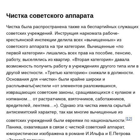
Чистка советского аппарата
Чистка была распространена также на беспартийных служащих
советских учреждений. Инструкция наркомата рабоче-
крестьянской инспекции делила всех «вычищенных» из
советского аппарата на три категории. Вычищенные «по
первой категории» лишались всех прав на пособие, пенсию,
работу, выселялись из квартир. «Вторая категория» давала
возможность получить работу в учреждениях другого типа или в
другой местности. «Третью категорию» снижали в должности.
Основания для «чистки» были крайне широки и
расплывчаты(чистили «от элементов разложившихся,
извращающих советские законы, сращивающихся с кулаком и
нэпманом… от растратчиков, взяточников, саботажников,
вредителей, лентяев…»). Однако эта чистка имела скрытый
антисемитский характер, так как многие вычищенные из
[12]
советских учреждений были евреями по национальности.
Паника, охватившая в связи с чисткой советский аппарат,
юмористически изображена в романе И.Ильфа и Е.Петрова
«Золотой теленок».