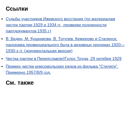
Ссылки
Судьбы участников Ижевского восстания (по материалам
чисток партии 1929 и 1934 гг., проверки подлинности
партдокументов 1935 г.)
В. Бедин, М. Кушникова, В. Тогулев. Кемерово и Сталинск:
панорама провинциального быта в архивных хрониках 1920—
1930-х гг. (документальная версия)
Чистка партии в Переяславле//Голос Труда, 29 октября 1929
Пример чистки комсомольских рядов из фильма "Стиляги".
Примерно 1957/8/9 год.
См. также