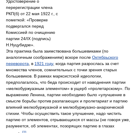
Удостоверение о
перерегистрации члена
РКП(б) от 22 мая 1922 г., с
пометкой: «Проверке
подвергался перед
Комиссией по очищению
партии 24/IX (подпись)
Н.Нуцубидзе».
Эта практика была заимствована большевиками (по
аналогичным соображениям) вскоре после
Октябрьского
переворота
, в
1921 году
, когда партия разрослась за счет
множества членов, сомнительных с точки зрения старых
большевиков. В рамках марксистской идеологии,
предполагалось, что беда происходит от наводнения партии
«мелкобуржуазным элементом» в ущерб «пролетарскому». По
выражению Ленина, партии необходимо было «улучшение в
смысле борьбы против разлагающих и пролетариат и партию
влияний мелкобуржуазной и мелкобуржуазно-анархической
стихии. Чтобы осуществить такое улучшение, надо чистить
партию от элементов, отрывающихся от массы (не говоря уже,
разумеется, об элементах, позорящих партию в глазах
[2]