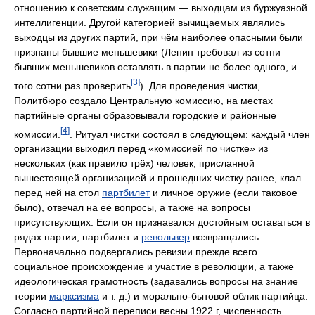
отношению к советским служащим — выходцам из буржуазной
интеллигенции. Другой категорией вычищаемых являлись
выходцы из других партий, при чём наиболее опасными были
признаны бывшие меньшевики (Ленин требовал из сотни
бывших меньшевиков оставлять в партии не более одного, и
[3]
того сотни раз проверить
). Для проведения чистки,
Политбюро создало Центральную комиссию, на местах
партийные органы образовывали городские и районные
[4]
комиссии.
. Ритуал чистки состоял в следующем: каждый член
организации выходил перед «комиссией по чистке» из
нескольких (как правило трёх) человек, присланной
вышестоящей организацией и прошедших чистку ранее, клал
перед ней на стол
партбилет
и личное оружие (если таковое
было), отвечал на её вопросы, а также на вопросы
присутствующих. Если он признавался достойным оставаться в
рядах партии, партбилет и
револьвер
возвращались.
Первоначально подвергались ревизии прежде всего
социальное происхождение и участие в революции, а также
идеологическая грамотность (задавались вопросы на знание
теории
марксизма
и т. д.) и морально-бытовой облик партийца.
Согласно партийной переписи весны 1922 г, численность