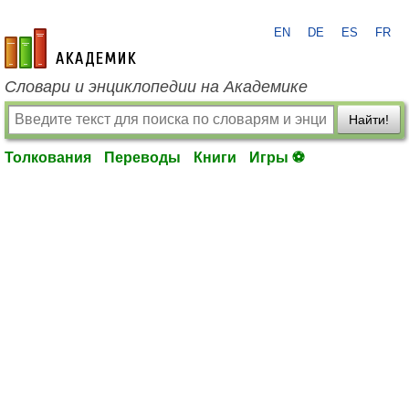
EN
DE
ES
FR
academic.ru
Словари и энциклопедии на Академике
Найти!
Толкования
Переводы
Книги
Игры ⚽