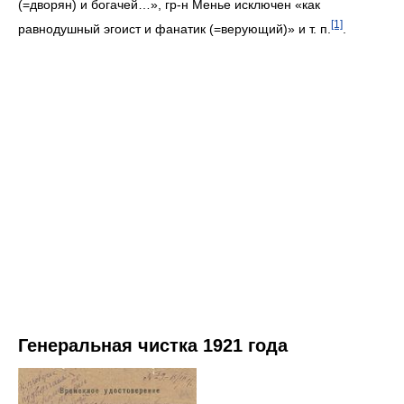
(=дворян) и богачей…», гр-н Менье исключен «как
[1]
равнодушный эгоист и фанатик (=верующий)» и т. п.
.
Генеральная чистка 1921 года