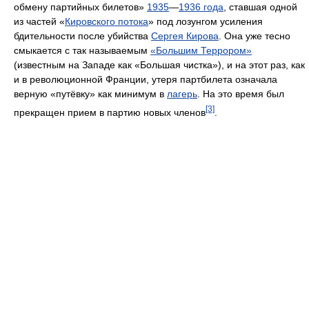
обмену партийных билетов»
1935
—
1936 года
, ставшая одной
из частей «
Кировского потока
» под лозунгом усиления
бдительности после убийства
Сергея Кирова
. Она уже тесно
смыкается с так называемым
«Большим Террором»
(известным на Западе как «Большая чистка»), и на этот раз, как
и в революционной Франции, утеря партбилета означала
верную «путёвку» как минимум в
лагерь
. На это время был
[3]
прекращен прием в партию новых членов
.