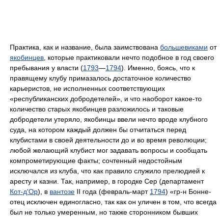
Практика, как и название, была заимствована
большевиками
от
якобинцев
, которые практиковали нечто подобное в год своего
пребывания у власти (
1793
—
1794
). Именно, боясь, что к
правящему клубу примазалось достаточное количество
карьеристов, не исполненных соответствующих
«республиканских добродетелей», и что наоборот какое-то
количество старых якобинцев разложилось и таковые
добродетели утеряло, якобинцы ввели нечто вроде клубного
суда, на котором каждый должен бы отчитаться перед
клубистами в своей деятельности до и во время революции;
любой желающий клубист мог задавать вопросы и сообщать
компрометирующие факты; сочтенный недостойным
исключался из клуба, что как правило служило прелюдией к
аресту и казни. Так, например, в городке Сер (департамент
Кот-д'Ор
), в
вантозе
II года (февраль-март
1794
) «гр-н Бонне-
отец исключен единогласно, так как он уличен в том, что всегда
был не только умеренным, но также сторонником бывших