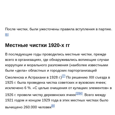
После чистки, были ужесточены правила вступления в партию.
[6]
Местные чистки 1920-х гг
В последующие годы проводились местные чистки, прежде
всего в организациях, где обнаруживались вопиющие случаи
коррупции и морального разложения (наиболее известными
были «дела» областных и городских парторганизаций
[7]
Смоленска и Астрахани в 1928 г.)
По решению XIII съезда в
1925 г. была проведена чистка советских и вузовских ячеек;
исключено 6 %. «С целью очищения от кулацких элементов» в
[3]
[4]
1926 г. провели чистку деревенских ячеек
. Всего между
1921 годом и концом 1929 года в этих местных чистках было
[8]
вычищено 260.000 человек