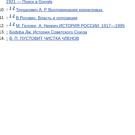
1921 — Поиск в Google
1
2
↑
Трушнович А. Р. Воспоминания корниловца.
1
2
↑
В.Роговин. Власть и оппозиция
1
2
↑
М. Геллер, А. Некрич ИСТОРИЯ РОССИИ: 1917—1995
↑
Боффа Дж. История Советского Союза
↑
В. П. ПУСТОВИТ ЧИСТКА ЧЛЕНОВ