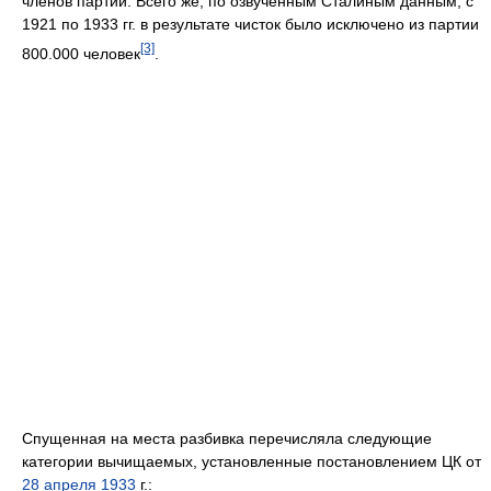
членов партии. Всего же, по озвученным Сталиным данным, с
1921 по 1933 гг. в результате чисток было исключено из партии
[3]
800.000 человек
.
Спущенная на места разбивка перечисляла следующие
категории вычищаемых, установленные постановлением ЦК от
28 апреля
1933
г.: