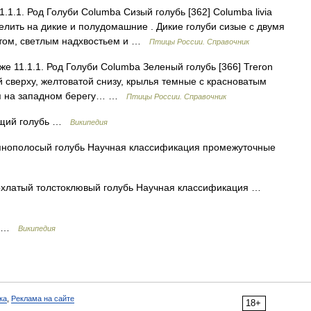
1.1.1. Род Голуби Columba Сизый голубь [362] Columba livia
елить на дикие и полудомашние . Дикие голуби сизые с двумя
стом, светлым надхвостьем и …
Птицы России. Справочник
акже 11.1.1. Род Голуби Columba Зеленый голубь [366] Treron
ной сверху, желтоватой снизу, крылья темные с красноватым
ся на западном берегу… …
Птицы России. Справочник
ющий голубь …
Википедия
нополосый голубь Научная классификация промежуточные
хлатый толстоклювый голубь Научная классификация …
бь …
Википедия
ка
,
Реклама на сайте
18+