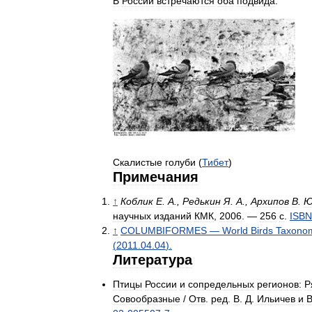
В
России
встречаются
оба
подвида
.
Скалистые
голуби
(
Тибет
)
Примечания
↑
Коблик
Е
.
А
.,
Редькин
Я
.
А
.,
Архипов
В
.
научных
изданий
КМК
,
2006
. —
256
с
.
ISBN
↑
COLUMBIFORMES
—
World
Birds
Taxono
(
2011
.
04
.
04
).
Литература
Птицы
России
и
сопредельных
регионов:
Р
Совообразные
/
Отв
.
ред
.
В
.
Д
.
Ильичев
и