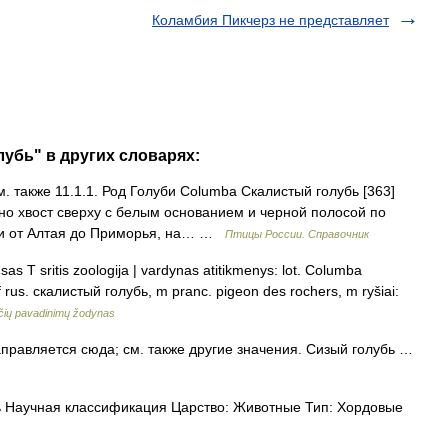
Коламбия Пикчерз не представляет
лубь" в других словарях:
. также 11.1.1. Род Голуби Columba Скалистый голубь [363]
, но хвост сверху с белым основанием и черной полосой по
ри от Алтая до Приморья, на… …
Птицы России. Справочник
sas T sritis zoologija | vardynas atitikmenys: lot. Columba
, f rus. скалистый голубь, m pranc. pigeon des rochers, m ryšiai:
ių pavadinimų žodynas
равляется сюда; см. также другие значения. Сизый голубь …
 Научная классификация Царство: Животные Тип: Хордовые