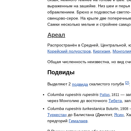
выраженным
на
зашейке
.
Низ
шеи
и
перья
обрамлением
.
Брюхо
и
подхвостье
светло
-
свинцово
-
серое
.
На
крыле
две
поперечны
Самки
несколько
мельче
и
стройнее
самцо
Ареал
Распространён
в
Средней
,
Центральной
,
ю
Корейский
полуостров
,
Киргизия
,
Монголи
Общая
численность
неизвестна
,
но
вид
сч
Подвиды
[
2
]
Выделяют
2
подвида
скалистого
голубя
:
Columba
rupestris
rupestris
—
за
Pallas
,
1811
через
Монголию
до
восточного
Тибета
,
зап
Columba
rupestris
turkestanica
Buturlin
,
1908
Туркестан
до
Балистана
(
Джилгит
,
Ясин
,
Ха
предгорий
Гималаев
.