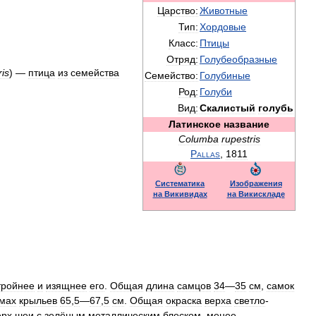
Царство:
Животные
Тип:
Хордовые
Класс:
Птицы
Отряд:
Голубеобразные
ris
) —
птица
из
семейства
Семейство:
Голубиные
Род:
Голуби
Вид:
Скалистый
голубь
Латинское
название
Columba
rupestris
Pallas
,
1811
Систематика
Изображения
на
Викивидах
на
Викискладе
тройнее
и
изящнее
его
.
Общая
длина
самцов
34
—
35
см
,
самок
мах
крыльев
65
,
5
—
67
,
5
см
.
Общая
окраска
верха
светло
-
ерх
шеи
с
зелёным
металлическим
блеском
,
менее