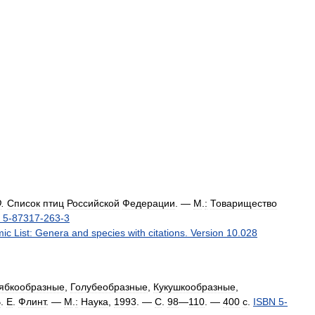
Ю
.
Список
птиц
Российской
Федерации
. —
М
.
:
Товарищество
5
-
87317
-
263
-
3
mic
List:
Genera
and
species
with
citations
.
Version
10
.
028
ябкообразные
,
Голубеобразные
,
Кукушкообразные
,
В
.
Е
.
Флинт
. —
М
.
:
Наука
,
1993
. —
С
.
98
—
110
. —
400
с
.
ISBN
5
-