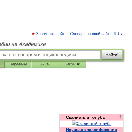
Запомнить сайт
Словарь на свой сайт
RU
едии на Академике
Найти!
Переводы
Книги
Игры ⚽
Скалистый
голубь
?
Научная
классификация