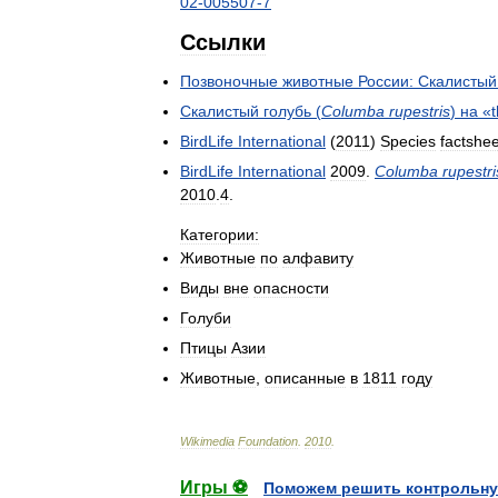
02
-
005507
-
7
Ссылки
Позвоночные
животные
России:
Скалистый
Скалистый
голубь
(
Columba
rupestris
)
на
«
BirdLife
International
(
2011
)
Species
factshee
BirdLife
International
2009
.
Columba
rupestri
2010
.
4
.
Категории:
Животные
по
алфавиту
Виды
вне
опасности
Голуби
Птицы
Азии
Животные
,
описанные
в
1811
году
Wikimedia
Foundation
.
2010
.
Игры ⚽
Поможем решить контрольну