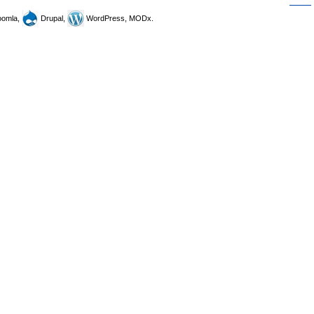
omla,
Drupal,
WordPress, MODx.