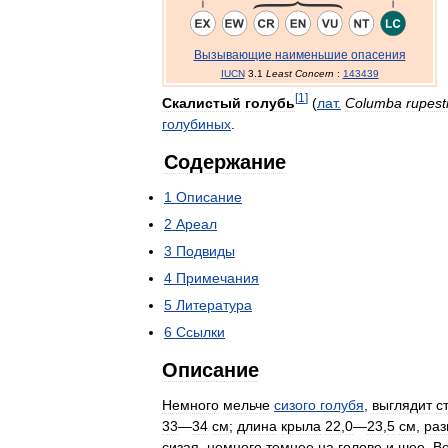
Вызывающие
наименьшие
опасения
IUCN
3
.
1
Least
Concern
:
143439
[
1
]
Скалистый
голубь
(
лат
.
Columba
rupest
голубиных
.
Содержание
1
Описание
2
Ареал
3
Подвиды
4
Примечания
5
Литература
6
Ссылки
Описание
Немного
мельче
сизого
голубя
,
выглядит
с
33
—
34
см
;
длина
крыла
22
,
0
—
23
,
5
см
,
раз
сизая
,
немного
темнее
на
голове
и
шее
.
В