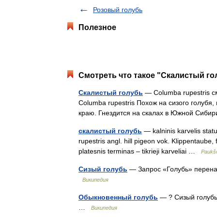
Розовый голубь
Полезное
Смотреть что такое "Скалистый го
Скалистый голубь
— Columba rupestris см
Columba rupestris Похож на сизого голубя
краю. Гнездится на скалах в Южной Сиби
скалистый голубь
— kalninis karvelis statu
rupestris angl. hill pigeon vok. Klippentaube
platesnis terminas – tikrieji karveliai …
Paukšč
Сизый голубь
— Запрос «Голубь» перенап
Википедия
Обыкновенный голубь
— ? Сизый голубь
…
Википедия