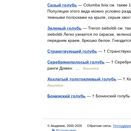
Сизый голубь
— Columba livia см. также 1
Популяции этого вида можно условно разд
темными полосками на крыле, серым хво
Зеленый голубь
— Treron sieboldii см. т
sieboldii Легко узнается по окраске, зеле
передним краем, брюшко белое. Гнездит
Странствующий голубь
— † Странству
Серебрянополосый голубь
— † Серебря
ранги Домен: …
Википедия
Хохлатый толстоклювый голубь
— † Хо
Википедия
Бонинский голубь
— † Бонинский голу
© Академик, 2000-2026
Обратная связь:
Техподдерж
👣 Путешествия