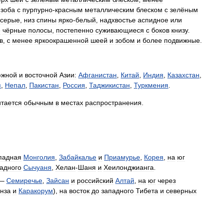
зоба
с
пурпурно
-
красным
металлическим
блеском
с
зелёным
серые
,
низ
спины
ярко
-
белый
,
надхвостье
аспидное
или
е
чёрные
полосы
,
постепенно
суживающиеся
с
боков
книзу
.
в
,
с
менее
яркоокрашенной
шеей
и
зобом
и
более
подвижные
.
жной
и
восточной
Азии:
Афганистан
,
Китай
,
Индия
,
Казахстан
,
я
,
Непал
,
Пакистан
,
Россия
,
Таджикистан
,
Туркмения
.
итается
обычным
в
местах
распространения
.
падная
Монголия
,
Забайкалье
и
Приамурье
,
Корея
,
на
юг
адного
Сычуаня
,
Хелан
-
Шаня
и
Хеилонджианга
.
—
Семиречье
,
Зайсан
и
российский
Алтай
,
на
юг
через
нза
и
Каракорум
),
на
восток
до
западного
Тибета
и
северных