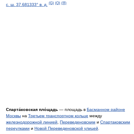
(G)
(O)
(Я)
с. ш.
37.681333° в. д.
Спарта́ковская пло́щадь
— площадь в
Басманном районе
Москвы
на
Третьем транспортном кольце
между
железнодорожной линией
,
Переведеновским
и
Спартаковским
переулками
и
Новой Переведеновской улицей
.