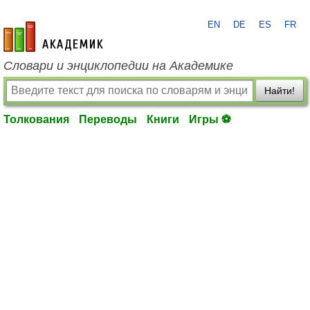
EN
DE
ES
FR
academic.ru
Словари и энциклопедии на Академике
Найти!
Толкования
Переводы
Книги
Игры ⚽