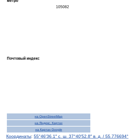
метро
105082
Почтовый индекс
на OpenStreetMap
на Яндекс. Картах
на Картах Google
Координаты
:
55°46′36.1″ с. ш.
37°40′52.8″ в. д.
/
55.776694°