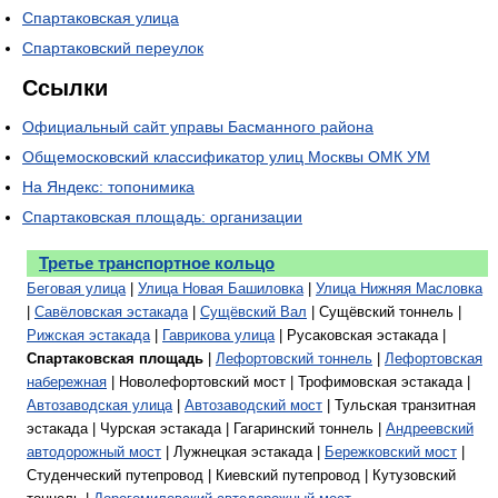
Спартаковская улица
Спартаковский переулок
Ссылки
Официальный сайт управы Басманного района
Общемосковский классификатор улиц Москвы ОМК УМ
На Яндекс: топонимика
Спартаковская площадь: организации
Третье транспортное кольцо
Беговая улица
|
Улица Новая Башиловка
|
Улица Нижняя Масловка
|
Савёловская эстакада
|
Сущёвский Вал
| Сущёвский тоннель |
Рижская эстакада
|
Гаврикова улица
| Русаковская эстакада |
Спартаковская площадь
|
Лефортовский тоннель
|
Лефортовская
набережная
| Новолефортовский мост | Трофимовская эстакада |
Автозаводская улица
|
Автозаводский мост
| Тульская транзитная
эстакада | Чурская эстакада | Гагаринский тоннель |
Андреевский
автодорожный мост
| Лужнецкая эстакада |
Бережковский мост
|
Студенческий путепровод | Киевский путепровод | Кутузовский