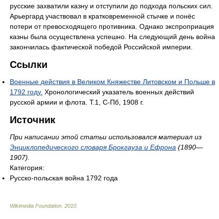
русские захватили казну и отступили до подхода польских сил.
Арьергард участвовал в кратковременной стычке и понёс
потери от превосходящего противника. Однако экспроприация
казны была осуществлена успешно. На следующий день война
закончилась фактической победой Российской империи.
Ссылки
Военные действия в Великом Княжестве Литовском и Польше в
1792 году.
Хронологический указатель военных действий
русской армии и флота. Т.1, С-Пб, 1908 г.
Источник
При написании этой статьи использовался материал из
Энциклопедического словаря Брокгауза и Ефрона
(1890—
1907).
Категория:
Русско-польская война 1792 года
Wikimedia Foundation
.
2010
.