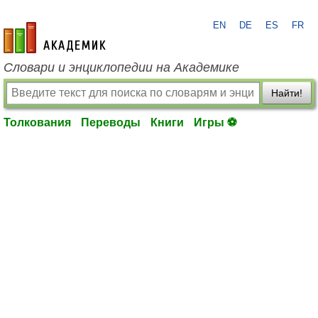
EN
DE
ES
FR
academic.ru
Словари и энциклопедии на Академике
Найти!
Толкования
Переводы
Книги
Игры ⚽