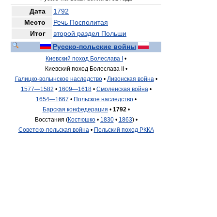
Дата
1792
Место
Речь Посполитая
Итог
второй раздел Польши
Русско-польские войны
Киевский поход Болеслава I
•
Киевский поход Болеслава II •
Галицко-волынское наследство
•
Ливонская война
•
1577—1582
•
1609—1618
•
Смоленская война
•
1654—1667
•
Польское наследство
•
Барская конфедерация
•
1792
•
Восстания (
Костюшко
•
1830
•
1863
) •
Советско-польская война
•
Польский поход РККА