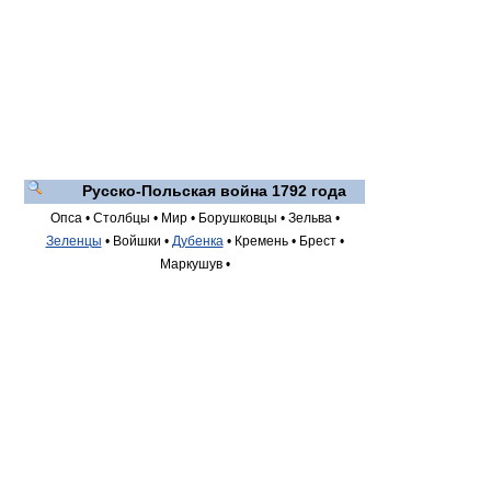
Русско-Польская война 1792 года
Опса •
Столбцы •
Мир •
Борушковцы •
Зельва •
Зеленцы
•
Войшки •
Дубенка
•
Кремень •
Брест •
Маркушув •