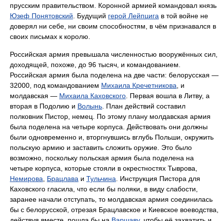
прусским правительством. Коронной армией командовал князь
Юзеф Понятовский
. Будущий
герой Лейпцига
в той войне не
доверял ни себе, ни своим способностям, в чём признавался в
своих письмах к королю.
Российская армия превышала численностью вооружённых сил,
доходящей, похоже, до 96 тысяч, и командованием.
Российская армия была поделена на две части: белорусская —
32000, под командованием
Михаила Кречетникова
, и
молдавская —
Михаила Каховского
. Первая вошла в Литву, а
вторая в Подолию и
Волынь
. План действий составил
полковник Пистор, немец. По этому плану молдавская армия
была поделена на четыре корпуса. Действовать они должны
были одновременно и, вторгнувшись вглубь Польши, окружить
польскую армию и заставить сложить оружие. Это было
возможно, поскольку польская армия была поделена на
четыре корпуса, которые стояли в окрестностях Тыврова,
Немирова
,
Брацлава
и
Тульчина
. Инструкция Пистора для
Каховского гласила, что если бы поляки, в виду слабости,
заранее начали отступать, то молдавская армия соединилась
бы с белорусской, отрезая Брацлавское и Киевское воеводства,
действуя вместе, пошла бы на
Варшаву
, чтобы её захватить и