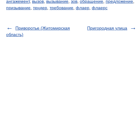
ангажемент
,
вызов
,
вызывание
,
зов
,
обращение
,
предложение
,
призывание
,
тендер
,
требование
,
флаер
,
флаерс
Приворотье (Житомирская
Пригородная улица
область)