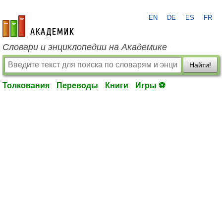
EN
DE
ES
FR
academic.ru
Словари и энциклопедии на Академике
Найти!
Толкования
Переводы
Книги
Игры ⚽