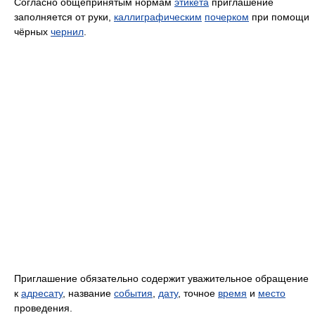
Согласно общепринятым нормам
этикета
приглашение
заполняется от руки,
каллиграфическим
почерком
при помощи
чёрных
чернил
.
Приглашение обязательно содержит уважительное обращение
к
адресату
, название
события
,
дату
, точное
время
и
место
проведения.