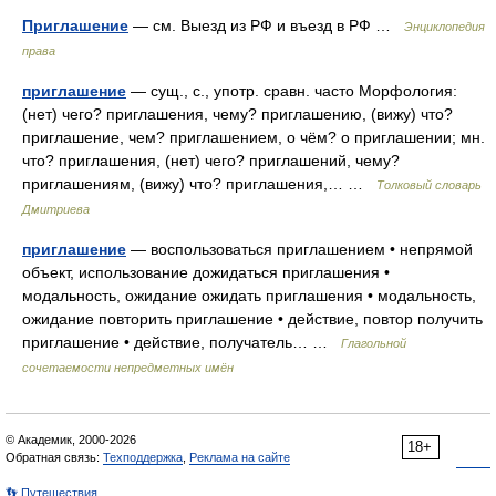
Приглашение
— см. Выезд из РФ и въезд в РФ …
Энциклопедия
права
приглашение
— сущ., с., употр. сравн. часто Морфология:
(нет) чего? приглашения, чему? приглашению, (вижу) что?
приглашение, чем? приглашением, о чём? о приглашении; мн.
что? приглашения, (нет) чего? приглашений, чему?
приглашениям, (вижу) что? приглашения,… …
Толковый словарь
Дмитриева
приглашение
— воспользоваться приглашением • непрямой
объект, использование дожидаться приглашения •
модальность, ожидание ожидать приглашения • модальность,
ожидание повторить приглашение • действие, повтор получить
приглашение • действие, получатель… …
Глагольной
сочетаемости непредметных имён
© Академик, 2000-2026
18+
Обратная связь:
Техподдержка
,
Реклама на сайте
👣 Путешествия