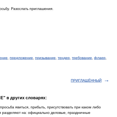
осьбу
.
Разослать
приглашения
.
ение
,
предложение
,
призывание
,
тендер
,
требование
,
флаер
,
ПРИГЛАШЁННЫЙ
" в других словарях:
росьба явиться, прибыть, присутствовать при каком либо
 разделяют на: официально деловые, праздничные