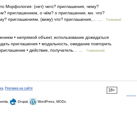
асто Морфология: (нет) чего? приглашения, чему?
ем? приглашением, о чём? о приглашении; мн. что?
чему? приглашениям, (вижу) что? приглашения,… …
Толковый
ением • непрямой объект, использование дожидаться
дать приглашения • модальность, ожидание повторить
ь приглашение • действие, получатель… …
Глагольной
ка
,
Реклама на сайте
18+
omla,
Drupal,
WordPress, MODx.