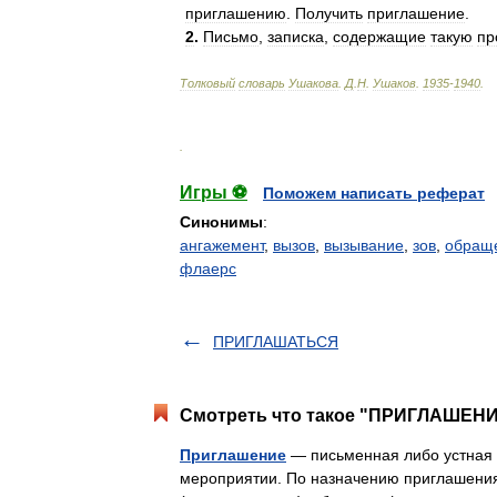
приглашению
.
Получить
приглашение
.
2
.
Письмо
,
записка
,
содержащие
такую
пр
Толковый
словарь
Ушакова
.
Д
.
Н
.
Ушаков
.
1935
-
1940
.
.
Игры ⚽
Поможем написать реферат
Синонимы
:
ангажемент
,
вызов
,
вызывание
,
зов
,
обращ
флаерс
ПРИГЛАШАТЬСЯ
Смотреть что такое "ПРИГЛАШЕНИЕ
Приглашение
— письменная либо устная п
мероприятии. По назначению приглашения