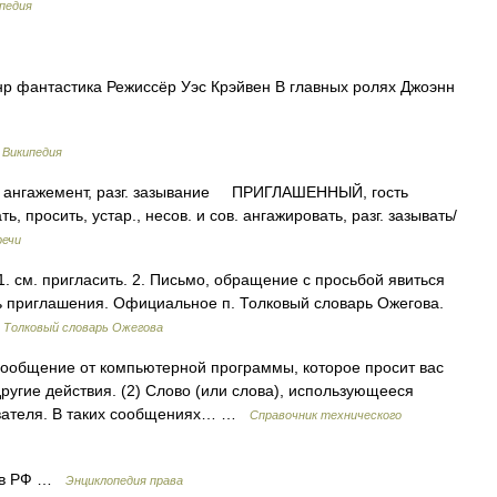
педия
анр фантастика Режиссёр Уэс Крэйвен В главных ролях Джоэнн
…
Википедия
нгажемент, разг. зазывание ПРИГЛАШЕННЫЙ, гость
осить, устар., несов. и сов. ангажировать, разг. зазывать/
речи
 см. пригласить. 2. Письмо, обращение с просьбой явиться
ать приглашения. Официальное п. Толковый словарь Ожегова.
…
Толковый словарь Ожегова
Сообщение от компьютерной программы, которое просит вас
ругие действия. (2) Слово (или слова), использующееся
зователя. В таких сообщениях… …
Справочник технического
д в РФ …
Энциклопедия права