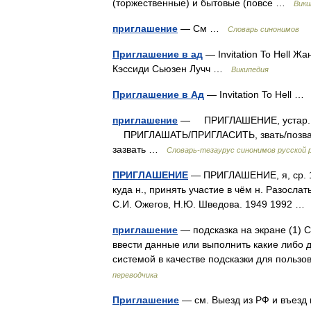
(торжественные) и бытовые (повсе …
Вики
приглашение
— См …
Словарь синонимов
Приглашение в ад
— Invitation To Hell Ж
Кэссиди Сьюзен Лучч …
Википедия
Приглашение в Ад
— Invitation To Hell 
приглашение
— ПРИГЛАШЕНИЕ, устар. а
ПРИГЛАШАТЬ/ПРИГЛАСИТЬ, звать/позвать, пр
зазвать …
Словарь-тезаурус синонимов русской 
ПРИГЛАШЕНИЕ
— ПРИГЛАШЕНИЕ, я, ср. 1.
куда н., принять участие в чём н. Разосл
С.И. Ожегов, Н.Ю. Шведова. 1949 1992 
приглашение
— подсказка на экране (1) 
ввести данные или выполнить какие либо д
системой в качестве подсказки для поль
переводчика
Приглашение
— см. Выезд из РФ и въез