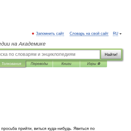
Запомнить сайт
Словарь на свой сайт
RU
едии на Академике
Найти!
Толкования
Переводы
Книги
Игры ⚽
;
просьба
прийти
,
виться
куда
-
нибудь
.
Явиться
по