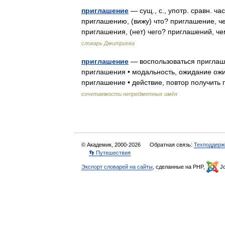
приглашение
— сущ., с., употр. сравн. ч
приглашению, (вижу) что? приглашение, ч
приглашения, (нет) чего? приглашений, 
словарь Дмитриева
приглашение
— воспользоваться приглаш
приглашения • модальность, ожидание ожи
приглашение • действие, повтор получит
сочетаемости непредметных имён
© Академик, 2000-2026
Обратная связь:
Техподдерж
👣 Путешествия
Экспорт словарей на сайты
, сделанные на PHP,
Jo