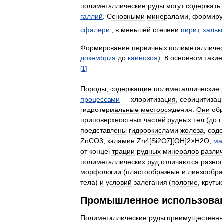
полиметаллические
руды
могут
содержать
галлий
.
Основными
минералами
,
формир
сфалерит
,
в
меньшей
степени
пирит
,
хальк
Формирование
первичных
полиметалличе
докембрия
до
кайнозоя
).
В
основном
такие
[
1
]
Породы
,
содержащие
полиметаллические
процессами
—
хлоритизация
,
серицитизац
гидротермальные
месторождения
.
Они
об
приповерхностных
частей
рудных
тел
(
до
представлены
гидроокислами
железа
,
сод
ZnCO3
,
каламин
Zn4
[
Si2O7
][
OH
]
2
×
H2O
,
ма
от
концентрации
рудных
минералов
разли
полиметаллических
руд
отличаются
разно
морфологии
(
пластообразные
и
линзообр
тела
)
и
условий
залегания
(
пологие
,
круты
Промышленное
использова
Полиметаллические
руды
преимуществен