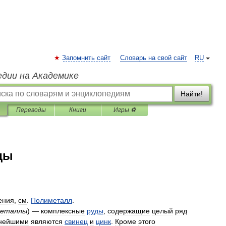
Запомнить сайт
Словарь на свой сайт
RU
едии на Академике
Найти!
Переводы
Книги
Игры ⚽
ды
ения
,
см
.
Полиметалл
.
еталлы
) —
комплексные
руды
,
содержащие
целый
ряд
нейшими
являются
свинец
и
цинк
.
Кроме
этого