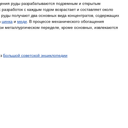
дения
руды
разрабатываются
подземным
и
открытым
х
разработок
с
каждым
годом
возрастает
и
составляет
около
руды
получают
два
основных
вида
концентратов
,
содержащих
%
цинка
и
меди
.
В
процессе
механического
обогащения
ри
металлургическом
переделе
,
кроме
основных
,
извлекаются
з
Большой
советской
энциклопедии