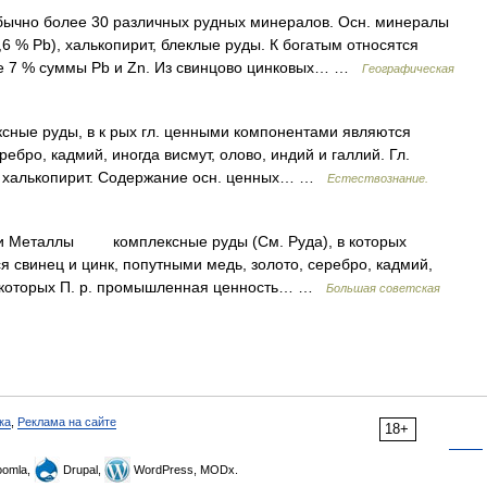
ычно более 30 различных рудных минералов. Осн. минералы
,6 % Pb), халькопирит, блеклые руды. К богатым относятся
ее 7 % суммы Pb и Zn. Из свинцово цинковых… …
Географическая
сные руды, в к рых гл. ценными компонентами являются
ребро, кадмий, иногда висмут, олово, индий и галлий. Гл.
ит, халькопирит. Содержание осн. ценных… …
Естествознание.
. и Металлы комплексные руды (См. Руда), в которых
свинец и цинк, попутными медь, золото, серебро, кадмий,
 некоторых П. р. промышленная ценность… …
Большая советская
ка
,
Реклама на сайте
18+
omla,
Drupal,
WordPress, MODx.