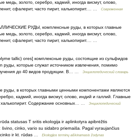
е медь, золото, серебро, кадмий, иногда висмут, олово,
аленит, сфалерит, часто пирит, халькопирит.… …
Современная
ИЧЕСКИЕ РУДЫ, комплексные руды, в которых главные
е медь, золото, серебро, кадмий, иногда висмут, олово,
ленит, сфалерит, часто пирит, халькопирит.… …
lyme tallic) ores] комплексные руды, состоящие из сульфидов
Zn pуды, которые служат источником извлечения, помимо
олучения до 40 видов продукции. В… …
Энциклопедический словарь
 руды, в которых главными ценными компонентами являются
ребро, кадмий, иногда висмут, олово, индий и галлий. Главные
ит, халькопирит. Содержание основных… …
Энциклопедический
ūda statusas T sritis ekologija ir aplinkotyra apibrėžtis
 švino, cinko, vario su sidabro priemaiša. Pagal vyraujančius
r cinko ir kt. rūdas …
Ekologijos terminų aiškinamasis žodynas