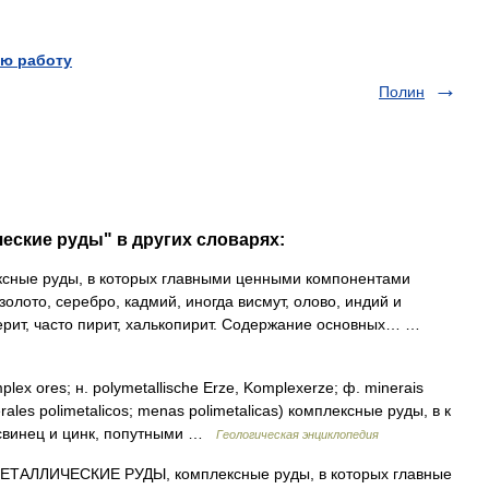
ю работу
Полин
еские руды" в других словарях:
сные руды, в которых главными ценными компонентами
олото, серебро, кадмий, иногда висмут, олово, индий и
ерит, часто пирит, халькопирит. Содержание основных… …
ores; н. polymetallische Erze, Komplexerze; ф. minerais
erales polimetalicos; menas polimetalicas) комплексные руды, в к
 свинец и цинк, попутными …
Геологическая энциклопедия
АЛЛИЧЕСКИЕ РУДЫ, комплексные руды, в которых главные