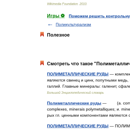
Wikimedia
Foundation
.
2010
.
Игры ⚽
Поможем решить контрольну
Поликультурализм
Полезное
Смотреть что такое "Полиметаллич
ПОЛИМЕТАЛЛИЧЕСКИЕ РУДЫ
— комплек
являются свинец и цинк, попутными медь, з
галлий. Главные минералы: галенит, сфал
Большой Энциклопедический словарь
Полиметаллические руды
— (a. complex 
complexes, minerais polymetalliques; и. min
рых гл. ценными компонентами являются
ПОЛИМЕТАЛЛИЧЕСКИЕ РУДЫ
— ПОЛИМЕТ