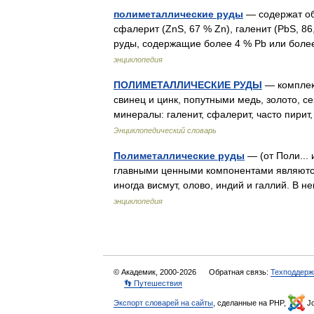
полиметаллические руды
— содержат об
сфалерит (ZnS, 67 % Zn), галенит (PbS, 86
руды, содержащие более 4 % Pb или бол
энциклопедия
ПОЛИМЕТАЛЛИЧЕСКИЕ РУДЫ
— комплек
свинец и цинк, попутными медь, золото, се
минералы: галенит, сфалерит, часто пир
Энциклопедический словарь
Полиметаллические руды
— (от Поли..
главными ценными компонентами являются 
иногда висмут, олово, индий и галлий. В
энциклопедия
© Академик, 2000-2026
Обратная связь:
Техподдерж
👣 Путешествия
Экспорт словарей на сайты
, сделанные на PHP,
Jo