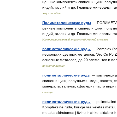
ценные компоненты свинец и цинк, попутны
индий, галлий и др. Главные минералы: г
энциклопедия
Полиметаллические руды
— ПОЛИМЕТАЛЛ
ценные компоненты свинец и цинк, попутны
индий, галлий и др. Главные минералы: га
Иллюстрированный энциклопедический словарь
полиметаллические руды
— [complex (po
нескольких цветных металлов. Это Cu Pb 
основных металлов, до 20 элементов и п
по металлургии
полиметаллические руды
— комплексные
свинец и цинк, попутными медь, золото, се
минералы: галенит, сфалерит, часто пир
словарь
полиметаллические руды
— polimetalinė r
Kompleksinė rūda, kurioje yra keletas metalų:
metalus skirstomos į švino ir cinko, sidabro i