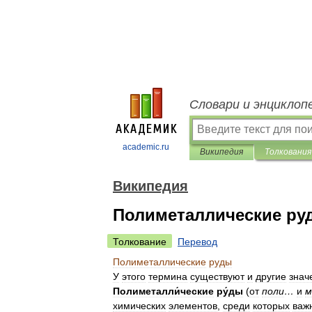
Словари и энциклоп
academic.ru
Википедия
Толкования
Википедия
Полиметаллические ру
Толкование
Перевод
Полиметаллические
руды
У
этого
термина
существуют
и
другие
знач
Полиметалли́ческие
ру́ды
(
от
поли
…
и
м
химических
элементов
,
среди
которых
важ