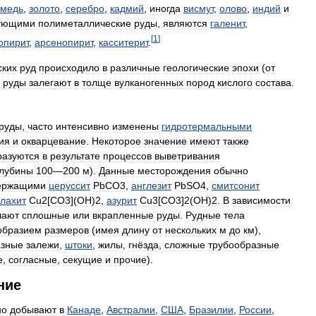
медь
,
золото
,
серебро
,
кадмий
,
иногда
висмут
,
олово
,
индий
и
ующими
полиметаллические
руды
,
являются
галенит
,
[
1
]
опирит
,
арсенопирит
,
касситерит
.
ских
руд
происходило
в
различные
геологические
эпохи
(
от
руды
залегают
в
толще
вулканогенных
пород
кислого
состава
.
руды
,
часто
интенсивно
изменены
гидротермальными
ия
и
окварцевание
.
Некоторое
значение
имеют
также
разуются
в
результате
процессов
выветривания
глубины
100
—
200
м
).
Данные
месторождения
обычно
ержащими
церуссит
PbCO3
,
англезит
PbSO4
,
смитсонит
лахит
Cu2
[
CO3
](
OH
)
2
,
азурит
Cu3
[
CO3
]
2
(
OH
)
2
.
В
зависимости
чают
сплошные
или
вкрапленные
руды
.
Рудные
тела
образием
размеров
(
имея
длину
от
нескольких
м
до
км
),
азные
залежи
,
штоки
,
жилы
,
гнёзда
,
сложные
трубообразные
е
,
согласные
,
секущие
и
прочие
).
ние
но
добывают
в
Канаде
,
Австралии
,
США
,
Бразилии
,
России
,