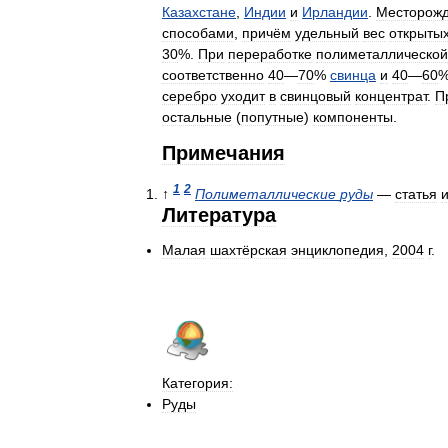
Казахстане
,
Индии
и
Ирландии
.
Месторож
способами
,
причём
удельный
вес
открыты
30
%.
При
переработке
полиметаллической
соответственно
40
—
70
%
свинца
и
40
—
60
серебро
уходит
в
свинцовый
концентрат
.
П
остальные
(
попутные
)
компоненты
.
Примечания
1
2
↑
Полиметаллические
руды
—
статья
и
Литература
Малая
шахтёрская
энциклопедия
,
2004
г
.
Категория:
Руды