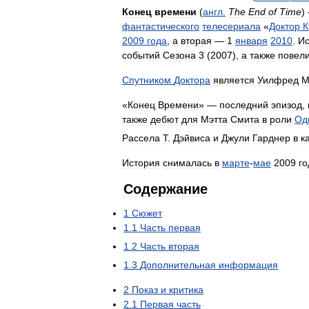
Конец
времени
(
англ
.
The
End
of
Time
)
фантастического
телесериала
«
Доктор
К
2009
года
,
а
вторая
—
1
января
2010
.
Ис
событий
Сезона
3
(
2007
),
а
также
повел
Спутником
Доктора
является
Уилфред
М
«
Конец
Времени
» —
последний
эпизод
,
также
дебют
для
Мэтта
Смита
в
роли
Од
Рассела
Т
.
Дэйвиса
и
Джули
Гарднер
в
к
История
снималась
в
марте
-
мае
2009
го
Содержание
1
Сюжет
1
.
1
Часть
первая
1
.
2
Часть
вторая
1
.
3
Дополнительная
информация
2
Показ
и
критика
2
.
1
Первая
часть