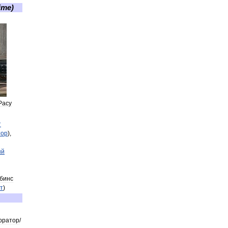
ime
)
Расу
т
тор
),
ый
бинс
т
)
рратор
/