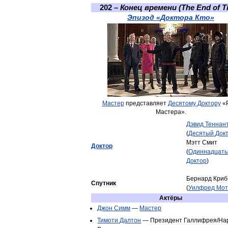
202
–
Конец
времени
(
The
End
of
T
Эпизод
«
Доктора
Кто
»
Мастер
представляет
Десятому
Доктору
«
Мастера
».
Дэвид
Теннан
(
Десятый
Док
Мэтт
Смит
Доктор
(
Одиннадцат
Доктор
)
Бернард
Криб
Спутник
(
Уилфред
Мот
Актёры
Джон
Симм
—
Мастер
Тимоти
Далтон
—
Президент
Галлифрея
/
На