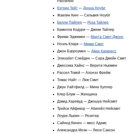
Рассилон
Кэтрин
Тейт
—
Донна
Ноубл
Жаклин
Кинг
—
Сильвия
Ноубл
Билли
Пайпер
—
Роза
Тайлер
Камилла
Кодури
—
Джеки
Тайлер
Фрима
Эджимен
—
Марта
Смит
-
Джонс
Ноэль
Кларк
—
Микки
Смит
Джон
Бэрроумен
—
Джек
Харкнесс
Элизабет
Слейден
—
Сара
Джейн
Смит
Джессика
Хайнс
—
Верити
Ньюмен
Рассел
Товей
—
Алонзо
Фрейм
Томас
Найт
—
Люк
Смит
Джун
Уайтфилд
—
Мини
Хуппер
Клер
Блум
—
Женщина
Дэвид
Харевуд
—
Джошуа
Нейсмит
Трейси
Айфикор
—
Абигейл
Нейсмит
Лоури
Льюин
—
Розитер
Сайнед
Кинен
—
мисс
Адамс
Александра
Моэн
—
Люси
Саксон