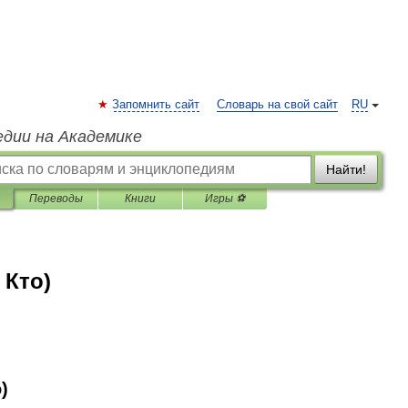
Запомнить сайт
Словарь на свой сайт
RU
едии на Академике
Найти!
Переводы
Книги
Игры ⚽
 Кто)
о
)