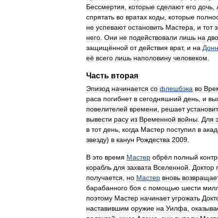
Бессмертия
,
которые
сделают
его
дочь
,
спрятать
во
вратах
коды
,
которые
полно
не
успевают
остановить
Мастера
,
и
тот
него
.
Они
не
подействовали
лишь
на
дво
защищённой
от
действия
врат
,
и
на
Донн
её
всего
лишь
наполовину
человеком
.
Часть
вторая
Эпизод
начинается
со
флешбэка
во
Вре
раса
погибнет
в
сегодняшний
день
,
и
вы
повелителей
времени
,
решает
установи
вывести
расу
из
Временной
войны
.
Для
в
тот
день
,
когда
Мастер
поступил
в
ака
звезду
)
в
канун
Рождества
2009
.
В
это
время
Мастер
обрёл
полный
контр
корабль
для
захвата
Вселенной
.
Доктор
получается
,
но
Мастер
вновь
возвращае
барабанного
боя
с
помощью
шести
мил
поэтому
Мастер
начинает
угрожать
Докт
наставившим
оружие
на
Уилфа
,
оказыва