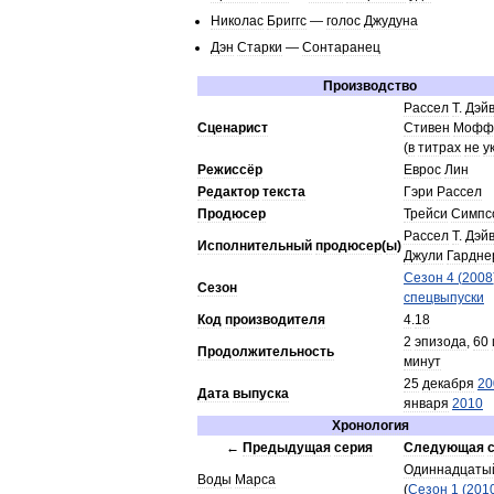
Николас
Бриггс
—
голос
Джудуна
Дэн
Старки
—
Сонтаранец
Производство
Рассел
Т
.
Дэй
Сценарист
Стивен
Мофф
(
в
титрах
не
у
Режиссёр
Еврос
Лин
Редактор
текста
Гэри
Рассел
Продюсер
Трейси
Симпс
Рассел
Т
.
Дэй
Исполнительный
продюсер
(
ы
)
Джули
Гардне
Сезон
4
(
2008
Сезон
спецвыпуски
Код
производителя
4
.
18
2
эпизода
,
60
Продолжительность
минут
25
декабря
20
Дата
выпуска
января
2010
Хронология
←
Предыдущая
серия
Следующая
Одиннадцаты
Воды
Марса
(
Сезон
1
(
201