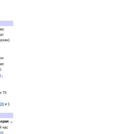
вис
ат
казан
)
он
вис
р
) -
и
75
09
и
1
серия
→
й
час
0
)
)