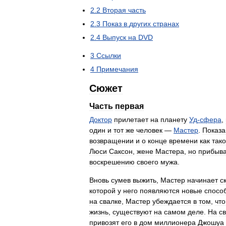
2
.
2
Вторая
часть
2
.
3
Показ
в
других
странах
2
.
4
Выпуск
на
DVD
3
Ссылки
4
Примечания
Сюжет
Часть
первая
Доктор
прилетает
на
планету
Уд
-
сфера
,
один
и
тот
же
человек
—
Мастер
.
Показа
возвращении
и
о
конце
времени
как
так
Люси
Саксон
,
жене
Мастера
,
но
прибыв
воскрешению
своего
мужа
.
Вновь
сумев
выжить
,
Мастер
начинает
с
которой
у
него
появляются
новые
спосо
на
свалке
,
Мастер
убеждается
в
том
,
что
жизнь
,
существуют
на
самом
деле
.
На
с
привозят
его
в
дом
миллионера
Джошуа