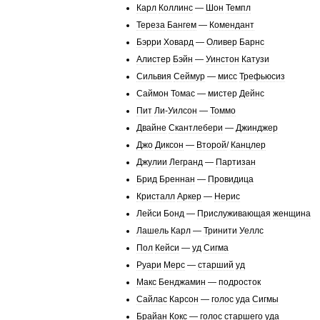
Карл
Коллинс
—
Шон
Темпл
Тереза
Бангем
—
Комендант
Бэрри
Ховард
—
Оливер
Барнс
Алистер
Бэйн
—
Уинстон
Катузи
Сильвия
Сеймур
—
мисс
Трефьюсиз
Саймон
Томас
—
мистер
Дейнс
Пит
Ли
-
Уилсон
—
Томмо
Двайне
Скантлебери
—
Джинджер
Джо
Диксон
—
Второй
/
Канцлер
Джулии
Легранд
—
Партизан
Брид
Бреннан
—
Провидица
Кристалл
Аркер
—
Нерис
Лейси
Бонд
—
Прислуживающая
женщина
Лашель
Карл
—
Тринити
Уеллс
Пол
Кейси
—
уд
Сигма
Руари
Мерс
—
старший
уд
Макс
Бенджамин
—
подросток
Сайлас
Карсон
—
голос
уда
Сигмы
Брайан
Кокс
—
голос
старшего
уда