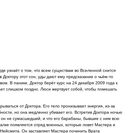
где
узнаёт
о
том
,
что
всем
существам
во
Вселенной
снится
в
Доктору
этот
сон
,
уды
дают
ему
предсказание
о
чьём
-
то
овом
.
В
панике
,
Доктор
берёт
курс
на
24
декабря
2009
года
к
ает
слишком
поздно
.
Люси
жертвует
собой
,
чтобы
помешать
крываться
от
Доктора
.
Его
тело
пронизывает
энергия
,
из
-
за
бности
,
но
она
медленно
убивает
его
.
Встретив
Доктора
ночью
он
не
сумасшедший
,
и
что
его
барабаны
,
бывшие
с
ним
всю
валке
появляется
отряд
военных
,
которые
ловят
Мастера
и
Нейсмита
.
Он
заставляет
Мастера
починить
Врата