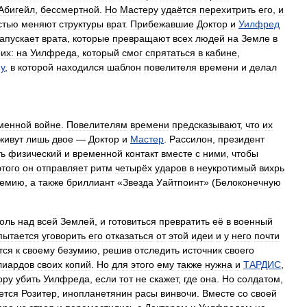
Абигейл
,
бессмертной
.
Но
Мастеру
удаётся
перехитрить
его
,
и
стью
меняют
структуры
врат
.
Прибежавшие
Доктор
и
Уилфред
запускает
врата
,
которые
превращают
всех
людей
на
Земле
в
их:
на
Уилфреда
,
который
смог
спрятаться
в
кабине
,
у
,
в
которой
находился
шаблон
повелителя
времени
и
делал
менной
войне
.
Повелителям
времени
предсказывают
,
что
их
живут
лишь
двое
—
Доктор
и
Мастер
.
Рассилон
,
президент
ть
физический
и
временной
контакт
вместе
с
ними
,
чтобы
этого
он
отправляет
ритм
четырёх
ударов
в
неукротимый
вихрь
демию
,
а
также
бриллиант
«
Звезда
Уайтпоинт
» (
Белоконечную
оль
над
всей
Землей
,
и
готовиться
превратить
её
в
военный
пытается
уговорить
его
отказаться
от
этой
идеи
и
у
него
почти
тся
к
своему
безумию
,
решив
отследить
источник
своего
лиардов
своих
копий
.
Но
для
этого
ему
также
нужна
и
ТАРДИС
,
ору
убить
Уилфреда
,
если
тот
не
скажет
,
где
она
.
Но
солдатом
,
ется
Розитер
,
инопланетянин
расы
винвочи
.
Вместе
со
своей