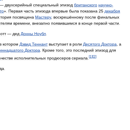
 —
двухсерийный
специальный
эпизод
британского
научно
-
то
».
Первая
часть
эпизода
впервые
была
показана
25
декабря
тория
посвящена
Мастеру
,
воскрешённому
после
финальных
ителям
времени
,
внезапно
появившимся
в
конце
первой
части
.
отт
—
дед
Донны
Ноубл
.
в
котором
Дэвид
Теннант
выступает
в
роли
Десятого
Доктора
,
а
иннадцатого
Доктора
.
Кроме
того
,
это
последний
эпизод
для
[
1
]
[
2
]
ачестве
исполнительных
продюсеров
сериала
.
да
.