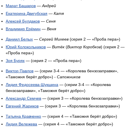
Марат Башаров
—
Андрей
Екатерина Двигубская
—
Катя
Алексей Булдаков
—
Сеня
Владимир Ерёмин
—
Веня
Даниил Белых
—
Сергей Михеев
(серия 2 — «Проба пера»)
Юрий Колокольников
—
Витёк
(
Виктор Коробков
) (серия 2 —
«Проба пера»)
Зоя Буряк
— (серия 2 — «Проба пера»)
Виктор Павлов
— (cерии 3-4 — «Королева бензозаправки»,
«Таможня берёт добро») -
Сапожников
Лидия Федосеева-Шукшина
— (cерии 3-4 — «Королева
бензозаправки», «Таможня берёт добро»)
Александр Семчев
— (серия 3 — «Королева бензозаправки»)
Евгений Жариков
— (серия 3 — «Королева бензозаправки»)
Татьяна Кравченко
— (cерия 4 — «Таможня берёт добро»)
Лидия Вележева
— (cерия 4 — «Таможня берёт добро»)