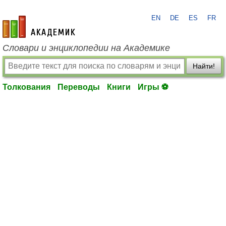
EN
DE
ES
FR
academic.ru
Словари и энциклопедии на Академике
Найти!
Толкования
Переводы
Книги
Игры ⚽