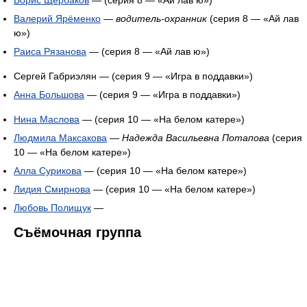
Борис Щербаков
— (серия 8 — «Ай лав ю»)
Валерий Ярёменко
—
водитель-охранник
(серия 8 — «Ай лав
ю»)
Раиса Рязанова
— (серия 8 — «Ай лав ю»)
Сергей Габриэлян — (серия 9 — «Игра в поддавки»)
Анна Большова
— (серия 9 — «Игра в поддавки»)
Нина Маслова
— (серия 10 — «На белом катере»)
Людмила Максакова
—
Надежда Васильевна Потапова
(серия
10 — «На белом катере»)
Алла Сурикова
— (серия 10 — «На белом катере»)
Лидия Смирнова
— (серия 10 — «На белом катере»)
Любовь Полищук
—
Съёмочная группа