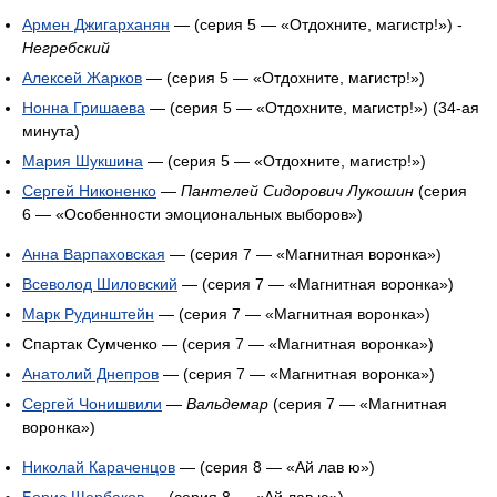
Армен Джигарханян
— (серия 5 — «Отдохните, магистр!») -
Негребский
Алексей Жарков
— (серия 5 — «Отдохните, магистр!»)
Нонна Гришаева
— (серия 5 — «Отдохните, магистр!») (34-ая
минута)
Мария Шукшина
— (серия 5 — «Отдохните, магистр!»)
Сергей Никоненко
—
Пантелей Сидорович Лукошин
(серия
6 — «Особенности эмоциональных выборов»)
Анна Варпаховская
— (серия 7 — «Магнитная воронка»)
Всеволод Шиловский
— (серия 7 — «Магнитная воронка»)
Марк Рудинштейн
— (серия 7 — «Магнитная воронка»)
Спартак Сумченко — (серия 7 — «Магнитная воронка»)
Анатолий Днепров
— (серия 7 — «Магнитная воронка»)
Сергей Чонишвили
—
Вальдемар
(серия 7 — «Магнитная
воронка»)
Николай Караченцов
— (серия 8 — «Ай лав ю»)