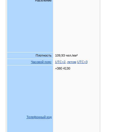
Население
Плотность
109,93 чел./км²
Часовой пояс
UTC+2
,
летом
UTC+3
+380 4130
Телефонный код