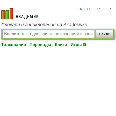
EN
DE
ES
FR
academic.ru
Словари и энциклопедии на Академике
Найти!
Толкования
Переводы
Книги
Игры ⚽