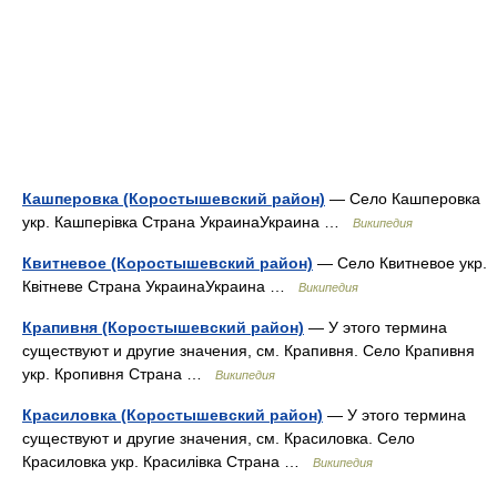
Кашперовка (Коростышевский район)
— Село Кашперовка
укр. Кашперівка Страна УкраинаУкраина …
Википедия
Квитневое (Коростышевский район)
— Село Квитневое укр.
Квітневе Страна УкраинаУкраина …
Википедия
Крапивня (Коростышевский район)
— У этого термина
существуют и другие значения, см. Крапивня. Село Крапивня
укр. Кропивня Страна …
Википедия
Красиловка (Коростышевский район)
— У этого термина
существуют и другие значения, см. Красиловка. Село
Красиловка укр. Красилівка Страна …
Википедия