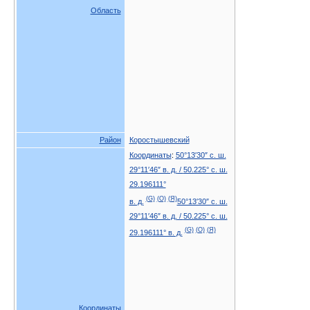
Область
Район
Коростышевский
Координаты
:
50°13′30″ с. ш.
29°11′46″ в. д.
/
50.225° с. ш.
29.196111°
(G)
(O)
(Я)
в. д.
50°13′30″ с. ш.
29°11′46″ в. д.
/
50.225° с. ш.
(G)
(O)
(Я)
29.196111° в. д.
Координаты