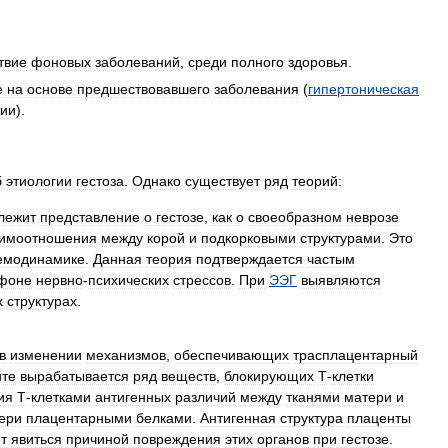
твие
фоновых
заболеваний
,
среди
полного
здоровья
.
е
на
основе
предшествовавшего
заболевания
(
гипертоническая
тии
).
б
этиологии
гестоза
.
Однако
существует
ряд
теорий:
лежит
представление
о
гестозе
,
как
о
своеобразном
неврозе
аимоотношения
между
корой
и
подкорковыми
структурами
.
Это
емодинамике
.
Данная
теория
подтверждается
частым
фоне
нервно
-
психических
стрессов
.
При
ЭЭГ
выявляются
х
структурах
.
в
изменении
механизмов
,
обеспечивающих
трасплацентарный
нте
вырабатывается
ряд
веществ
,
блокирующих
Т
-
клетки
ия
Т
-
клетками
антигенных
различий
между
тканями
матери
и
ери
плацентарными
белками
.
Антигенная
структура
плаценты
т
явиться
причиной
повреждения
этих
органов
при
гестозе
.