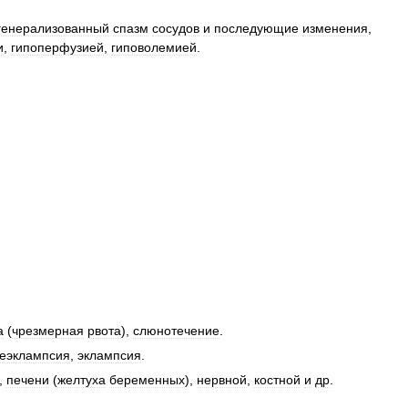
генерализованный
спазм
сосудов
и
последующие
изменения
,
и
,
гипоперфузией
,
гиповолемией
.
а
(
чрезмерная
рвота
),
слюнотечение
.
еэклампсия
,
эклампсия
.
,
печени
(
желтуха
беременных
),
нервной
,
костной
и
др
.