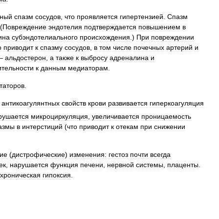
нный
спазм
сосудов
,
что
проявляется
гипертензией
.
Спазм
 (
Повреждение
эндотелия
подтверждается
повышением
в
ина
субэндотелиального
происхождения
.)
При
повреждении
о
приводит
к
спазму
сосудов
,
в
том
числе
почечных
артерий
и
—
альдостерон
,
а
также
к
выбросу
адреналина
и
ительности
к
данным
медиаторам
.
таторов
.
антикоагулянтных
свойств
крови
развивается
гиперкоагуляция
рушается
микроциркуляция
,
увеличивается
проницаемость
азмы
в
интерстиций
(
что
приводит
к
отекам
при
снижении
кие
(
дистрофические
)
изменения:
гестоз
почти
всегда
ек
,
нарушается
функция
печени
,
нервной
системы
,
плаценты
.
хроническая
гипоксия
.