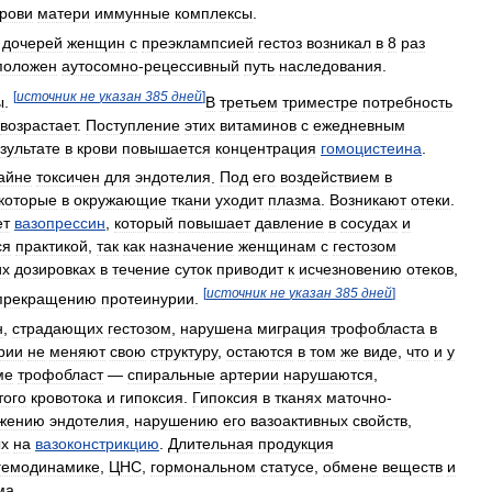
крови
матери
иммунные
комплексы
.
дочерей
женщин
с
преэклампсией
гестоз
возникал
в
8
раз
положен
аутосомно
-
рецессивный
путь
наследования
.
[
источник
не
указан
385
дней
]
ы
.
В
третьем
триместре
потребность
возрастает
.
Поступление
этих
витаминов
с
ежедневным
зультате
в
крови
повышается
концентрация
гомоцистеина
.
айне
токсичен
для
эндотелия
.
Под
его
воздействием
в
которые
в
окружающие
ткани
уходит
плазма
.
Возникают
отеки
.
ет
вазопрессин
,
который
повышает
давление
в
сосудах
и
ся
практикой
,
так
как
назначение
женщинам
с
гестозом
их
дозировках
в
течение
суток
приводит
к
исчезновению
отеков
,
[
источник
не
указан
385
дней
]
прекращению
протеинурии
.
н
,
страдающих
гестозом
,
нарушена
миграция
трофобласта
в
рии
не
меняют
свою
структуру
,
остаются
в
том
же
виде
,
что
и
у
ме
трофобласт
—
спиральные
артерии
нарушаются
,
того
кровотока
и
гипоксия
.
Гипоксия
в
тканях
маточно
-
жению
эндотелия
,
нарушению
его
вазоактивных
свойств
,
х
на
вазоконстрикцию
.
Длительная
продукция
гемодинамике
,
ЦНС
,
гормональном
статусе
,
обмене
веществ
и
ма
.