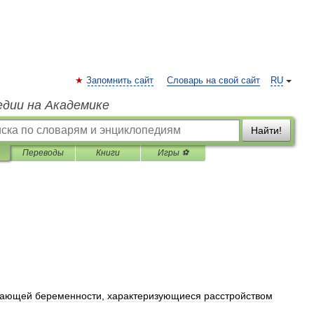
Запомнить сайт
Словарь на свой сайт
RU
едии на Академике
Найти!
Переводы
Книги
Игры ⚽
кающей
беременности
,
характеризующиеся
расстройством