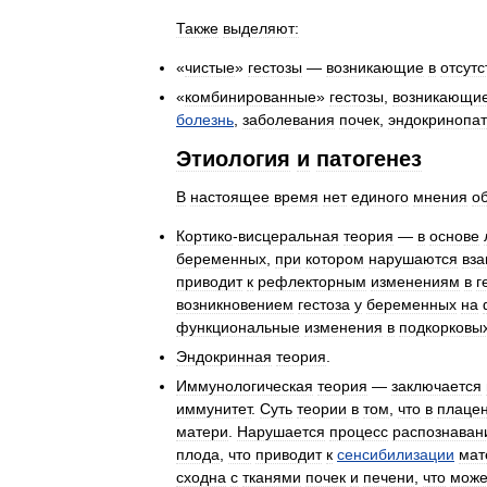
Также
выделяют:
«
чистые
»
гестозы
—
возникающие
в
отсутс
«
комбинированные
»
гестозы
,
возникающи
болезнь
,
заболевания
почек
,
эндокринопа
Этиология
и
патогенез
В
настоящее
время
нет
единого
мнения
о
Кортико
-
висцеральная
теория
—
в
основе
беременных
,
при
котором
нарушаются
вз
приводит
к
рефлекторным
изменениям
в
г
возникновением
гестоза
у
беременных
на
функциональные
изменения
в
подкорковы
Эндокринная
теория
.
Иммунологическая
теория
—
заключается
иммунитет
.
Суть
теории
в
том
,
что
в
плаце
матери
.
Нарушается
процесс
распознаван
плода
,
что
приводит
к
сенсибилизации
мат
сходна
с
тканями
почек
и
печени
,
что
може