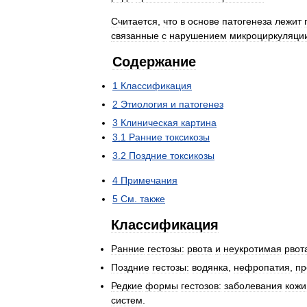
Считается
,
что
в
основе
патогенеза
лежит
связанные
с
нарушением
микроциркуляци
Содержание
1
Классификация
2
Этиология
и
патогенез
3
Клиническая
картина
3
.
1
Ранние
токсикозы
3
.
2
Поздние
токсикозы
4
Примечания
5
См
.
также
Классификация
Ранние
гестозы:
рвота
и
неукротимая
рвот
Поздние
гестозы:
водянка
,
нефропатия
,
пр
Редкие
формы
гестозов:
заболевания
кожи
систем
.