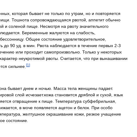
нных
,
которая
бывает
не
только
по
утрам
,
но
и
повторяется
пищи
.
Тошнота
сопровождающаяся
рвотой
,
аппетит
обычно
ой
и
соленой
пище
.
Несмотря
на
рвоту
значительного
блюдается
.
Беременные
жалуются
на
слабость
,
бессонницу
.
Общее
состояние
удовлетворительное
,
ть
до
90
уд
.
в
мин
.
Рвота
наблюдается
в
течение
первых
2
-
3
ечению
или
проходит
самопроизвольно
.
Только
у
некоторых
характер
неукротимой
рвоты
.
Считается
,
что
при
вынашивании
[
1
]
ется
сильнее
.
она
бывает
днем
и
ночью
.
Масса
тела
женщины
падает
.
ировой
слой
исчезает
.
кожа
становится
дряблой
и
сухой
,
язык
яется
отвращение
к
пище
.
Температура
субфебрильная
,
нижается
,
в
моче
появляется
ацетон
и
белок
.
При
особо
мпература
,
желтушное
окрашивание
кожи
,
резкое
учащение
вое
состояние
.