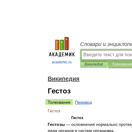
Словари и энциклоп
academic.ru
Википедия
Толкования
Википедия
Гестоз
Толкование
Перевод
Гестоз
Гестоз
Гестозы
—
осложнения
нормально
проте
ряда
органов
и
систем
организма
.