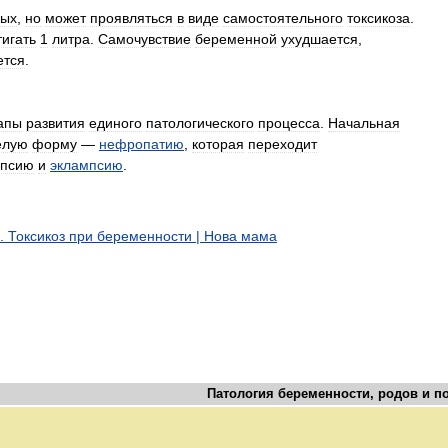
ных
,
но
может
проявляться
в
виде
самостоятельного
токсикоза
.
тигать
1
литра
.
Самочувствие
беременной
ухудшается
,
ется
.
апы
развития
единого
патологического
процесса
.
Начальная
елую
форму
—
нефропатию
,
которая
переходит
мпсию
и
эклампсию
.
.
Токсикоз
при
беременности
|
Нова
мама
Патология
беременности
,
родов
и
п