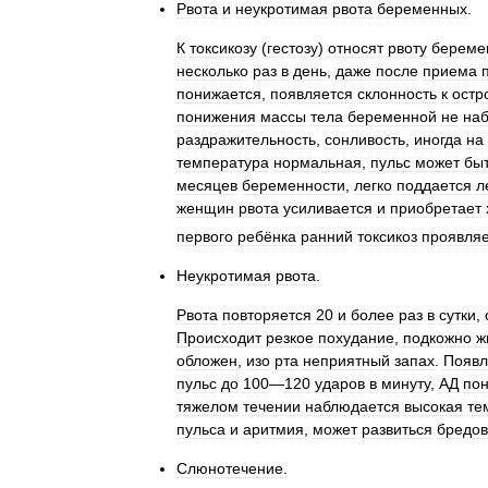
Рвота
и
неукротимая
рвота
беременных
.
К
токсикозу
(
гестозу
)
относят
рвоту
береме
несколько
раз
в
день
,
даже
после
приема
понижается
,
появляется
склонность
к
остр
понижения
массы
тела
беременной
не
на
раздражительность
,
сонливость
,
иногда
на
температура
нормальная
,
пульс
может
бы
месяцев
беременности
,
легко
поддается
л
женщин
рвота
усиливается
и
приобретает
первого
ребёнка
ранний
токсикоз
проявля
Неукротимая
рвота
.
Рвота
повторяется
20
и
более
раз
в
сутки
,
Происходит
резкое
похудание
,
подкожно
ж
обложен
,
изо
рта
неприятный
запах
.
Появл
пульс
до
100
—
120
ударов
в
минуту
,
АД
по
тяжелом
течении
наблюдается
высокая
те
пульса
и
аритмия
,
может
развиться
бредо
Слюнотечение
.