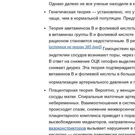
Однако
далеко
не
все
ученые
находили
в
Генетическая
теория
—
установлено
,
что
у
чаще
,
чем
в
нормальной
популяции
.
Пред
Теория
авитаминоза
В
и
фолиевой
кислот
в
витаминах
группы
В
и
фолиевой
кислоте
рационом
становится
недостаточным
.
В
ре
[
источник
не
указан
385
дней
]
Гомоцистеин
кр
эндотелии
сосудов
возникают
поры
,
через
В
ответ
на
снижение
ОЦК
гипофиз
выделя
снижает
диурез
.
Эта
теория
подтверждает
витаминов
В
и
фолиевой
кислоты
в
больш
нормализации
артериального
давления
и
Плацентарная
теория
.
Вероятно
,
у
женщи
сосуды
матки
.
Спиральные
маточные
арте
небеременных
.
Взаимоотношения
в
систе
происходит
спазм
,
снижение
межворсинча
плацентарного
комплекса
приводит
к
пора
высвобождению
медиаторов
,
направленны
вазоконстрикторов
вызывает
нарушения
в
кислотно
—
основном
равновесии
организ