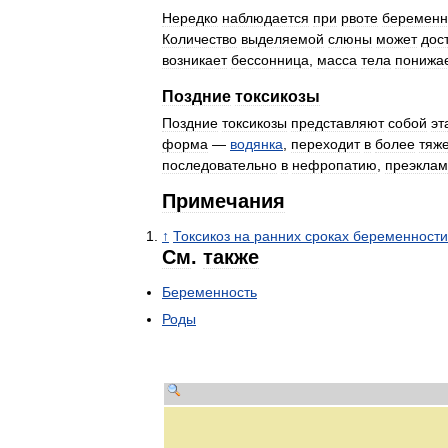
Нередко
наблюдается
при
рвоте
беремен
Количество
выделяемой
слюны
может
дос
возникает
бессонница
,
масса
тела
понижа
Поздние
токсикозы
Поздние
токсикозы
представляют
собой
эт
форма
—
водянка
,
переходит
в
более
тяж
последовательно
в
нефропатию
,
преэкла
Примечания
↑
Токсикоз
на
ранних
сроках
беременности
См
.
также
Беременность
Роды