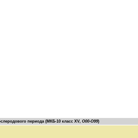
ослеродового
периода
(
МКБ
-
10
класс
XV
,
О00
-
О99
)