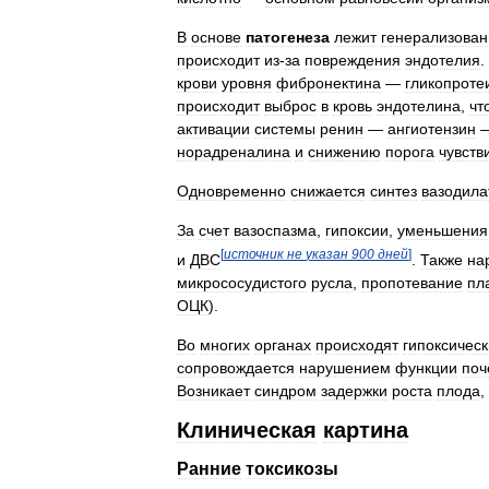
В
основе
патогенеза
лежит
генерализова
происходит
из
-
за
повреждения
эндотелия
.
крови
уровня
фибронектина
—
гликопроте
происходит
выброс
в
кровь
эндотелина
,
чт
активации
системы
ренин
—
ангиотензин
норадреналина
и
снижению
порога
чувств
Одновременно
снижается
синтез
вазодила
За
счет
вазоспазма
,
гипоксии
,
уменьшения
[
источник
не
указан
900
дней
]
и
ДВС
.
Также
на
микрососудистого
русла
,
пропотевание
пл
ОЦК
).
Во
многих
органах
происходят
гипоксичес
сопровождается
нарушением
функции
поч
Возникает
синдром
задержки
роста
плода
,
Клиническая
картина
Ранние
токсикозы