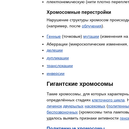
плектонемическую
(
нити
плотно
перепле
Хромосомные
перестройки
Нарушение
структуры
хромосом
происход
(
например
,
после
облучения
).
Генные
(
точковые
)
мутации
(
изменения
на
Аберрации
(
микроскопические
изменения
делеции
дупликации
транслокации
инверсии
Гигантские
хромосомы
Такие
хромосомы
,
для
которых
характерн
определённых
стадиях
клеточного
цикла
.
личинок
двукрылых
насекомых
(
политенны
беспозвоночных
(
хромосомы
типа
лампов
удалось
выявить
признаки
активности
гено
Политенные
хромосомы