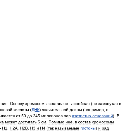
ение
.
Основу
хромосомы
составляет
линейная
(
не
замкнутая
в
иновой
кислоты
(
ДНК
)
значительной
длины
(
например
,
в
ывается
от
50
до
245
миллионов
пар
азотистых
оснований
).
В
ка
может
достигать
5
см
.
Помимо
неё
,
в
состав
хромосомы
—
H1
,
H2A
,
H2B
,
H3
и
H4
(
так
называемые
гистоны
)
и
ряд