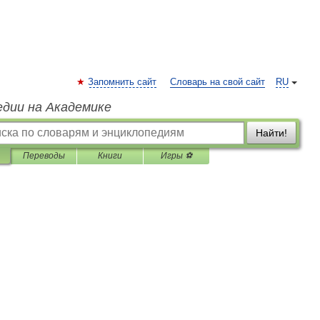
Запомнить сайт
Словарь на свой сайт
RU
едии на Академике
Найти!
Переводы
Книги
Игры ⚽