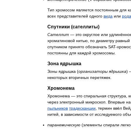
Тип
хромосом
является
постоянным
для
к
всех
представителей
одного
вида
или
род
Спутники
(
сателлиты
)
Сателлит
—
это
округлое
или
удлинённо
хроматиновой
нитью
,
по
диаметру
равный
спутником
принято
обозначать
SAT
-
хромо
постоянны
для
каждой
хромосомы
.
Зона
ядрышка
Зоны
ядрышка
(
организаторы
ядрышка
)
некоторых
вторичных
перетяжек
.
Хромонема
Хромонема
—
это
спиральная
структура
,
к
через
электронный
микроскоп
.
Впервые
на
пыльников
традесканции
,
термин
ввёл
Вей
нитей
,
в
зависимости
от
исследуемого
объ
паранемическую
(
элементы
спирали
легко