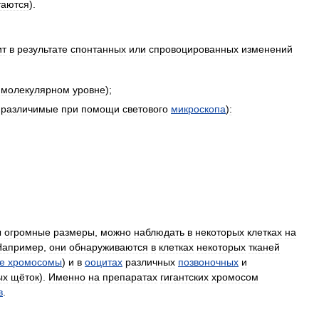
таются
).
ит
в
результате
спонтанных
или
спровоцированных
изменений
молекулярном
уровне
);
,
различимые
при
помощи
светового
микроскопа
)
:
ы
огромные
размеры
,
можно
наблюдать
в
некоторых
клетках
на
Например
,
они
обнаруживаются
в
клетках
некоторых
тканей
е
хромосомы
)
и
в
ооцитах
различных
позвоночных
и
ых
щёток
).
Именно
на
препаратах
гигантских
хромосом
в
.