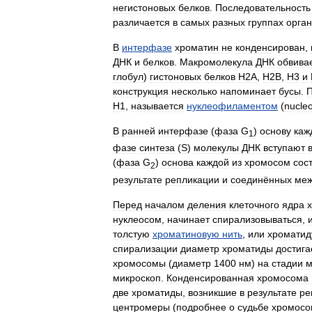
негистоновых
белков
.
Последовательность
различается
в
самых
разных
группах
орга
В
интерфазе
хроматин
не
конденсирован
,
ДНК
и
белков
.
Макромолекула
ДНК
обвива
глобул
)
гистоновых
белков
H2A
,
H2B
,
H3
и
конструкция
несколько
напоминает
бусы
.
П
H1
,
называется
нуклеофиламентом
(
nucleo
В
ранней
интерфазе
(
фаза
G
)
основу
каж
1
фазе
синтеза
(
S
)
молекулы
ДНК
вступают
(
фаза
G
)
основа
каждой
из
хромосом
сос
2
результате
репликации
и
соединённых
ме
Перед
началом
деления
клеточного
ядра
нуклеосом
,
начинает
спирализовываться
,
толстую
хроматиновую
нить
,
или
хроматид
спирализации
диаметр
хроматиды
достига
хромосомы
(
диаметр
1400
нм
)
на
стадии
м
микроскоп
.
Конденсированная
хромосома
две
хроматиды
,
возникшие
в
результате
ре
центромеры
(
подробнее
о
судьбе
хромосо