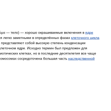
ώμα
—
тело
) —
хорошо
окрашиваемые
включения
в
ядре
ся
легко
заметными
в
определённых
фазах
клеточного
цикла
представляют
собой
высокую
степень
конденсации
клеточном
ядре
.
Исходно
термин
был
предложен
для
риотических
клетках
,
но
в
последние
десятилетия
все
чаще
ромосомах
сосредоточена
большая
часть
наследственной