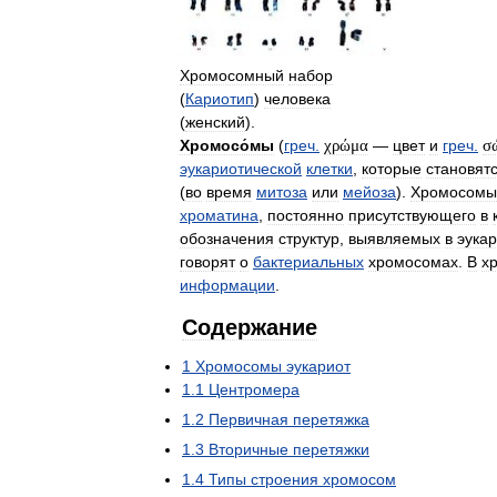
Хромосомный
набор
(
Кариотип
)
человека
(
женский
).
Хромосо́мы
(
греч
.
χρώμα
—
цвет
и
греч
.
σ
эукариотической
клетки
,
которые
становят
(
во
время
митоза
или
мейоза
).
Хромосомы
хроматина
,
постоянно
присутствующего
в
обозначения
структур
,
выявляемых
в
эука
говорят
о
бактериальных
хромосомах
.
В
х
информации
.
Содержание
1
Хромосомы
эукариот
1
.
1
Центромера
1
.
2
Первичная
перетяжка
1
.
3
Вторичные
перетяжки
1
.
4
Типы
строения
хромосом