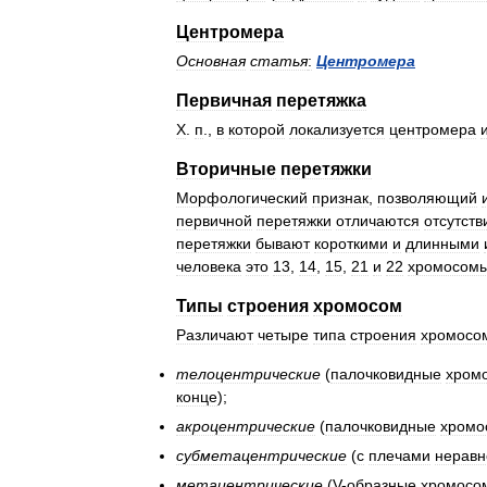
Центромера
Основная
статья
:
Центромера
Первичная
перетяжка
X
.
п
.,
в
которой
локализуется
центромера
Вторичные
перетяжки
Морфологический
признак
,
позволяющий
первичной
перетяжки
отличаются
отсутст
перетяжки
бывают
короткими
и
длинными
человека
это
13
,
14
,
15
,
21
и
22
хромосом
Типы
строения
хромосом
Различают
четыре
типа
строения
хромосо
телоцентрические
(
палочковидные
хром
конце
);
акроцентрические
(
палочковидные
хромо
субметацентрические
(
с
плечами
неравн
метацентрические
(
V
-
образные
хромосо