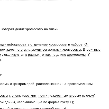
и
которая
делит
хромосому
на
плечи
.
идентифицировать
отдельные
хромосомы
в
наборе
.
От
вием
заметного
угла
между
сегментами
хромосомы
.
Вторичные
и
локализуются
в
разных
точках
по
длине
хромосомы
.
У
ы
.
м:
осомы
с
центромерой
,
расположенной
на
проксимальном
сомы
с
очень
коротким
,
почти
незаметным
вторым
плечом
);
ой
длины
,
напоминающие
по
форме
букву
L
);
мы
,
обладающие
плечами
равной
длины
).