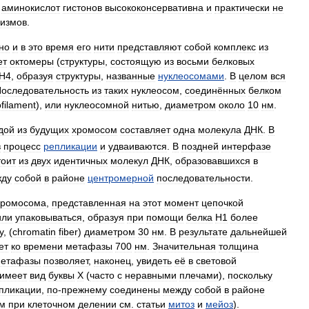
аминокислот
гистонов
высококонсервативна
и
практически
не
низмов
.
но
и
в
это
время
его
нити
представляют
собой
комплекс
из
ет
октомеры
(
структуры
,
состоящую
из
восьми
белковых
H4
,
образуя
структуры
,
названные
нуклеосомами
.
В
целом
вся
оследовательность
из
таких
нуклеосом
,
соединённых
белком
filament
),
или
нуклеосомной
нитью
,
диаметром
около
10
нм
.
дой
из
будущих
хромосом
составляет
одна
молекула
ДНК
.
В
в
процесс
репликации
и
удваиваются
.
В
поздней
интерфазе
тоит
из
двух
идентичных
молекул
ДНК
,
образовавшихся
в
жду
собой
в
районе
центромерной
последовательности
.
хромосома
,
представленная
на
этот
момент
цепочкой
или
упаковываться
,
образуя
при
помощи
белка
H1
более
у
, (
chromatin
fiber
)
диаметром
30
нм
.
В
результате
дальнейшей
ет
ко
времени
метафазы
700
нм
.
Значительная
толщина
етафазы
позволяет
,
наконец
,
увидеть
её
в
световой
имеет
вид
буквы
X
(
часто
с
неравными
плечами
),
поскольку
пликации
,
по
-
прежнему
соединены
между
собой
в
районе
м
при
клеточном
делении
см
.
статьи
митоз
и
мейоз
).