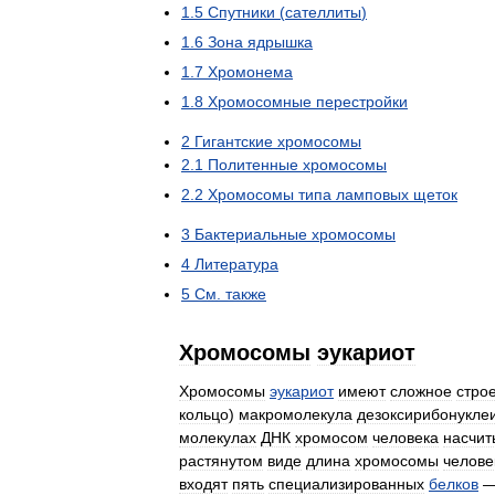
1
.
5
Спутники
(
сателлиты
)
1
.
6
Зона
ядрышка
1
.
7
Хромонема
1
.
8
Хромосомные
перестройки
2
Гигантские
хромосомы
2
.
1
Политенные
хромосомы
2
.
2
Хромосомы
типа
ламповых
щеток
3
Бактериальные
хромосомы
4
Литература
5
См
.
также
Хромосомы
эукариот
Хромосомы
эукариот
имеют
сложное
стро
кольцо
)
макромолекула
дезоксирибонукле
молекулах
ДНК
хромосом
человека
насчит
растянутом
виде
длина
хромосомы
челове
входят
пять
специализированных
белков