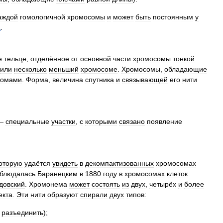
аждой
гомологичной
хромосомы
и
может
быть
постоянным
у
а
.
е
тельце
,
отделённое
от
основной
части
хромосомы
тонкой
или
несколько
меньший
хромосоме
.
Хромосомы
,
обладающие
сомами
.
Форма
,
величина
спутника
и
связывающей
его
нити
 —
специальные
участки
,
с
которыми
связано
появление
оторую
удаётся
увидеть
в
декомпактизованных
хромосомах
блюдалась
Баранецким
в
1880
году
в
хромосомах
клеток
довский
.
Хромонема
может
состоять
из
двух
,
четырёх
и
более
екта
.
Эти
нити
образуют
спирали
двух
типов:
разъединить
);