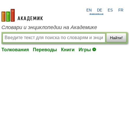
EN
DE
ES
FR
?
Связать
academic.ru
Словари и энциклопедии на Академике
Найти!
Толкования
Переводы
Книги
Игры ⚽