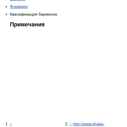
Флейринг
Квалификация барменов
Примечания
↑
↑
http://www.shake-