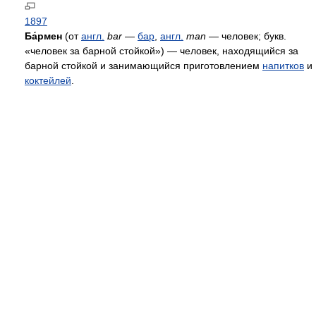
1897
Ба́рмен
(от
англ.
bar
—
бар
,
англ.
man
— человек; букв.
«человек за барной стойкой») — человек, находящийся за
барной стойкой и занимающийся приготовлением
напитков
и
коктейлей
.