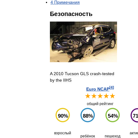
4
Примечания
Безопасность
A
2010
Tucson
GLS
crash
-
tested
by
the
IIHS
[
4
]
Euro
NCAP
общий
рейтинг
90
%
88
%
54
%
7
взрослый
акти
ребёнок
пешеход