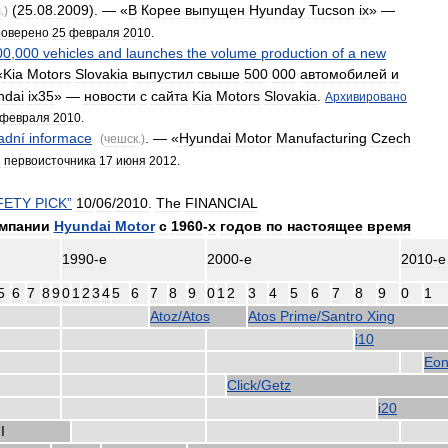
(
25
.
08
.
2009
). — «
В
Корее
выпущен
Hyunday
Tucson
ix
» —
л
.)
оверено
25
февраля
2010
.
00
,
000
vehicles
and
launches
the
volume
production
of
a
new
«
Kia
Motors
Slovakia
выпустил
свыше
500
000
автомобилей
и
ndai
ix35
» —
новости
с
сайта
Kia
Motors
Slovakia
.
Архивировано
февраля
2010
.
adní
informace
. — «
Hyundai
Motor
Manufacturing
Czech
(
чешск
.)
з
первоисточника
17
июня
2012
.
FETY
PICK
”
10
/
06
/
2010
.
The
FINANCIAL
мпании
Hyundai
Motor
с
1960
-
х
годов
по
настоящее
время
1990
-
е
2000
-
е
2010
-
е
5
6
7
8
9
0
1
2
3
4
5
6
7
8
9
0
1
2
3
4
5
6
7
8
9
0
1
Atoz
/
Atos
Atos
Prime
/
Santro
Xing
i10
Eo
Click
/
Getz
i20
II