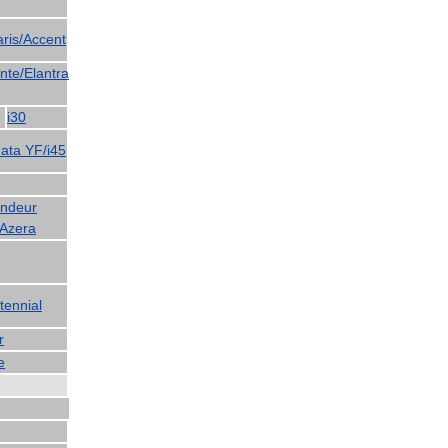
aris
/
Accent
nte
/
Elantra
i30
ata
YF
/
i45
ndeur
Azera
tennial
r
e