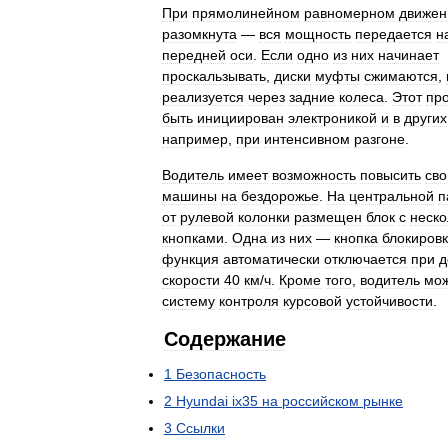
При
прямолинейном
равномерном
движен
разомкнута
—
вся
мощность
передается
н
передней
оси
.
Если
одно
из
них
начинает
проскальзывать
,
диски
муфты
сжимаются
,
реализуется
через
задние
колеса
.
Этот
пр
быть
инициирован
электроникой
и
в
других
например
,
при
интенсивном
разгоне
.
Водитель
имеет
возможность
повысить
сво
машины
на
бездорожье
.
На
центральной
п
от
рулевой
колонки
размещен
блок
с
неск
кнопками
.
Одна
из
них
—
кнопка
блокиров
функция
автоматически
отключается
при
д
скорости
40
км
/
ч
.
Кроме
того
,
водитель
мо
систему
контроля
курсовой
устойчивости
.
Содержание
1
Безопасность
2
Hyundai
ix35
на
российском
рынке
3
Ссылки