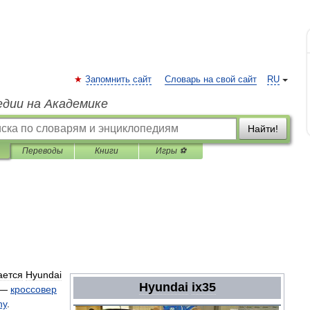
Запомнить сайт
Словарь на свой сайт
RU
едии на Академике
Найти!
Переводы
Книги
Игры ⚽
ается
Hyundai
Hyundai
ix35
 —
кроссовер
ny
.