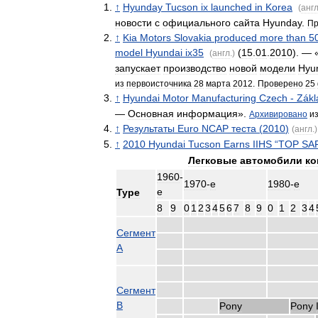
↑
Hyunday
Tucson
ix
launched
in
Korea
(
анг
новости
с
официального
сайта
Hyunday
.
Пр
↑
Kia
Motors
Slovakia
produced
more
than
5
model
Hyundai
ix35
(
15
.
01
.
2010
). — 
(
англ
.)
запускает
производство
новой
модели
Hyu
из
первоисточника
28
марта
2012
.
Проверено
25
↑
Hyundai
Motor
Manufacturing
Czech
-
Zákl
—
Основная
информация
».
Архивировано
и
↑
Результаты
Euro
NCAP
теста
(
2010
)
(
англ
.)
↑
2010
Hyundai
Tucson
Earns
IIHS
“
TOP
SA
Легковые
автомобили
ко
1960
-
1970
-
е
1980
-
е
е
Type
8
9
0
1
2
3
4
5
6
7
8
9
0
1
2
3
4
Сегмент
A
Сегмент
B
Pony
Pony