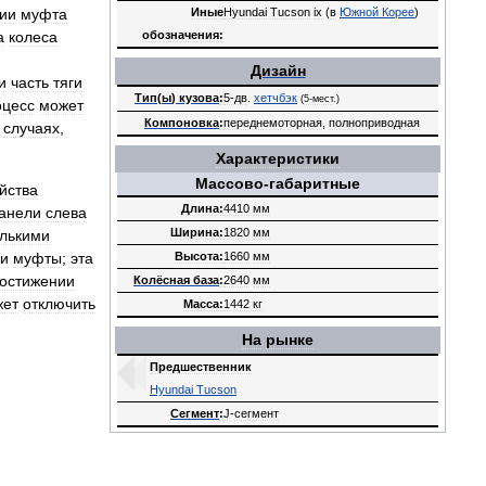
Иные
Hyundai
Tucson
ix
(
в
Южной
Корее
)
ии
муфта
обозначения:
а
колеса
Дизайн
и
часть
тяги
Тип
(
ы
)
кузова
:
5‑дв
.
хетчбэк
(
5‑мест
.)
оцесс
может
Компоновка
:
переднемоторная
,
полноприводная
случаях
,
Характеристики
Массово
-
габаритные
йства
Длина:
4410
мм
анели
слева
Ширина:
1820
мм
олькими
Высота:
1660
мм
ки
муфты
;
эта
остижении
Колёсная
база
:
2640
мм
жет
отключить
Масса:
1442
кг
На
рынке
Предшественник
Hyundai
Tucson
Сегмент
:
J
-
сегмент