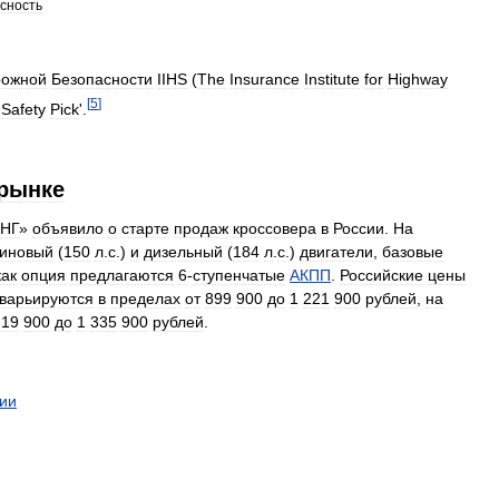
сность
рожной
Безопасности
IIHS
(
The
Insurance
Institute
for
Highway
[
5
]
Safety
Pick
'.
рынке
НГ
»
объявило
о
старте
продаж
кроссовера
в
России
.
На
зиновый
(
150
л
.
с
.)
и
дизельный
(
184
л
.
с
.)
двигатели
,
базовые
как
опция
предлагаются
6
-
ступенчатые
АКПП
.
Российские
цены
варьируются
в
пределах
от
899
900
до
1
221
900
рублей
,
на
219
900
до
1
335
900
рублей
.
ии