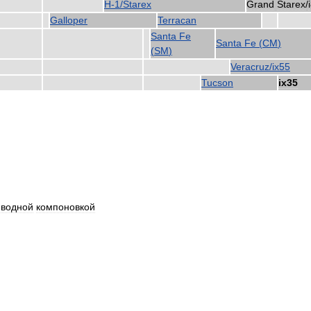
H
-
1
/
Starex
Grand
Starex
/
Galloper
Terracan
Santa
Fe
Santa
Fe
(
CM
)
(
SM
)
Veracruz
/
ix55
Tucson
ix35
иводной
компоновкой