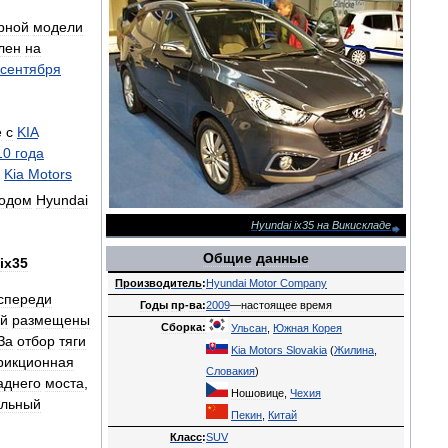
рной
модели
лен
на
сентября
е
с
KIA
10
года
Kia
Motors
водом
Hyundai
Hyundai
ix35
на
Викискладе
Общие
данные
ix35
Производитель
:
Hyundai
Motor
Company
спереди
Годы
пр
-
ва:
2009
—
настоящее
время
ей
размещены
Сборка:
Ульсан
,
Южная
Корея
За
отбор
тяги
Kia
Motors
Slovakia
(
Жилина
,
рикционная
Словакия
)
аднего
моста
,
Ношовице
,
Чехия
ельный
Пекин
,
Китай
Класс
:
SUV