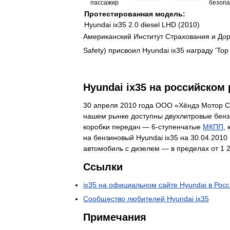
пассажир
безопа
Протестированная
модель:
Hyundai
ix35
2
.
0
diesel
LHD
(
2010
)
Американский
Институт
Страхования
и
До
Safety
)
присвоил
Hyundai
ix35
награду
'
Top
Hyundai
ix35
на
российском
30
апреля
2010
года
ООО
«
Хёндэ
Мотор
С
нашем
рынке
доступны
двухлитровые
бен
коробки
передач
—
6
-
ступенчатые
МКПП
,
на
бензиновый
Hyundai
ix35
на
30
.
04
.
2010
автомобиль
с
дизелем
—
в
пределах
от
1
Ссылки
ix35
на
официальном
сайте
Hyundai
в
Росс
Сообщество
любителей
Hyundai
ix35
Примечания