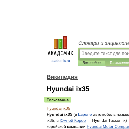
Словари и энциклоп
academic.ru
Википедия
Толкования
Википедия
Hyundai ix35
Толкование
Hyundai
ix35
Hyundai
ix35
(
в
Европе
автомобиль
назыв
ix35
,
в
Южной
Корее
—
Hyundai
Tucson
ix
)
корейской
компании
Hyundai
Motor
Compa