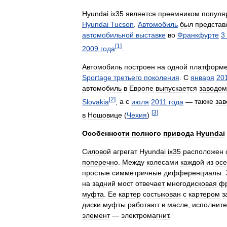
Hyundai
ix35
является
преемником
популя
Hyundai
Tucson
.
Автомобиль
был
представ
автомобильной
выставке
во
Франкфурте
3
[
1
]
2009
года
.
Автомобиль
построен
на
одной
платформ
Sportage
третьего
поколения
.
С
января
20
автомобиль
в
Европе
выпускается
заводом
[
2
]
Slovakia
,
а
с
июля
2011
года
—
также
за
[
3
]
в
Ношовице
(
Чехия
)
Особенности
полного
привода
Hyundai
Силовой
агрегат
Hyundai
ix35
расположен
поперечно
.
Между
колесами
каждой
из
ос
простые
симметричные
дифференциалы
.
на
задний
мост
отвечает
многодисковая
ф
муфта
.
Ее
картер
состыкован
с
картером
з
диски
муфты
работают
в
масле
,
исполнит
элемент
—
электромагнит
.