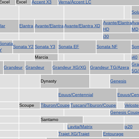
Excel
Excel
Accent
Х3
Verna
/
Accent
LC
Sol
Avante
/
Elantra
Ava
lar
Elantra
Avante
/
Elantra
Avante
/
Elantra
XD
HD
MD
i30
Sonata
Sonata
Y2
Sonata
Y3
Sonata
EF
Sonata
NF
Son
Y
Marcia
i40
Gra
Grandeur
Grandeur
Grandeur
XG
/
XG
Grandeur
TG
/
Azera
5G
/
Dynasty
Genesis
Equus
/
Centennial
Equus
/
Cen
Scoupe
Tiburon
/
Coupe
Tuscani
/
Tiburon
/
Coupe
Veloste
Genesis
Coup
Santamo
Lavita
/
Matrix
ix20
Trajet
XG
/
Trajet
Entourage