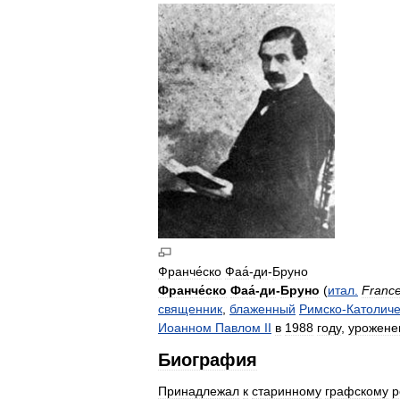
Франче́ско
Фаа́
-
ди
-
Бруно
Франче́ско
Фаа́
-
ди
-
Бруно
(
итал
.
Franc
священник
,
блаженный
Римско
-
Католиче
Иоанном
Павлом
II
в
1988
году
,
урожене
Биография
Принадлежал
к
старинному
графскому
р