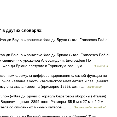
 в других словарях:
аа ди Бруно Франческо Фаа ди Бруно (итал. Francesco Faà di
а ди Брюно Франческо Фаа ди Брюно (итал. Francesco Faà di
 и священник, уроженец Алессандрии. Биография По
уре, Фаа ди Брюно поступил в Туринскую военную… …
Википедия
бщением формулы дифференцирования сложной функции на
 была названа в честь итальянского математика и священника
ому она стала известна (примерно 1855), хотя …
Википедия
runo» («Фаа ди Бруно») корабль береговой обороны (Италия)
 Водоизмещение: 2899 тонн. Размеры: 55,5 м х 27 м х 2,2 м.
игателя со списанных минных катеров.… …
Энциклопедия кораблей
runo» («Фаа ди Бруно») подводная лодка (Италия) Тип: