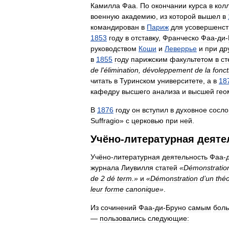
Камилла
Фаа
.
По
окончании
курса
в
кол
военную
академию
,
из
которой
вышел
в
командирован
в
Париж
для
усовершенст
1853
году
в
отставку
,
Франческо
Фаа
-
ди
-
руководством
Коши
и
Леверрье
и
при
др
в
1855
году
парижским
факультетом
в
ст
de
l
'
élimination
,
dévoleppement
de
la
fonct
читать
в
Туринском
университете
,
а
в
18
кафедру
высшего
анализа
и
высшей
гео
В
1876
году
он
вступил
в
духовное
сосло
Suffragio
»
с
церковью
при
ней
.
Учёно
-
литературная
деяте
Учёно
-
литературная
деятельность
Фаа
-
журнала
Лиувилля
статей
«
Démonstratio
de
2
dé
term
.»
и
«
Démonstration
d
’
un
thé
leur
forme
canonique
»
.
Из
сочинений
Фаа
-
ди
-
Бруно
самым
бол
—
пользовались
следующие: