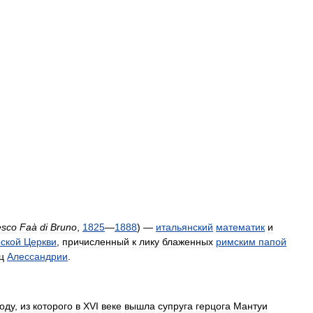
esco
Faà
di
Bruno
,
1825
—
1888
) —
итальянский
математик
и
ской
Церкви
,
причисленный
к
лику
блаженных
римским
папой
ц
Алессандрии
.
оду
,
из
которого
в
XVI
веке
вышла
супруга
герцога
Мантуи