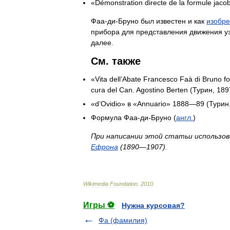
«
Démonstration
directe
de
la
formule
jaco
Фаа
-
ди
-
Бруно
был
известен
и
как
изобре
прибора
для
представления
движения
у
далее
.
См
.
также
«
Vita
dell
’
Abate
Francesco
Faà
di
Bruno
f
cura
del
Can
.
Agostino
Berten
(
Турин
,
189
«
d
’
Ovidio
»
в
«
Annuario
»
1888
—
89
(
Турин
Формула
Фаа
-
ди
-
Бруно
(
англ
.
)
При
написании
этой
статьи
использов
Ефрона
(
1890
—
1907
).
Wikimedia
Foundation
.
2010
.
Игры ⚽
Нужна курсовая?
Фа (фамилия)