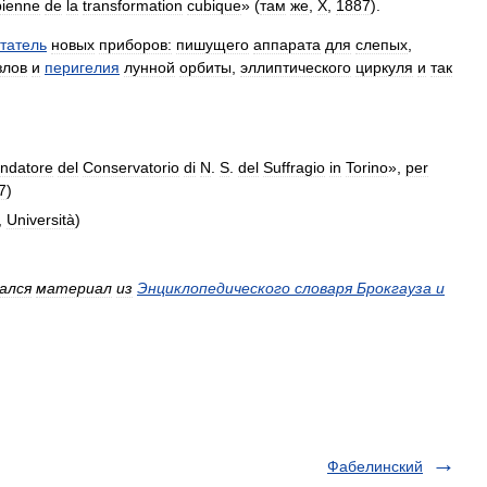
bienne
de
la
transformation
cubique
» (
там
же
,
X
,
1887
).
татель
новых
приборов:
пишущего
аппарата
для
слепых
,
злов
и
перигелия
лунной
орбиты
,
эллиптического
циркуля
и
так
ondatore
del
Conservatorio
di
N
.
S
.
del
Suffragio
in
Torino
»,
per
7
)
,
Università
)
ался
материал
из
Энциклопедического
словаря
Брокгауза
и
Фабелинский