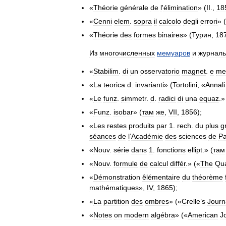
«
Théorie
générale
de
l
'
élimination
» (
II
.,
18
«
Cenni
elem
.
sopra
il
calcolo
degli
errori
» (
«
Théorie
des
formes
binaires
» (
Турин
,
18
Из
многочисленных
мемуаров
и
журнал
«
Stabilim
.
di
un
osservatorio
magnet
.
e
me
«
La
teorica
d
.
invarianti
» (
Tortolini
, «
Annali
«
Le
funz
.
simmetr
.
d
.
radici
di
una
equaz
.»
«
Funz
.
isobar
» (
там
же
,
VII
,
1856
);
«
Les
restes
produits
par
1
.
rech
.
du
plus
g
séances
de
l
’
Académie
des
sciences
de
Pa
«
Nouv
.
série
dans
1
.
fonctions
ellipt
.» (
там
«
Nouv
.
formule
de
calcul
différ
.» («
The
Qua
«
Démonstration
êlémentaire
du
théorème
mathématiques
»,
IV
,
1865
);
«
La
partition
des
ombres
» («
Crelle
’
s
Journ
«
Notes
on
modern
algébra
» («
American
J