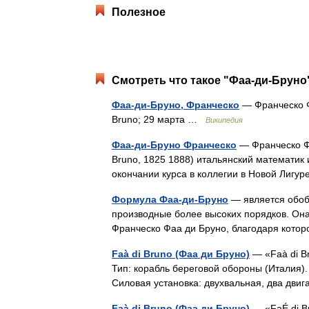
Полезное
Смотреть что такое "Фаа-ди-Бруно"
Фаа-ди-Бруно, Франческо
— Франческо Ф
Bruno; 29 марта …
Википедия
Фаа-ди-Бруно Франческо
— Франческо Фа
Bruno, 1825 1888) итальянский математик
окончании курса в коллегии в Новой Лиг
Формула Фаа-ди-Бруно
— является обо
производные более высоких порядков. Она
Франческо Фаа ди Бруно, благодаря котор
Faà di Bruno (Фаа ди Бруно)
— «Faà di B
Тип: корабль береговой обороны (Италия).
Силовая установка: двухвальная, два дв
Faà di Bruno (Фаа ди Бруно)
— «FaÉ di B