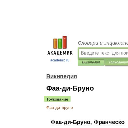
Словари и энциклоп
academic.ru
Википедия
Толкования
Википедия
Фаа-ди-Бруно
Толкование
Фаа
-
ди
-
Бруно
Фаа
-
ди
-
Бруно
,
Франческо