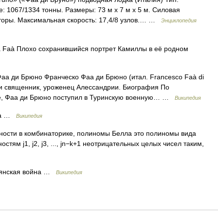
 1067/1334 тонны. Размеры: 73 м х 7 м х 5 м. Силовая
оторы. Максимальная скорость: 17,4/8 узлов.… …
Энциклопедия
 Faà Плохо сохранившийся портрет Камиллы в её родном
а ди Брюно Франческо Фаа ди Брюно (итал. Francesco Faà di
 и священник, уроженец Алессандрии. Биография По
уре, Фаа ди Брюно поступил в Туринскую военную… …
Википедия
Faà …
Википедия
ности в комбинаторике, полиномы Белла это полиномы вида
тям j1, j2, j3, ..., jn−k+1 неотрицательных целых чисел таким,
ьянская война …
Википедия