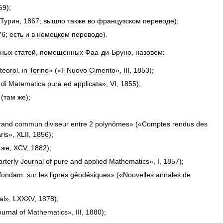
59
);
Турин
,
1867
;
вышло
также
во
французском
переводе
);
76
;
есть
и
в
немецком
переводе
).
ьных
статей
,
помещенных
Фаа
-
ди
-
Бруно
,
назовем:
teorol
.
in
Torino
» («
Il
Nuovo
Cimento
»,
III
,
1853
);
di
Matematica
pura
ed
applicata
»,
VI
,
1855
);
 (
там
же
);
rand
commun
diviseur
entre
2
polynômes
» («
Comptes
rendus
des
ris
»,
XLII
,
1856
);
же
,
ХСV
,
1882
);
rterly
Journal
of
pure
and
applied
Mathematics
»,
I
,
1857
);
fondam
.
sur
les
lignes
géodésiques
» («
Nouvelles
annales
de
al
»,
LXXXV
,
1878
);
ournal
of
Mathematics
»,
III
,
1880
);