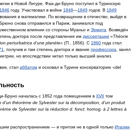
легии
в
Новой
Лигуре
,
Фаа
-
ди
-
Бруно
поступил
в
Туринскую
1846
году
.
Участвовал
в
войне
1848
—
1849
годов
.
В
1849
вования
в
математике
.
По
возвращении
в
отечество
,
выйдя
в
Брюно
снова
отправился
в
Париж
,
занимался
под
ужественном
влиянии
со
стороны
Муаньо
и
Эрмита
.
Возведён
епень
доктора
после
представления
им
диссертации
«
Théorie
ion
perturbatrice
d
’
une
planète
»
(
П
.,
1856
).
С
1860
года
стал
71
,
получив
и
там
степень
доктора
и
звание
профессора
,
занял
метрии
,
но
впоследствии
читал
только
высший
анализ
.
вие
,
стал
аббатом
и
основал
в
Турине
консерваторию
«
del
льность
ди
-
Бруно
началась
с
1852
года
помещением
в
XVII
том
n
d
’
un
théorème
de
Sylvester
sur
la
décomposition
,
d
’
un
produit
orème
de
Sylvester
sur
la
réduction
d
.
fonct
.
homog
.
à
2
lettres
à
ьшим
распространением
—
и
притом
не
в
одной
только
Италии