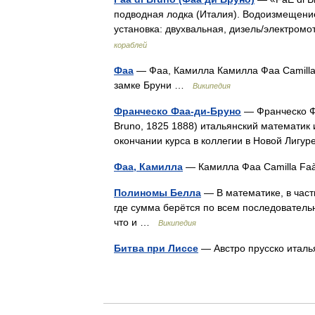
подводная лодка (Италия). Водоизмещение:
установка: двухвальная, дизель/электром
кораблей
Фаа
— Фаа, Камилла Камилла Фаа Camilla
замке Бруни …
Википедия
Франческо Фаа-ди-Бруно
— Франческо Фа
Bruno, 1825 1888) итальянский математик
окончании курса в коллегии в Новой Лиг
Фаа, Камилла
— Камилла Фаа Camilla 
Полиномы Белла
— В математике, в част
где сумма берётся по всем последовательнос
что и …
Википедия
Битва при Лиссе
— Австро прусско итал