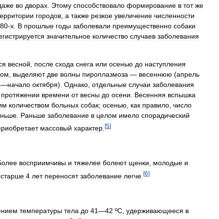
даже
во
дворах
.
Этому
способствовало
формирование
в
тот
же
территории
городов
,
а
также
резкое
увеличение
численности
80
-
х
.
В
прошлые
годы
заболевали
преимущественно
собаки
егистрируется
значительное
количество
случаев
заболевания
ся
весной
,
после
схода
снега
или
осенью
до
наступления
зом
,
выделяют
две
волны
пироплазмоза
—
весеннюю
(
апрель
а
—
начало
октября
).
Однако
,
отдельные
случаи
заболевания
протяжении
времени
от
весны
до
осени
.
Весенняя
вспышка
им
количеством
больных
собак
;
осенью
,
как
правило
,
число
ньше
.
Раньше
заболевание
в
целом
имело
спорадический
[
5
]
приобретает
массовый
характер
.
Более
восприимчивы
и
тяжелее
болеют
щенки
,
молодые
и
[
6
]
старше
4
лет
переносят
заболевание
легче
.
ением
температуры
тела
до
41
—
42
ºС
,
удерживающееся
в