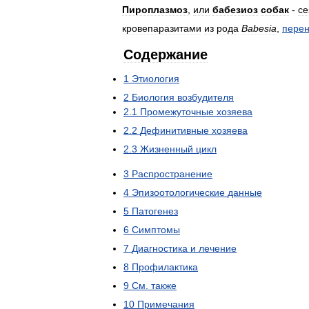
Пироплазмоз
,
или
бабезиоз
собак
-
се
кровепаразитами
из
рода
Babesia
,
пере
Содержание
1
Этиология
2
Биология
возбудителя
2
.
1
Промежуточные
хозяева
2
.
2
Дефинитивные
хозяева
2
.
3
Жизненный
цикл
3
Распространение
4
Эпизоотологические
данные
5
Патогенез
6
Симптомы
7
Диагностика
и
лечение
8
Профилактика
9
См
.
также
10
Примечания