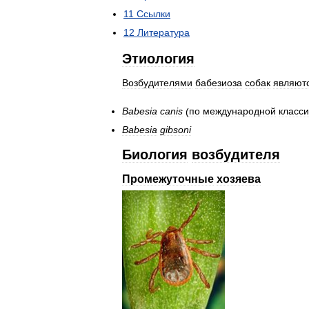
11
Ссылки
12
Литература
Этиология
Возбудителями
бабезиоза
собак
являют
Babesia
canis
(
по
международной
класс
Babesia
gibsoni
Биология
возбудителя
Промежуточные
хозяева