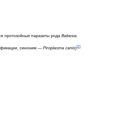
ся
протозойные
паразиты
рода
Babesia
:
[
2
]
ификации
,
синоним
—
Piroplasma
canis
)