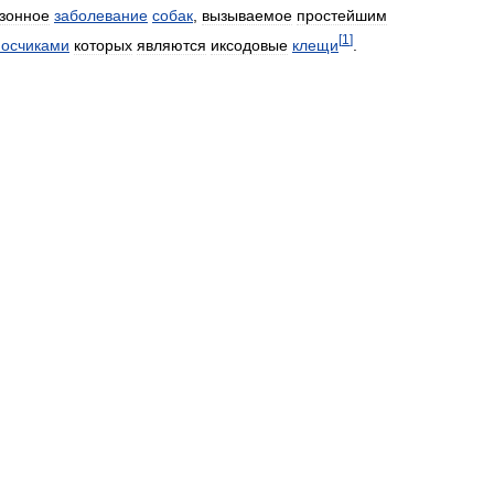
зонное
заболевание
собак
,
вызываемое
простейшим
[
1
]
носчиками
которых
являются
иксодовые
клещи
.