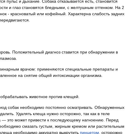
тся
пульс
и
дыхание
.
Собака
отказывается
есть
,
становится
ости
и
глаз
становятся
бледными
,
с
желтушным
оттенком
.
На
2
енок
-
красноватый
или
кофейный
.
Характерна
слабость
задних
передвигаются
.
кровь
.
Положительный
диагноз
ставится
при
обнаружении
в
лазмоза
.
ринарным
врачом:
применяются
специальные
препараты
и
авленное
на
снятие
общей
интоксикации
организма
.
обрабатывать
животное
против
клещей
.
иод
собак
необходимо
постоянно
осматривать
.
Обнаруженных
удалить
.
Удалять
клеща
нужно
осторожно
,
так
как
в
теле
а
—
это
может
привести
к
последующему
нагноению
.
Перед
еобходимо
смазать
густым
,
жирным
кремом
или
растительным
клеща
необходимо
аккуратно
выкрутить
пинцетом
,
осторожно