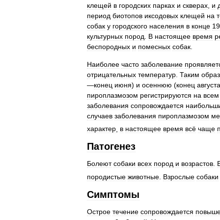
клещей
в
городских
парках
и
скверах
,
и
период
биотопов
иксодовых
клещей
на
собак
у
городского
населения
в
конце
19
культурных
пород
.
В
настоящее
время
р
беспородных
и
помесных
собак
.
Наиболее
часто
заболевание
проявляет
отрицательных
температур
.
Таким
обра
—
конец
июня
)
и
осеннюю
(
конец
август
пироплазмозом
регистрируются
на
всем
заболевания
сопровождается
наибольш
случаев
заболевания
пироплазмозом
ме
характер
,
в
настоящее
время
всё
чаще
Патогенез
Болеют
собаки
всех
пород
и
возрастов
.
породистые
животные
.
Взрослые
собаки
Симптомы
Острое
течение
сопровождается
повыш