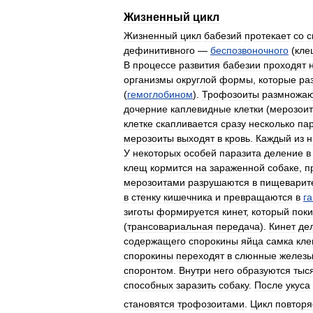
Жизненный
цикл
Жизненный
цикл
бабезий
протекает
со
с
дефинитивного
—
беспозвоночного
(
кле
В
процессе
развития
бабезии
проходят
организмы
округлой
формы
,
которые
ра
(
гемоглобином
).
Трофозоиты
размножаю
дочерние
каплевидные
клетки
(
мерозои
клетке
скапливается
сразу
несколько
па
мерозоиты
выходят
в
кровь
.
Каждый
из
н
У
некоторых
особей
паразита
деление
в
клещ
кормится
на
зараженной
собаке
,
п
мерозоитами
разрушаются
в
пищеварит
в
стенку
кишечника
и
превращаются
в
г
зиготы
формируется
кинет
,
который
поки
(
трансовариальная
передача
).
Кинет
де
содержащего
спорокины
яйца
самка
кл
спорокины
переходят
в
слюнные
желез
споронтом
.
Внутри
него
образуются
тыс
способных
заразить
собаку
.
После
укуса
становятся
трофозоитами
.
Цикл
повторя