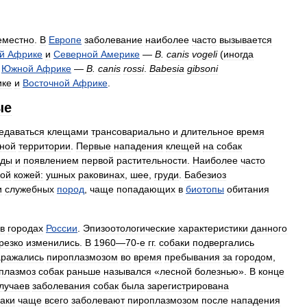
еместно
.
В
Европе
заболевание
наиболее
часто
вызывается
й
Африке
и
Северной
Америке
—
B
.
canis
vogeli
(
иногда
Южной
Африке
—
B
.
canis
rossi
.
Babesia
gibsoni
ике
и
Восточной
Африке
.
ые
едаваться
клещами
трансовариально
и
длительное
время
ной
территории
.
Первые
нападения
клещей
на
собак
оды
и
появлением
первой
растительности
.
Наиболее
часто
кой
кожей:
ушных
раковинах
,
шее
,
груди
.
Бабезиоз
и
служебных
пород
,
чаще
попадающих
в
биотопы
обитания
в
городах
России
.
Эпизоотологические
характеристики
данного
резко
изменились
.
В
1960
—
70
-
е
гг
.
собаки
подвергались
аражались
пироплазмозом
во
время
пребывания
за
городом
,
плазмоз
собак
раньше
назывался
«
лесной
болезнью
».
В
конце
лучаев
заболевания
собак
была
зарегистрирована
аки
чаще
всего
заболевают
пироплазмозом
после
нападения