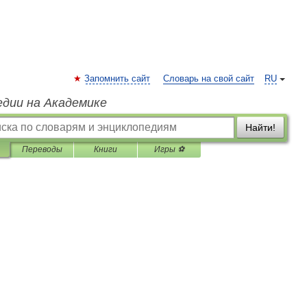
Запомнить сайт
Словарь на свой сайт
RU
едии на Академике
Найти!
Переводы
Книги
Игры ⚽