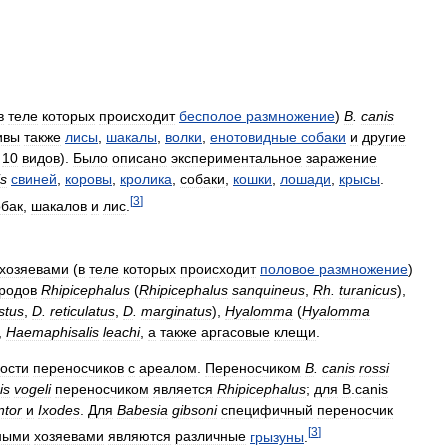
в
теле
которых
происходит
бесполое
размножение
)
B
.
canis
ивы
также
лисы
,
шакалы
,
волки
,
енотовидные
собаки
и
другие
10
видов
).
Было
описано
экспериментальное
заражение
is
свиней
,
коровы
,
кролика
,
собаки
,
кошки
,
лошади
,
крысы
.
[
3
]
обак
,
шакалов
и
лис
.
хозяевами
(
в
теле
которых
происходит
половое
размножение
)
родов
Rhipicephalus
(
Rhipicephalus
sanquineus
,
Rh
.
turanicus
),
stus
,
D
.
reticulatus
,
D
.
marginatus
),
Hyalomma
(
Hyalomma
,
Haemaphisalis
leachi
,
а
также
аргасовые
клещи
.
ости
переносчиков
с
ареалом
.
Переносчиком
B
.
canis
rossi
is
vogeli
переносчиком
является
Rhipicephalus
;
для
B
.
canis
tor
и
Ixodes
.
Для
Babesia
gibsoni
специфичный
переносчик
[
3
]
ными
хозяевами
являются
различные
грызуны
.