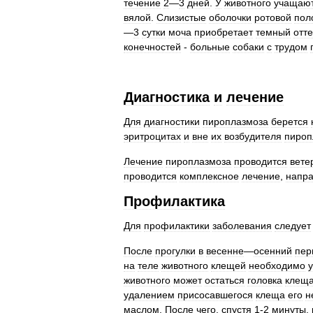
течение
2
—
3
дней
.
У
животного
учащаю
вялой
.
Слизистые
оболочки
ротовой
пол
—
3
сутки
моча
приобретает
темный
отт
конечностей
-
больные
собаки
с
трудом
Диагностика
и
лечение
Для
диагностики
пироплазмоза
берется
эритроцитах
и
вне
их
возбудителя
пироп
Лечение
пироплазмоза
проводится
вете
проводится
комплексное
лечение
,
напр
Профилактика
Для
профилактики
заболевания
следует
После
прогулки
в
весенне
—
осенний
пер
на
теле
животного
клещей
необходимо
животного
может
остаться
головка
клещ
удалением
присосавшегося
клеща
его
н
маслом
.
После
чего
,
спустя
1
-
2
минуты
,