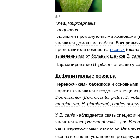
Клещ
Rhipicephalus
sanquineus
Главными
промежуточными
хозяевами
(
являются
домашние
собаки
.
Восприимч
представители
семейства
псовых
(
около
выделенными
от
больных
щенков
B
.
can
Паразитирование
B
.
gibsoni
описано
у
с
Дефинитивные
хозяева
Переносчиками
бабезиоза
и
основными
паразита
являются
иксодовые
клещи
из
Dermacentor
(
Dermacentor
pictus
,
D
.
vetu
marginatum
,
H
.
plumbeum
),
Ixodes
ricinus
У
B
.
canis
наблюдается
связь
специфичн
является
клещ
Haemaphysalis
;
для
B
.
can
canis
переносчиками
являются
Dermacen
окончательно
не
установлен
,
резервуар