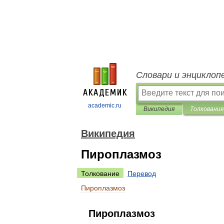
Словари и энциклоп
academic.ru
Википедия
Толкования
Википедия
Пироплазмоз
Толкование
Перевод
Пироплазмоз
Пироплазмоз