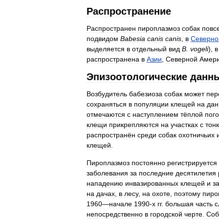
Распространение
Распространен
пироплазмоз
собак
повс
подвидом
Babesia
canis
canis
,
в
Северно
выделяется
в
отдельный
вид
B
.
vogeli
),
в
распространена
в
Азии
,
Северной
Амер
Эпизоотологические
данн
Возбудитель
бабезиоза
собак
может
пер
сохраняться
в
популяции
клещей
на
дан
отмечаются
с
наступлением
тёплой
пог
клещи
прикрепляются
на
участках
с
тон
распространён
среди
собак
охотничьих
клещей
.
Пироплазмоз
постоянно
регистрируется
заболевания
за
последние
десятилетия
нападению
инвазированных
клещей
и
з
на
дачах
,
в
лесу
,
на
охоте
,
поэтому
пиро
1960
—
начале
1990
-
х
гг
.
большая
часть
с
непосредственно
в
городской
черте
.
Соб