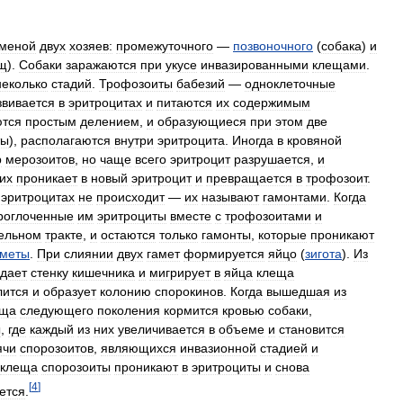
меной
двух
хозяев:
промежуточного
—
позвоночного
(
собака
)
и
щ
).
Собаки
заражаются
при
укусе
инвазированными
клещами
.
неколько
стадий
.
Трофозоиты
бабезий
—
одноклеточные
звивается
в
эритроцитах
и
питаются
их
содержимым
тся
простым
делением
,
и
образующиеся
при
этом
две
ты
),
располагаются
внутри
эритроцита
.
Иногда
в
кровяной
р
мерозоитов
,
но
чаще
всего
эритроцит
разрушается
,
и
их
проникает
в
новый
эритроцит
и
превращается
в
трофозоит
.
эритроцитах
не
происходит
—
их
называют
гамонтами
.
Когда
роглоченные
им
эритроциты
вместе
с
трофозоитами
и
ельном
тракте
,
и
остаются
только
гамонты
,
которые
проникают
аметы
.
При
слиянии
двух
гамет
формируется
яйцо
(
зигота
).
Из
дает
стенку
кишечника
и
мигрирует
в
яйца
клеща
лится
и
образует
колонию
спорокинов
.
Когда
вышедшая
из
еща
следующего
поколения
кормится
кровью
собаки
,
ы
,
где
каждый
из
них
увеличивается
в
объеме
и
становится
ячи
спорозоитов
,
являющихся
инвазионной
стадией
и
клеща
спорозоиты
проникают
в
эритроциты
и
снова
[
4
]
ется
.