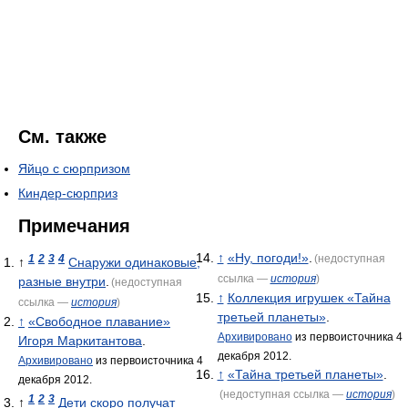
См. также
Яйцо с сюрпризом
Киндер-сюрприз
Примечания
↑
«Ну, погоди!»
.
1
2
3
4
(недоступная
↑
Снаружи одинаковые,
ссылка —
история
)
разные внутри
.
(недоступная
↑
Коллекция игрушек «Тайна
ссылка —
история
)
третьей планеты»
.
↑
«Свободное плавание»
Архивировано
из первоисточника 4
Игоря Маркитантова
.
декабря 2012.
Архивировано
из первоисточника 4
↑
«Тайна третьей планеты»
.
декабря 2012.
(недоступная ссылка —
история
)
1
2
3
↑
Дети скоро получат