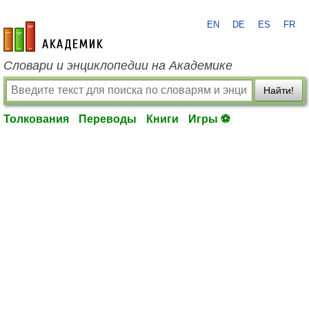
EN
DE
ES
FR
academic.ru
Словари и энциклопедии на Академике
Найти!
Толкования
Переводы
Книги
Игры ⚽