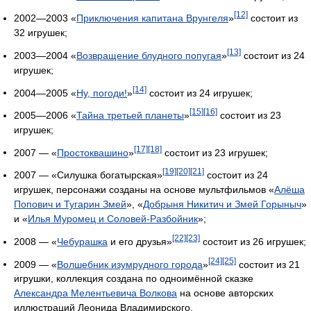
[12]
2002—2003 «
Приключения капитана Врунгеля
»
состоит из
32 игрушек;
[13]
2003—2004 «
Возвращение блудного попугая
»
состоит из 24
игрушек;
[14]
2004—2005 «
Ну, погоди!
»
состоит из 24 игрушек;
[15]
[16]
2005—2006 «
Тайна третьей планеты
»
состоит из 23
игрушек;
[17]
[18]
2007 — «
Простоквашино
»
состоит из 23 игрушек;
[19]
[20]
[21]
2007 — «Силушка богатырская»
состоит из 24
игрушек, персонажи созданы на основе мультфильмов «
Алёша
Попович и Тугарин Змей
», «
Добрыня Никитич и Змей Горыныч
»
и «
Илья Муромец и Соловей-Разбойник
»;
[22]
[23]
2008 — «
Чебурашка
и его друзья»
состоит из 26 игрушек;
[24]
[25]
2009 — «
Волшебник изумрудного города
»
состоит из 21
игрушки, коллекция создана по одноимённой сказке
Александра Мелентьевича Волкова
на основе авторских
иллюстраций Леонида Владимирского.