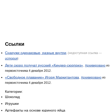
Ссылки
Снаружи одинаковые, разные внутри
.
(недоступная ссылка —
история
)
Дети скоро получат русский «Киндер-сюрприз»
.
Архивировано
из
первоисточника 4 декабря 2012.
«Свободное плавание» Игоря Маркитантова
.
Архивировано
из
первоисточника 4 декабря 2012.
Категории:
Шоколад
Игрушки
Артефакты на основе куриного яйца