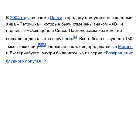
В
2004 году
во время
Пасхи
в продажу поступили освященные
яйца «Петрушка», которые были отмечены знаком «ХВ» и
надписью «Освящено в Спасо-Парголовском храме», что
[4]
вызвало недовольство верующих
. Всего было выпущено 150
[5]
[6]
тысяч таких яиц
. Большая часть яиц продавалась в
Москве
и Екатеринбурге, внутри была игрушка из серии «
Возвращение
[6]
блудного попугая
»
.