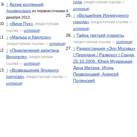
года
.
(недоступная ссылка —
↑
Архив коллекций
.
история
)
Архивировано
из первоисточника 4
↑
«Волшебник Изумрудного
декабря 2012.
города»
.
(недоступная ссылка —
↑
«Вини Пух»
.
(недоступная
история
)
ссылка —
история
)
↑
Тайна третьей планеты
.
↑
«Малыш и Карлсон»
.
(недоступная ссылка —
история
)
(недоступная ссылка —
история
)
↑
Радиостанция «Эхо Москвы»
↑
«Приключения капитана
/ Передачи / Разворот / Среда,
Врунгеля»
.
(недоступная
25.10.2006: Юлия Мудрицкая,
ссылка —
история
)
Дина Митина, Игорь
↑
«Возвращение блудного
Правороцкий, Алексей
попугая»
.
(недоступная ссылка —
Полянский
история
)