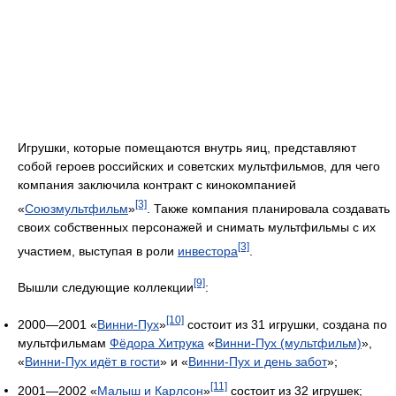
Игрушки, которые помещаются внутрь яиц, представляют
собой героев российских и советских мультфильмов, для чего
компания заключила контракт с кинокомпанией
[3]
«
Союзмультфильм
»
. Также компания планировала создавать
своих собственных персонажей и снимать мультфильмы с их
[3]
участием, выступая в роли
инвестора
.
[9]
Вышли следующие коллекции
:
[10]
2000—2001 «
Винни-Пух
»
состоит из 31 игрушки, создана по
мультфильмам
Фёдора Хитрука
«
Винни-Пух (мультфильм)
»,
«
Винни-Пух идёт в гости
» и «
Винни-Пух и день забот
»;
[11]
2001—2002 «
Малыш и Карлсон
»
состоит из 32 игрушек;