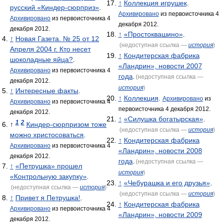
↑
Коллекция игрушек
.
русский «Киндер-сюрприз»
.
Архивировано
из первоисточника 4
Архивировано
из первоисточника 4
декабря 2012.
декабря 2012.
↑
«Простоквашино»
.
↑
Новая Газета. № 25 от 12
(недоступная ссылка —
история
)
Апреля 2004 г. Кто несет
↑
Кондитерская фабрика
шоколадные яйца?
.
«Ландрин», новости 2007
Архивировано
из первоисточника 4
года
.
(недоступная ссылка —
декабря 2012.
история
)
↑
Интересные факты
.
↑
Коллекция
.
Архивировано
из
Архивировано
из первоисточника 4
первоисточника 4 декабря 2012.
декабря 2012.
↑
«Силушка богатырская»
.
1
2
↑
Киндер-сюрпризом тоже
(недоступная ссылка —
история
)
можно христосоваться
.
↑
Кондитерская фабрика
Архивировано
из первоисточника 4
«Ландрин», новости 2008
декабря 2012.
года
.
(недоступная ссылка —
↑
«Петрушка» прошел
история
)
«Контрольную закупку»
.
↑
«Чебурашка и его друзья»
.
(недоступная ссылка —
история
)
(недоступная ссылка —
история
)
↑
Привет я Петрушка!
.
↑
Кондитерская фабрика
Архивировано
из первоисточника 4
«Ландрин», новости 2009
декабря 2012.