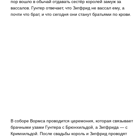
пор вошло в обычай отдавать сестёр королей замуж за
вассалов. Гунтер отвечает, что Зигфрид не вассал ему, а
почти что брат, и что сегодня они станут братьями по крови.
В соборе Вормса проводится церемония, которая связывает
брачными узами Гунтера с Брюнхильдой, а Зигфрида — с
Кримхильдой. После свадьбы король и Зигфрид проводят