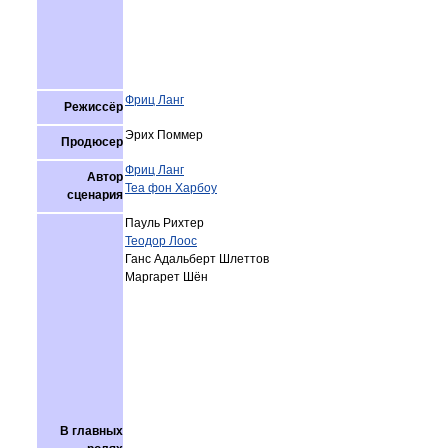
Фриц Ланг
Режиссёр
Эрих Поммер
Продюсер
Фриц Ланг
Автор
Теа фон Харбоу
сценария
Пауль Рихтер
Теодор Лоос
Ганс Адальберт Шлеттов
Маргарет Шён
В главных