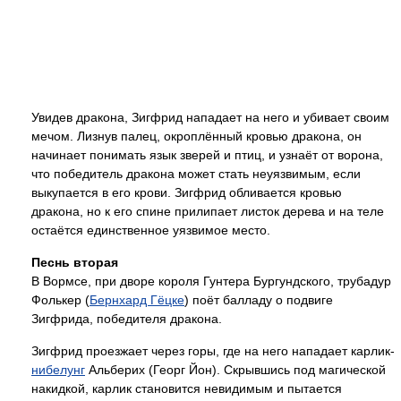
Увидев дракона, Зигфрид нападает на него и убивает своим
мечом. Лизнув палец, окроплённый кровью дракона, он
начинает понимать язык зверей и птиц, и узнаёт от ворона,
что победитель дракона может стать неуязвимым, если
выкупается в его крови. Зигфрид обливается кровью
дракона, но к его спине прилипает листок дерева и на теле
остаётся единственное уязвимое место.
Песнь вторая
В Вормсе, при дворе короля Гунтера Бургундского, трубадур
Фолькер (
Бернхард Гёцке
) поёт балладу о подвиге
Зигфрида, победителя дракона.
Зигфрид проезжает через горы, где на него нападает карлик-
нибелунг
Альберих (Георг Йон). Скрывшись под магической
накидкой, карлик становится невидимым и пытается