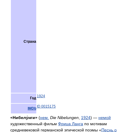
Страна
1924
Год
ID 0015175
IMDb
«Нибелу́нги»
(
нем.
Die Nibelungen
,
1924
) —
немой
художественный фильм
Фрица Ланга
по мотивам
средневековой германской эпической поэмы «
Песнь о