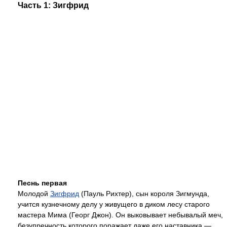
Часть 1: Зигфрид
Песнь первая
Молодой
Зигфрид
(Пауль Рихтер), сын короля Зигмунда,
учится кузнечному делу у живущего в диком лесу старого
мастера Мима (Георг Джон). Он выковывает небывалый меч,
безупречность которого поражает даже его наставника —