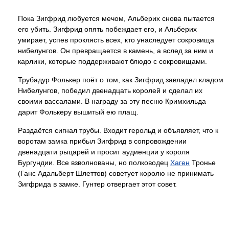
Пока Зигфрид любуется мечом, Альберих снова пытается
его убить. Зигфрид опять побеждает его, и Альберих
умирает, успев проклясть всех, кто унаследует сокровища
нибелунгов. Он превращается в камень, а вслед за ним и
карлики, которые поддерживают блюдо с сокровищами.
Трубадур Фолькер поёт о том, как Зигфрид завладел кладом
Нибелунгов, победил двенадцать королей и сделал их
своими вассалами. В награду за эту песню Кримхильда
дарит Фолькеру вышитый ею плащ.
Раздаётся сигнал трубы. Входит герольд и объявляет, что к
воротам замка прибыл Зигфрид в сопровождении
двенадцати рыцарей и просит аудиенции у короля
Бургундии. Все взволнованы, но полководец
Хаген
Тронье
(Ганс Адальберт Шлеттов) советует королю не принимать
Зигфрида в замке. Гунтер отвергает этот совет.