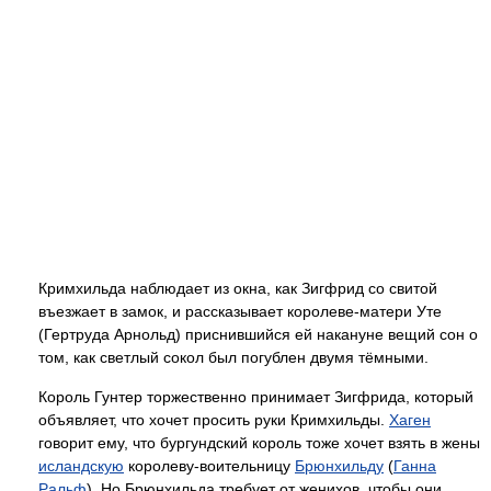
Кримхильда наблюдает из окна, как Зигфрид со свитой
въезжает в замок, и рассказывает королеве-матери Уте
(Гертруда Арнольд) приснившийся ей накануне вещий сон о
том, как светлый сокол был погублен двумя тёмными.
Король Гунтер торжественно принимает Зигфрида, который
объявляет, что хочет просить руки Кримхильды.
Хаген
говорит ему, что бургундский король тоже хочет взять в жены
исландскую
королеву-воительницу
Брюнхильду
(
Ганна
Ральф
). Но Брюнхильда требует от женихов, чтобы они