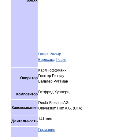
ролях
Ганна Ральф
Бернхард Гёцке
Карл Гоффманн
Гюнтер Риттау
Оператор
Вальтер Руттман
Готфрид Хупперц
Композитор
Decla-Bioscop AG
Кинокомпания
Universum Film A.G. (UFA)
141 мин
Длительность
Германия