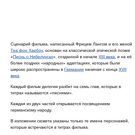
Сценарий фильма, написанный Фрицем Лангом и его женой
Теа фон Харбоу
, основан на классической эпической поэме
«
Песнь о Нибелунгах
», созданной в начале
XIII века
, и на её
более поздних «народных» адаптациях, которые были
широко распространены в
Германии
начиная с конца
XVII
века
.
Каждый фильм дилогии разбит на семь глав, которые в
титрах называются «песнями».
Каждая из двух частей открывается посвящением
германскому народу.
В изложении сюжета указаны только те имена персонажей,
которые встречаются в титрах фильма.