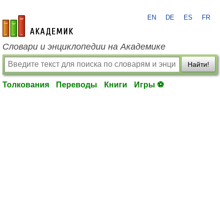
EN
DE
ES
FR
academic.ru
Словари и энциклопедии на Академике
Найти!
Толкования
Переводы
Книги
Игры ⚽