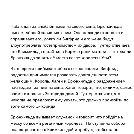
Наблюдая за влюблёнными из своего окна, Брюнхильда
пылает чёрной завистью к ним. Она подходит к королю и
спрашивает его, долго ли Зигфрид и его жена будут
злоупотреблять гостеприимством их двора. Гунтер отвечает,
что Кримхильда остаётся в Вормсе ради матери — готова ли
Брюнхильда занять её место возле королевы Уты?
В это время прибывает обоз с сокровищами. Зигфрид
радостно принимается раздавать драгоценности всем
желающим. Король, Хаген и Брюнхильда с раздражением
наблюдают за ним из окна. Хаген говорит, что, видимо, самое
время отправить Зигфрида домой. Гунтер отвечает, что
никогда не предложит ему уехать, это должно произойти по
воле самого Зигфрида.
Брюнхильда вызывает служанок и говорит, что пойдёт на
мессу со всеми регалиями королевы. На ступенях собора
она встречается с Кримхильдой и требует, чтобы та не