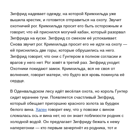
Зигфрид надевает одежду, на которой Кримхильда уже
вышила крестик, и готовится отправиться на охоту. Звучит
охотничий рог. Кримхильда просит его быть осторожным и
говорит, что ей приснился могучий кабан, который разорвал
Зигфрида на куски. Зигфрид со смехом её успокаивает.
Снова звучит рог. Кримхильда просит его не идти на охоту —
ей приснились две горы, которые обрушились на него.
Зигфрид говорит, что они с Гунтером в полном согласии и
врагов у него нет. Рог зовёт в третий раз. Зигфрид уходит.
Охотники покидают замок. Кримхильда, вся не своя от
волнения, говорит матери, что будто вся кровь покинула её
сердце.
В Оденвальдском лесу идёт весёлая охота, но король Гунтер
сидит мрачнее тучи. Появляется счастливый Зигфрид,
который обещает пригоршню красного золота за бурдюк
белого вина.
Хаген
говорит ему, что у повозки с вином
сломалась ось и вина нет, но он знает поблизости родник с
холодной водой. Он предлагает Зигфриду бежать к нему
наперегонки — кто первым зачерпнёт из родника, тот и