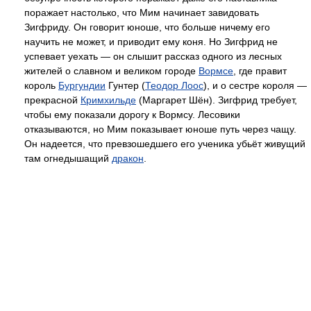
поражает настолько, что Мим начинает завидовать
Зигфриду. Он говорит юноше, что больше ничему его
научить не может, и приводит ему коня. Но Зигфрид не
успевает уехать — он слышит рассказ одного из лесных
жителей о славном и великом городе
Вормсе
, где правит
король
Бургундии
Гунтер (
Теодор Лоос
), и о сестре короля —
прекрасной
Кримхильде
(Маргарет Шён). Зигфрид требует,
чтобы ему показали дорогу к Вормсу. Лесовики
отказываются, но Мим показывает юноше путь через чащу.
Он надеется, что превзошедшего его ученика убьёт живущий
там огнедышащий
дракон
.