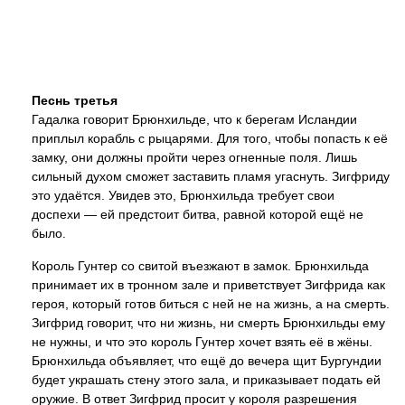
Песнь третья
Гадалка говорит Брюнхильде, что к берегам Исландии
приплыл корабль с рыцарями. Для того, чтобы попасть к её
замку, они должны пройти через огненные поля. Лишь
сильный духом сможет заставить пламя угаснуть. Зигфриду
это удаётся. Увидев это, Брюнхильда требует свои
доспехи — ей предстоит битва, равной которой ещё не
было.
Король Гунтер со свитой въезжают в замок. Брюнхильда
принимает их в тронном зале и приветствует Зигфрида как
героя, который готов биться с ней не на жизнь, а на смерть.
Зигфрид говорит, что ни жизнь, ни смерть Брюнхильды ему
не нужны, и что это король Гунтер хочет взять её в жёны.
Брюнхильда объявляет, что ещё до вечера щит Бургундии
будет украшать стену этого зала, и приказывает подать ей
оружие. В ответ Зигфрид просит у короля разрешения