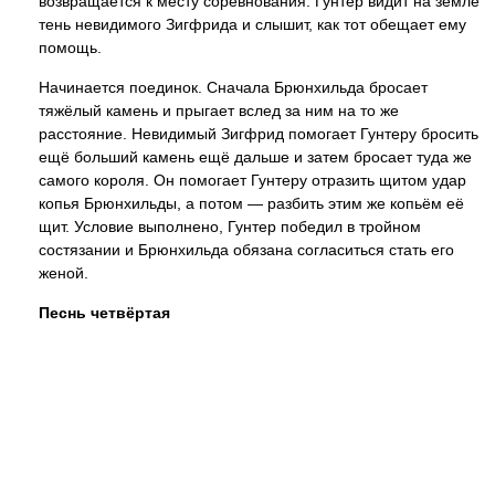
возвращается к месту соревнования. Гунтер видит на земле
тень невидимого Зигфрида и слышит, как тот обещает ему
помощь.
Начинается поединок. Сначала Брюнхильда бросает
тяжёлый камень и прыгает вслед за ним на то же
расстояние. Невидимый Зигфрид помогает Гунтеру бросить
ещё больший камень ещё дальше и затем бросает туда же
самого короля. Он помогает Гунтеру отразить щитом удар
копья Брюнхильды, а потом — разбить этим же копьём её
щит. Условие выполнено, Гунтер победил в тройном
состязании и Брюнхильда обязана согласиться стать его
женой.
Песнь четвёртая