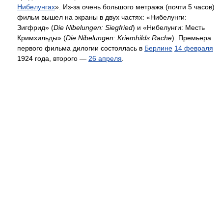
Нибелунгах
». Из-за очень большого метража (почти 5 часов)
фильм вышел на экраны в двух частях: «Нибелунги:
Зигфрид» (
Die Nibelungen: Siegfried
) и «Нибелунги: Месть
Кримхильды» (
Die Nibelungen: Kriemhilds Rache
). Премьера
первого фильма дилогии состоялась в
Берлине
14 февраля
1924 года, второго —
26 апреля
.