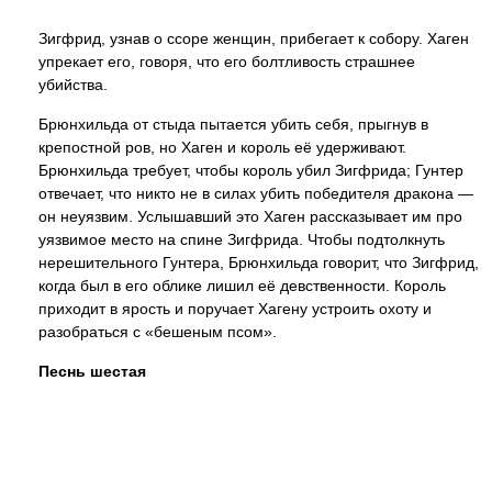
Зигфрид, узнав о ссоре женщин, прибегает к собору. Хаген
упрекает его, говоря, что его болтливость страшнее
убийства.
Брюнхильда от стыда пытается убить себя, прыгнув в
крепостной ров, но Хаген и король её удерживают.
Брюнхильда требует, чтобы король убил Зигфрида; Гунтер
отвечает, что никто не в силах убить победителя дракона —
он неуязвим. Услышавший это Хаген рассказывает им про
уязвимое место на спине Зигфрида. Чтобы подтолкнуть
нерешительного Гунтера, Брюнхильда говорит, что Зигфрид,
когда был в его облике лишил её девственности. Король
приходит в ярость и поручает Хагену устроить охоту и
разобраться с «бешеным псом».
Песнь шестая