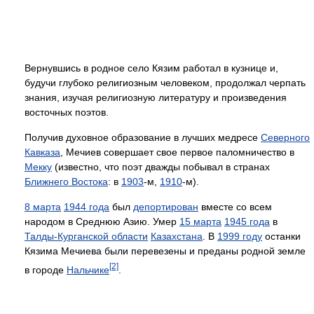
Вернувшись в родное село Кязим работал в кузнице и,
будучи глубоко религиозным человеком, продолжал черпать
знания, изучая религиозную литературу и произведения
восточных поэтов.
Получив духовное образование в лучших медресе
Северного
Кавказа
, Мечиев совершает свое первое паломничество в
Мекку
(известно, что поэт дважды побывал в странах
Ближнего Востока
: в
1903
-м,
1910
-м).
8 марта
1944 года
был
депортирован
вместе со всем
народом в Среднюю Азию. Умер
15 марта
1945 года
в
Талды-Курганской области
Казахстана
. В
1999 году
останки
Кязима Мечиева были перевезены и преданы родной земле
[2]
в городе
Нальчике
.