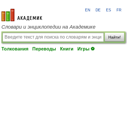
EN
DE
ES
FR
academic.ru
Словари и энциклопедии на Академике
Найти!
Толкования
Переводы
Книги
Игры ⚽