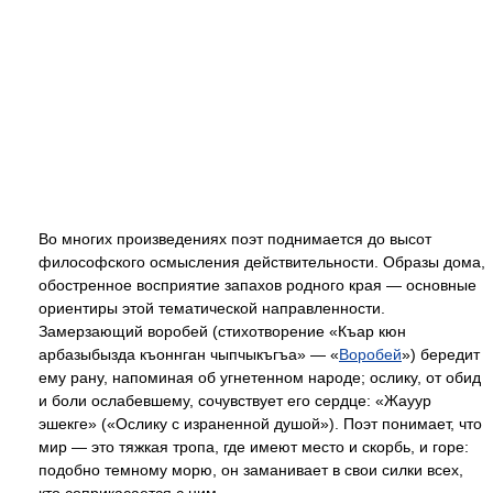
Во многих произведениях поэт поднимается до высот
философского осмысления действительности. Образы дома,
обостренное восприятие запахов родного края — основные
ориентиры этой тематической направленности.
Замерзающий воробей (стихотворение «Къар кюн
арбазыбызда къоннган чыпчыкъгъа» — «
Воробей
») бередит
ему рану, напоминая об угнетенном народе; ослику, от обид
и боли ослабевшему, сочувствует его сердце: «Жауур
эшекге» («Ослику с израненной душой»). Поэт понимает, что
мир — это тяжкая тропа, где имеют место и скорбь, и горе:
подобно темному морю, он заманивает в свои силки всех,