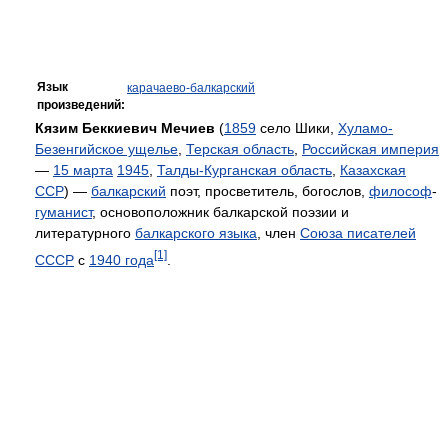
Язык
карачаево-балкарский
произведений:
Кязим Беккиевич Мечиев
(
1859
село Шики,
Хуламо-
Безенгийское ущелье
,
Терская область
,
Российская империя
—
15 марта
1945
,
Талды-Курганская область
,
Казахская
ССР
) —
балкарский
поэт, просветитель, богослов,
философ
-
гуманист
, основоположник балкарской поэзии и
литературного
балкарского языка
, член
Союза писателей
[1]
СССР
с
1940 года
.