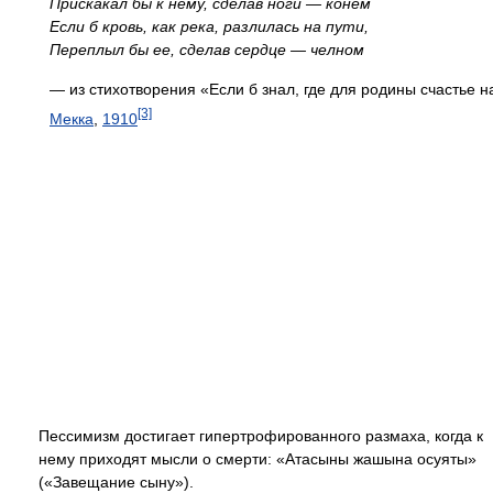
Прискакал бы к нему, сделав ноги — конем
Если б кровь, как река, разлилась на пути,
Переплыл бы ее, сделав сердце — челном
— из стихотворения «Если б знал, где для родины счастье н
[3]
Мекка
,
1910
Пессимизм достигает гипертрофированного размаха, когда к
нему приходят мысли о смерти: «Атасыны жашына осуяты»
(«Завещание сыну»).