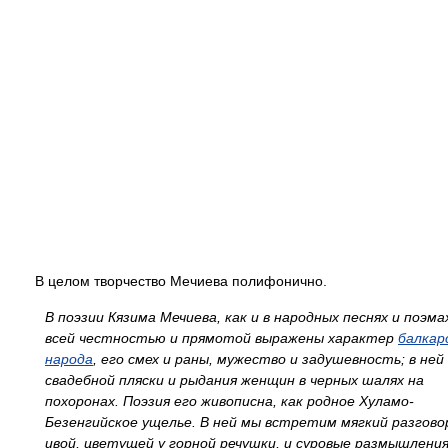
В целом творчество Мечиева полифонично.
В поэзии Кязима Мечиева, как и в народных песнях и поэмах
всей честностью и прямотой выражены характер
балкар
народа
, его смех и раны, мужество и задушевность; в ней
свадебной пляски и рыдания женщин в черных шалях на
похоронах. Поэзия его живописна, как родное Хуламо-
Безенгийское ущелье. В ней мы встретим мягкий разгово
ивой, цветущей у горной речушки, и суровые размышления