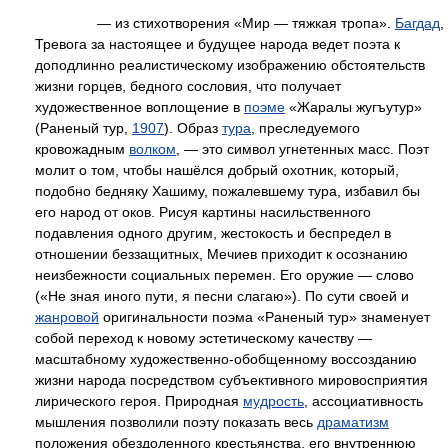
— из стихотворения «Мир — тяжкая тропа».
Багдад
,
Тревога за настоящее и будущее народа ведет поэта к
доподлинно реалистическому изображению обстоятельств
жизни горцев, бедного сословия, что получает
художественное воплощение в
поэме
«Жаралы жугъутур»
(Раненый тур,
1907
). Образ
тура
, преследуемого
кровожадным
волком
, — это символ угнетенных масс. Поэт
молит о том, чтобы нашёлся добрый охотник, который,
подобно бедняку Хашиму, пожалевшему тура, избавил бы
его народ от оков. Рисуя картины насильственного
подавления одного другим, жестокость и беспредел в
отношении беззащитных, Мечиев приходит к осознанию
неизбежности социальных перемен. Его оружие — слово
(«Не зная иного пути, я песни слагаю»). По сути своей и
жанровой
оригинальности поэма «Раненый тур» знаменует
собой переход к новому эстетическому качеству —
масштабному художественно-обобщенному воссозданию
жизни народа посредством субъективного мировосприятия
лирического героя. Природная
мудрость
, ассоциативность
мышления позволили поэту показать весь
драматизм
положения обездоленного крестьянства, его внутреннюю