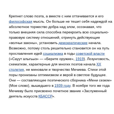
Крепнет слово поэта, а вместе с ним оттачивается и его
философская
мысль. Он больше не тешит себя надеждой на
абсолютное торжество добра над злом, осознавая, что
только внешняя сила способна перекроить всю социально-
правовую систему отношений, отринуть действующие
«волчьи законы», установить
демократические
начала.
Возможно, потому столь решительно становится он на путь
прославления идей
социализма
в годы
советской власти
(«Сауут алыгьыз» — «Берите оружие»,
1919
). Лозунговость,
схематизм, характерные для многих поэтов начала
XX
столетия
, не миновали и творчество Мечиева. Стихи этой
поры пронизаны оптимизмом и верой в светлое будущее.
Они — составляющее поэтического сборника «Мени сезюм»
(Мое слово), вышедшего в
1939 году
. В ноябре того же года
Мечиеву было присвоено почетное звание «Заслуженный
деятель искусств
КБАССР
».