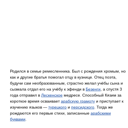
Родился в семье ремесленника. Был с рождения хромым, но
как и другие братья помогал отцу в кузнице. Отец поэта,
будучи сам необразованным, страстно желал учёбы сына и
сызмала отдал его на учёбу к эфенди в
Безенги
, а спустя 3
года отправил в
Лескенское
медресе. Способный Кязим за
короткое время осваивает
арабскую грамоту
и приступает к
изучению языков —
турецкого
и
персидского
. Тогда же
рождаются его первые стихи, записанные
арабскими
буквами
.