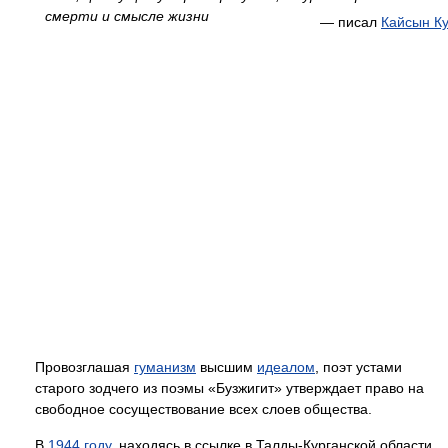
смерти и смысле жизни
— писал
Кайсын К
Провозглашая
гуманизм
высшим
идеалом
, поэт устами
старого зодчего из поэмы «Бузжигит» утверждает право на
свободное сосуществование всех слоев общества.
В
1944 году
, находясь в ссылке в Талды-Курганской области,