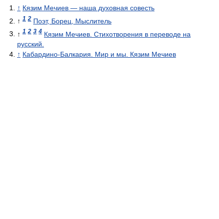
↑
Кязим Мечиев — наша духовная совесть
1
2
↑
Поэт, Борец, Мыслитель
1
2
3
4
↑
Кязим Мечиев. Стихотворения в переводе на
русский.
↑
Кабардино-Балкария. Мир и мы. Кязим Мечиев