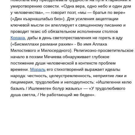
умиротворению совести. «Одна вера, одно небо и один дом
у человечества», — говорит поэт, «мы — братья по вере»
(«Дин къарнашлабыз биз»). Для усиления акцептации
ключевой мысли он апеллирует к священному писанию и
проводит тезис об обязательном исполнении столпов
Корана
, дабы в день светопреставления не гореть в аду
(«Бисмиллахи рахмани рахим» - Во имя Аллаха
Милостивого и Милосердного). Религиозно-просветительское
начало в поэзии Мечиева обнаруживает глубокое
постижение души человеческой в контексте проблем
времени.
Мораль
его стихотворений выражает идеалы
народа: честность, целеустремленность, неприятие лжи и
лицемерия, трудолюбие и неподкупность: «Ишлегенни келю
базыкъ / Ишлемеген болур жазыкъ» — «У трудолюбивого
душа светла, / Не работающий же беден».