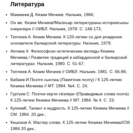
Литература
Маммеев Д. Кязим Мечиев. Нальчик, 1966;
Он же. Кязим Мечиев//Малкъар литератураны историясыны
очерклери // ОИБЛ. Нальчик, 1978. С. 148-173;
Теппеев А. Кязим Мечиев. К 120-летию со дня рождения
основателя балкарской литературы. Нальчик, 1979;
Аппаев X. Философско-эстетические взгляды Кязима
Мечиева / Развитие традиций в кабардинской и балкарской
литературах. Нальчик, 1980. С. 51-67;
Теппеев А. Кязим Мечиев // ОИБЛ. Нальчик, 1981. С. 56-86;
Бабаев И.Поэтге сынташ (Памятник поэту) / К 125-летию
Кязима Мечиева // МТ. 1984. №4. С. 24;
Гуртуев С. Поэтни керти сёзлери /(Правидивые слова поэта).
К 125-летию Кязима Мечиева // МТ. 1984. № 4. С. 23;
КупиевК, Талант и мудрость. К 125-летию Кязима Мечиева //
СМ. 1984. 20 дек.;
Кешоков А. Мастер слова. К 125-летию Кязима Мечиева//СМ.
1984.20 дек.;