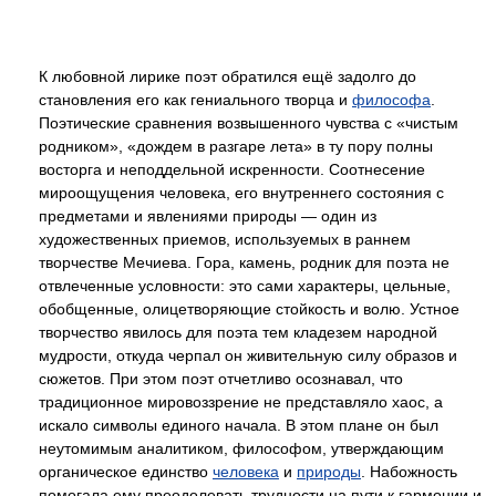
К любовной лирике поэт обратился ещё задолго до
становления его как гениального творца и
философа
.
Поэтические сравнения возвышенного чувства с «чистым
родником», «дождем в разгаре лета» в ту пору полны
восторга и неподдельной искренности. Соотнесение
мироощущения человека, его внутреннего состояния с
предметами и явлениями природы — один из
художественных приемов, используемых в раннем
творчестве Мечиева. Гора, камень, родник для поэта не
отвлеченные условности: это сами характеры, цельные,
обобщенные, олицетворяющие стойкость и волю. Устное
творчество явилось для поэта тем кладезем народной
мудрости, откуда черпал он живительную силу образов и
сюжетов. При этом поэт отчетливо осознавал, что
традиционное мировоззрение не представляло хаос, а
искало символы единого начала. В этом плане он был
неутомимым аналитиком, философом, утверждающим
органическое единство
человека
и
природы
. Набожность
помогала ему преодолевать трудности на пути к гармонии и