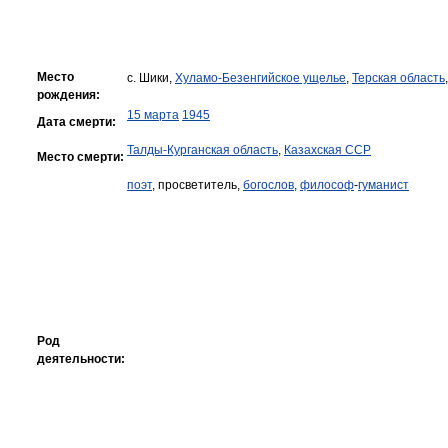
Место
с. Шики,
Хуламо-Безенгийское ущелье
,
Терская область
рождения:
15 марта
1945
Дата смерти:
Талды-Курганская область
,
Казахская ССР
Место смерти:
поэт
, просветитель,
богослов
,
философ
-
гуманист
Род
деятельности: