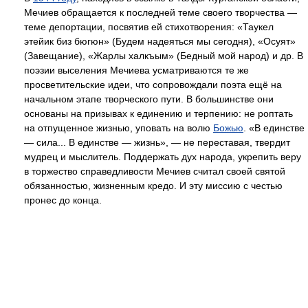
Мечиев обращается к последней теме своего творчества —
теме депортации, посвятив ей стихотворения: «Таукел
этейик биз бюгюн» (Будем надеяться мы сегодня), «Осуят»
(Завещание), «Жарлы халкъым» (Бедный мой народ) и др. В
поэзии выселения Мечиева усматриваются те же
просветительские идеи, что сопровождали поэта ещё на
начальном этапе творческого пути. В большинстве они
основаны на призывах к единению и терпению: не роптать
на отпущенное жизнью, уповать на волю
Божью
. «В единстве
— сила... В единстве — жизнь», — не переставая, твердит
мудрец и мыслитель. Поддержать дух народа, укрепить веру
в торжество справедливости Мечиев считал своей святой
обязанностью, жизненным кредо. И эту миссию с честью
пронес до конца.