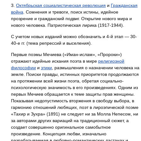
3.
Октябрьская социалистическая революция
и
Гражданская
война
. Сомнения и тревоги, поиск истины, идейное
прозрение и гражданский подвиг. Открытие нового мира и
нового человека. Патриотическая лирика (1917-1944).
С учетом новых изданий можно обозначить и 4-й этап — 30-
40-е гг. (тема репрессий и выселения).
Первые поэмы Мечиева («Иман-ислам», «Пророки»)
отражают идейные искания поэта в мире
религиозной
философии
и
этики
, размышления о назначении человека на
земле. Поиски правды, истинных приоритетов продолжаются
на протяжении всей жизни поэта, обретая социально-
психологическую значимость в его произведениях. Одним из
первых Мечиев обращается к теме защиты прав женщины.
Показывая недопустимость вторжения в свободу выбора, в
гармонию отношений любящих, поэт в лироэпической поэме
«Тахир и Зухра» (1891) не следует ни за Молла Непесом, ни
за авторами других вариаций на традиционный сюжет, а
создает совершенно оригинальное самобытное
произведение. Концепция любви, изначально
разрабатываемая в любовно-романтических дастанах и