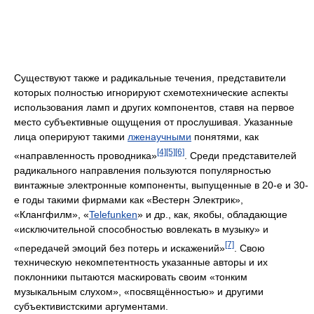
Существуют также и радикальные течения, представители
которых полностью игнорируют схемотехнические аспекты
использования ламп и других компонентов, ставя на первое
место субъективные ощущения от прослушивая. Указанные
лица оперируют такими
лженаучными
понятями, как
[4]
[5]
[6]
«направленность проводника»
. Среди представителей
радикального направления пользуются популярностью
винтажные электронные компоненты, выпущенные в 20-е и 30-
е годы такими фирмами как «Вестерн Электрик»,
«Клангфилм», «
Telefunken
» и др., как, якобы, обладающие
«исключительной способностью вовлекать в музыку» и
[7]
«передачей эмоций без потерь и искажений»
. Свою
техническую некомпетентность указанные авторы и их
поклонники пытаются маскировать своим «тонким
музыкальным слухом», «посвящённостью» и другими
субъективистскими аргументами.