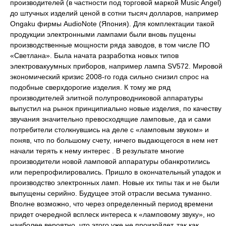
производителей (в частности под торговой маркой Music Angel)
до штучных изделий ценой в сотни тысяч долларов, например
Ongaku фирмы AudioNote (Япония). Для комплектации такой
продукции электронными лампами были вновь пущены
производственные мощности ряда заводов, в том числе ПО
«Светлана». Была начата разработка новых типов
электровакуумных приборов, например лампа SV572. Мировой
экономический кризис 2008-го года сильно снизил спрос на
подобные сверхдорогие изделия. К тому же ряд
производителей элитной полупроводниковой аппаратуры
выпустил на рынок принципиально новые изделия, по качеству
звучания значительно превосходящие ламповые, да и сами
потребители столкнувшись на деле с «ламповым звуком» и
поняв, что по большому счету, ничего выдающегося в нем нет
начали терять к нему интерес . В результате многие
производители новой ламповой аппаратуры обанкротились
или перепрофилировались. Пришло в окончательный упадок и
производство электронных ламп. Новые их типы так и не были
выпущены серийно. Будущее этой отрасли весьма туманно.
Вполне возможно, что через определенный период времени
придет очередной всплеск интереса к «ламповому звуку», но
наиболее вероятно, что этого уже не произойдет, так как