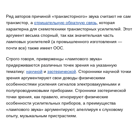
Ряд авторов причиной «транзисторного» звука считают не сам
транзистор, а
отрицательную обратную связь
, которая
характерна для схемотехники транзисторных усилителей. Этот
аргумент весьма спорный, так как значительная часть
ламповых усилителей (а промышленного изготовления —
почти все) также имеет ООС.
Строго говоря, приверженцы «лампового звука»
придерживаются различных точек зрения на указанную
тематику:
научной
и
эзотерической
. Сторонники научной точки
зрения аргументируют свои доводы физическими
особенностями усиления сигналов электровакуумными и
полупроводниковыми приборами. Стронники эзотерической
точки зрения, как правило, игнорируют физические
особенности усилительных приборов, а преимущества
«лампового звука» аргументируют, апеллируя к слуховому
опыту, музыкальным пристрастиям.