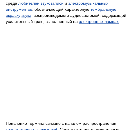
среде
любителей звукозаписи
и
электромузыкальных
инструментов
, обозначающий характерную
тембральную
окраску
звука
, воспроизводимого аудиосистемой, содержащей
усилительный тракт, выполненный на
электронных лампах
.
Появление термина связано с началом распространения
транзисторных
усилителей
. Спектр сигнала транзисторных