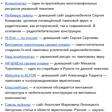
Аудиопортал
— один из крупнейших многопрофильных
ресурсов указанной тематики
Любимые лампы
— домашний сайт радиолюбителя Сергея
Комарова, целиком посвящённый ламповой звуко- и
радиотехнике, как исторической, так и современной. В
основном — радиолюбительские конструкции.
Hi End — по русски!
— домашний сайт Сергея Сергеева.
Винтажная электроника своими руками
— самостоятельное
создание hi-end ламповых усилителей радиолюбителями.
Наш аудиопортал
— украинский ресурс по ламповому звуку
HiFi&HiEnd своими руками
— домашний сайт Михаила
Торопкина — один из старейших в Рунете по данной тематике
Welcome to ALTOR
— домашний сайт Александра Торреса —
ламповая и полупроводниковая звукотехника.
КлассикАудио
— в основном обсуждается винтажная
аппаратура и любительские конструкции на винтажных
компонентах
Сквозь асфальт
— сайт Анатолия Марковича Лихницкого.
Авторские статьи в области звукотехники. Ранние — научно-