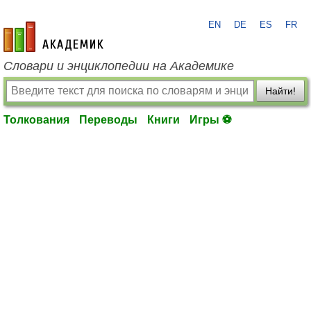
EN
DE
ES
FR
academic.ru
Словари и энциклопедии на Академике
Найти!
Толкования
Переводы
Книги
Игры ⚽