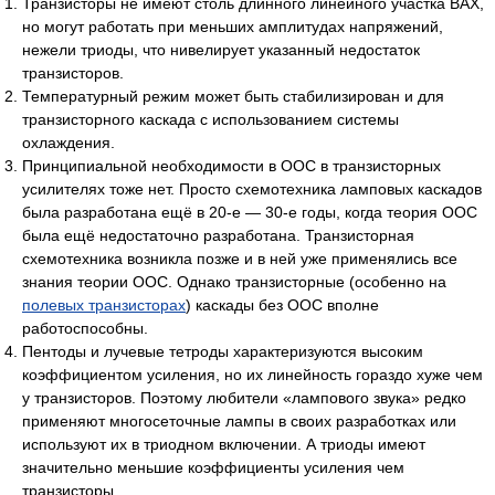
Транзисторы не имеют столь длинного линейного участка ВАХ,
но могут работать при меньших амплитудах напряжений,
нежели триоды, что нивелирует указанный недостаток
транзисторов.
Температурный режим может быть стабилизирован и для
транзисторного каскада с использованием системы
охлаждения.
Принципиальной необходимости в ООС в транзисторных
усилителях тоже нет. Просто схемотехника ламповых каскадов
была разработана ещё в 20-е — 30-е годы, когда теория ООС
была ещё недостаточно разработана. Транзисторная
схемотехника возникла позже и в ней уже применялись все
знания теории ООС. Однако транзисторные (особенно на
полевых транзисторах
) каскады без ООС вполне
работоспособны.
Пентоды и лучевые тетроды характеризуются высоким
коэффициентом усиления, но их линейность гораздо хуже чем
у транзисторов. Поэтому любители «лампового звука» редко
применяют многосеточные лампы в своих разработках или
используют их в триодном включении. А триоды имеют
значительно меньшие коэффициенты усиления чем
транзисторы.