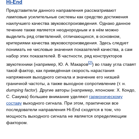
Hi-End
Представители данного направления рассматривают
ламповые усилительные системы как средство достижения
наилучшего качества звуковоспроизведения. Однако данное
течение также является неоднородным и в нём можно
выделить ряд ответвлений, отличающихся, в основном,
критериями качества звуко­вос­произ­ве­де­ния. Здесь следует
понимать не числовые значения показателей качества, а сам
набор этих показателей. В частности, ряд конструкторов
[2]
звукотехники (например, Ю. А. Макаров
) во главу угла ставят
такой фактор, как приведённая скорость нарастания
напряжения выходного сигнала и значение его низшей
граничной частоты, а также выходное сопротивление (т. н.
dumping factor
). Другие авторы (например, японские: Х. Кондо,
С. Сакума) большее внимание уделяют
гармоническому
составу
выходного сигнала. При этом, практически все
последователи направления Hi-End сходятся в том, что
мощность выходного сигнала не является определяющим
фактором.