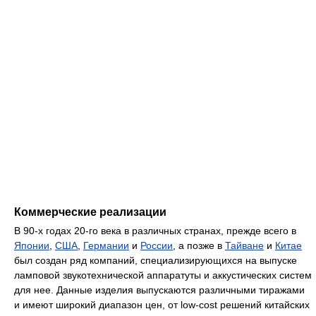
Коммерческие реализации
В 90-х годах 20-го века в различных странах, прежде всего в
Японии
,
США
,
Германии
и
России
, а позже в
Тайване
и
Китае
был создан ряд компаний, специализирующихся на выпуске
ламповой звукотехнической аппаратуты и аккустических систем
для нее. Данные изделия выпускаются различными тиражами
и имеют широкий диапазон цен, от low-cost решений китайских