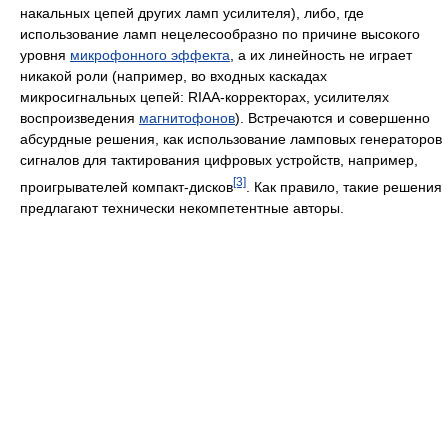
накальных цепей других ламп усилителя), либо, где
использование ламп нецелесообразно по причине высокого
уровня
микрофонного эффекта
, а их линейность не играет
никакой роли (например, во входных каскадах
микросигнальных цепей: RIAA-корректорах, усилителях
воспроизведения
магнитофонов
). Встречаются и совершенно
абсурдные решения, как использование ламповых генераторов
сигналов для тактирования цифровых устройств, например,
[3]
проигрывателей компакт-дисков
. Как правило, такие решения
предлагают технически некомпетентные авторы.