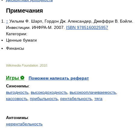
Примечания
↑
Уильям Ф. Шарп, Гордон Дж. Александер, Джеффри В. Бэйли.
Инвестиции. ИНФРА-М. 2007.
ISBN 9785160025957
Категории:
Ценные бумаги
Финансы
Wikimedia Foundation
.
2010
.
Игры ⚽
Поможем написать реферат
Синонимы
:
выгодность
,
высокодоходность
,
высокооплачиваемость
,
кассовость
,
прибыльность
,
рентабельность
,
тяга
Антонимы
:
нерентабельность