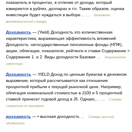
показатель в процентах, в отличие от дохода, который
измеряется в рублях, долларах и т.п. Таким образом, оценка
инвестиции будет нуждаться в выборе… …
Экономико-
математический словарь
Доходность
— (Yield) Доходность это количественная
характеристика, выражающая эффективность вложений.
Доходность: негосударственные пенсионные фонды (НПФ),
акции, облигации, показатели, рейтинги и ставки Содержание >
Содержание 1. и 2. Виды доходности Базовая …
Энциклопедия
инвестора
Доходность
— YIELD Доход по ценным бумагам в денежном
выражении, который рассчитывается как отношение
процентной прибыли к текущей рыночной цене. Например,
облигация номинальной стоимостью в Ј100 и 5 процентной
ставкой принесет годовой доход в Ј5. Однако,… …
Словарь-
справочник по экономике
доходность
— • высокая доходность …
Словарь русской
идиоматики