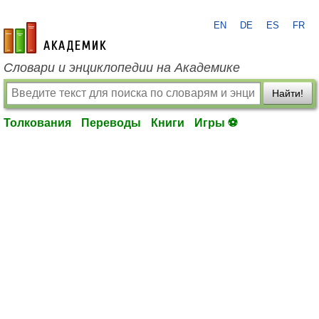
EN
DE
ES
FR
academic.ru
Словари и энциклопедии на Академике
Найти!
Толкования
Переводы
Книги
Игры ⚽