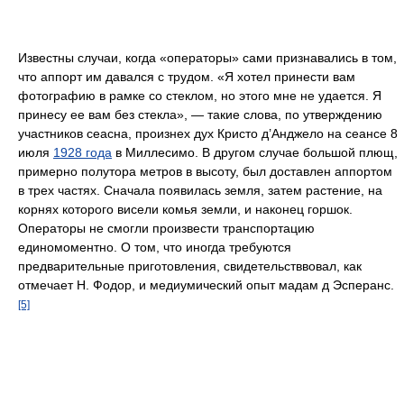
Известны случаи, когда «операторы» сами признавались в том,
что аппорт им давался с трудом. «Я хотел принести вам
фотографию в рамке со стеклом, но этого мне не удается. Я
принесу ее вам без стекла», — такие слова, по утверждению
участников сеасна, произнех дух Кристо д’Анджело на сеансе 8
июля
1928 года
в Миллесимо. В другом случае большой плющ,
примерно полутора метров в высоту, был доставлен аппортом
в трех частях. Сначала появилась земля, затем растение, на
корнях которого висели комья земли, и наконец горшок.
Операторы не смогли произвести транспортацию
единомоментно. О том, что иногда требуются
предварительные приготовления, свидетельстввовал, как
отмечает Н. Фодор, и медиумический опыт мадам д Эсперанс.
[5]