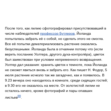
После того, как лилию сфотографировал присутствовавший в
числе наблюдателей
профессор Бутлеров
, Йоланда
попыталась забрать её с собой, но сделать этого не смогла.
Все её попытки дематериализовать растение оказались
безуспешными. Йоланда была в отчаянии потому что (если
верить посланию Уолтера, другого духа-контролёра), цветок
был заимствован при условии непременного возвращения.
Уолтер дал указания: хранить цветок к темноте, пока Йоланда
не сможет явиться вновь и забрать его. Как пишет Н. Фодор, 5
июля растение исчезло так же загадочно, как и появилось. В
9.23 вечера оно находилось в комнате, среди сидящих гостей;
в 9.30 его не оказалось на месте. От золотистой лилии не
осталось ничего, кроме фотографий и пары опавших
[8]
листьев
.