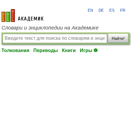
EN
DE
ES
FR
academic.ru
Словари и энциклопедии на Академике
Найти!
Толкования
Переводы
Книги
Игры ⚽