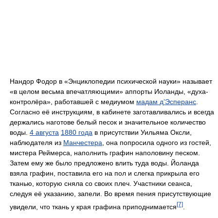
Нандор Фодор в «Энциклопедии психической науки» называет
«в целом весьма впечатляющими» аппорты Иоланды, «духа-
контролёра», работавшей с медиумом
мадам д’Эсперанс
.
Согласно её инструкциям, в кабинете заготавливались и всегда
держались наготове белый песок и значительное количество
воды.
4 августа
1880 года
в присутствии Уильяма Оксли,
наблюдателя из
Манчестера
, она попросила одного из гостей,
мистера Реймерса, наполнить графин наполовину песком.
Затем ему же было предложено влить туда воды. Йоланда
взяла графин, поставила его на пол и слегка прикрыла его
тканью, которую сняла со своих плеч. Участники сеанса,
следуя её указанию, запели. Во время пения присутствующие
[7]
увидели, что ткань у края графина приподнимается
.