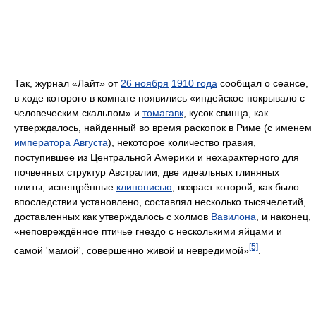
Так, журнал «Лайт» от
26 ноября
1910 года
сообщал о сеансе,
в ходе которого в комнате появились «индейское покрывало с
человеческим скальпом» и
томагавк
, кусок свинца, как
утверждалось, найденный во время раскопок в Риме (с именем
императора Августа
), некоторое количество гравия,
поступившее из Центральной Америки и нехарактерного для
почвенных структур Австралии, две идеальных глиняных
плиты, испещрённые
клинописью
, возраст которой, как было
впоследствии установлено, составлял несколько тысячелетий,
доставленных как утверждалось с холмов
Вавилона
, и наконец,
«неповреждённое птичье гнездо с несколькими яйцами и
[5]
самой 'мамой', совершенно живой и невредимой»
.