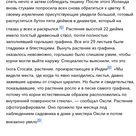
спеть нечто и затем соблюдать тишину. После этого Иоланда
вновь стуками попросила всех снова обратиться к цветку. К
своему изумлению присутствующие увидели большой, готовый
распуститься бутон пяти дюймов в диаметре, который на
[6]
глазах у всех и раскрылся.
. Растение высотой 22 дюйма
имело толстый древесный ствол, почти полностью
заполнявший горлышко графина. Все его 29 листьев были
гладкими и блестящими. Вынуть растение из графина
оказалось невозможно, горлышко было слишком узким, чтобы
корни могли выйти наружу. Специалисты выяснили, что это
[8]
Ixora Crocata, растение, произрастающее в Индии
. «Мы
видели места, где когда-то явно находились листья, давно
зажившие шрамы от старых царапин. Но были и свидетельства,
показывавшие, что растение росло и в песке самого графина,
потому что корни естественным образом расположились по
внутренней поверхности стекла», — сообщал Оксли. Растение
сфотографировали. Оно прожило три месяца под
наблюдением садовника в доме у мистера Оксли и потом
[6]
внезапно увяло
.