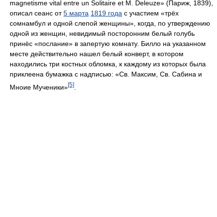
magnetisme vital entre un Solitaire et M. Deleuze» (Париж, 1839),
описал сеанс от
5 марта
1819 года
с участием «трёх
сомнамбул и одной слепой женщины», когда, по утверждению
одной из женщин, невидимый посторонним белый голубь
принёс «послание» в запертую комнату. Билло на указанном
месте действительно нашел белый конверт, в котором
находились три костных обломка, к каждому из которых была
приклеена бумажка с надписью: «Св. Максим, Св. Сабина и
[5]
Мноие Мученики»
.