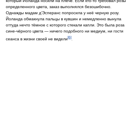
который Йоланда носили на плече. Если кто-то требовал розы
определенного цвета, заказ выполнялся безошибочно.
Однажды мадам д’Эсперанс попросила у неё черную розу.
Йоланда обмакнула пальцы в кувшин и немедленно вынула
оттуда нечто тёмное с которого стекали капли. Это была роза
сине-чёрного цвета — ничего подобного ни медиум, ни гости
[6]
сеанса в жизни своей не видели
.