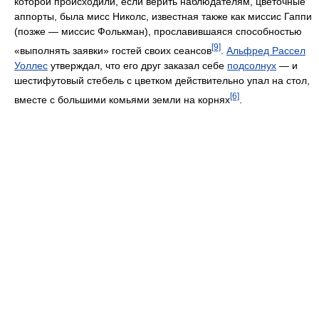
которой происходили, если верить наблюдателям, цветочные
аппорты, была мисс Николс, известная также как миссис Гаппи
(позже — миссис Фолькман), прославившаяся способностью
[9]
«выполнять заявки» гостей своих сеансов
.
Альфред Рассел
Уоллес
утверждал, что его друг заказал себе
подсолнух
— и
шестифутовый стебель с цветком действительно упал на стол,
[6]
вместе с большими комьями земли на корнях
.