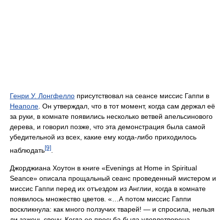
Генри У. Лонгфелло
присутствовал на сеансе миссис Гаппи в
Неаполе
. Он утверждал, что в тот момент, когда сам держал её
за руки, в комнате появились несколько ветвей апельсинового
дерева, и говорил позже, что эта демонстрация была самой
убедительной из всех, какие ему когда-либо приходилось
[9]
наблюдать
.
Джорджиана Хоутон в книге «Evenings at Home in Spiritual
Seance» описала прощальный сеанс проведенный мистером и
миссис Гаппи перед их отъездом из Англии, когда в комнате
появилось множество цветов. «…А потом миссис Гаппи
воскликнула: как много ползучих тварей! — и спросила, нельзя
ли зажечь свечу. Когда ее просьба была удовлетворена,