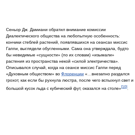
Сеньор Дж. Дамиани обратил внимание комиссии
Диалектического общества на любопытную особенность:
кончики стеблей растений, появлявшихся на сеансах миссис
Гаппи, выглядели обугленными. Сама она утверждала, будто
бы невидимые «сущности» (по их словам) «изымали»
растения из пространства некой «силой электричества».
Описывался случай, когда на сеансе миссис Гаппи перед
«Духовным обществом» во
Флоренции
«…внезапно раздался
грохот, как если бы рухнула люстра, после чего вспыхнул свет и
[10]
большой кусок льда с кубический фут, оказался на столе»
.