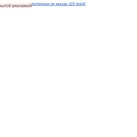
[
источник
не
указан
325
дней
]
рытой
рекламой
.