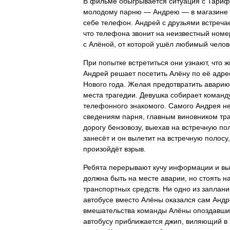
В
фильме
обыгрывается
ситуация
с
Тари
молодому
парню
—
Андрею
—
в
магазине
себе
телефон
.
Андрей
с
друзьями
встреча
что
телефона
звонит
на
неизвестный
номе
с
Алёной
,
от
которой
ушёл
любимый
челов
При
попытке
встретиться
они
узнают
,
что
ж
Андрей
решает
посетить
Алёну
по
её
адре
Нового
года
.
Желая
предотвратить
аварию
места
трагедии
.
Девушка
собирает
команд
телефонного
знакомого
.
Самого
Андрея
н
сведениям
парня
,
главным
виновником
тр
дорогу
бензовозу
,
выехав
на
встречную
по
занесёт
и
он
вылетит
на
встречную
полосу
произойдёт
взрыв
.
Ребята
перерывают
кучу
информации
и
вы
должна
быть
на
месте
аварии
,
но
стоять
н
транспортных
средств
.
Ни
одно
из
заплан
автобусе
вместо
Алёны
оказался
сам
Андр
вмешательства
команды
Алёны
опоздавши
автобусу
приближается
джип
,
виляющий
в