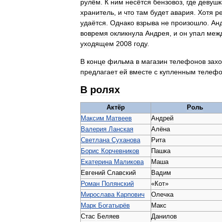
рулём
.
К
ним
несётся
бензовоз
,
где
девушк
хранитель
,
и
что
там
будет
авария
.
Хотя
р
удаётся
.
Однако
взрыва
не
произошло
.
Ан
вовремя
окликнула
Андрея
,
и
он
упал
меж
уходящем
2008
году
.
В
конце
фильма
в
магазин
телефонов
зах
предлагает
ей
вместе
с
купленным
телеф
В
ролях
Актёр
Роль
Максим
Матвеев
Андрей
Валерия
Ланская
Алёна
Светлана
Суханова
Рита
Борис
Корчевников
Пашка
Екатерина
Маликова
Маша
Евгений
Славский
Вадим
Роман
Полянский
«
Кот
»
Мирослава
Карпович
Олечка
Марк
Богатырёв
Макс
Стас
Беляев
Данилов