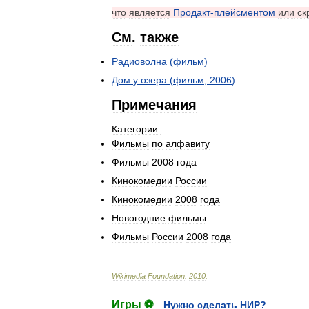
что
является
Продакт
-
плейсментом
или
ск
См
.
также
Радиоволна
(
фильм
)
Дом
у
озера
(
фильм
,
2006
)
Примечания
Категории:
Фильмы
по
алфавиту
Фильмы
2008
года
Кинокомедии
России
Кинокомедии
2008
года
Новогодние
фильмы
Фильмы
России
2008
года
Wikimedia
Foundation
.
2010
.
Игры ⚽
Нужно сделать НИР?