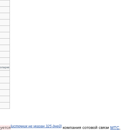
топарке
[
источник
не
указан
325
дней
]
уется
компания
сотовой
связи
МТС
,