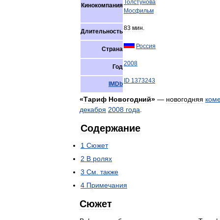
Толстунова
Кинокомпания
Мосфильм
83
мин
.
Длительность
Россия
Страна
2008
Год
ID
1373243
IMDb
«
Тариф
Новогодний
»
—
новогодняя
ком
декабря
2008
года
.
Содержание
1
Сюжет
2
В
ролях
3
См
.
также
4
Примечания
Сюжет