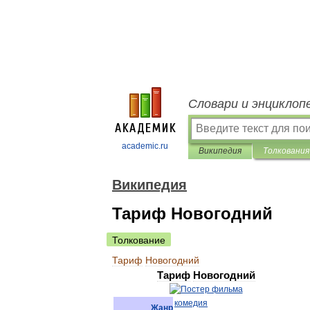
Словари и энциклоп
academic.ru
Википедия
Толкования
Википедия
Тариф Новогодний
Толкование
Тариф
Новогодний
Тариф
Новогодний
комедия
Жанр