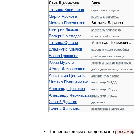
Лана
Щербакова
Вика
Татьяна
Васильева
странная
женщина
Мария
Аронова
водитель
автобуса
Михаил
Пореченков
Виталий
Баринов
Дмитрий
Дюжев
водитель
бензовоза
Валерий
Меладзе
колоритный
грузин
Татьяна
Орлова
Матильда
Генриховна
Владимир
Крылов
парень
в
маске
поросёнка
Нонна
Гришаева
улыбчивая
цветочница
Юрий
Цурило
огромный
мужик
в
автобусе
Фёдор
Добронравов
добродушный
водитель
в
ав
Анастасия
Цветаева
официантка
в
кафе
Михаил
Полицеймако
инспектор
ГИБДД
Александр
Гришаев
инспектор
ГИБДД
Александр
Чернявский
инспектор
ГИБДД
Сергей
Дорогов
дружинник
Галина
Данилова
пассажирка
в
автобусе
В
течение
фильма
неоднократно
рекламир