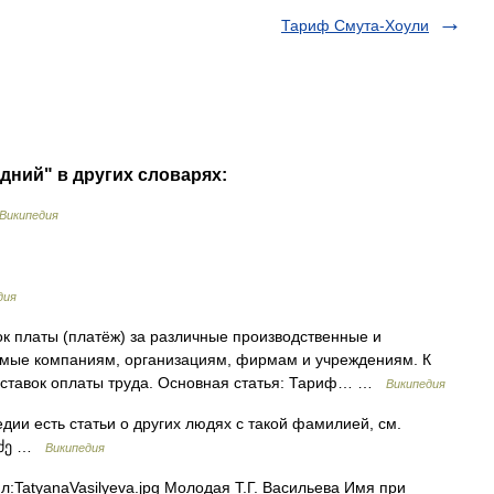
Тариф Смута-Хоули
дний" в других словарях:
Википедия
дия
к платы (платёж) за различные производственные и
емые компаниям, организациям, фирмам и учреждениям. К
ы ставок оплаты труда. Основная статья: Тариф… …
Википедия
ии есть статьи о других людях с такой фамилией, см.
ლაძე …
Википедия
:TatyanaVasilyeva.jpg Молодая Т.Г. Васильева Имя при