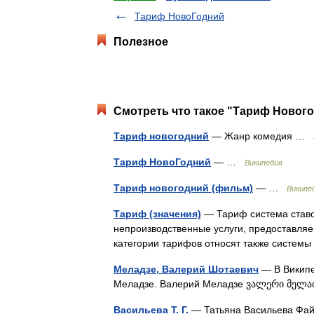
Тариф НовоГодний
Полезное
Смотреть что такое "Тариф Нового
Тариф новогодний
— Жанр комедия …
Тариф НовоГодний
— …
Википедия
Тариф новогодний (фильм)
— …
Википе
Тариф (значения)
— Тариф система ставо
непроизводственные услуги, предоставля
категории тарифов относят также систем
Меладзе, Валерий Шотаевич
— В Википед
Меладзе. Валерий Меладзе ვალერი მე
Васильева Т. Г.
— Татьяна Васильева Файл