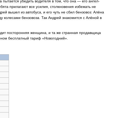
а
пытается
убедить
водителя
в
том
,
что
она
—
его
ангел
-
ебята
прилагают
все
усилия
,
столкновения
избежать
не
дрей
вышел
из
автобуса
,
и
его
чуть
не
сбил
бензовоз:
Алёна
ду
колесами
бензовоза
.
Так
Андрей
знакомится
с
Алёной
в
одит
посторонняя
женщина
,
и
та
же
странная
продавщица
оном
бесплатный
тариф
«
Новогодний
».