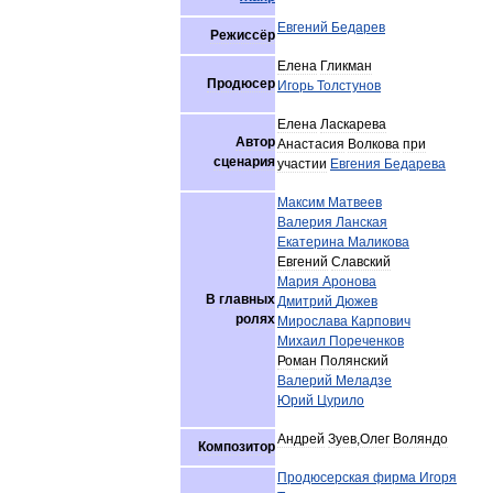
Евгений
Бедарев
Режиссёр
Елена
Гликман
Продюсер
Игорь
Толстунов
Елена
Ласкарева
Автор
Анастасия
Волкова
при
сценария
участии
Евгения
Бедарева
Максим
Матвеев
Валерия
Ланская
Екатерина
Маликова
Евгений
Славский
Мария
Аронова
В
главных
Дмитрий
Дюжев
ролях
Мирослава
Карпович
Михаил
Пореченков
Роман
Полянский
Валерий
Меладзе
Юрий
Цурило
Андрей
Зуев
,
Олег
Воляндо
Композитор
Продюсерская
фирма
Игоря