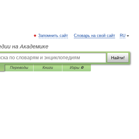
Запомнить сайт
Словарь на свой сайт
RU
едии на Академике
Найти!
Переводы
Книги
Игры ⚽