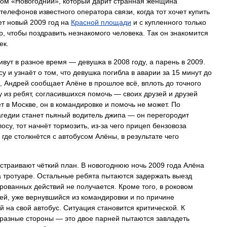
фом
«
Новогодний
»,
который
дарит
странная
женщина
телефонов
известного
оператора
связи
,
когда
тот
хочет
купить
ет
новый
2009
год
на
Красной
площади
и
с
купленного
только
р
,
чтобы
поздравить
незнакомого
человека
.
Так
он
знакомится
ек
.
ивут
в
разное
время
—
девушка
в
2008
году
,
а
парень
в
2009
.
су
и
узнаёт
о
том
,
что
девушка
погибла
в
аварии
за
15
минут
до
,
Андрей
сообщает
Алёне
в
прошлое
всё
,
вплоть
до
точного
у
из
ребят
,
согласившихся
помочь
—
своих
друзей
и
друзей
ет
в
Москве
,
он
в
командировке
и
помочь
не
может
.
По
агедии
станет
пьяный
водитель
джипа
—
он
перегородит
лосу
,
тот
начнёт
тормозить
,
из
-
за
чего
прицеп
бензовоза
,
где
столкнётся
с
автобусом
Алёны
,
в
результате
чего
страивают
чёткий
план
.
В
новогоднюю
ночь
2009
года
Алёна
а
тротуаре
.
Остальные
ребята
пытаются
задержать
выезд
ированных
действий
не
получается
.
Кроме
того
,
в
роковом
ей
,
уже
вернувшийся
из
командировки
и
по
причине
й
на
свой
автобус
.
Ситуация
становится
критической
.
К
разные
стороны
—
это
двое
парней
пытаются
завладеть