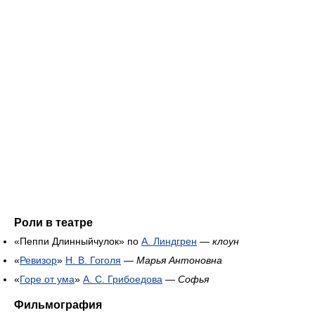
Роли в театре
«Пеппи Длинныйчулок» по
А. Линдгрен
—
клоун
«
Ревизор
»
Н. В. Гоголя
—
Марья Антоновна
«
Горе от ума
»
А. С. Грибоедова
—
Софья
Фильмография