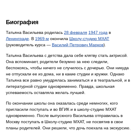
Биография
Татьяна Васильева родилась
28 февраля
1947 года
в
Ленинграде
. В
1969-м
окончила
Школу-студию МХАТ
(руководитель курса —
Василий Петрович Марков
).
Татьяна Васильева с детства дала себе клятву стать актрисой.
Она вспоминает, родители безумно за нею следили,
беспокоясь, чтобы ничего не случилось с дочерью. Они никуда
не отпускали ее из дома, ни в какие студии и кружки. Однако
Татьяна все равно умудрялась заниматься и в театральной, и в
литературной студии одновременно. Правда, школьная
успеваемость оставляла желать лучшей.
По окончании школы она оказалась среди немногих, кого
пригласили поступать и во ВГИК и в школу-студию МХАТ
одновременно. После выпускного Васильева отправилась в
Москву поступать в Школу-студию МХАТ, не посвятив в свои
планы родителей. Они решили, что дочь поехала на экскурсию.