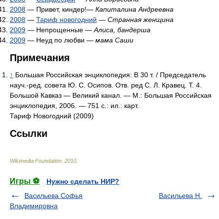
2008
— Привет, киндер!—
Капиталина Андреевна
2008
—
Тариф новогодний
—
Странная женщина
2009
— Непрощенные —
Алиса, бандерша
2009
— Неуд по любви —
мама Саши
Примечания
↑
Большая Российская энциклопедия: В 30 т. / Председатель
науч.-ред. совета Ю. С. Осипов. Отв. ред С. Л. Кравец. Т. 4.
Большой Кавказ — Великий канал. — М.: Большая Российская
энциклопедия, 2006. — 751 с.: ил.: карт.
Тариф Новогодний (2009)
Ссылки
Wikimedia Foundation
.
2010
.
Игры ⚽
Нужно сделать НИР?
Васильева Софья
Васильева Н.
Владимировна