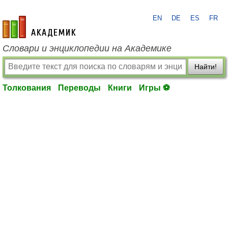
EN
DE
ES
FR
academic.ru
Словари и энциклопедии на Академике
Найти!
Толкования
Переводы
Книги
Игры ⚽