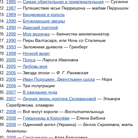
1985
—
Самая обаятельная и привлекательная
—
Сусанна
1987
— Путешествие мсье Перришона —
мадам Перришон
1989
—
Биндюжник и король
1990
—
Блуждающие звезды
1990
—
Дамский портной
1990
—
Моя морячка
— баянистка-аккомпаниатор
1990
— Пиры Валтасара, или Ночь со Сталиным
1993
— Заложники дьявола — Гринберг
1998
—
Ночной визит
2005
—
Попса
—
Лариса Ивановна
2005
—
Любовь моя
2005
— Звезда эпохи —
Ф. Г. Раневская
2006
—
Иван Подушкин. Джентльмен сыска
—
Нора
2006
— Три полуграции
2007
—
В ожидании чуда
2007
—
Личная жизнь доктора Селивановой
—
Эльвира
Серебрякова, главврач
2008
— Всё могут короли —
Воспитательница
2008
—
Гуманоиды в Королёве
—
Елена Бабина
2008
— Одинокий ангел (Украина) —
Белла Сергеевна, мать
Ангелины
2008
—
Сердцеедки
—
Алла Борисовна