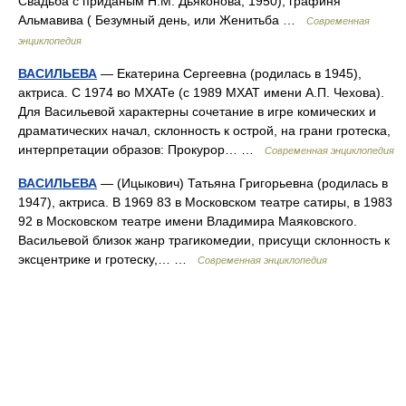
Свадьба с приданым Н.М. Дьяконова, 1950), графиня
Альмавива ( Безумный день, или Женитьба …
Современная
энциклопедия
ВАСИЛЬЕВА
— Екатерина Сергеевна (родилась в 1945),
актриса. С 1974 во МХАТе (с 1989 МХАТ имени А.П. Чехова).
Для Васильевой характерны сочетание в игре комических и
драматических начал, склонность к острой, на грани гротеска,
интерпретации образов: Прокурор… …
Современная энциклопедия
ВАСИЛЬЕВА
— (Ицыкович) Татьяна Григорьевна (родилась в
1947), актриса. В 1969 83 в Московском театре сатиры, в 1983
92 в Московском театре имени Владимира Маяковского.
Васильевой близок жанр трагикомедии, присущи склонность к
эксцентрике и гротеску,… …
Современная энциклопедия