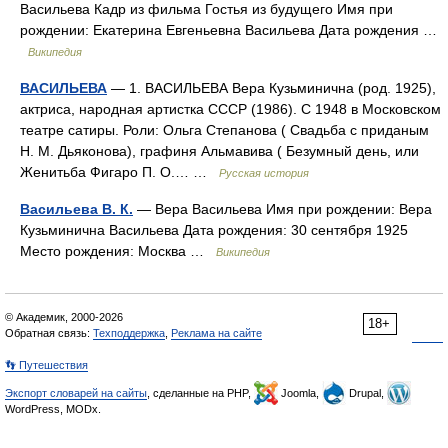
Васильева Кадр из фильма Гостья из будущего Имя при
рождении: Екатерина Евгеньевна Васильева Дата рождения …
Википедия
ВАСИЛЬЕВА
— 1. ВАСИЛЬЕВА Вера Кузьминична (род. 1925),
актриса, народная артистка СССР (1986). С 1948 в Московском
театре сатиры. Роли: Ольга Степанова ( Свадьба с приданым
Н. М. Дьяконова), графиня Альмавива ( Безумный день, или
Женитьба Фигаро П. О.… …
Русская история
Васильева В. К.
— Вера Васильева Имя при рождении: Вера
Кузьминична Васильева Дата рождения: 30 сентября 1925
Место рождения: Москва …
Википедия
© Академик, 2000-2026
18+
Обратная связь:
Техподдержка
,
Реклама на сайте
👣 Путешествия
Экспорт словарей на сайты
, сделанные на PHP,
Joomla,
Drupal,
WordPress, MODx.