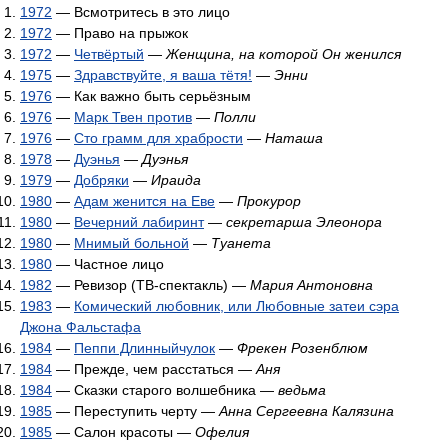
1972
— Всмотритесь в это лицо
1972
— Право на прыжок
1972
—
Четвёртый
—
Женщина, на которой Он женился
1975
—
Здравствуйте, я ваша тётя!
—
Энни
1976
— Как важно быть серьёзным
1976
—
Марк Твен против
—
Полли
1976
—
Сто грамм для храбрости
—
Наташа
1978
—
Дуэнья
—
Дуэнья
1979
—
Добряки
—
Ираида
1980
—
Адам женится на Еве
—
Прокурор
1980
—
Вечерний лабиринт
—
секретарша Элеонора
1980
—
Мнимый больной
—
Туанета
1980
— Частное лицо
1982
— Ревизор (ТВ-спектакль) —
Мария Антоновна
1983
—
Комический любовник, или Любовные затеи сэра
Джона Фальстафа
1984
—
Пеппи Длинныйчулок
—
Фрекен Розенблюм
1984
— Прежде, чем расстаться —
Аня
1984
— Сказки старого волшебника —
ведьма
1985
— Переступить черту —
Анна Сергеевна Калязина
1985
— Салон красоты —
Офелия