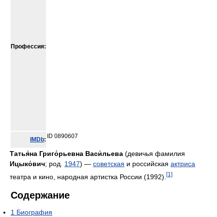
Профессия:
ID 0890607
IMDb
:
Татья́на Григо́рьевна Васи́льева
(девичья фамилия
Ицыко́вич
; род.
1947
) —
советская
и российская
актриса
[1]
театра и кино, народная артистка России (1992).
Содержание
1
Биография