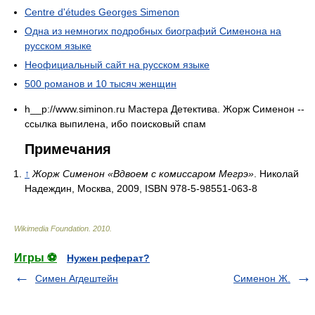
Centre d'études Georges Simenon
Одна из немногих подробных биографий Сименона на
русском языке
Неофициальный сайт на русском языке
500 романов и 10 тысяч женщин
h__p://www.siminon.ru Мастера Детектива. Жорж Сименон --
ссылка выпилена, ибо поисковый спам
Примечания
↑
Жорж Сименон «Вдвоем с комиссаром Мегрэ»
. Николай
Надеждин, Москва, 2009, ISBN 978-5-98551-063-8
Wikimedia Foundation
.
2010
.
Игры ⚽
Нужен реферат?
Симен Агдештейн
Сименон Ж.