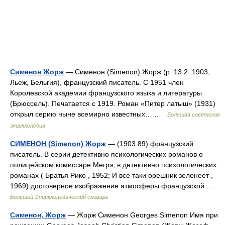
Сименон Жорж
— Сименон (Simenon) Жорж (р. 13.2. 1903,
Льеж, Бельгия), французский писатель. С 1951 член
Королевской академии французского языка и литературы
(Брюссель). Печатается с 1919. Роман «Питер латыш» (1931)
открыл серию ныне всемирно известных… …
Большая советская
энциклопедия
СИМЕНОН (Simenon) Жорж
— (1903 89) французский
писатель. В серии детективно психологических романов о
полицейском комиссаре Мегрэ, в детективно психологических
романах ( Братья Рико , 1952; И все таки орешник зеленеет ,
1969) достоверное изображение атмосферы французской …
Большой Энциклопедический словарь
Сименон, Жорж
— Жорж Сименон Georges Simenon Имя при