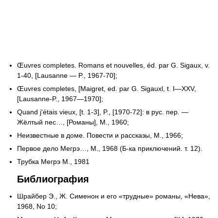
Œuvres completes. Romans et nouvelles, éd. par G. Sigaux, v.
1-40, [Lausanne — P., 1967-70];
Œuvres completes, [Maigret, ed. par G. Sigauxl, t. I—XXV,
[Lausanne-P., 1967—1970];
Quand j'étais vieux, [t. 1-3], P., [1970-72]: в рус. пер. —
Жёлтый пес…, [Романы], М., 1960;
Неизвестные в доме. Повести и рассказы, М., 1966;
Первое дело Мегрэ…, М., 1968 (Б-ка приключений. т. 12).
Трубка Мегрэ М., 1981
Библиография
Шрайбер Э., Ж. Сименон и его «трудные» романы, «Нева»,
1968, No 10;