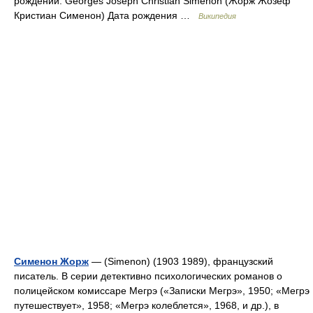
рождении: Georges Joseph Christian Simenon (Жорж Жозеф
Кристиан Сименон) Дата рождения …
Википедия
Сименон Жорж
— (Simenon) (1903 1989), французский
писатель. В серии детективно психологических романов о
полицейском комиссаре Мегрэ («Записки Мегрэ», 1950; «Мегрэ
путешествует», 1958; «Мегрэ колеблется», 1968, и др.), в