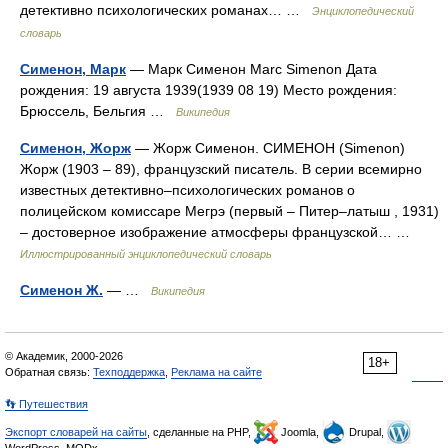
детективно психологических романах… …
Энциклопедический
словарь
Сименон, Марк
— Марк Сименон Marc Simenon Дата
рождения: 19 августа 1939(1939 08 19) Место рождения:
Брюссель, Бельгия …
Википедия
Сименон, Жорж
— Жорж Сименон. СИМЕНОН (Simenon)
Жорж (1903 – 89), французский писатель. В серии всемирно
известных детективно–психологических романов о
полицейском комиссаре Мегрэ (первый – Питер–латыш , 1931)
– достоверное изображение атмосферы французской… …
Иллюстрированный энциклопедический словарь
Сименон Ж.
— …
Википедия
© Академик, 2000-2026
18+
Обратная связь:
Техподдержка
,
Реклама на сайте
👣 Путешествия
Экспорт словарей на сайты
, сделанные на PHP,
Joomla,
Drupal,