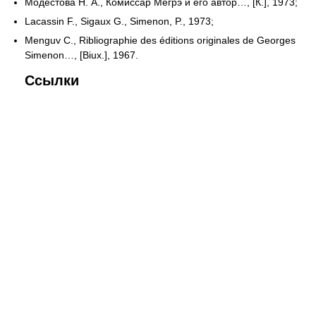
Модестова Н. А., Комиссар Мегрэ и его автор…, [К.], 1973;
Lacassin F., Sigaux G., Simenon, P., 1973;
Menguv C., Ribliographie des éditions originales de Georges
Simenon…, [Biux.], 1967.
Ссылки