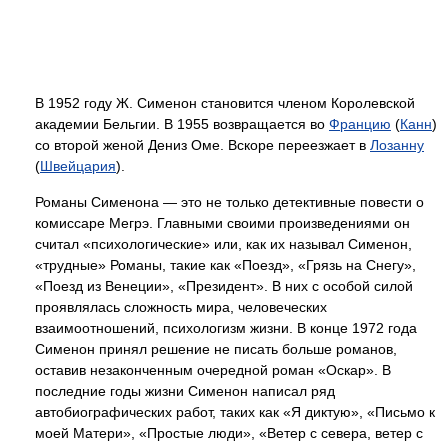
В 1952 году Ж. Сименон становится членом Королевской
академии Бельгии. В 1955 возвращается во
Францию
(
Канн
)
со второй женой Дениз Оме. Вскоре переезжает в
Лозанну
(
Швейцария
).
Романы Сименона — это не только детективные повести о
комиссаре Мегрэ. Главными своими произведениями он
считал «психологические» или, как их называл Сименон,
«трудные» Романы, такие как «Поезд», «Грязь на Снегу»,
«Поезд из Венеции», «Президент». В них с особой силой
проявлялась сложность мира, человеческих
взаимоотношений, психологизм жизни. В конце 1972 года
Сименон принял решение не писать больше романов,
оставив незаконченным очередной роман «Оскар». В
последние годы жизни Сименон написал ряд
автобиографических работ, таких как «Я диктую», «Письмо к
моей Матери», «Простые люди», «Ветер с севера, ветер с