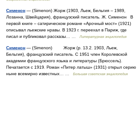
Сименон
— (Simenon) Жорж (1903, Льеж, Бельгия – 1989,
Лозанна, Швейцария), французский писатель. Ж. Сименон В
первой книге – сатирическом романе «Арочный мост» (1921)
описывал льежские нравы. В 1923 г. переехал в Париж, где
писал и публиковал рассказы… …
Литературная энциклопедия
Сименон
— (Simenon) Жорж (р. 13.2. 1903, Льеж,
Бельгия), французский писатель. С 1951 член Королевской
академии французского языка и литературы (Брюссель).
Печатается с 1919. Роман «Питер латыш» (1931) открыл серию
ныне всемирно известных… …
Большая советская энциклопедия