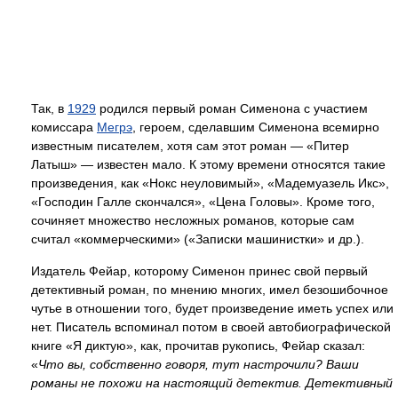
Так, в
1929
родился первый роман Сименона с участием
комиссара
Мегрэ
, героем, сделавшим Сименона всемирно
известным писателем, хотя сам этот роман — «Питер
Латыш» — известен мало. К этому времени относятся такие
произведения, как «Нокс неуловимый», «Мадемуазель Икс»,
«Господин Галле скончался», «Цена Головы». Кроме того,
сочиняет множество несложных романов, которые сам
считал «коммерческими» («Записки машинистки» и др.).
Издатель Фейар, которому Сименон принес свой первый
детективный роман, по мнению многих, имел безошибочное
чутье в отношении того, будет произведение иметь успех или
нет. Писатель вспоминал потом в своей автобиографической
книге «Я диктую», как, прочитав рукопись, Фейар сказал:
«
Что вы, собственно говоря, тут настрочили? Ваши
романы не похожи на настоящий детектив. Детективный