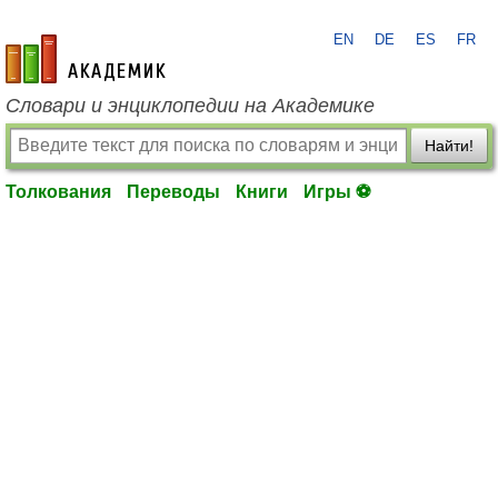
EN
DE
ES
FR
academic.ru
Словари и энциклопедии на Академике
Найти!
Толкования
Переводы
Книги
Игры ⚽