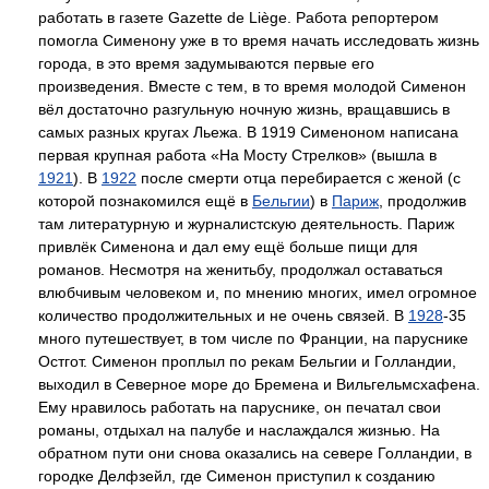
работать в газете Gazette de Liège. Работа репортером
помогла Сименону уже в то время начать исследовать жизнь
города, в это время задумываются первые его
произведения. Вместе с тем, в то время молодой Сименон
вёл достаточно разгульную ночную жизнь, вращавшись в
самых разных кругах Льежа. В 1919 Сименоном написана
первая крупная работа «На Мосту Стрелков» (вышла в
1921
). В
1922
после смерти отца перебирается с женой (с
которой познакомился ещё в
Бельгии
) в
Париж
, продолжив
там литературную и журналистскую деятельность. Париж
привлёк Сименона и дал ему ещё больше пищи для
романов. Несмотря на женитьбу, продолжал оставаться
влюбчивым человеком и, по мнению многих, имел огромное
количество продолжительных и не очень связей. В
1928
-35
много путешествует, в том числе по Франции, на паруснике
Остгот. Сименон проплыл по рекам Бельгии и Голландии,
выходил в Северное море до Бремена и Вильгельмсхафена.
Ему нравилось работать на паруснике, он печатал свои
романы, отдыхал на палубе и наслаждался жизнью. На
обратном пути они снова оказались на севере Голландии, в
городке Делфзейл, где Сименон приступил к созданию