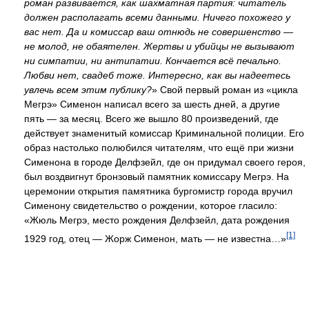
роман развивается, как шахматная партия: читатель
должен располагать всеми данными. Ничего похожего у
вас нет. Да и комиссар ваш отнюдь не совершенство —
не молод, не обаятелен. Жертвы и убийцы не вызывают
ни симпатии, ни антипатии. Кончается всё печально.
Любви нет, свадеб тоже. Интересно, как вы надеетесь
увлечь всем этим публику?
» Свой первый роман из «цикла
Мегрэ» Сименон написал всего за шесть дней, а другие
пять — за месяц. Всего же вышло 80 произведений, где
действует знаменитый комиссар Криминальной полиции. Его
образ настолько полюбился читателям, что ещё при жизни
Сименона в городе Делфзейл, где он придумал своего героя,
был воздвигнут бронзовый памятник комиссару Мегрэ. На
церемонии открытия памятника бургомистр города вручил
Сименону свидетельство о рождении, которое гласило:
«Жюль Мегрэ, место рождения Делфзейл, дата рождения
[1]
1929 год, отец — Жорж Сименон, мать — не известна…»