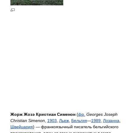
Жорж Жозэ Кристиан Сименон
(
фр.
Georges Joseph
Christian Simenon
,
1903
,
Льеж
,
Бельгия
—
1989
,
Лозанна
,
Швейцария
) — франкоязычный писатель бельгийского