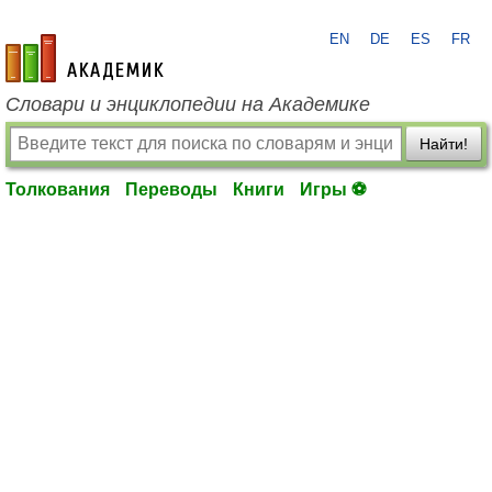
EN
DE
ES
FR
academic.ru
Словари и энциклопедии на Академике
Найти!
Толкования
Переводы
Книги
Игры ⚽