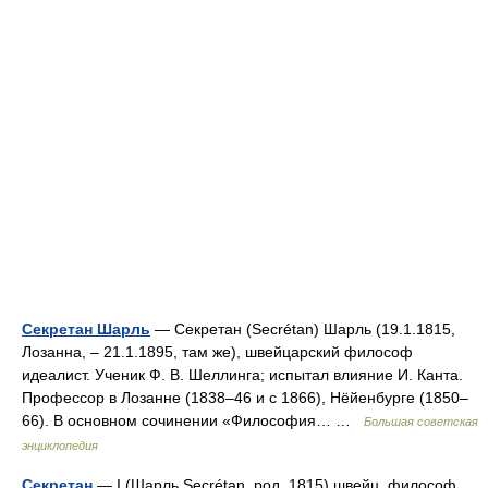
Секретан Шарль
— Секретан (Secrétan) Шарль (19.1.1815,
Лозанна, ‒ 21.1.1895, там же), швейцарский философ
идеалист. Ученик Ф. В. Шеллинга; испытал влияние И. Канта.
Профессор в Лозанне (1838‒46 и с 1866), Нёйенбурге (1850‒
66). В основном сочинении «Философия… …
Большая советская
энциклопедия
Секретан
— I (Шарль Secrétan, род. 1815) швейц. философ,