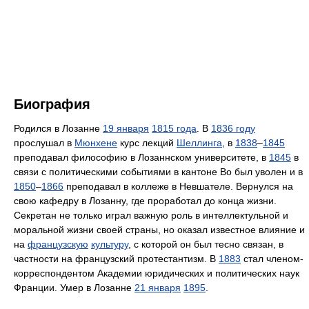
Биография
Родился в Лозанне
19 января
1815 года
. В
1836 году
прослушал в
Мюнхене
курс лекций
Шеллинга
, в
1838
–
1845
преподавал философию в Лозаннском университете, в
1845
в
связи с политическими событиями в кантоне Во был уволен и в
1850
–
1866
преподавал в коллеже в Невшателе. Вернулся на
свою кафедру в Лозанну, где проработал до конца жизни.
Секретан не только играл важную роль в интеллектульной и
моральной жизни своей страны, но оказал известное влияние и
на
французскую
культуру
, с которой он был тесно связан, в
частности на французский протестантизм. В
1883
стал членом-
корреспондентом Академии юридических и политических наук
Франции. Умер в Лозанне
21 января
1895
.