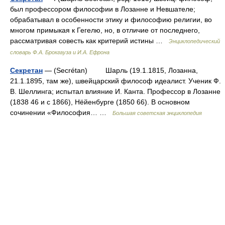
был профессором философии в Лозанне и Невшателе;
обрабатывал в особенности этику и философию религии, во
многом примыкая к Гегелю, но, в отличие от последнего,
рассматривая совесть как критерий истины …
Энциклопедический
словарь Ф.А. Брокгауза и И.А. Ефрона
Секретан
— (Secrétan) Шарль (19.1.1815, Лозанна,
21.1.1895, там же), швейцарский философ идеалист. Ученик Ф.
В. Шеллинга; испытал влияние И. Канта. Профессор в Лозанне
(1838 46 и с 1866), Нёйенбурге (1850 66). В основном
сочинении «Философия… …
Большая советская энциклопедия