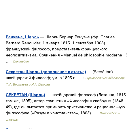
Ренувье, Шарль
— Шарль Бернар Ренувье (фр. Charles
Bernard Renouvier; 1 января 1815 1 сентября 1903)
французский философ, представитель французского
неопозитивизма. Сочинения «Manuel de philosophie moderne» (
…
Википедия
Секретан Шарль (дополнение к статье)
— (Secré tan)
швейцарский философ; ум. в 1895 г …
Энциклопедический словарь
Ф.А. Брокгауза и И.А. Ефрона
СЕКРЕТАН (Шарль)
— швейцарский философ (Лозанна, 1815
там же, 1895), автор сочинения «Философия свободы» (1848
49), где он пытается примирить христианство и рациональную
философию («Разум и христианство», 1863) …
Философский
словарь