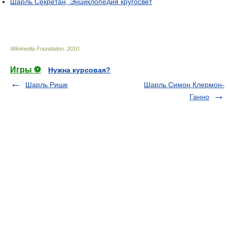
Шарль Секретан, Энциклопедия кругосвет
Wikimedia Foundation
.
2010
.
Игры ⚽
Нужна курсовая?
Шарль Рише
Шарль Симон Клермон-
Ганно