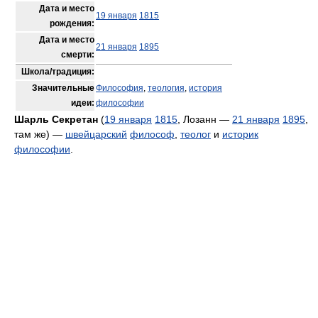
Дата и место
19 января
1815
рождения:
Дата и место
21 января
1895
смерти:
Школа/традиция:
Значительные
Философия
,
теология
,
история
идеи:
философии
Шарль Секретан
(
19 января
1815
, Лозанн —
21 января
1895
,
там же) —
швейцарский
философ
,
теолог
и
историк
философии
.