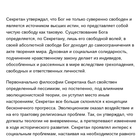
Секретан утверждал, что Бог не только суверенно свободен и
является источником высших истин, но представляет собой
чистую свободу как таковую. Существование Бога
определяется, по Секретану, лишь его свободной волей; в
своей абсолютной свободе Бог доходит до самоограничения в
акте творения мира. Духовная и социальная солидарность,
подчинение нравственному закону делает из индивидов,
обособленных и рассеянных в мире вследствие грехопадения,
свободных и ответственных личностей.
Первоначально философии Секретана был свойствен
определенный пессимизм, но постепенно, под влиянием
эволюционистской теории, он уступил место иным
настроениям; Секретан все больше склонялся к концепции
бесконечного прогресса. Эволюционизм оказал воздействие и
на его трактовку религиозных проблем. Так, он утверждал, что
догматы теологии не вневременны, а претерпевают изменение
в ходе исторического развития. Секретан проявлял интерес к
социальным проблемам, настаивая на необходимости равного