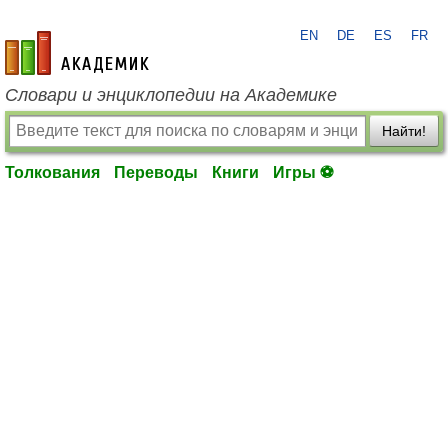
EN
DE
ES
FR
academic.ru
Словари и энциклопедии на Академике
Найти!
Толкования
Переводы
Книги
Игры ⚽