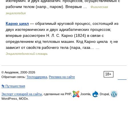
изотермич. и двух адиабатич. процессов, осуществляемых с
рабочим телом (напр., паром). Впервые …
Физическая
энциклопедия
Карно цикл
— обратимый круговой процесс, состоящий из
двух изотермических и двух адиабатических процессов;
впервые рассмотрен Н. Л. С. Карно (1824) в связи с
определением кпд тепловых машин. Кпд Карно цикла η не
зависит от свойств рабочего тела (пара, газа… …
Энциклопедический словарь
© Академик, 2000-2026
18+
Обратная связь:
Техподдержка
,
Реклама на сайте
👣 Путешествия
Экспорт словарей на сайты
, сделанные на PHP,
Joomla,
Drupal,
WordPress, MODx.