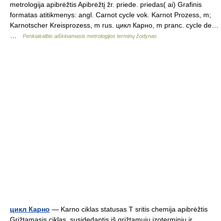
metrologija apibrėžtis Apibrėžtį žr. priede. priedas( ai) Grafinis
formatas atitikmenys: angl. Carnot cycle vok. Karnot Prozess, m;
Karnotscher Kreisprozess, m rus. цикл Карно, m pranc. cycle de…
…
Penkiakalbis aiškinamasis metrologijos terminų žodynas
цикл Карно
— Karno ciklas statusas T sritis chemija apibrėžtis
Grįžtamasis ciklas, susidedantis iš grįžtamųjų izoterminių ir