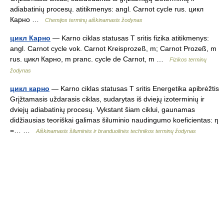
adiabatinių procesų. atitikmenys: angl. Carnot cycle rus. цикл
Карно …
Chemijos terminų aiškinamasis žodynas
цикл Карно
— Karno ciklas statusas T sritis fizika atitikmenys:
angl. Carnot cycle vok. Carnot Kreisprozeß, m; Carnot Prozeß, m
rus. цикл Карно, m pranc. cycle de Carnot, m …
Fizikos terminų
žodynas
цикл карно
— Karno ciklas statusas T sritis Energetika apibrėžtis
Grįžtamasis uždarasis ciklas, sudarytas iš dviejų izoterminių ir
dviejų adiabatinių procesų. Vykstant šiam ciklui, gaunamas
didžiausias teoriškai galimas šiluminio naudingumo koeficientas: η
=… …
Aiškinamasis šiluminės ir branduolinės technikos terminų žodynas