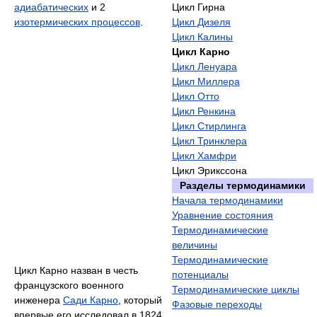
адиабатических
и 2
Цикл Гирна
изотермических процессов
.
Цикл Дизеля
Цикл Калины
Цикл Карно
Цикл Ленуара
Цикл Миллера
Цикл Отто
Цикл Ренкина
Цикл Стирлинга
Цикл Тринклера
Цикл Хамфри
Цикл Эрикссона
Разделы термодинамики
Начала термодинамики
Уравнение состояния
Термодинамические
величины
Термодинамические
Цикл Карно назван в честь
потенциалы
французского военного
Термодинамические циклы
инженера
Сади Карно
, который
Фазовые переходы
впервые его исследовал в 1824