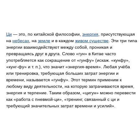
Ци
— это, по китайской философии,
энергия
, присутствующая
на
небесах
, на
земле
и в каждом
живом существе
. Эти три типа
энергии взаимодействуют между собой, проникая и
превращаясь друг в друга. Слово «гун» в Китае часто
употребляется как сокращение от «гунфу» (искаж. «кунфу»,
«кунг-фу» и т. п.), что значит «энергия-время». Любая учёба
или тренировка, требующая больших затрат энергии и
времени, называется «гунфу». Этот термин применим к
любому виду деятельности, на которую затрачиваются время,
энергия и терпение. Таким образом, «цигун» можно перевести
как «работа с пневмой-ци», «тренинг, связанный с ци и
требующий значительных затрат времени и усилий».