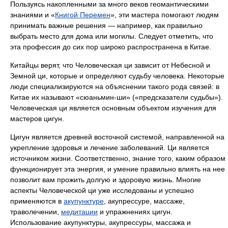
Пользуясь накопленными за много веков геомантическими
знаниями и «
Книгой Перемен
», эти мастера помогают людям
принимать важные решения — например, как правильно
выбрать место для дома или могилы. Следует отметить, что
эта профессия до сих пор широко распространена в Китае.
Китайцы верят, что Человеческая ци зависит от Небесной и
Земной ци, которые и определяют судьбу человека. Некоторые
люди специализируются на объяснении такого рода связей: в
Китае их называют «сюаньмин-ши» («предсказатели судьбы»).
Человеческая ци является основным объектом изучения для
мастеров цигун.
Цигун является древней восточной системой, направленной на
укрепление здоровья и лечение заболеваний. Ци является
источником жизни. Соответственно, знание того, каким образом
функционирует эта энергия, и умение правильно влиять на нее
позволит вам прожить долгую и здоровую жизнь. Многие
аспекты Человеческой ци уже исследованы и успешно
применяются в
акупунктуре
, акупрессуре, массаже,
траволечении,
медитации
и упражнениях цигун.
Использование акупунктуры, акупрессуры, массажа и