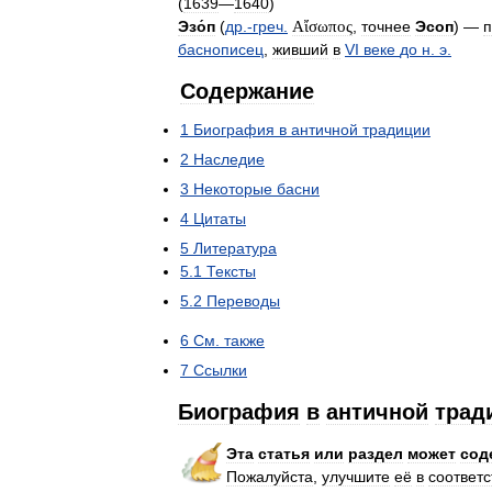
(
1639
—
1640
)
Эзо́п
(
др
.-
греч
.
Αἴσωπος
,
точнее
Эсоп
) —
п
баснописец
,
живший
в
VI
веке
до
н
.
э
.
Содержание
1
Биография
в
античной
традиции
2
Наследие
3
Некоторые
басни
4
Цитаты
5
Литература
5
.
1
Тексты
5
.
2
Переводы
6
См
.
также
7
Ссылки
Биография
в
античной
трад
Эта
статья
или
раздел
может
сод
Пожалуйста
,
улучшите
её
в
соответс