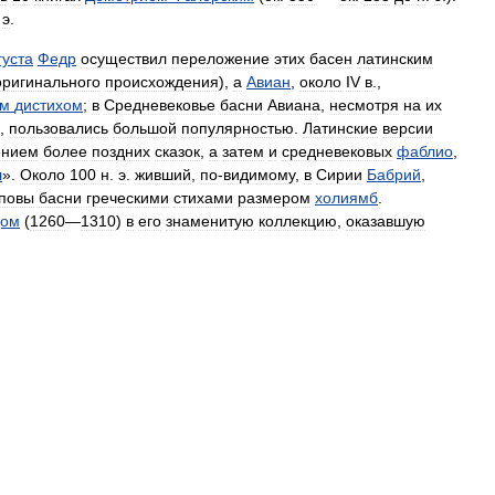
.
э
.
густа
Федр
осуществил
переложение
этих
басен
латинским
оригинального
происхождения
),
а
Авиан
,
около
IV
в
.,
им
дистихом
;
в
Средневековье
басни
Авиана
,
несмотря
на
их
,
пользовались
большой
популярностью
.
Латинские
версии
ением
более
поздних
сказок
,
а
затем
и
средневековых
фаблио
,
л
».
Около
100
н
.
э
.
живший
,
по
-
видимому
,
в
Сирии
Бабрий
,
оповы
басни
греческими
стихами
размером
холиямб
.
дом
(
1260
—
1310
)
в
его
знаменитую
коллекцию
,
оказавшую