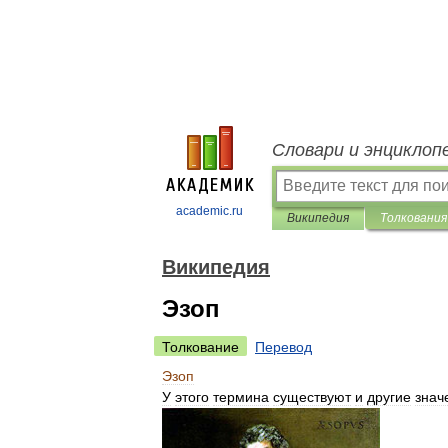
Словари и энциклоп
academic.ru
Википедия
Толкования
Википедия
Эзоп
Толкование
Перевод
Эзоп
У
этого
термина
существуют
и
другие
знач