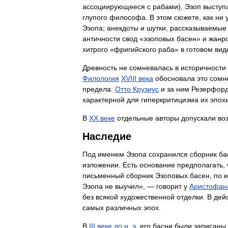
ассоциирующееся
с
рабами
),
Эзоп
выступ
глупого
философа
.
В
этом
сюжете
,
как
ни
Эзопа
;
анекдоты
и
шутки
,
рассказываемые
античности
свод
«
эзоповых
басен
»
и
жанр
хитрого
«
фригийского
раба
»
в
готовом
вид
Древность
не
сомневалась
в
историчности
Филология
XVIII
века
обосновала
это
сомн
предела:
Отто
Крузиус
и
за
ним
Резерфор
характерной
для
гиперкритицизма
их
эпох
В
XX
веке
отдельные
авторы
допускали
во
Наследие
Под
именем
Эзопа
сохранился
сборник
ба
изложении
.
Есть
основание
предполагать
,
письменный
сборник
Эзоповых
басен
,
по
к
Эзопа
не
выучил
», —
говорит
у
Аристофан
без
всякой
художественной
отделки
.
В
дей
самых
различных
эпох
.
В
III
веке
до
н
.
э
.
его
басни
были
записаны