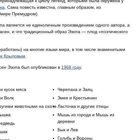
принадлежащая
к
циклу
легенд
,
которыми
была
окружена
у
на
.
Сама
повесть
известна
,
главным
образом
,
из
Акире
Премудром
).
па
является
не
единоличным
произведением
одного
автора
,
а
асен
,
и
что
традиционный
образ
Эзопа
—
плод
«
поэтического
еработаны
)
на
многие
языки
мира
,
в
том
числе
знаменитыми
м
Крыловым
.
сен
Эзопа
был
опубликован
в
1968
году
.
и
кусок
мяса
Черепаха
и
Заяц
и
Волк
Змея
и
Крестьянин
ругими
животными
на
охоте
Ласточка
и
другие
птицы
ышка
Мышь
из
города
и
Мышь
из
деревни
едведь
Бык
и
Лев
шак
Голубь
и
Вороны
омар