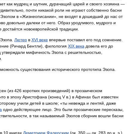
ает
как
мудрец
и
шутник
,
дурачащий
царей
и
своего
хозяина
—
удивительно
,
почти
никакой
роли
не
играют
собственно
басни
Эзопом
в
«
Жизнеописании
»,
не
входят
в
дошедший
до
нас
от
ово
довольно
далеки
от
него
.
Образ
уродливого
,
мудрого
и
е
достаётся
новоевропейской
традиции
.
Эзопа
.
Лютер
в
XVI
веке
впервые
поставил
его
под
сомнение
.
ение
(
Ричард
Бентли
),
филология
XIX
века
довела
его
до
д
утверждали
мифичность
Эзопа
с
решительностью
,
и
.
зможность
существования
исторического
прототипа
Эзопа
.
сен
(
из
426
коротких
произведений
)
в
прозаическом
что
в
эпоху
Аристофана
(
конец
V
в
.)
в
Афинах
был
известен
оторому
учили
детей
в
школе
; «
ты
невежда
и
лентяй
,
даже
а
одно
действующее
лицо
.
Это
были
прозаические
пересказы
,
ствительности
,
в
так
называемый
Эзопов
сборник
вошли
басни
в
10
книгах
Деметрием
Фалерским
(
ок
.
350
—
ок
.
283
до
н
.
э
.).