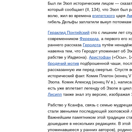
Был
ли
Эзоп
историческим
лицом
—
сказа
который
сообщает
(
II
,
134
),
что
Эзоп
был
р
волю
,
жил
во
времена
египетского
царя
Ам
гибель
Дельфы
заплатили
выкуп
потомкам
Гераклид
Понтийский
сто
с
лишним
лет
сп
современником
Ферекида
,
а
первого
его
х
раннего
рассказа
Геродота
путём
ненадёж
навеяна
тем
,
что
Геродот
упоминает
об
Эз
рабстве
у
Иадмона
).
Аристофан
(«
Осы
»,
1
бродячий
мотив
подброшенной
чаши
,
пос
рассказанную
им
перед
смертью
.
Спустя
в
исторический
факт
.
Комик
Платон
(
конец
V
Эзопа
.
Комик
Алексид
(
конец
IV
в
.),
напис
есть
уже
вплетает
легенду
об
Эзопе
в
цикл
Лисипп
также
знал
эту
версию
,
изображая
Рабство
у
Ксанфа
,
связь
с
семью
мудреца
стали
звеньями
последующей
эзоповской
Важнейшим
памятником
этой
традиции
ст
дошедшее
в
нескольких
редакциях
.
В
этой
упоминавшееся
у
ранних
авторов
),
родино