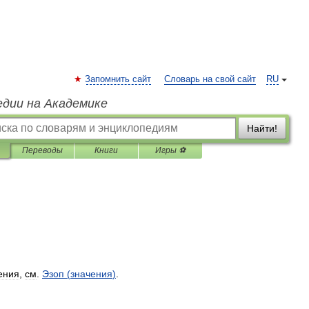
Запомнить сайт
Словарь на свой сайт
RU
едии на Академике
Найти!
Переводы
Книги
Игры ⚽
ения
,
см
.
Эзоп
(
значения
)
.