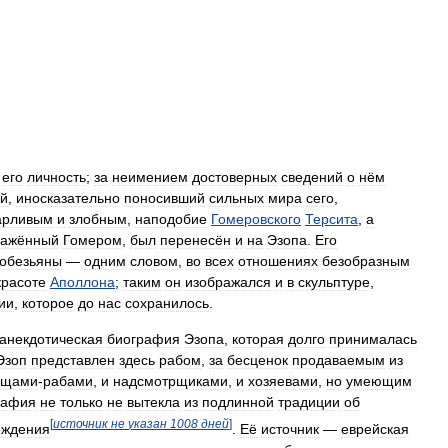
его
личность
;
за
неимением
достоверных
сведений
о
нём
ай
,
иносказательно
поносивший
сильных
мира
сего
,
арливым
и
злобным
,
наподобие
Гомеровского
Терсита
,
а
ражённый
Гомером
,
был
перенесён
и
на
Эзопа
.
Его
обезьяны
—
одним
словом
,
во
всех
отношениях
безобразным
красоте
Аполлона
;
таким
он
изображался
и
в
скульптуре
,
ии
,
которое
до
нас
сохранилось
.
анекдотическая
биография
Эзопа
,
которая
долго
принималась
Эзоп
представлен
здесь
рабом
,
за
бесценок
продаваемым
из
ищами
-
рабами
,
и
надсмотрщиками
,
и
хозяевами
,
но
умеющим
рафия
не
только
не
вытекла
из
подлинной
традиции
об
[
источник
не
указан
1008
дней
]
ождения
.
Её
источник
—
еврейская