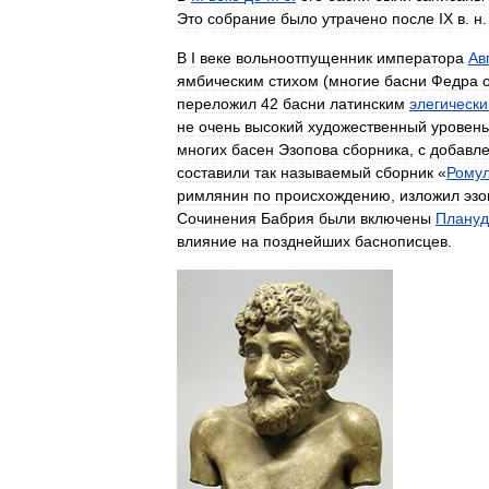
Это
собрание
было
утрачено
после
IX
в
.
н
В
I
веке
вольноотпущенник
императора
Ав
ямбическим
стихом
(
многие
басни
Федра
переложил
42
басни
латинским
элегическ
не
очень
высокий
художественный
уровень
многих
басен
Эзопова
сборника
,
с
добавл
составили
так
называемый
сборник
«
Рому
римлянин
по
происхождению
,
изложил
эз
Сочинения
Бабрия
были
включены
Плану
влияние
на
позднейших
баснописцев
.