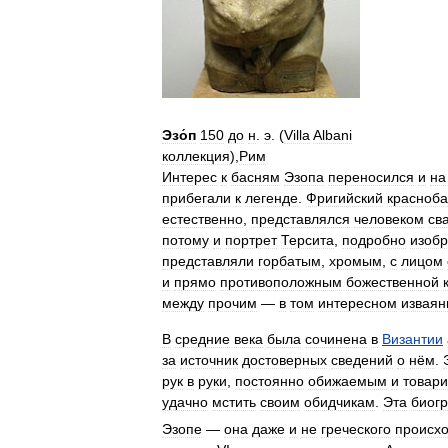
Эзо́п
150
до
н
.
э
. (
Villa
Albani
коллекция
),
Рим
Интерес
к
басням
Эзопа
переносился
и
на
прибегали
к
легенде
.
Фригийский
красноб
естественно
,
представлялся
человеком
св
потому
и
портрет
Терсита
,
подробно
изоб
представляли
горбатым
,
хромым
,
с
лицом
и
прямо
противоположным
божественной
между
прочим
—
в
том
интересном
изваян
В
средние
века
была
сочинена
в
Византии
за
источник
достоверных
сведений
о
нём
.
рук
в
руки
,
постоянно
обижаемым
и
товар
удачно
мстить
своим
обидчикам
.
Эта
биог
Эзопе
—
она
даже
и
не
греческого
происх