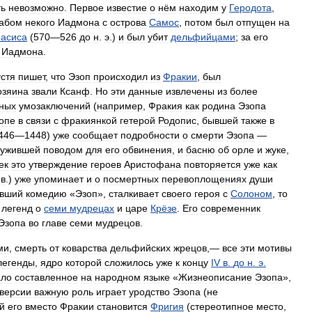
ть
невозможно
.
Первое
известие
о
нём
находим
у
Геродота
,
абом
некого
Иадмона
с
острова
Самос
,
потом
был
отпущен
на
асиса
(
570
—
526
до
н
.
э
.)
и
был
убит
дельфийцами
;
за
его
Иадмона
.
устя
пишет
,
что
Эзоп
происходил
из
Фракии
,
был
озяина
звали
Ксанф
.
Но
эти
данные
извлечены
из
более
ных
умозаключений
(
например
,
Фракия
как
родина
Эзопа
опе
в
связи
с
фракиянкой
гетерой
Родопис
,
бывшей
также
в
446
—
1448
)
уже
сообщает
подробности
о
смерти
Эзопа
—
лужившей
поводом
для
его
обвинения
,
и
басню
об
орле
и
жуке
,
ек
это
утверждение
героев
Аристофана
повторяется
уже
как
в
.)
уже
упоминает
и
о
посмертных
перевоплощениях
души
авший
комедию
«
Эзоп
»,
сталкивает
своего
героя
с
Солоном
,
то
легенд
о
семи
мудрецах
и
царе
Крёзе
.
Его
современник
Эзопа
во
главе
семи
мудрецов
.
ми
,
смерть
от
коварства
дельфийских
жрецов
,—
все
эти
мотивы
легенды
,
ядро
которой
сложилось
уже
к
концу
IV
в
.
до
н
.
э
.
ало
составленное
на
народном
языке
«
Жизнеописание
Эзопа
»,
версии
важную
роль
играет
уродство
Эзопа
(
не
й
его
вместо
Фракии
становится
Фригия
(
стереотипное
место
,