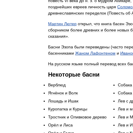
повесть
VI
века
до
н
.
э
.
о
мудром
Ахикаре
,
позднейших
евреев
личность
царя
Соломо
древнеславянских
переделок
(
Повесть
об
Мартин
Лютер
открыл
,
что
книга
басен
Эзо
сборником
более
древних
и
более
новых
б
сказания
».
Басни
Эзопа
были
переведены
(
часто
пер
басенниками
Жаном
Лафонтеном
и
Ивано
На
русском
языке
полный
перевод
всех
ба
Некоторые
басни
Верблюд
Собака
Ягнёнок
и
Волк
Собака
Лошадь
и
Ишак
Лев
с
д
Куропатка
и
Курицы
Лев
и
м
Тростник
и
Оливковое
дерево
Лев
и
М
Орёл
и
Лиса
Лев
и
И
Орёл
и
Галка
Лев
и
К