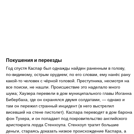
Покушения и переезды
Год спустя Каспар был однажды найден раненным в голову,
по-видимому, острым орудием; по его словам, ему нанёс рану
какой-то человек с чёрной головой. Преступника, несмотря на
все поиски, не нашли. Происшествие это наделало много
шума; Хаузера перевели в дом муниципального главы Иоганна
Бибербаха, где он охранялся двумя солдатами, — однако и
там он пережил странный инцидент (в него выстрелил
висевший на стене пистолет). Каспара переводят в дом барона
фон Тухера, и он попадает под покровительство английского
аристократа лорда Стенхоупа. Стенхоуп тратит большие
деньги, стараясь доказать низкое происхождение Каспара, а