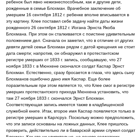
ребенок был явно нежизнеспособным, как и другие дети,
рожденные в семье Блохман. Врачебное заключение об
умершем 16 сентября 1812 г. ребенке вполне вписывается в
эту картину. Клее поставил себе задачу найти даты жизни
рожденного 26 сентября 1812 г. Иогана Эрнста Якоба
Блохмана. При этом он сталкивается с поистине удивительным
положением дел. Сначала он заметил, что в отличие от других
девяти детей семьи Блохман рядом с датой крещения не стоит
дата смерти; напротив, он обнаружил в протестантском
регистре умерших от 1833 г. запись, сообщавшую, что 27
ноября 1833 г. в Мюнхене скончался солдат Каспар Эрнст
Блохман. Естественно, сразу бросается в глаза, что здесь сыну
Блохманов ошибочно дано имя Каспар. Еще более
поразительным при этом является то, что Клее смог в регистре
умерших протестантского прихода Мюнхена установить, что
там 27 ноября 1833 г. скончался Эрнст Блохман.
Соответствующая запись имеется также в кладбищенской
служебной книге. Итак, второе имя Каспар появляется только в
регистре умерших в Карлсруэ. Поскольку можно предположить,
что эти записи основаны на ложных данных, Клее пришлось
проверить, действительно ли в баварской армии служил солдат
Блохман. Как это ни удивительно, на основе солдатских