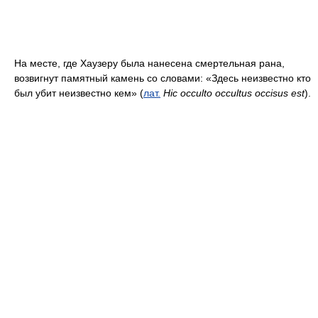
На месте, где Хаузеру была нанесена смертельная рана,
возвигнут памятный камень со словами: «Здесь неизвестно кто
был убит неизвестно кем» (
лат.
Hic occulto occultus occisus est
).