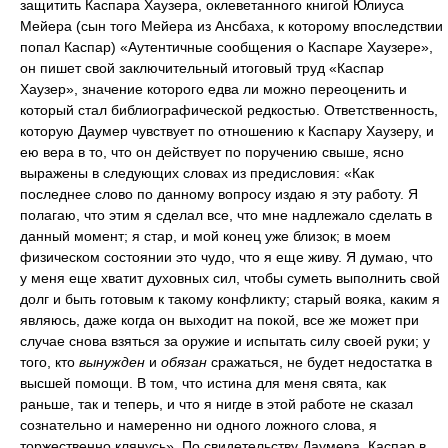
защитить Каспара Хаузера, оклеветанного книгой Юлиуса
Мейера (сын того Мейера из Ансбаха, к которому впоследствии
попал Каспар) «Аутентичные сообщения о Каспаре Хаузере»,
он пишет свой заключительный итоговый труд «Каспар
Хаузер», значение которого едва ли можно переоценить и
который стал библиографической редкостью. Ответственность,
которую Даумер чувствует по отношению к Каспару Хаузеру, и
ею вера в то, что он действует по поручению свыше, ясно
выражены в следующих словах из предисловия: «Как
последнее слово по данному вопросу издаю я эту работу. Я
полагаю, что этим я сделал все, что мне надлежало сделать в
данный момент; я стар, и мой конец уже близок; в моем
физическом состоянии это чудо, что я еще живу. Я думаю, что
у меня еще хватит духовных сил, чтобы суметь выполнить свой
долг и быть готовым к такому конфликту; старый вояка, каким я
являюсь, даже когда он выходит на покой, все же может при
случае снова взяться за оружие и испытать силу своей руки; у
того, кто
вынужден
и
обязан
сражаться, не будет недостатка в
высшей помощи. В том, что истина для меня свята, как
раньше, так и теперь, и что я нигде в этой работе не сказал
сознательно и намеренно ни одного ложного слова, я
торжественно клянусь». По свидетельству Даумера, Каспар в