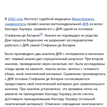
В
2002 году
Институт судебной медицины
Мюнстерского
университета
провёл анализ митохондриальной
ДНК
из волос
Каспара Хаузера, сравнив его с ДНК одной из потомков
[2]
Стефании де Богарне
. Анализ не подтвердил их родство.
Дом герцогов Баденских не разрешает исследователям
работать с ДНК самой Стефании де Богарне.
Было произведено два анализа ДНК с интервалом в несколько
лет: первый анализ дал отрицательный результат. При втором
анализе, проведенном через несколько лет, были исследованы
следы крови на камзоле, локоны волос, волосы с головного
убора, иной генетический материал. Сравнение производилось
с ДНК потомка Стефании де Богарне согласившегося
предоставить свой генетический материал для сравнительного
анализа. При анализе установлено, что кровавое пятно на
камзоле не принадлежит Каспару Хаузеру (если считать
достоверно принадлежащим Каспару Хаузеру остальной
генетический материал). Отмечено совпадение генетического