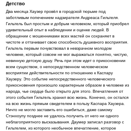
Детство
Два месяца Хаузер провёл в городской тюрьме под
заботливым попечением надзирателя Андреаса Гильтеля.
Гильтель был простым и добрым человеком, который приобрел
удивительный опыт в наблюдении и оценке людей. В
обращении с мошенниками всех мастей он сохраняет в
чистоте и оттачивает свою способность душевного восприятия.
Гильтель первым почувствовал в невзрачном молодом
человеке, который совсем не мог выражаться понятно, чистую,
невинную детскую душу. Речь при этом идет о прикосновении
всем существом, о непосредственном человеческом
восприятии действительности по отношению к Каспару
Хаузеру. Это событие непосредственного человеческого
прикосновения произошло характерным образом в человеке из
народа, чье сердце было открыто для этого. Впечатления от
этого события Гильтель хранил всю жизнь. Конечно, он остался
на всю жизнь прямым свидетелем в пользу Каспара Хаузера.
Ничто не могло заставить его ошибиться, даже самому
Стэнхоупу позднее не удалось получить от него ни одного
неблагоприятного высказывания. Даумер записал разговор с
Гильтелем, из которого необычное впечатление, которое