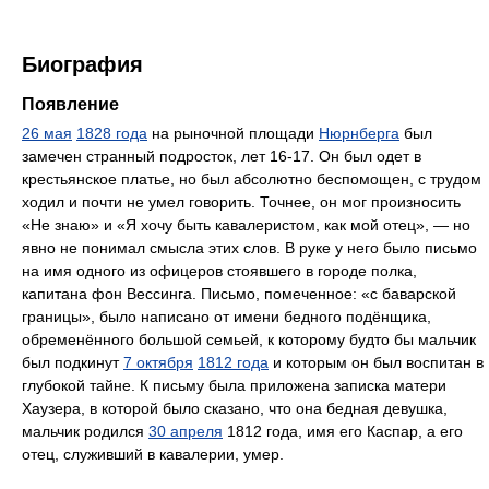
Биография
Появление
26 мая
1828 года
на рыночной площади
Нюрнберга
был
замечен странный подросток, лет 16-17. Он был одет в
крестьянское платье, но был абсолютно беспомощен, с трудом
ходил и почти не умел говорить. Точнее, он мог произносить
«Не знаю» и «Я хочу быть кавалеристом, как мой отец», — но
явно не понимал смысла этих слов. В руке у него было письмо
на имя одного из офицеров стоявшего в городе полка,
капитана фон Вессинга. Письмо, помеченное: «с баварской
границы», было написано от имени бедного подёнщика,
обременённого большой семьей, к которому будто бы мальчик
был подкинут
7 октября
1812 года
и которым он был воспитан в
глубокой тайне. К письму была приложена записка матери
Хаузера, в которой было сказано, что она бедная девушка,
мальчик родился
30 апреля
1812 года, имя его Каспар, а его
отец, служивший в кавалерии, умер.