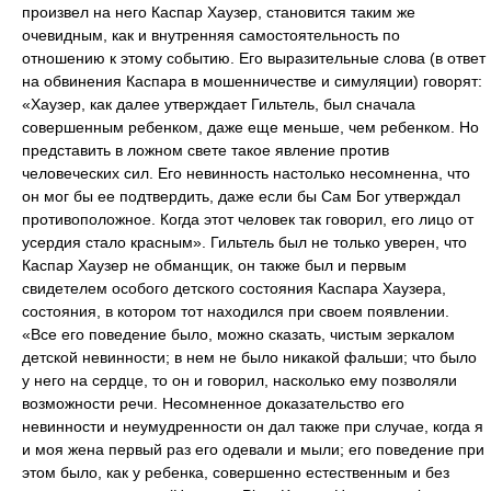
произвел на него Каспар Хаузер, становится таким же
очевидным, как и внутренняя самостоятельность по
отношению к этому событию. Его выразительные слова (в ответ
на обвинения Каспара в мошенничестве и симуляции) говорят:
«Хаузер, как далее утверждает Гильтель, был сначала
совершенным ребенком, даже еще меньше, чем ребенком. Но
представить в ложном свете такое явление против
человеческих сил. Его невинность настолько несомненна, что
он мог бы ее подтвердить, даже если бы Сам Бог утверждал
противоположное. Когда этот человек так говорил, его лицо от
усердия стало красным». Гильтель был не только уверен, что
Каспар Хаузер не обманщик, он также был и первым
свидетелем особого детского состояния Каспара Хаузера,
состояния, в котором тот находился при своем появлении.
«Все его поведение было, можно сказать, чистым зеркалом
детской невинности; в нем не было никакой фальши; что было
у него на сердце, то он и говорил, насколько ему позволяли
возможности речи. Несомненное доказательство его
невинности и неумудренности он дал также при случае, когда я
и моя жена первый раз его одевали и мыли; его поведение при
этом было, как у ребенка, совершенно естественным и без