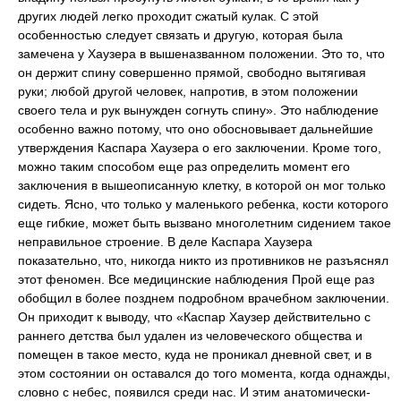
других людей легко проходит сжатый кулак. С этой
особенностью следует связать и другую, которая была
замечена у Хаузера в вышеназванном положении. Это то, что
он держит спину совершенно прямой, свободно вытягивая
руки; любой другой человек, напротив, в этом положении
своего тела и рук вынужден согнуть спину». Это наблюдение
особенно важно потому, что оно обосновывает дальнейшие
утверждения Каспара Хаузера о его заключении. Кроме того,
можно таким способом еще раз определить момент его
заключения в вышеописанную клетку, в которой он мог только
сидеть. Ясно, что только у маленького ребенка, кости которого
еще гибкие, может быть вызвано многолетним сидением такое
неправильное строение. В деле Каспара Хаузера
показательно, что, никогда никто из противников не разъяснял
этот феномен. Все медицинские наблюдения Прой еще раз
обобщил в более позднем подробном врачебном заключении.
Он приходит к выводу, что «Каспар Хаузер действительно с
раннего детства был удален из человеческого общества и
помещен в такое место, куда не проникал дневной свет, и в
этом состоянии он оставался до того момента, когда однажды,
словно с небес, появился среди нас. И этим анатомически-