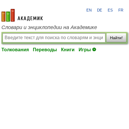
EN
DE
ES
FR
academic.ru
Словари и энциклопедии на Академике
Найти!
Толкования
Переводы
Книги
Игры ⚽