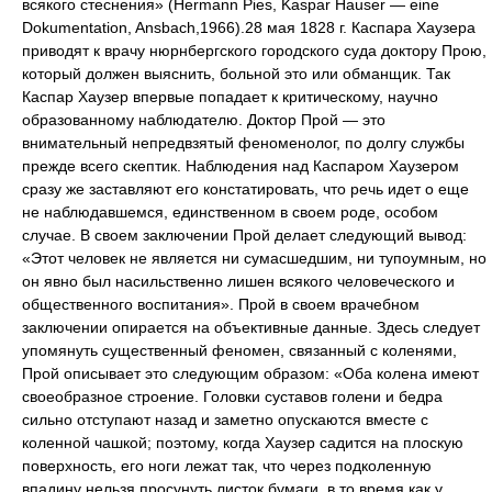
всякого стеснения» (Hermann Pies, Kaspar Hauser — eine
Dokumentation, Ansbach,1966).28 мая 1828 г. Каспара Хаузера
приводят к врачу нюрнбергского городского суда доктору Прою,
который должен выяснить, больной это или обманщик. Так
Каспар Хаузер впервые попадает к критическому, научно
образованному наблюдателю. Доктор Прой — это
внимательный непредвзятый феноменолог, по долгу службы
прежде всего скептик. Наблюдения над Каспаром Хаузером
сразу же заставляют его констатировать, что речь идет о еще
не наблюдавшемся, единственном в своем роде, особом
случае. В своем заключении Прой делает следующий вывод:
«Этот человек не является ни сумасшедшим, ни тупоумным, но
он явно был насильственно лишен всякого человеческого и
общественного воспитания». Прой в своем врачебном
заключении опирается на объективные данные. Здесь следует
упомянуть существенный феномен, связанный с коленями,
Прой описывает это следующим образом: «Оба колена имеют
своеобразное строение. Головки суставов голени и бедра
сильно отступают назад и заметно опускаются вместе с
коленной чашкой; поэтому, когда Хаузер садится на плоскую
поверхность, его ноги лежат так, что через подколенную
впадину нельзя просунуть листок бумаги, в то время как у