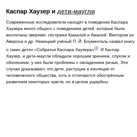
Каспар Хаузер и
дети-маугли
Современные исследователи находят в поведении Каспара
Хаузера много общего с поведением детей, которые были
воспитаны зверями: сёстрами Камалой и Амалой, Виктором из
Аверона и др. Немецкий учёный П. Й. Блументаль назвал книгу
[3]
о таких детях «Собратья Каспара Хаузера»
. И Каспар
Хаузер, и дети-маугли обладали хорошим зрением, слухом и
обонянием, у них были проблемы с овладением речью. Эти
случаи доказывают, что дети, растущие в изоляции от
человеческого общества, хоть и отличаются обострённым
развитием некоторых чувств, но в целом ущербны.