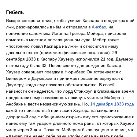
Гибель
Вскоре «покровители», якобы уличив Каспара в неоднократной
лжи, разочаровались в нём и отправили в
Ансбах
, на
попечение сапожника Иоганна Грегора Мейера, пристроив
помогать в местном апелляционном суде. Мейер также
«постоянно ловил Каспара на лжи» и относился к нему
довольно плохо (применял физические наказания). 29
сентября 1833 г. Каспару Хаузеру исполнился 21 год. Даумеру
в этом году было 33. После своего дня рождения Каспар
Хаузер совершает поездку в Нюрнберг. Он встречается с
Биндером и Даумером и принимает решение вернуться к
Даумеру, когда ему позволят обстоятельства. В своей
наивности он надеется, что лорд Стэнхоуп в ближайшее время
предоставит ему возможность покинуть учителя Майера в
Ансбахе и вести независимую жизнь. Но,
14 декабря
1833 года
какой-то неизвестный пригласил Хаузера на свидание в
дворцовый сад с обещанием открыть ему его происхождение и
нанёс ему там ударом длинного ножа раны, от которых Хаузер
умер через 3 дня. Позднее Мейером было пущено мнение, что
«Хаузер сам нанёс себе рану, чтобы снова вызвать к себе