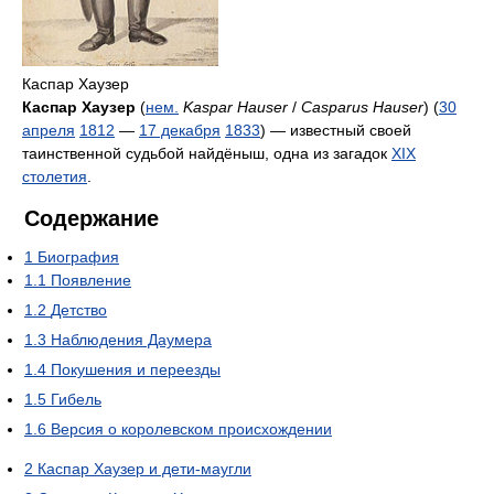
Каспар Хаузер
Каспар Хаузер
(
нем.
Kaspar Hauser
/
Casparus Hauser
) (
30
апреля
1812
—
17 декабря
1833
) — известный своей
таинственной судьбой найдёныш, одна из загадок
XIX
столетия
.
Содержание
1
Биография
1.1
Появление
1.2
Детство
1.3
Наблюдения Даумера
1.4
Покушения и переезды
1.5
Гибель
1.6
Версия о королевском происхождении
2
Каспар Хаузер и дети-маугли