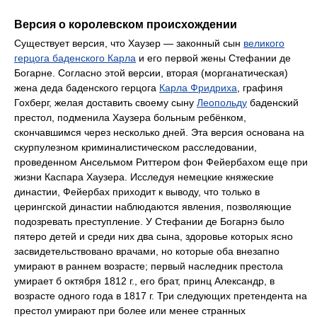
Версия о королевском происхождении
Существует версия, что Хаузер — законный сын
великого
герцога баденского Карла
и его первой жены Стефании де
Богарне. Согласно этой версии, вторая (морганатическая)
жена деда баденского герцога
Карла Фридриха
, графиня
Гохберг, желая доставить своему сыну
Леопольду
баденский
престол, подменила Хаузера больным ребёнком,
скончавшимся через несколько дней. Эта версия основана на
скурпулезном криминалистическом расследовании,
проведенном Ансельмом Риттером фон Фейербахом еще при
жизни Каспара Хаузера. Исследуя немецкие княжеские
династии, Фейербах приходит к выводу, что только в
церингской династии наблюдаются явления, позволяющие
подозревать преступление. У Стефании де Богарнэ было
пятеро детей и среди них два сына, здоровье которых ясно
засвидетельствовано врачами, но которые оба внезапно
умирают в раннем возрасте; первый наследник престола
умирает б октября 1812 г., его брат, принц Александр, в
возрасте одного года в 1817 г. Три следующих претендента на
престол умирают при более или менее странных