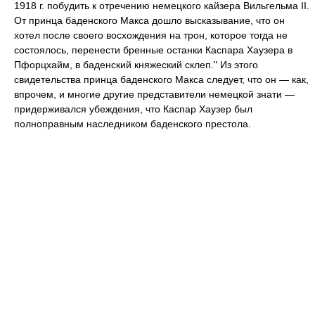
1918 г. побудить к отречению немецкого кайзера Вильгельма II.
От принца баденского Макса дошло высказывание, что он
хотел после своего восхождения на трон, которое тогда не
состоялось, перенести бренные останки Каспара Хаузера в
Пфорцхайм, в баденский княжеский склеп." Из этого
свидетельства принца баденского Макса следует, что он — как,
впрочем, и многие другие представители немецкой знати —
придерживался убеждения, что Каспар Хаузер был
полноправным наследником баденского престола.