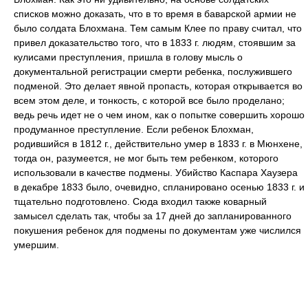
списков можно доказать, что в то время в баварской армии не
было солдата Блохмана. Тем самым Клее по праву считал, что
привел доказательство того, что в 1833 г. людям, стоявшим за
кулисами преступления, пришла в голову мысль о
документальной регистрации смерти ребенка, послужившего
подменой. Это делает явной пропасть, которая открывается во
всем этом деле, и тонкость, с которой все было проделано;
ведь речь идет не о чем ином, как о попытке совершить хорошо
продуманное преступление. Если ребенок Блохман,
родившийся в 1812 г., действительно умер в 1833 г. в Мюнхене,
тогда он, разумеется, не мог быть тем ребенком, которого
использовали в качестве подмены. Убийство Каспара Хаузера
в декабре 1833 было, очевидно, спланировано осенью 1833 г. и
тщательно подготовлено. Сюда входил также коварный
замысел сделать так, чтобы за 17 дней до запланированного
покушения ребенок для подмены по документам уже числился
умершим.