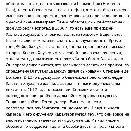
обстоятельствах, на что указывает и Герман Пис (Hermann
Pies), то есть бросается в глаза тот факт, что хотя было пятеро
имевших право на престол, династическая церингская ветвь по
мужской линии вымирает. Таким образом, сын рейхсграфини
фон Хохберг Леопольд в 1830 г., то есть еще при жизни
Каспара Хаузера, становится великим герцогом Баденским.
Было бы слишком наивно считать это случайностью. Кроме
того, Фейербах указывает на то, что даты, стоящие в письмах,
которые Каспар Хаузер имел с собой при своем появлении,
относятся к датам жизни его тоже убитого брата Александра.
Он справедливо считает, что здесь через десять лет произошла
определенная путаница между двумя сыновьями Стефании де
Богарнэ. В 1875 г. дискуссия о баденском престолонаследии
Каспара Хаузера закончилась тем, что были опубликованы
документы 1812 года о рождении, болезни и смерти
наследного принца. Это в дальнейшем привело к курьезу.
Тогдашний кайзер Гогенцоллерн Вильгельм I сам
распорядился опубликовать эти документы. Некритичность
кайзера и его окружения характеризуется тем, что они вовсе не
знали истинного значения этих документов. Из них никоим
образом не создается картина безобидности и правильности