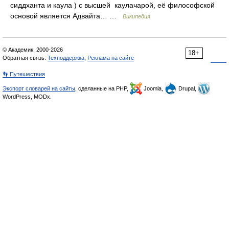
сиддханта и каула ) с высшей каулачарой, её философской
основой является Адвайта… …
Википедия
© Академик, 2000-2026
18+
Обратная связь:
Техподдержка
,
Реклама на сайте
👣 Путешествия
Экспорт словарей на сайты
, сделанные на PHP,
Joomla,
Drupal,
WordPress, MODx.