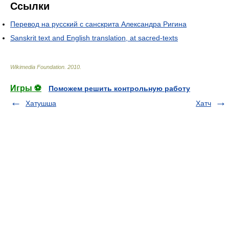
Ссылки
Перевод на русский с санскрита Александра Ригина
Sanskrit text and English translation, at sacred-texts
Wikimedia Foundation
.
2010
.
Игры ⚽
Поможем решить контрольную работу
Хатушша
Хатч