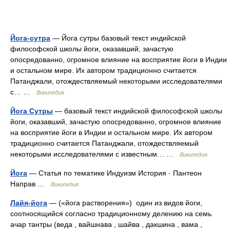
Йога-сутра
— Йога сутры базовый текст индийской
философской школы йоги, оказавший, зачастую
опосредованно, огромное влияние на восприятие йоги в Индии
и остальном мире. Их автором традиционно считается
Патанджали, отождествляемый некоторыми исследователями
с… …
Википедия
Йога Сутры
— базовый текст индийской философской школы
йоги, оказавший, зачастую опосредованно, огромное влияние
на восприятие йоги в Индии и остальном мире. Их автором
традиционно считается Патанджали, отождествляемый
некоторыми исследователями с известным… …
Википедия
Йога
— Статья по тематике Индуизм История · Пантеон
Направ …
Википедия
Лайя-йога
— («йога растворения») один из видов йоги,
соотносящийся согласно традиционному делению на семь
ачар тантры (веда , вайшнава , шайва , дакшина , вама ,