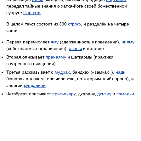
передал тайные знания о хатха-йоге своей божественной
супруге
Парвати
.
В целом текст состоит из 390
строф
, и разделён на четыре
части:
Первая перечисляет
яму
(сдержанность в поведении),
нияму
(соблюдаемые ограничения),
асаны
и питание.
Вторая описывает
пранаяму
и шаткармы (практики
внутреннего очищения).
Третья рассказывает о
мудрах
, бандхах («замках»),
нади
(каналах в тонком теле человека, по которым течёт прана), и
энергии
кундалини
.
Четвёртая описывает
пратьяхару
, дхарану,
дхьяну
и
самадхи
.