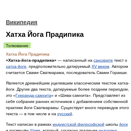
Википедия
Хатха Йога Прадипика
Толкование
Хатха Йога Прадипика
«Хатха-йога-прадипика»
— написанный на
санскрите
текст о
хатха-йоге
, предположительно датируемый
XV веком
. Автором
считается Свами Сватмарама, последователь Свами Горакши.
Является древнейшим уцелевшим классическим текстом хатха-
йоги. Другие два текста, датируемые более поздним периодом,
это «
Гхеранда-самхита
» и «Шива-самхита». Представляет из
себя собрание ранних источников с добавлением собственной
практики йоги Сватмарамы. Существует много переводов этого
текста — в том числе и на
русский
.
Текст написан в рамках
индуистской философской
школы
йоги
и посвящён
Шиве
, который, согласно традиции
индуизма
,