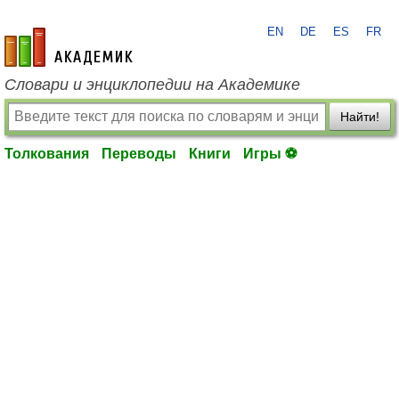
EN
DE
ES
FR
academic.ru
Словари и энциклопедии на Академике
Найти!
Толкования
Переводы
Книги
Игры ⚽