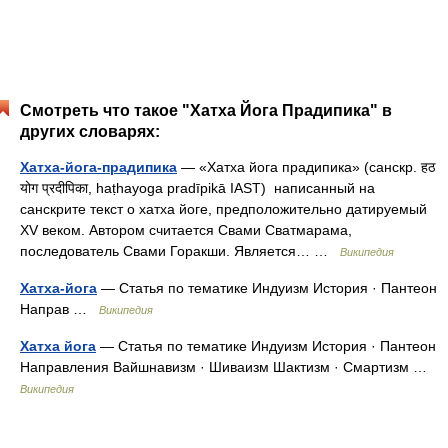
Смотреть что такое "Хатха Йога Прадипика" в
других словарях:
Хатха-йога-прадипика
— «Хатха йога прадипика» (санскр. हठ
योग प्रदीपिका, haṭhayoga pradīpikā IAST) написанный на
санскрите текст о хатха йоге, предположительно датируемый
XV веком. Автором считается Свами Сватмарама,
последователь Свами Горакши. Является… …
Википедия
Хатха-йога
— Статья по тематике Индуизм История · Пантеон
Направ …
Википедия
Хатха йога
— Статья по тематике Индуизм История · Пантеон
Направления Вайшнавизм · Шиваизм Шактизм · Смартизм …
Википедия