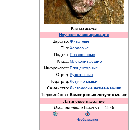
Вампир-десмод
Научная классификация
Царство:
Животные
Тип:
Хордовые
Подтип:
Позвоночные
Класс:
Млекопитающие
Инфракласс:
Плацентарные
Отряд:
Рукокрылые
Подотряд:
Летучие мыши
Семейство:
Листоносые летучие мыши
Подсемейство:
Вампировые летучие мыши
Латинское название
Desmodontinae
Bonaparte, 1845
Изображения