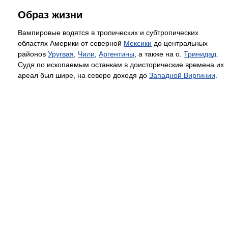
Образ жизни
Вампировые водятся в тропических и субтропических
областях Америки от северной
Мексики
до центральных
районов
Уругвая
,
Чили
,
Аргентины
, а также на о.
Тринидад
.
Судя по ископаемым останкам в доисторические времена их
ареал был шире, на севере доходя до
Западной Виргинии
.