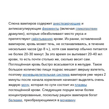
Слюна вампиров содержит
анестезирующие
и
антикоагулирующие
ферменты
(включая
гликопротеин
дракулин), которые обезболивают место укуса и
препятствуют
свёртыванию
крови. Из ранки, оставленной
вампиром, кровь может течь, не останавливаясь, в течение
нескольких часов (до 8 ч.), хотя сам вампир обычно питается
не более 20-30 минут. За это время он выпивает 20-40 мл
крови, то есть почти столько же, сколько весит сам.
Поглощённая кровь быстро всасывается в желудке. Такое
большое количество пищи подчас мешает зверьку взлететь,
поэтому
мочевыделительная система
вампиров уже через 2
минуты после начала кормления начинает выделять очень
жидкую
мочу
, которая по сути состоит из
плазмы
поглощённой крови. Следующие порции мочи более
концентрированные, поскольку рацион вампиров богат
белками
, преобразующимися в
мочевину
.