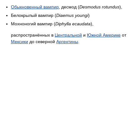
Обыкновенный вампир
, десмод (
Desmodus rotundus
),
Белокрылый вампир (
Diaemus youngi
)
Мохноногий вампир (
Diphylla ecaudata
),
распространённых в
Центральной
и
Южной Америке
от
Мексики
до северной
Аргентины
.