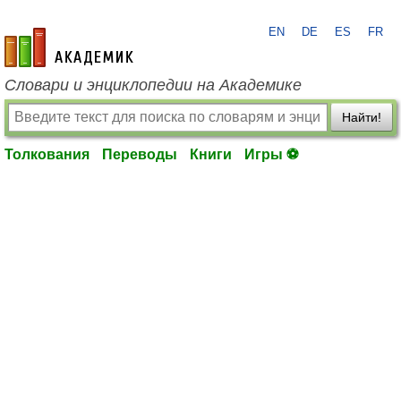
EN
DE
ES
FR
academic.ru
Словари и энциклопедии на Академике
Найти!
Толкования
Переводы
Книги
Игры ⚽