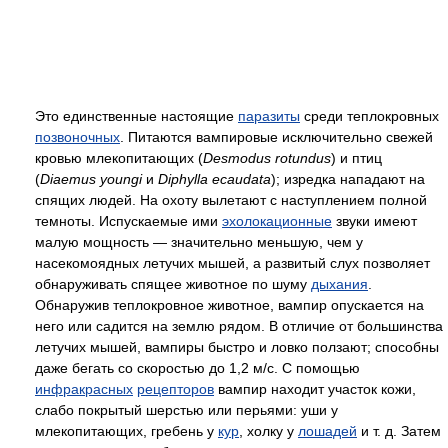
Это единственные настоящие
паразиты
среди теплокровных
позвоночных
. Питаются вампировые исключительно свежей
кровью млекопитающих (
Desmodus rotundus
) и птиц
(
Diaemus youngi
и
Diphylla ecaudata
); изредка нападают на
спящих людей. На охоту вылетают с наступлением полной
темноты. Испускаемые ими
эхолокационные
звуки имеют
малую мощность — значительно меньшую, чем у
насекомоядных летучих мышей, а развитый слух позволяет
обнаруживать спящее животное по шуму
дыхания
.
Обнаружив теплокровное животное, вампир опускается на
него или садится на землю рядом. В отличие от большинства
летучих мышей, вампиры быстро и ловко ползают; способны
даже бегать со скоростью до 1,2 м/с. С помощью
инфракрасных
рецепторов
вампир находит участок кожи,
слабо покрытый шерстью или перьями: уши у
млекопитающих, гребень у
кур
, холку у
лошадей
и т. д. Затем