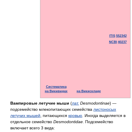
ITIS
552342
NCBI
40237
Систематика
на Викивидах
на Викискладе
Вампировые летучие мыши
(
лат.
Desmodontinae
) —
подсемейство млекопитающих семейства
листоносых
летучих мышей
, питающихся
кровью
. Иногда выделяется в
отдельное семейство
Desmodontidae
. Подсемейство
включает всего 3 вида: