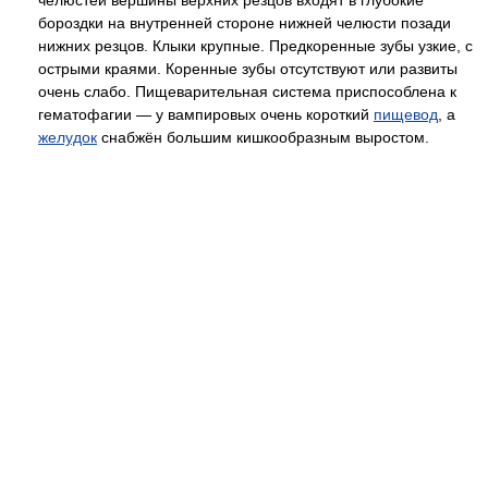
челюстей вершины верхних резцов входят в глубокие
бороздки на внутренней стороне нижней челюсти позади
нижних резцов. Клыки крупные. Предкоренные зубы узкие, с
острыми краями. Коренные зубы отсутствуют или развиты
очень слабо. Пищеварительная система приспособлена к
гематофагии — у вампировых очень короткий
пищевод
, а
желудок
снабжён большим кишкообразным выростом.