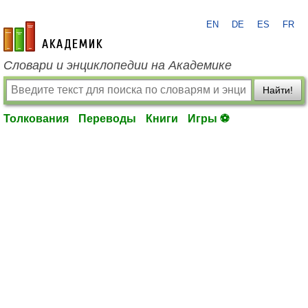
EN
DE
ES
FR
academic.ru
Словари и энциклопедии на Академике
Найти!
Толкования
Переводы
Книги
Игры ⚽