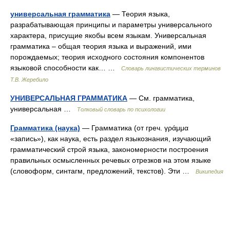
универсальная грамматика
— Теория языка,
разрабатывающая принципы и параметры универсального
характера, присущие якобы всем языкам. Универсальная
грамматика – общая теория языка и выражений, ими
порождаемых; теория исходного состояния компонентов
языковой способности как… …
Словарь лингвистических терминов
Т.В. Жеребило
УНИВЕРСАЛЬНАЯ ГРАММАТИКА
— См. грамматика,
универсальная …
Толковый словарь по психологии
Грамматика (наука)
— Грамматика (от греч. γράμμα
«запись»), как наука, есть раздел языкознания, изучающий
грамматический строй языка, закономерности построения
правильных осмысленных речевых отрезков на этом языке
(словоформ, синтагм, предложений, текстов). Эти …
Википедия