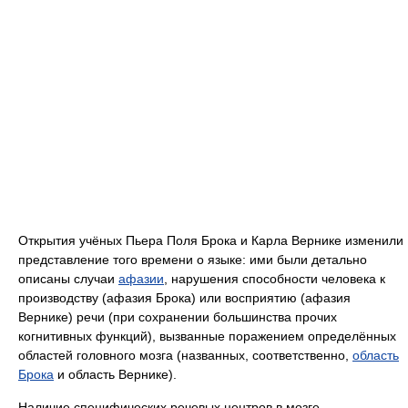
Открытия учёных Пьера Поля Брока и Карла Вернике изменили
представление того времени о языке: ими были детально
описаны случаи
афазии
, нарушения способности человека к
производству (афазия Брока) или восприятию (афазия
Вернике) речи (при сохранении большинства прочих
когнитивных функций), вызванные поражением определённых
областей головного мозга (названных, соответственно,
область
Брока
и область Вернике).
Наличие специфических речевых центров в мозге