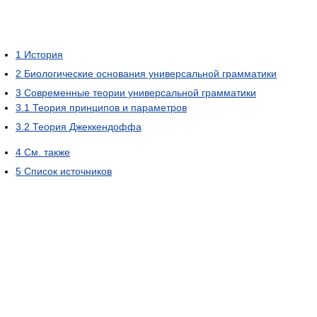
1
История
2
Биологические основания универсальной грамматики
3
Современные теории универсальной грамматики
3.1
Теория принципов и параметров
3.2
Теория Джеккендоффа
4
См. также
5
Список источников