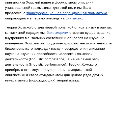
лингвистики Хомский видел в формальном описании
универсальной грамматики, для этой цели им была
предложена
трансформационная порождающая грамматика
,
опирающаяся в первую очередь на
синтаксис
.
Теория Хомского стала первой попыткой описать язык в рамках
когнитивной парадигмы:
бихевиоризм
отвергал существование
внутренних ментальных состояний и опирался на изучение
поведения. Хомский же продемонстрировал несостоятельность
бихевиористкого подхода к языку и сосредоточил внимание
науки на изучении способности человека к языковой
деятельности (linguistic competence), а не на самой этой
деятельности (linguistic performance). Теория Хомского
приобрела огромную популярность в американской
лингвистике и стала фундаментом для целого ряда других
генеративных (порождающих) теорий языка.