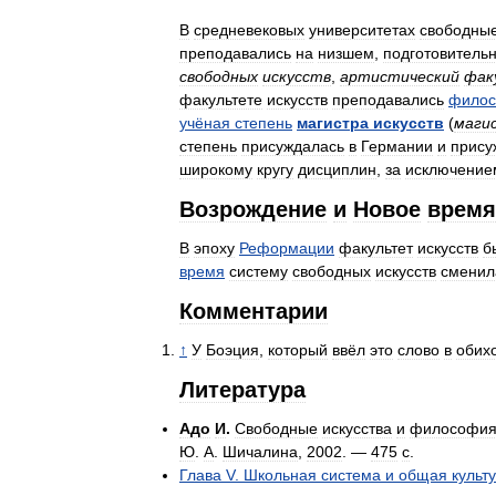
В
средневековых
университетах
свободны
преподавались
на
низшем
,
подготовитель
свободных
искусств
,
артистический
фак
факультете
искусств
преподавались
фило
учёная
степень
магистра
искусств
(
маги
степень
присуждалась
в
Германии
и
прису
широкому
кругу
дисциплин
,
за
исключение
Возрождение
и
Новое
время
В
эпоху
Реформации
факультет
искусств
б
время
систему
свободных
искусств
сменил
Комментарии
↑
У
Боэция
,
который
ввёл
это
слово
в
обих
Литература
Адо
И
.
Свободные
искусства
и
философи
Ю
.
А
.
Шичалина
,
2002
. —
475
с
.
Глава
V
.
Школьная
система
и
общая
культ