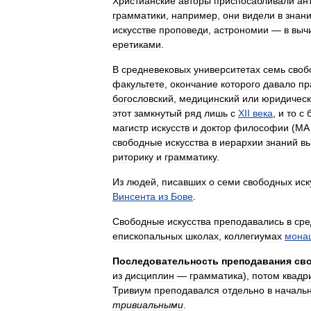
Христианские
авторы
приспосабливали
ан
грамматики
,
например
,
они
видели
в
знан
искусстве
проповеди
,
астрономии
—
в
выч
еретиками
.
В
средневековых
университетах
семь
своб
факультете
,
окончание
которого
давало
пр
богословский
,
медицинский
или
юридичес
этот
замкнутый
ряд
лишь
с
XII
века
,
и
то
с
магистр
искусств
и
доктор
философии
(
MA
свободные
искусства
в
иерархии
знаний
в
риторику
и
грамматику
.
Из
людей
,
писавших
о
семи
свободных
иск
Винсента
из
Бове
.
Свободные
искусства
преподавались
в
сре
епископальных
школах
,
коллегиумах
мона
Последовательность
преподавания
св
из
дисциплин
—
грамматика
),
потом
квадр
Тривиум
преподавался
отдельно
в
началь
тривиальными
.