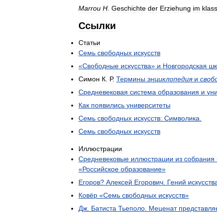
Marrou
H
.
Geschichte
der
Erziehung
im
klas
Ссылки
Статьи
Семь
свободных
искусств
«
Свободные
искусства
»
и
Новгородская
шк
Симон
К
.
Р
.
Термины
энциклопедия
и
своб
Средневековая
система
образования
и
ун
Как
появились
университеты
Семь
свободных
искусств:
Символика
.
Семь
свободных
искусств
Иллюстрации
Средневековые
иллюстрации
из
собрания
«
Российское
образование
»
Егоров
?
Алексей
Егорович
.
Гений
искусств
Ковёр
«
Семь
свободных
искусств
»
Дж
.
Батиста
Тьеполо
.
Меценат
представля