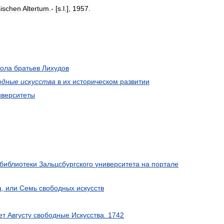
sischen
Altertum
.- [
s
.
l
.],
1957
.
ола
братьев
Лихудов
одные
искусства
в
их
историческом
развитии
иверситеты
библиотеки
Зальцсбургского
университета
на
портале
а
,
или
Семь
свободных
искусств
ет
Августу
свободные
Искусства
.
1742