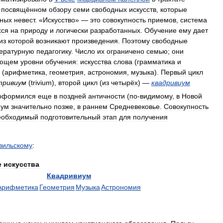
,
посвящённом
обзору
семи
свободных
искусств
,
которые
ных
невест
. «
Искусство
» —
это
совокупность
приемов
,
система
хся
на
природу
и
логически
разработанных
.
Обучение
ему
дает
из
которой
возникают
произведения
.
Поэтому
свободные
ературную
педагогику
.
Число
их
ограничено
семью
;
они
яющем
уровни
обучения:
искусства
слова
(
грамматика
и
(
арифметика
,
геометрия
,
астроно­мия
,
музыка
).
Первый
цикл
тривиум
(
trivium
),
второй
цикл
(
из
четырёх
) —
квадривиум
оформился
еще
в
поздней
античности
(
по
-
видимому
,
в
Новой
иум
значительно
позже
,
в
раннем
Средневековье
.
Совокупность
еобходимый
подготовительный
этап
для
получения
вильскому
:
е
искусства
Квадривиум
Арифметика
Геометрия
Музыка
Астрономия