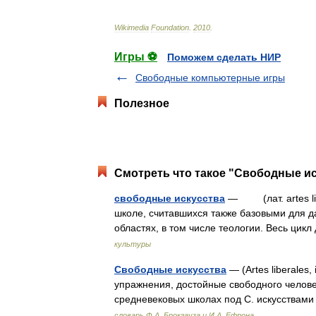
Wikimedia
Foundation
.
2010
.
Игры ⚽
Поможем сделать НИР
Свободные компьютерные игры
Полезное
Смотреть что такое "Свободные ис
свободные искусства
— (лат. artes lib
школе, считавшихся также базовыми для д
областях, в том числе теологии. Весь ци
культуры
Свободные искусства
— (Artes liberales
упражнения, достойные свободного человек
средневековых школах под С. искусствам
словарь Ф.А. Брокгауза и И.А. Ефрона