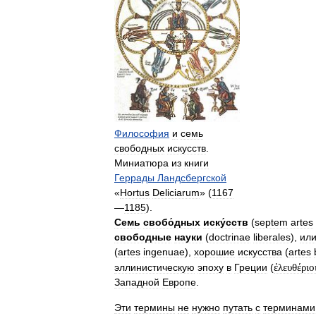
Философия
и
семь
свободных
искусств
.
Миниатюра
из
книги
Геррады
Ландсбергской
«
Hortus
Deliciarum
» (
1167
—
1185
).
Семь
свобо́дных
иску́сств
(
septem
artes
свободные
науки
(
doctrinae
liberales
),
ил
(
artes
ingenuae
),
хорошие
искусства
(
artes
ἐλευθέριο
эллинистическую
эпоху
в
Греции
(
Западной
Европе
.
Эти
термины
не
нужно
путать
с
терминами