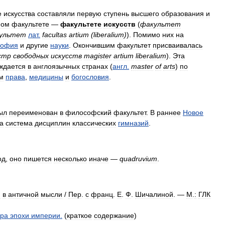
е
искусства
составляли
первую
ступень
высшего
образования
и
ном
факультете
—
факультете
искусств
(
факультет
ультет
лат
.
facultas
artium
(
liberalium
)
).
Помимо
них
на
софия
и
другие
науки
.
Окончившим
факультет
присваивалась
стр
свободных
искусств
magister
artium
liberalium
).
Эта
ждается
в
англоязычных
странах
(
англ
.
master
of
arts
)
по
м
права
,
медицины
и
богословия
.
ыл
переименован
в
философский
факультет
.
В
раннее
Новое
а
система
дисциплин
классических
гимназий
.
од
,
оно
пишется
несколько
иначе
—
quadruvium
.
я
в
античной
мысли
/
Пер
.
с
франц
.
Е
.
Ф
.
Шичалиной
. —
М
.
:
ГЛК
ура
эпохи
империи
.
(
краткое
содержание
)