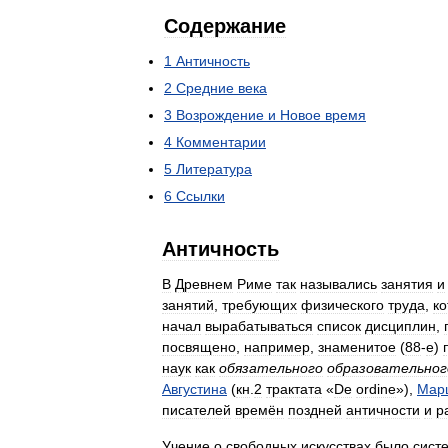
Содержание
1
Античность
2
Средние
века
3
Возрождение
и
Новое
время
4
Комментарии
5
Литература
6
Ссылки
Античность
В
Древнем
Риме
так
назывались
занятия
и
занятий
,
требующих
физического
труда
,
к
начал
вырабатываться
список
дисциплин
,
посвящено
,
например
,
знаменитое
(
88
-
е
)
наук
как
обязательного
образовательног
Августина
(
кн
.
2
трактата
«
De
ordine
»),
Мар
писателей
времён
поздней
античности
и
р
Учение
о
свободных
искусствах
было
сист