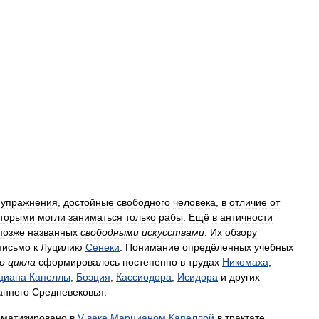
упражнения
,
достойные
свободного
человека
,
в
отличие
от
оторыми
могли
заниматься
только
рабы
.
Ещё
в
античности
позже
названных
свободными
искусствами
.
Их
обзору
письмо
к
Луцилию
Сенеки
.
Понимание
опредёленных
учебных
о
цикла
сформировалось
постепенно
в
трудах
Никомаха
,
циана
Капеллы
,
Боэция
,
Кассиодора
,
Исидора
и
других
аннего
Средневековья
.
ематизировано
в
V
веке
Марцианом
Капеллой
в
трактате