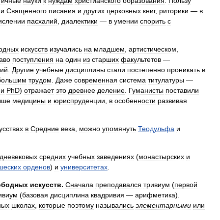
тичные
науки
к
нуждам
христианского
образования
.
Пользу
ии
Священного
писания
и
других
церковных
книг
,
риторики
—
в
ислении
пасхалий
,
диалектики
—
в
умении
спорить
с
одных
искусств
изучались
на
младшем
,
артистическом
,
аво
поступления
на
один
из
старших
факультетов
—
кий
.
Другие
учебные
дисциплины
стали
постепенно
проникать
в
большим
трудом
.
Даже
современная
система
титулатуры
—
и
PhD
)
отражает
это
древнее
деление
.
Гуманисты
поставили
ыше
медицины
и
юриспруденции
,
в
особенности
развивая
усствах
в
Средние
века
,
можно
упомянуть
Теодульфа
и
дневековых
средних
учебных
заведениях
(
монастырских
и
шеских
орденов
)
и
университетах
.
ободных
искусств
.
Сначала
преподавался
тривиум
(
первой
ивиум
(
базовая
дисциплина
квадривия
—
арифметика
).
ных
школах
,
которые
поэтому
назывались
элементарными
или