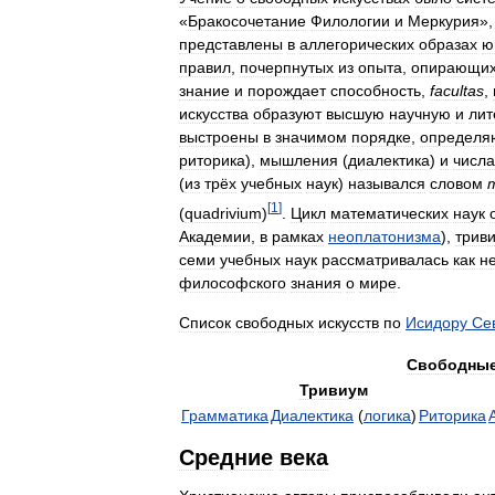
«
Бракосочетание
Филологии
и
Меркурия
»
представлены
в
аллегорических
образах
ю
правил
,
почерпнутых
из
опыта
,
опирающи
знание
и
порождает
способность
,
facultas
,
искусства
образуют
высшую
научную
и
лит
выстроены
в
значимом
порядке
,
определ
риторика
),
мышления
(
диалектика
)
и
числа
(
из
трёх
учебных
наук
)
назывался
словом
[
1
]
(
quadrivium
)
.
Цикл
математических
наук
Академии
,
в
рамках
неоплатонизма
),
трив
семи
учебных
наук
рассматривалась
как
н
философского
знания
о
мире
.
Список
свободных
искусств
по
Исидору
Се
Свободны
Тривиум
Грамматика
Диалектика
(
логика
)
Риторика
Средние
века