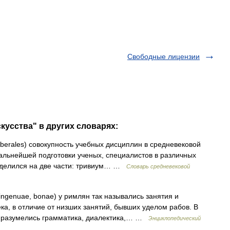
Свободные лицензии
кусства" в других словарях:
erales) совокупность учебных дисциплин в средневековой
альнейшей подготовки ученых, специалистов в различных
кл делился на две части: тривиум… …
Словарь средневековой
, ingenuae, bonae) у римлян так назывались занятия и
а, в отличие от низших занятий, бывших уделом рабов. В
и разумелись грамматика, диалектика,… …
Энциклопедический