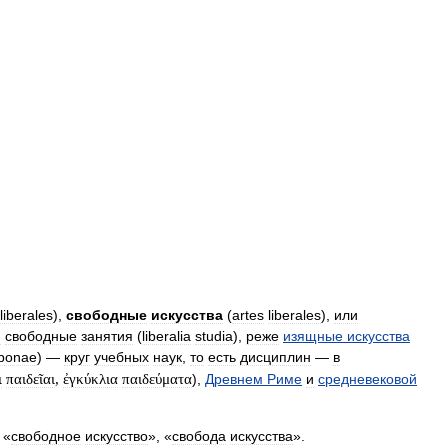
liberales
),
свободные
искусства
(
artes
liberales
),
или
и
свободные
занятия
(
liberalia
studia
),
реже
изящные
искусства
bonae
) —
круг
учебных
наук
,
то
есть
дисциплин
—
в
ι
παιδεῖαι
,
ἐγκύκλια
παιδεύματα
),
Древнем
Риме
и
средневековой
«
свободное
искусство
», «
свобода
искусства
».