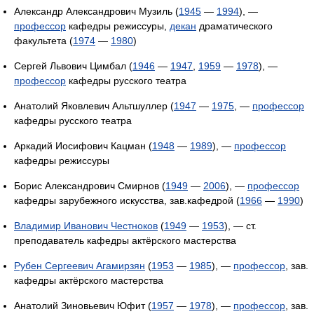
Александр Александрович Музиль (
1945
—
1994
), —
профессор
кафедры режиссуры,
декан
драматического
факультета (
1974
—
1980
)
Сергей Львович Цимбал (
1946
—
1947
,
1959
—
1978
), —
профессор
кафедры русского театра
Анатолий Яковлевич Альтшуллер (
1947
—
1975
, —
профессор
кафедры русского театра
Аркадий Иосифович Кацман (
1948
—
1989
), —
профессор
кафедры режиссуры
Борис Александрович Смирнов (
1949
—
2006
), —
профессор
кафедры зарубежного искусства, зав.кафедрой (
1966
—
1990
)
Владимир Иванович Честноков
(
1949
—
1953
), — ст.
преподаватель кафедры актёрского мастерства
Рубен Сергеевич Агамирзян
(
1953
—
1985
), —
профессор
, зав.
кафедры актёрского мастерства
Анатолий Зиновьевич Юфит (
1957
—
1978
), —
профессор
, зав.