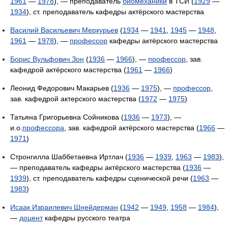
1961
—
1978
), — преподаватель
биомеханики
в ТСИ (
1929
—
1934
), ст. преподаватель кафедры актёрского мастерства
Василий Васильевич Меркурьев
(
1934
—
1941
,
1945
—
1948
,
1961
—
1978
), —
профессор
кафедры актёрского мастерства
Борис Вульфович Зон
(
1936
—
1966
), —
профессор
, зав.
кафедрой актёрского мастерства (
1961
—
1966
)
Леонид Федорович Макарьев (
1936
—
1975
), —
профессор
,
зав. кафедрой актерского мастерства (
1972
—
1975
)
Татьяна Григорьевна Сойникова (
1936
—
1973
), —
и.о.
профессора
, зав. кафедрой актёрского мастерства (
1966
—
1971
)
Стронгилла Шаббетаевна Иртлач (
1936
—
1939
,
1963
—
1983
),
— преподаватель кафедры актёрского мастерства (
1936
—
1939
), ст. преподаватель кафедры сценической речи (
1963
—
1983
)
Исаак Израилевич Шнейдерман
(
1942
—
1949
,
1958
—
1984
),
—
доцент
кафедры русского театра