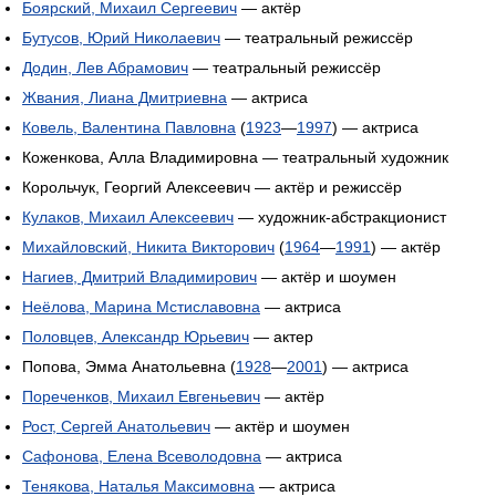
Боярский, Михаил Сергеевич
— актёр
Бутусов, Юрий Николаевич
— театральный режиссёр
Додин, Лев Абрамович
— театральный режиссёр
Жвания, Лиана Дмитриевна
— актриса
Ковель, Валентина Павловна
(
1923
—
1997
) — актриса
Коженкова, Алла Владимировна — театральный художник
Корольчук, Георгий Алексеевич — актёр и режиссёр
Кулаков, Михаил Алексеевич
— художник-абстракционист
Михайловский, Никита Викторович
(
1964
—
1991
) — актёр
Нагиев, Дмитрий Владимирович
— актёр и шоумен
Неёлова, Марина Мстиславовна
— актриса
Половцев, Александр Юрьевич
— актер
Попова, Эмма Анатольевна (
1928
—
2001
) — актриса
Пореченков, Михаил Евгеньевич
— актёр
Рост, Сергей Анатольевич
— актёр и шоумен
Сафонова, Елена Всеволодовна
— актриса
Тенякова, Наталья Максимовна
— актриса