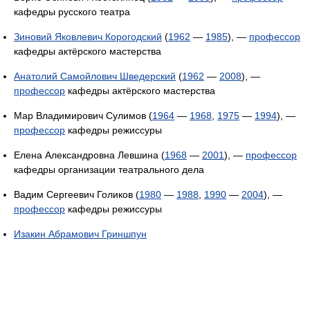
кафедры русского театра
Зиновий Яковлевич Корогодский
(
1962
—
1985
), —
профессор
кафедры актёрского мастерства
Анатолий Самойлович Шведерский
(
1962
—
2008
), —
профессор
кафедры актёрского мастерства
Мар Владимирович Сулимов (
1964
—
1968
,
1975
—
1994
), —
профессор
кафедры режиссуры
Елена Александровна Левшина (
1968
—
2001
), —
профессор
кафедры организации театрального дела
Вадим Сергеевич Голиков (
1980
—
1988
,
1990
—
2004
), —
профессор
кафедры режиссуры
Изакин Абрамович Гриншпун