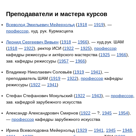
Преподаватели и мастера курсов
Всеволод Эмильевич Мейерхольд
(
1918
—
1919
), —
профессор
, худ. рук. Курмасцепа
Леонид Сергеевич Вивьен
(
1918
—
1966
), — худ.рук. ШАМ
(
1918
—
1922
), ректор ИСИ (
1922
—
1925
),
профессор
кафедры режиссуры и актёрского мастерства (
1925
—
1966
),
зав. кафедры режиссуры (
1957
—
1966
)
Владимир Николаевич Соловьёв (
1919
—
1941
), —
преподаватель ШАМ (
1919
—
1922
),
профессор
кафедры
режиссуры (
1922
—
1941
)
Стефан Стефанович Мокульский (
1922
—
1943
), —
профессор
,
зав. кафедрой зарубежного искусства
Александр Александрович Смирнов (
1922
— ?,
1945
—
1954
),
—
профессор
кафедры зарубежного искусства
Ирина Всеволодовна Мейерхольд (
1929
—
1941
,
1945
—
1948
,