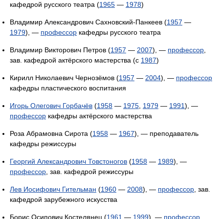
кафедрой русского театра (
1965
—
1978
)
Владимир Александрович Сахновский-Панкеев (
1957
—
1979
), —
профессор
кафедры русского театра
Владимир Викторович Петров (
1957
—
2007
), —
профессор
,
зав. кафедрой актёрского мастерства (c
1987
)
Кирилл Николаевич Чернозёмов (
1957
—
2004
), —
профессор
кафедры пластического воспитания
Игорь Олегович Горбачёв
(
1958
—
1975
,
1979
—
1991
), —
профессор
кафедры актёрского мастерства
Роза Абрамовна Сирота (
1958
—
1967
), — преподаватель
кафедры режиссуры
Георгий Александрович Товстоногов
(
1958
—
1989
), —
профессор
, зав. кафедрой режиссуры
Лев Иосифович Гительман
(
1960
—
2008
), —
профессор
, зав.
кафедрой зарубежного искусства
Борис Осипович Костелянец (
1961
—
1999
), —
профессор