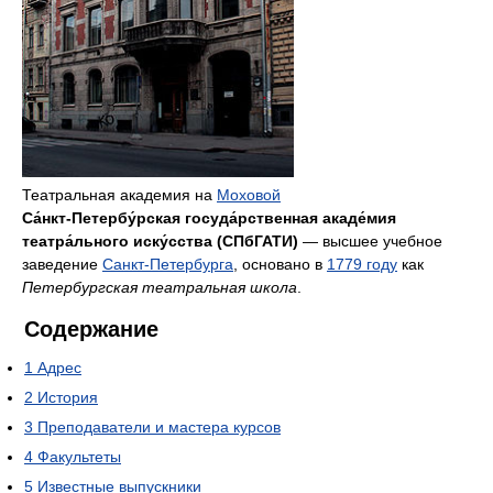
Театральная академия на
Моховой
Са́нкт-Петербу́рская госуда́рственная акаде́мия
театра́льного иску́сства (СПбГАТИ)
— высшее учебное
заведение
Санкт-Петербурга
, основано в
1779 году
как
Петербургская театральная школа
.
Содержание
1
Адрес
2
История
3
Преподаватели и мастера курсов
4
Факультеты
5
Известные выпускники