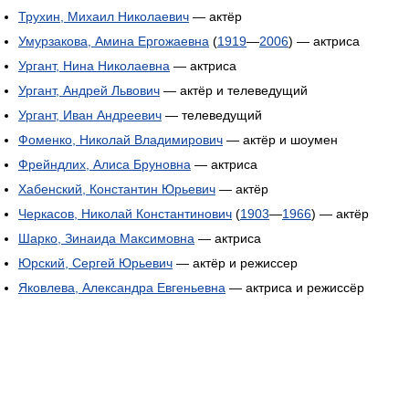
Трухин, Михаил Николаевич
— актёр
Умурзакова, Амина Ергожаевна
(
1919
—
2006
) — актриса
Ургант, Нина Николаевна
— актриса
Ургант, Андрей Львович
— актёр и телеведущий
Ургант, Иван Андреевич
— телеведущий
Фоменко, Николай Владимирович
— актёр и шоумен
Фрейндлих, Алиса Бруновна
— актриса
Хабенский, Константин Юрьевич
— актёр
Черкасов, Николай Константинович
(
1903
—
1966
) — актёр
Шарко, Зинаида Максимовна
— актриса
Юрский, Сергей Юрьевич
— актёр и режиссер
Яковлева, Александра Евгеньевна
— актриса и режиссёр