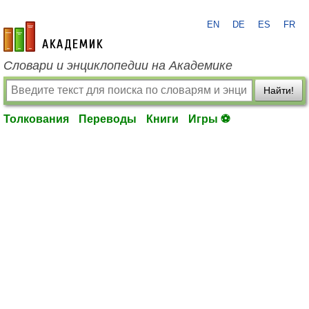
EN
DE
ES
FR
academic.ru
Словари и энциклопедии на Академике
Найти!
Толкования
Переводы
Книги
Игры ⚽