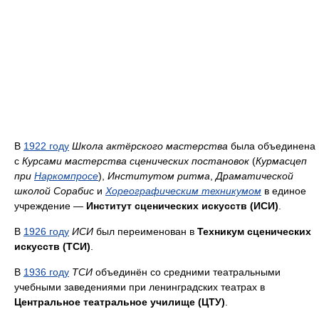
В
1922 году
Школа актёрского мастерства
была объединена
с
Курсами мастерства сценических постановок
(
Курмасцеп
при
Наркомпросе
),
Институтом ритма
,
Драматической
школой Сорабис
и
Хореографическим техникумом
в единое
учреждение —
Институт сценических искусств (ИСИ)
.
В
1926 году
ИСИ
был переименован в
Техникум сценических
искусств (ТСИ)
.
В
1936 году
ТСИ
объединён со средними театральными
учебными заведениями при ленинградских театрах в
Центральное театральное училище (ЦТУ)
.