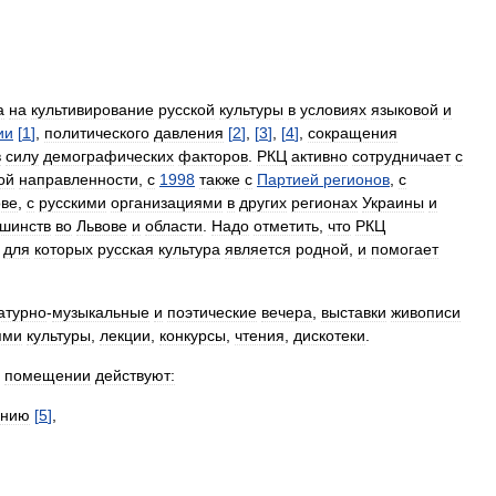
а
на
культивирование
русской
культуры
в
условиях
языковой
и
ии
[
1
]
,
политического
давления
[
2
]
,
[
3
]
,
[
4
]
,
сокращения
в
силу
демографических
факторов
.
РКЦ
активно
сотрудничает
с
ой
направленности
,
с
1998
также
с
Партией
регионов
,
с
ове
,
с
русскими
организациями
в
других
регионах
Украины
и
шинств
во
Львове
и
области
.
Надо
отметить
,
что
РКЦ
,
для
которых
русская
культура
является
родной
,
и
помогает
атурно
-
музыкальные
и
поэтические
вечера
,
выставки
живописи
ями
культуры
,
лекции
,
конкурсы
,
чтения
,
дискотеки
.
помещении
действуют:
анию
[
5
]
,