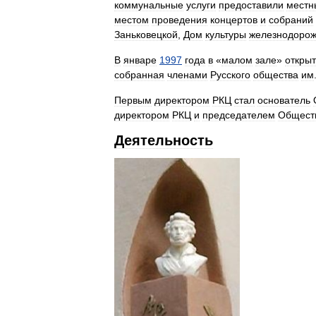
коммунальные
услуги
предоставили
местн
местом
проведения
концертов
и
собраний
Заньковецкой
,
Дом
культуры
железнодорож
В
январе
1997
года
в
«
малом
зале
»
откры
собранная
членами
Русского
общества
им
Первым
директором
РКЦ
стал
основатель
директором
РКЦ
и
председателем
Общест
Деятельность