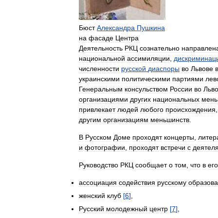
Бюст
Александра
Пушкина
на
фасаде
Центра
Деятельность
РКЦ
сознательно
направлен
национальной
ассимиляции
,
дискриминац
численности
русской
диаспоры
во
Львове
украинскими
политическими
партиями
лев
Генеральным
консульством
России
во
Льв
организациями
других
национальных
мень
привлекает
людей
любого
происхождения
другим
организациям
меньшинств
.
В
Русском
Доме
проходят
концерты
,
литер
и
фотографии
,
проходят
встречи
с
деятел
Руководство
РКЦ
сообщает
о
том
,
что
в
его
ассоциация
содействия
русскому
образов
женский
клуб
[
6
]
,
Русский
молодежный
центр
[
7
]
,