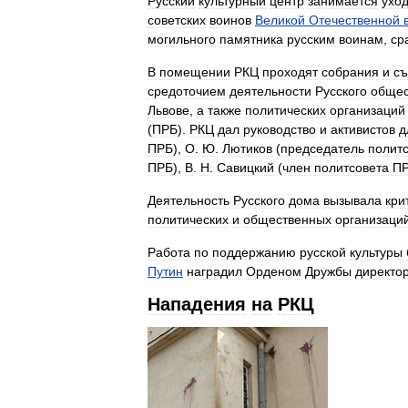
Русский
культурный
центр
занимается
ухо
советских
воинов
Великой
Отечественной
могильного
памятника
русским
воинам
,
ср
В
помещении
РКЦ
проходят
собрания
и
съ
средоточием
деятельности
Русского
общес
Львове
,
а
также
политических
организаций
(
ПРБ
).
РКЦ
дал
руководство
и
активистов
д
ПРБ
),
О
.
Ю
.
Лютиков
(
председатель
полит
ПРБ
),
В
.
Н
.
Савицкий
(
член
политсовета
П
Деятельность
Русского
дома
вызывала
кри
политических
и
общественных
организаци
Работа
по
поддержанию
русской
культуры
Путин
наградил
Орденом
Дружбы
директо
Нападения
на
РКЦ