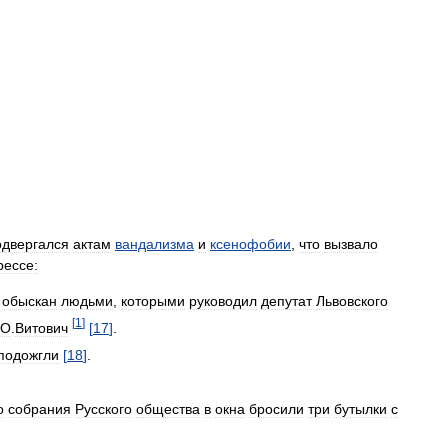
одвергался
актам
вандализма
и
ксенофобии
,
что
вызвало
рессе:
обыскан
людьми
,
которыми
руководил
депутат
Львовского
[
1
]
О
.
Витович
[
17
]
.
подожгли
[
18
]
.
о
собрания
Русского
общества
в
окна
бросили
три
бутылки
с