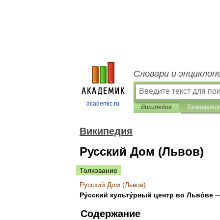
Словари и энциклоп
academic.ru
Википедия
Толкования
Википедия
Русский Дом (Львов)
Толкование
Русский
Дом
(
Львов
)
Ру́сский
культу́рный
центр
во
Льво́ве
Содержание