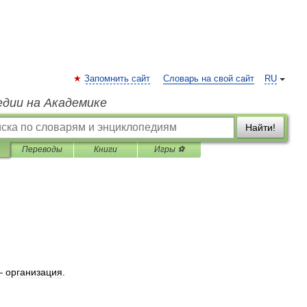
Запомнить сайт
Словарь на свой сайт
RU
едии на Академике
Найти!
Переводы
Книги
Игры ⚽
—
организация
.