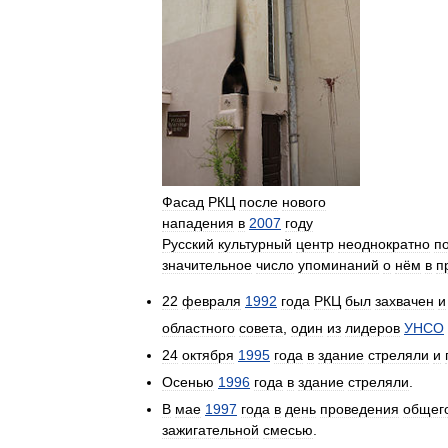
Фасад
РКЦ
после
нового
нападения
в
2007
году
Русский
культурный
центр
неоднократно
п
значительное
число
упоминаний
о
нём
в
п
22
февраля
1992
года
РКЦ
был
захвачен
и
областного
совета
,
один
из
лидеров
УНСО
24
октября
1995
года
в
здание
стреляли
и
Осенью
1996
года
в
здание
стреляли
.
В
мае
1997
года
в
день
проведения
общег
зажигательной
смесью
.