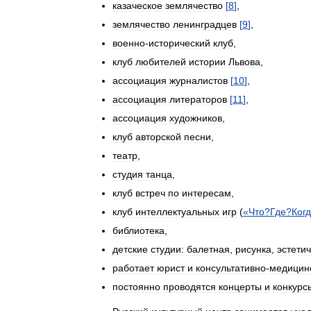
казаческое
землячество
[
8
]
,
землячество
ленинградцев
[
9
]
,
военно
-
исторический
клуб
,
клуб
любителей
истории
Львова
,
ассоциация
журналистов
[
10
]
,
ассоциация
литераторов
[
11
]
,
ассоциация
художников
,
клуб
авторской
песни
,
театр
,
студия
танца
,
клуб
встреч
по
интересам
,
клуб
интеллектуальных
игр
(
«
Что
?
Где
?
Ког
библиотека
,
детские
студии:
балетная
,
рисунка
,
эстетич
работает
юрист
и
консультативно
-
медицин
постоянно
проводятся
концерты
и
конкурс