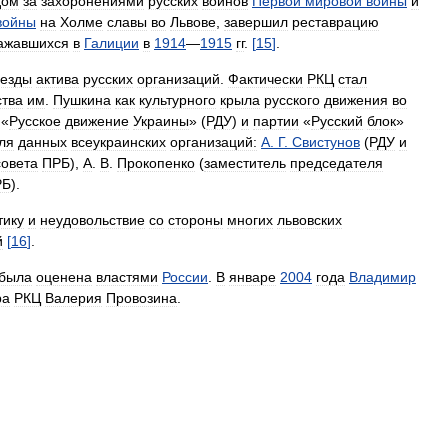
дом
за
захоронениями
русских
воинов
Первой
мировой
войны
и
войны
на
Холме
славы
во
Львове
,
завершил
реставрацию
ажавшихся
в
Галиции
в
1914
—
1915
гг
.
[
15
]
.
езды
актива
русских
организаций
.
Фактически
РКЦ
стал
тва
им
.
Пушкина
как
культурного
крыла
русского
движения
во
«
Русское
движение
Украины
» (
РДУ
)
и
партии
«
Русский
блок
»
ля
данных
всеукраинских
организаций:
А
.
Г
.
Свистунов
(
РДУ
и
совета
ПРБ
),
А
.
В
.
Прокопенко
(
заместитель
председателя
РБ
).
тику
и
неудовольствие
со
стороны
многих
львовских
й
[
16
]
.
была
оценена
властями
России
.
В
январе
2004
года
Владимир
ра
РКЦ
Валерия
Провозина
.