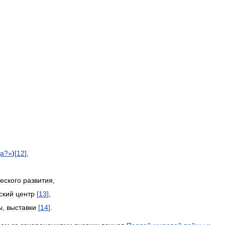
да
?»
)
[
12
]
,
еского
развития
,
ский
центр
[
13
]
,
ы
,
выставки
[
14
]
.