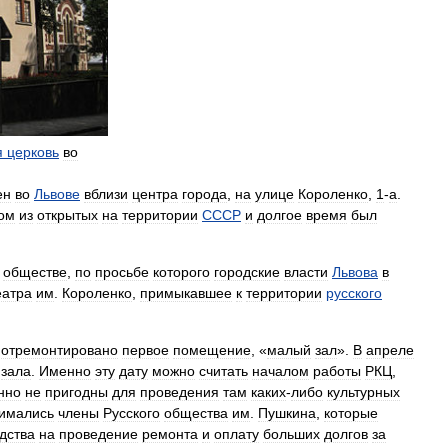
я
церковь
во
ен
во
Львове
вблизи
центра
города
,
на
улице
Короленко
,
1
-
а
.
ом
из
открытых
на
территории
СССР
и
долгое
время
был
обществе
,
по
просьбе
которого
городские
власти
Львова
в
еатра
им
.
Короленко
,
примыкавшее
к
территории
русского
отремонтировано
первое
помещение
, «
малый
зал
».
В
апреле
зала
.
Именно
эту
дату
можно
считать
началом
работы
РКЦ
,
нно
не
пригодны
для
проведения
там
каких
-
либо
культурных
имались
члены
Русского
общества
им
.
Пушкина
,
которые
дства
на
проведение
ремонта
и
оплату
больших
долгов
за