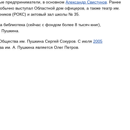
ые
предприниматели
,
в
основном
Александр
Свистунов
.
Ранее
обычно
выступал
Областной
дом
офицеров
,
а
также
театр
им
.
ников
(
РОКС
)
и
актовый
зал
школы
№
35
.
та
библиотека
(
сейчас
с
фондом
более
8
тысяч
книг
),
.
Пушкина
.
Общества
им
.
Пушкина
Сергей
Сокуров
.
С
июля
2005
ва
им
.
А
.
Пушкина
является
Олег
Петров
.