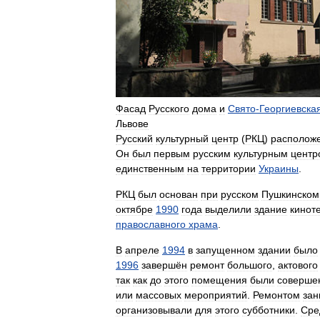
Фасад
Русского
дома
и
Свято
-
Георгиевска
Львове
Русский
культурный
центр
(
РКЦ
)
располож
Он
был
первым
русским
культурным
центр
единственным
на
территории
Украины
.
РКЦ
был
основан
при
русском
Пушкинском
октябре
1990
года
выделили
здание
кинот
православного
храма
.
В
апреле
1994
в
запущенном
здании
было
1996
завершён
ремонт
большого
,
актового
так
как
до
этого
помещения
были
соверше
или
массовых
мероприятий
.
Ремонтом
зан
организовывали
для
этого
субботники
.
Сре