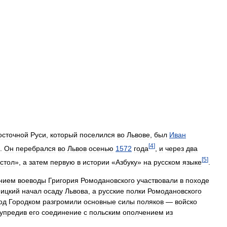
осточной
Руси
,
который
поселился
во
Львове
,
был
Иван
[
4
]
.
Он
перебрался
во
Львов
осенью
1572
года
,
и
через
два
[
5
]
стол
»,
а
затем
первую
в
истории
«
Азбуку
»
на
русском
языке
.
нием
воеводы
Григория
Ромодановского
участвовали
в
походе
ицкий
начал
осаду
Львова
,
а
русские
полки
Ромодановского
од
Городком
разгромили
основные
силы
поляков
—
войско
упредив
его
соединение
с
польским
ополчением
из