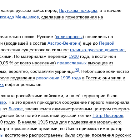
лагерь
русских
войск
перед
Прутским
походом
,
а
в
начале
ксандр
Меньшиков
,
сделавшие
пожертвования
на
ачительно
позже
.
Русские
(
великороссы
)
появились
на
ти
(
входившей
в
состав
Австро
-
Венгрии
)
ещё
до
Первой
населения
существовало
сильное
галицко
-
русское
движение
,
скими
.
По
материалам
переписи
1900
года
,
в
восточной
0
,
05
%
от
всего
населения
)
православных
выходцев
из
[
8
]
рых
,
вероятно
,
составляли
украинцы
.
Небольшое
количество
осле
подавления
революции
1905
года
в
России
;
они
жили
и
их
нефтепромыслов
.
занята
российскими
войсками
,
и
на
её
территории
было
тво
.
На
это
время
приходится
сооружение
первого
мемориала
ы
во
Львове
,
являвшемся
административным
центром
генерал
-
душном
бою
погиб
известный
русский
лётчик
Пётр
Нестеров
,
90
годах
.
В
начале
1915
года
для
поддержания
морального
стро
-
германскими
армиями
,
во
Львов
приезжал
император
ны
достаточно
распространены
были
случаи
поселения
русских