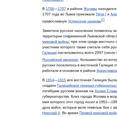
В
1706
—
1707
в
районе
Жолквы
находился
1707
года
во
Львов
приезжали
Пётр
I
и
Але
[
7
]
православную
Успенскую
церковь
.
Заметное
русское
население
появилось
зн
территории
современной
Львовской
облас
мировой
войны
;
при
этом
среди
местного
участники
которого
также
считали
себя
рус
Галиции
насчитывалось
всего
2097
(
около
Российской
империи
,
большинство
из
кото
русских
поселилось
в
восточной
Галиции
п
работали
в
основном
в
районе
бориславск
В
1914
—
1915
вся
восточная
Галиция
была
создано
Галицийское
генерал
-
губернаторс
погибшим
русским
воинам
на
Холме
Слав
губернаторства
.
Близ
города
Жолква
в
воз
имя
которого
этот
город
носил
в
1951
—
19
духа
войск
,
которые
вели
тяжёлые
бои
с
ав
Николай
II
.
Во
время
Первой
мировой
вой