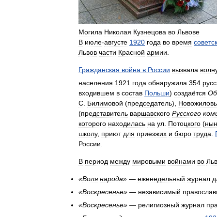
Могила
Николая
Кузнецова
во
Львове
В
июле
-
августе
1920
года
во
время
советс
Львов
части
Красной
армии
.
Гражданская
война
в
России
вызвала
волн
населения
1921
года
обнаружила
354
русс
входившем
в
состав
Польши
)
создаётся
Об
С
.
Билимовой
(
председатель
),
Новожилов
(
представитель
варшавского
Русского
ком
которого
находилась
на
ул
.
Потоцкого
(
ны
школу
,
приют
для
приезжих
и
бюро
труда
.
России
.
В
период
между
мировыми
войнами
во
Ль
«
Воля
народа
»
—
еженедельный
журнал
д
«
Воскресенье
»
—
независимый
правосла
«
Воскресенье
»
—
религиозный
журнал
пр