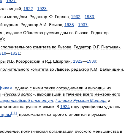
6
—
1927
;
Вальницкий
,
1922
—
1923
;
ов
и
молодёжи
.
Редактор
Ю
.
Горлов
,
1932
—
1933
;
ый
журнал
.
Редактор
А
.
И
.
Яськов
,
1935
—
1937
;
ин
,
издание
Общества
русских
дам
во
Львове
.
Редактор
а
);
исполнительного
комитета
во
Львове
.
Редактор
О
.
Г
.
Гнатышак
,
918
—
1921
;
оры
И
.
В
.
Козоровский
и
Р
.
Д
.
Шкирпан
,
1922
—
1939
;
сполнительного
комитета
во
Львове
,
редактор
К
.
М
.
Вальницкий
,
филам
,
однако
с
ними
также
сотрудничали
и
выходцы
из
л
«
Русский
голос
»
,
выходивший
в
течение
всего
межвоенного
авропигийский
институт
,
Галицко
-
Русская
Матица
и
вали
книги
на
русском
языке
.
В
1924
году
русофилам
удалось
[
11
]
храм
,
прихожанами
которого
становятся
и
русские
единение
,
политическая
организация
русского
меньшинства
в