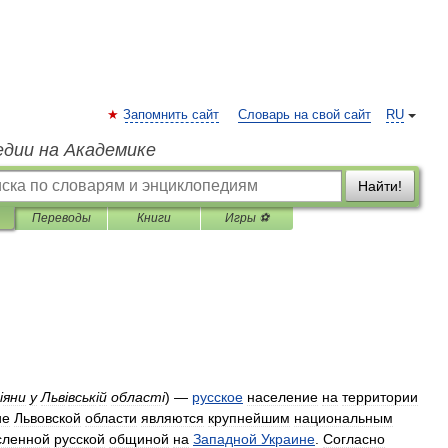
Запомнить сайт
Словарь на свой сайт
RU
едии на Академике
Найти!
Переводы
Книги
Игры ⚽
і
яни
у
Льв
і
вськ
і
й
област
і
) —
русское
население
на
территории
ие
Львовской
области
являются
крупнейшим
национальным
сленной
русской
общиной
на
Западной
Украине
.
Согласно