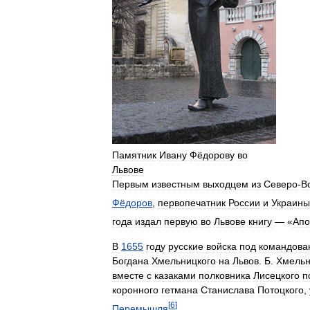
Памятник
Ивану
Фёдорову
во
Львове
Первым
известным
выходцем
из
Северо
-
В
Фёдоров
,
первопечатник
России
и
Украины
года
издал
первую
во
Львове
книгу
— «
Апо
В
1655
году
русские
войска
под
командова
Богдана
Хмельницкого
на
Львов
.
Б
.
Хмельн
вместе
с
казаками
полковника
Лисецкого
п
коронного
гетмана
Станислава
Потоцкого
,
[
6
]
Перемышля
.