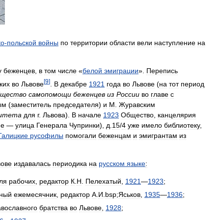
ко
-
польской
войны
по
территории
области
вели
наступление
на
у
беженцев
,
в
том
числе
«
белой
эмиграции
».
Перепись
[
9
]
ких
во
Львове
.
В
декабре
1921
года
во
Львове
(
на
тот
период
щество
самопомощи
беженцев
из
России
во
главе
с
ым
(
заместитель
председателя
)
и
М
.
Журавским
итета
для
г
.
Львова
).
В
начале
1923
Общество
,
канцелярия
не
—
улица
Генерала
Чупринки
),
д
.
15
/
4
уже
имело
библиотеку
,
Галицкие
русофилы
помогали
беженцам
и
эмигрантам
из
вове
издавалась
периодика
на
русском
языке
:
ля
рабочих
,
редактор
К
.
Н
.
Пелехатый
,
1921
—
1923
;
вный
ежемесячник
,
редактор
А
.
И
.
bsp
;
Яськов
,
1935
—
1936
;
авославного
братства
во
Львове
,
1928
;