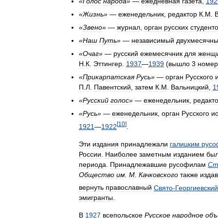
«
Голос
народа
»
—
ежедневная
газета
,
192
«
Жизнь
»
—
еженедельник
,
редактор
К
.
М
.
«
Звено
»
—
журнал
,
орган
русских
студент
«
Наш
Путь
»
—
независимый
двухмесячн
«
Очаг
»
—
русский
ежемесячник
для
женщ
Н
.
К
.
Эттингер
.
1937
—
1939
(
вышло
3
номер
«
Прикарпатская
Русь
»
—
орган
Русского
П
.
Л
.
Павентский
,
затем
К
.
М
.
Вальницкий
,
1
«
Русский
голос
»
—
еженедельник
,
редакт
«
Русь
»
—
еженедельник
,
орган
Русского
и
[
10
]
1921
—
1922
.
Эти
издания
принадлежали
галицким
русо
России
.
Наиболее
заметным
изданием
бы
периода
.
Принадлежавшие
русофилам
Ст
Общество
им
.
М
.
Качковского
также
изда
вернуть
православный
Свято
-
Георгиевский
эмигранты
.
В
1927
всепольское
Русское
народное
объ