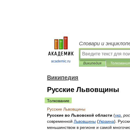
Словари и энциклоп
academic.ru
Википедия
Толкования
Википедия
Русские Львовщины
Толкование
Русские
Львовщины
Русские
во
Львовской
области
(
укр
.
рос
современной
Львовщины
(
Украина
).
Русск
меньшинством
в
регионе
и
самой
многочи