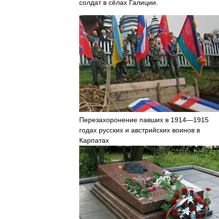
солдат
в
сёлах
Галиции
.
Перезахоронение
павших
в
1914
—
1915
годах
русских
и
австрийских
воинов
в
Карпатах