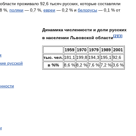
области
проживало
92
,
6
тысяч
русских
,
которые
составляли
8
%,
поляки
—
0
,
7
%,
евреи
—
0
,
2
%
и
белорусы
—
0
,
1
%
от
Динамика
численности
и
доли
русских
[
2
]
[
3
]
в
населении
Львовской
области
1959
1970
1979
1989
2001
м
тыс
.
чел
.
181
,
1
199
,
8
194
,
3
195
,
1
92
,
6
ние
русской
в
%%
8
,
6
%
8
,
2
%
7
,
6
%
7
,
2
%
3
,
6
%
енности
и