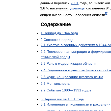
данным
переписи
2001
года
,
во
Львовской
3
,
6
%
населения
;
украинцы
составляли
94
,
[
1
]
общей
численности
населения
области
.
Содержание
1
Период
до
1944
года
2
Советский
период
2
.
1
Участие
в
военных
действиях
в
1944
-
о
2
.
2
Послевоенная
миграция
и
формирова
этнической
среды
2
.
3
Роль
в
модернизации
области
2
.
4
Социальные
и
демографические
особ
2
.
5
Функционирование
русского
языка
2
.
6
Ментальность
2
.
7
События
1990
—
1991
годов
3
Период
после
1991
года
3
.
1
Изменения
в
численности
и
расселени
3
.
2
Функционирование
русского
языка